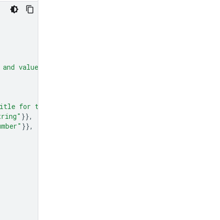
 and values."
,
itle for the chart."
},
tring"
}},
umber"
}},