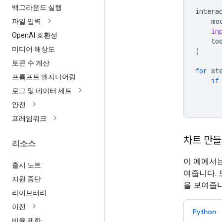
백그라운드 실행
intera
mo
파일 입력
in
Open
AI 호환성
to
미디어 해상도
)
토큰 수 계산
for
st
프롬프트 엔지니어링
if
로그 및 데이터 세트
안전
프레임워크
차트 만
리소스
이 예에서
출시 노트
여줍니다.
지원 중단
을 보여줍니
라이브러리
이전
Python
비율 제한