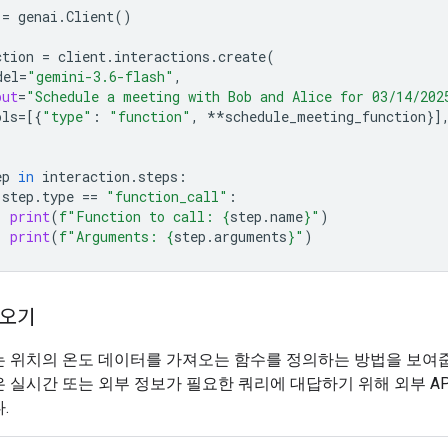
=
genai
.
Client
()
ction
=
client
.
interactions
.
create
(
del
=
"gemini-3.6-flash"
,
put
=
"Schedule a meeting with Bob and Alice for 03/14/202
ols
=
[{
"type"
:
"function"
,
**
schedule_meeting_function
}]
ep
in
interaction
.
steps
:
step
.
type
==
"function_call"
:
print
(
f
"Function to call: 
{
step
.
name
}
"
)
print
(
f
"Arguments: 
{
step
.
arguments
}
"
)
져오기
는 위치의 온도 데이터를 가져오는 함수를 정의하는 방법을 보여줍
 실시간 또는 외부 정보가 필요한 쿼리에 대답하기 위해 외부 A
.