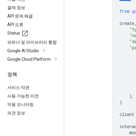
결제 정보
from
g
API 문제 해결
create
API 오류
"t
Status
"n
"d
파트너 및 라이브러리 통합
"p
Google AI Studio
Google Cloud Platform
정책
서비스 약관
},
사용 가능한 리전
}
악용 모니터링
의견 정보
client
intera
mo