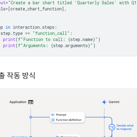
put
=
"Create a bar chart titled 'Quarterly Sales' with Q
ols
=
[
create_chart_function
],
ep
in
interaction
.
steps
:
step
.
type
==
"function_call"
:
print
(
f
"Function to call: 
{
step
.
name
}
"
)
print
(
f
"Arguments: 
{
step
.
arguments
}
"
)
출 작동 방식