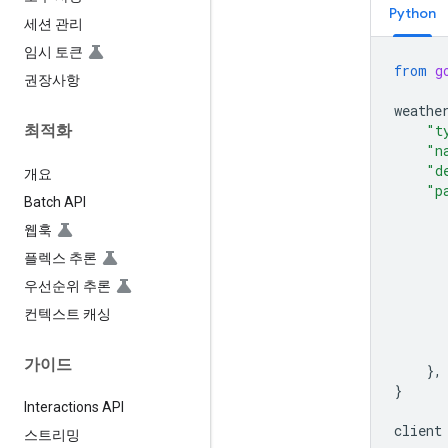
Python
세션 관리
임시 토큰
from
g
권장사항
weathe
"t
최적화
"n
"d
개요
"p
Batch API
웹훅
플렉스 추론
우선순위 추론
컨텍스트 캐싱
가이드
},
}
Interactions API
client
스트리밍