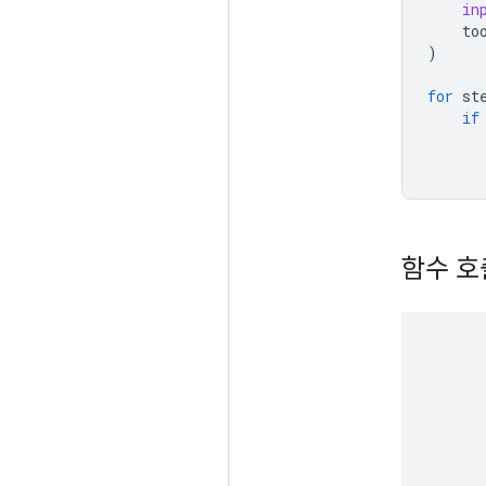
in
to
)
for
st
if
함수 호