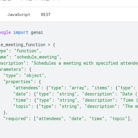
JavaScript
REST
oogle
import
genai
le_meeting_function
=
{
ype"
:
"function"
,
ame"
:
"schedule_meeting"
,
escription"
:
"Schedules a meeting with specified attende
arameters"
:
{
"type"
:
"object"
,
"properties"
:
{
"attendees"
:
{
"type"
:
"array"
,
"items"
:
{
"type"
:
"date"
:
{
"type"
:
"string"
,
"description"
:
"Date (
"time"
:
{
"type"
:
"string"
,
"description"
:
"Time 
"topic"
:
{
"type"
:
"string"
,
"description"
:
"The m
},
"required"
:
[
"attendees"
,
"date"
,
"time"
,
"topic"
],