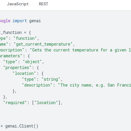
JavaScript
REST
oogle
import
genai
r_function
=
{
ype"
:
"function"
,
ame"
:
"get_current_temperature"
,
escription"
:
"Gets the current temperature for a given 
arameters"
:
{
"type"
:
"object"
,
"properties"
:
{
"location"
:
{
"type"
:
"string"
,
"description"
:
"The city name, e.g. San Franc
},
},
"required"
:
[
"location"
],
=
genai
.
Client
()