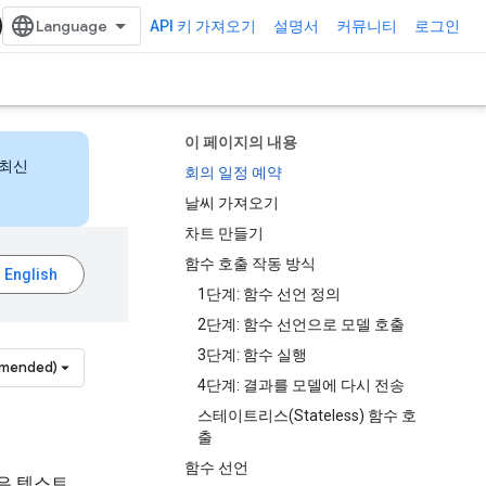
API 키 가져오기
설명서
커뮤니티
로그인
이 페이지의 내용
 최신
회의 일정 예약
날씨 가져오기
차트 만들기
함수 호출 작동 방식
1단계: 함수 선언 정의
2단계: 함수 선언으로 모델 호출
3단계: 함수 실행
mmended)
4단계: 결과를 모델에 다시 전송
스테이트리스(Stateless) 함수 호
출
함수 선언
델은 텍스트