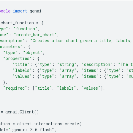
oogle
import
genai
_chart_function
=
{
ype"
:
"function"
,
ame"
:
"create_bar_chart"
,
escription"
:
"Creates a bar chart given a title, labels,
arameters"
:
{
"type"
:
"object"
,
"properties"
:
{
"title"
:
{
"type"
:
"string"
,
"description"
:
"The t
"labels"
:
{
"type"
:
"array"
,
"items"
:
{
"type"
:
"s
"values"
:
{
"type"
:
"array"
,
"items"
:
{
"type"
:
"n
},
"required"
:
[
"title"
,
"labels"
,
"values"
],
=
genai
.
Client
()
ction
=
client
.
interactions
.
create
(
del
=
"
;gemini-3.6-flash"
,