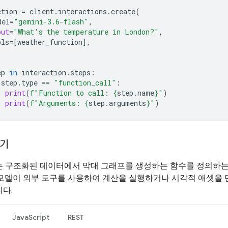
ction
=
client
.
interactions
.
create
(
del
=
"gemini-3.6-flash"
,
put
=
"What's the temperature in London?"
,
ols
=
[
weather_function
],
ep
in
interaction
.
steps
:
step
.
type
==
"function_call"
:
print
(
f
"Function to call: 
{
step
.
name
}
"
)
print
(
f
"Arguments: 
{
step
.
arguments
}
"
)
들기
는 구조화된 데이터에서 막대 그래프를 생성하는 함수를 정의하는
 모델이 외부 도구를 사용하여 계산을 실행하거나 시각적 애셋을 
다.
JavaScript
REST