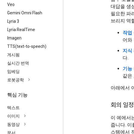
Veo
대답을 생
Gemini Omni Flash
필요한 파라
브리지 역할
Lyria 3
Lyria Real
Time
작업 
Imagen
어와
TTS(
text-to-speech)
지식 
게시됨
다.
실시간 번역
기능 
임베딩
같은
로봇공학
아래에서 이
핵심 기능
회의 일정
텍스트
이미지
이 예에서
줍니다. 이
동영상
스템에서 
문서