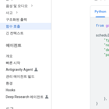
음성 및 오디오
Python
사고
구조화된 출력
from
g
함수 호출
긴 컨텍스트
schedu
"t
"n
에이전트
"d
"p
개요
빠른 시작
Antigravity Agent
관리 에이전트 빌드
환경
Hooks
Deep Research 에이전트
},
}