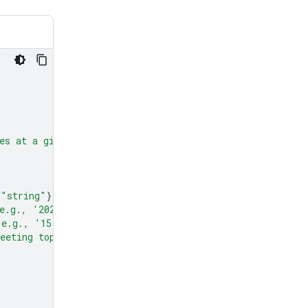
es at a given time and date."
,
"string"
}},
e.g., '2024-07-29')"
},
(e.g., '15:00')"
},
eeting topic."
},