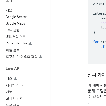
도구
client
개요
intera
Google Search
mo
in
Google Maps
to
코드 실행
)
URL 컨텍스트
for
st
Computer Use
if
파일 검색
도구와 함수 호출 결합
Live API
날씨 가
개요
이 예에서
시작하기
통해 모델은
기능
수 있습니다
실시간 번역
도구 사용