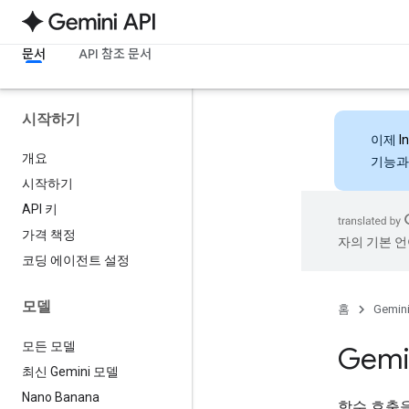
문서
API 참조 문서
시작하기
이제
I
개요
기능과
시작하기
API 키
가격 책정
자의 기본 언
코딩 에이전트 설정
모델
홈
Gemini
모든 모델
Gem
최신 Gemini 모델
Nano Banana
함수 호출을