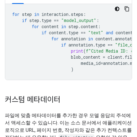
for
step
in
interaction
.
steps
:
if
step
.
type
==
"model_output"
:
for
content
in
step
.
content
:
if
content
.
type
==
"text"
and
content
.
for
annotation
in
content
.
annotatio
if
annotation
.
type
==
"file_ci
print
(
f
"Cited Media ID: 
{
a
blob_content
=
client
.
file_
media_id
=
annotation
.
me
)
커스텀 메타데이터
파일에 맞춤 메타데이터를 추가한 경우 모델 응답의 주석에
서 액세스할 수 있습니다. 이는 소스 문서에서 애플리케이션
로직으로 URL, 페이지 번호, 작성자와 같은 추가 컨텍스트를