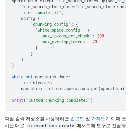
operation
=
client
.
file_search_stores
.
upload_to_fil
file_search_store_name
=
file_search_store
.
name
,
file
=
'sample.txt'
,
config
=
{
'chunking_config'
:
{
'white_space_config'
:
{
'max_tokens_per_chunk'
:
200
,
'max_overlap_tokens'
:
20
}
}
}
)
while
not
operation
.
done
:
time
.
sleep
(
5
)
operation
=
client
.
operations
.
get
(
operation
)
print
(
"Custom chunking complete."
)
파일 검색 저장소를 사용하려면
업로드
및
가져오기
예에 표
시된 대로
interactions.create
메서드에 도구로 전달하