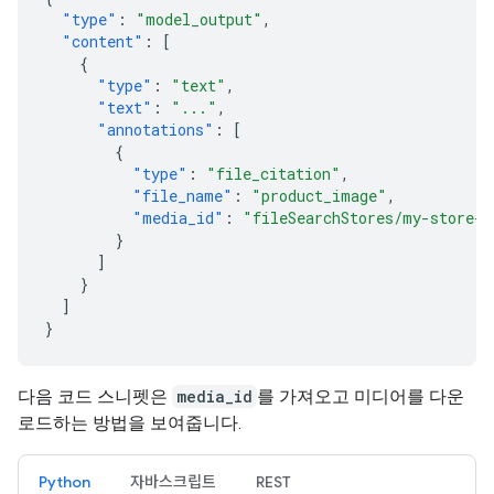
"type"
:
"model_output"
,
"content"
:
[
{
"type"
:
"text"
,
"text"
:
"..."
,
"annotations"
:
[
{
"type"
:
"file_citation"
,
"file_name"
:
"product_image"
,
"media_id"
:
"fileSearchStores/my-store-1
}
]
}
]
}
다음 코드 스니펫은
media_id
를 가져오고 미디어를 다운
로드하는 방법을 보여줍니다.
Python
자바스크립트
REST