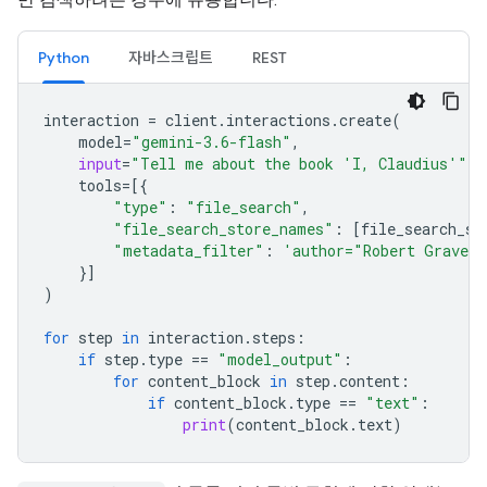
Python
자바스크립트
REST
interaction
=
client
.
interactions
.
create
(
model
=
"gemini-3.6-flash"
,
input
=
"Tell me about the book 'I, Claudius'"
,
tools
=
[{
"type"
:
"file_search"
,
"file_search_store_names"
:
[
file_search_st
"metadata_filter"
:
'author="Robert Graves
}]
)
for
step
in
interaction
.
steps
:
if
step
.
type
==
"model_output"
:
for
content_block
in
step
.
content
:
if
content_block
.
type
==
"text"
:
print
(
content_block
.
text
)