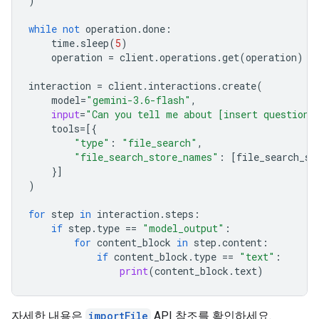
)
while
not
operation
.
done
:
time
.
sleep
(
5
)
operation
=
client
.
operations
.
get
(
operation
)
interaction
=
client
.
interactions
.
create
(
model
=
"gemini-3.6-flash"
,
input
=
"Can you tell me about [insert question]
tools
=
[{
"type"
:
"file_search"
,
"file_search_store_names"
:
[
file_search_st
}]
)
for
step
in
interaction
.
steps
:
if
step
.
type
==
"model_output"
:
for
content_block
in
step
.
content
:
if
content_block
.
type
==
"text"
:
print
(
content_block
.
text
)
자세한 내용은
importFile
API 참조를 확인하세요.