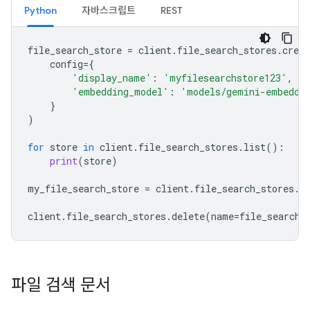
Python
자바스크립트
REST
file_search_store
=
client
.
file_search_stores
.
creat
config
=
{
'display_name'
:
'myfilesearchstore123'
,
'embedding_model'
:
'models/gemini-embeddi
}
)
for
store
in
client
.
file_search_stores
.
list
():
print
(
store
)
my_file_search_store
=
client
.
file_search_stores
.
g
client
.
file_search_stores
.
delete
(
name
=
file_search_
파일 검색 문서