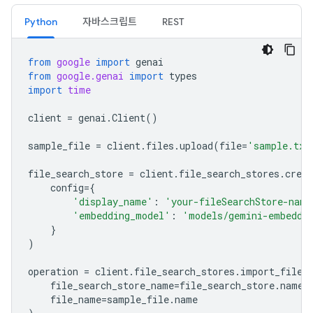
Python
자바스크립트
REST
from
google
import
genai
from
google.genai
import
types
import
time
client
=
genai
.
Client
()
sample_file
=
client
.
files
.
upload
(
file
=
'sample.txt
file_search_store
=
client
.
file_search_stores
.
creat
config
=
{
'display_name'
:
'your-fileSearchStore-name
'embedding_model'
:
'models/gemini-embeddi
}
)
operation
=
client
.
file_search_stores
.
import_file
(
file_search_store_name
=
file_search_store
.
name
,
file_name
=
sample_file
.
name