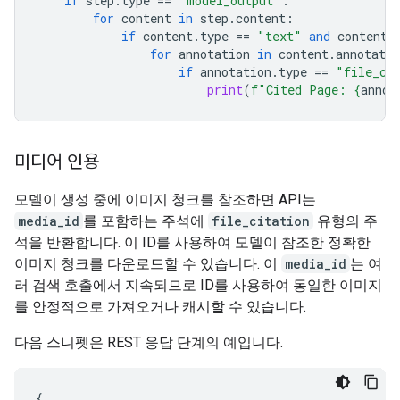
if
step
.
type
==
"model_output"
:
for
content
in
step
.
content
:
if
content
.
type
==
"text"
and
content
.
for
annotation
in
content
.
annotatio
if
annotation
.
type
==
"file_ci
print
(
f
"Cited Page: 
{
annot
미디어 인용
모델이 생성 중에 이미지 청크를 참조하면 API는
media_id
를 포함하는 주석에
file_citation
유형의 주
석을 반환합니다. 이 ID를 사용하여 모델이 참조한 정확한
이미지 청크를 다운로드할 수 있습니다. 이
media_id
는 여
러 검색 호출에서 지속되므로 ID를 사용하여 동일한 이미지
를 안정적으로 가져오거나 캐시할 수 있습니다.
다음 스니펫은 REST 응답 단계의 예입니다.
{