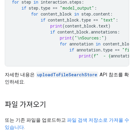
for
step
in
interaction
.
steps
:
if
step
.
type
==
"model_output"
:
for
content_block
in
step
.
content
:
if
content_block
.
type
==
"text"
:
print
(
content_block
.
text
)
if
content_block
.
annotations
:
print
(
"
\n
Sources:"
)
for
annotation
in
content_block
if
annotation
.
type
==
"fil
print
(
f
"  - 
{
annotatio
자세한 내용은
uploadToFileSearchStore
API 참조를 확
인하세요.
파일 가져오기
또는 기존 파일을 업로드하고
파일 검색 저장소로 가져올 수
있습니다
.