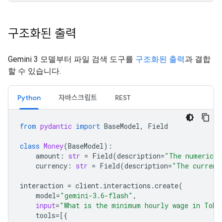
구조화된 출력
Gemini 3 모델부터 파일 검색 도구를
구조화된 출력
과 결합
할 수 있습니다.
Python
자바스크립트
REST
from
pydantic
import
BaseModel
,
Field
class
Money
(
BaseModel
):
amount
:
str
=
Field
(
description
=
"The numerical
currency
:
str
=
Field
(
description
=
"The currenc
interaction
=
client
.
interactions
.
create
(
model
=
"gemini-3.6-flash"
,
input
=
"What is the minimum hourly wage in Toky
tools
=
[{