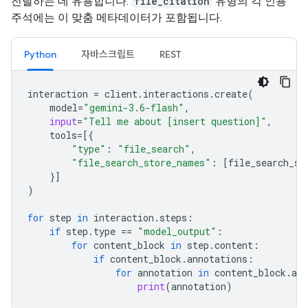
전달하는 데 유용합니다.
file_citation
유형의 각 인용
주석에는 이 맞춤 메타데이터가 포함됩니다.
Python
자바스크립트
REST
interaction
=
client
.
interactions
.
create
(
model
=
"gemini-3.6-flash"
,
input
=
"Tell me about [insert question]"
,
tools
=
[{
"type"
:
"file_search"
,
"file_search_store_names"
:
[
file_search_st
}]
)
for
step
in
interaction
.
steps
:
if
step
.
type
==
"model_output"
:
for
content_block
in
step
.
content
:
if
content_block
.
annotations
:
for
annotation
in
content_block
.
ann
print
(
annotation
)