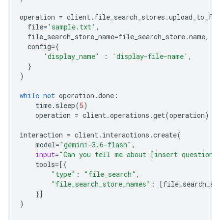
operation
=
client
.
file_search_stores
.
upload_to_fil
file
=
'sample.txt'
,
file_search_store_name
=
file_search_store
.
name
,
config
=
{
'display_name'
:
'display-file-name'
,
}
)
while
not
operation
.
done
:
time
.
sleep
(
5
)
operation
=
client
.
operations
.
get
(
operation
)
interaction
=
client
.
interactions
.
create
(
model
=
"gemini-3.6-flash"
,
input
=
"Can you tell me about [insert question]
tools
=
[{
"type"
:
"file_search"
,
"file_search_store_names"
:
[
file_search_st
}]
)