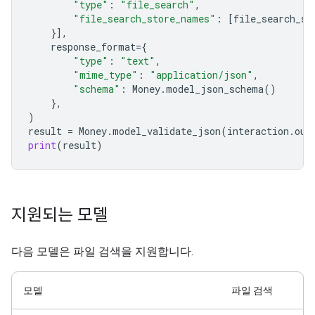
"type"
:
"file_search"
,
"file_search_store_names"
:
[
file_search_st
}],
response_format
=
{
"type"
:
"text"
,
"mime_type"
:
"application/json"
,
"schema"
:
Money
.
model_json_schema
()
},
)
result
=
Money
.
model_validate_json
(
interaction
.
out
print
(
result
)
지원되는 모델
다음 모델은 파일 검색을 지원합니다.
모델
파일 검색