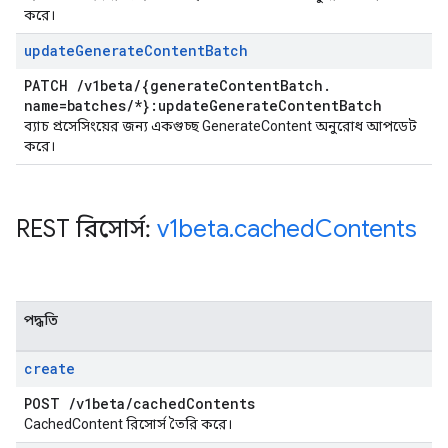
করে।
update
Generate
Content
Batch
PATCH
/
v1beta
/
{generate
Content
Batch
.
name=batches
/
*}:update
Generate
Content
Batch
ব্যাচ প্রসেসিংয়ের জন্য একগুচ্ছ GenerateContent অনুরোধ আপডেট
করে।
REST রিসোর্স:
v1beta
.
cached
Contents
পদ্ধতি
create
POST
/
v1beta
/
cached
Contents
CachedContent রিসোর্স তৈরি করে।