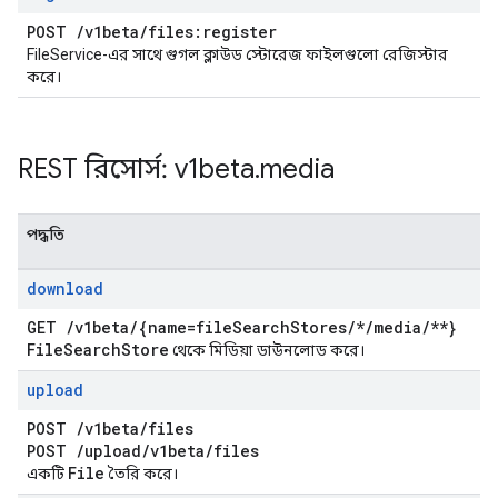
POST
/
v1beta
/
files:register
FileService-এর সাথে গুগল ক্লাউড স্টোরেজ ফাইলগুলো রেজিস্টার
করে।
REST রিসোর্স: v1beta
.
media
পদ্ধতি
download
GET
/
v1beta
/
{name=file
Search
Stores
/
*
/
media
/
**}
File
Search
Store
থেকে মিডিয়া ডাউনলোড করে।
upload
POST
/
v1beta
/
files
POST
/
upload
/
v1beta
/
files
File
একটি
তৈরি করে।