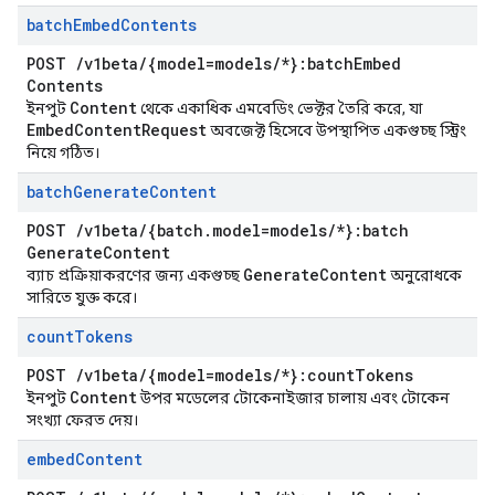
batch
Embed
Contents
POST
/
v1beta
/
{model=models
/
*}:batch
Embed
Contents
Content
ইনপুট
থেকে একাধিক এমবেডিং ভেক্টর তৈরি করে, যা
Embed
Content
Request
অবজেক্ট হিসেবে উপস্থাপিত একগুচ্ছ স্ট্রিং
নিয়ে গঠিত।
batch
Generate
Content
POST
/
v1beta
/
{batch
.
model=models
/
*}:batch
Generate
Content
Generate
Content
ব্যাচ প্রক্রিয়াকরণের জন্য একগুচ্ছ
অনুরোধকে
সারিতে যুক্ত করে।
count
Tokens
POST
/
v1beta
/
{model=models
/
*}:count
Tokens
Content
ইনপুট
উপর মডেলের টোকেনাইজার চালায় এবং টোকেন
সংখ্যা ফেরত দেয়।
embed
Content