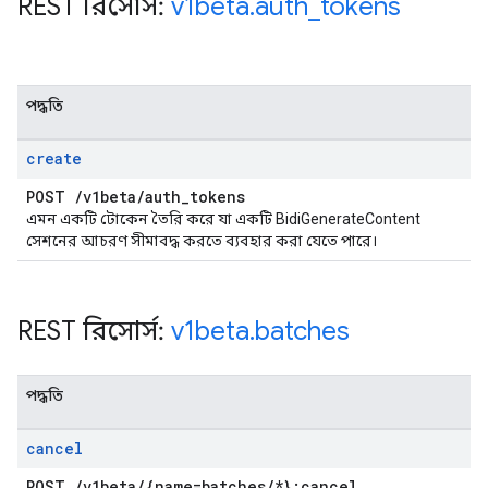
REST রিসোর্স:
v1beta
.
auth
_
tokens
পদ্ধতি
create
POST
/
v1beta
/
auth
_
tokens
এমন একটি টোকেন তৈরি করে যা একটি BidiGenerateContent
সেশনের আচরণ সীমাবদ্ধ করতে ব্যবহার করা যেতে পারে।
REST রিসোর্স:
v1beta
.
batches
পদ্ধতি
cancel
POST
/
v1beta
/
{name=batches
/
*}:cancel