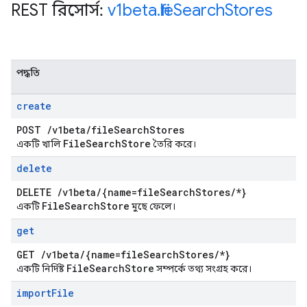
REST রিসোর্স:
v1beta
.
file
Search
Stores
পদ্ধতি
create
POST
/
v1beta
/
file
Search
Stores
File
Search
Store
একটি খালি
তৈরি করে।
delete
DELETE
/
v1beta
/
{name=file
Search
Stores
/
*}
File
Search
Store
একটি
মুছে ফেলে।
get
GET
/
v1beta
/
{name=file
Search
Stores
/
*}
File
Search
Store
একটি নির্দিষ্ট
সম্পর্কে তথ্য সংগ্রহ করে।
import
File