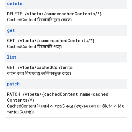
delete
DELETE
/
v1beta
/
{name=cached
Contents
/
*}
CachedContent রিসোর্সটি মুছে ফেলে।
get
GET
/
v1beta
/
{name=cached
Contents
/
*}
CachedContent রিসোর্সটি পড়ে।
list
GET
/
v1beta
/
cached
Contents
ক্যাশ করা বিষয়বস্তু তালিকাভুক্ত করে।
patch
PATCH
/
v1beta
/
{cached
Content
.
name=cached
Contents
/
*}
CachedContent রিসোর্স আপডেট করে (শুধুমাত্র মেয়াদোত্তীর্ণের তারিখ
আপডেটযোগ্য)।