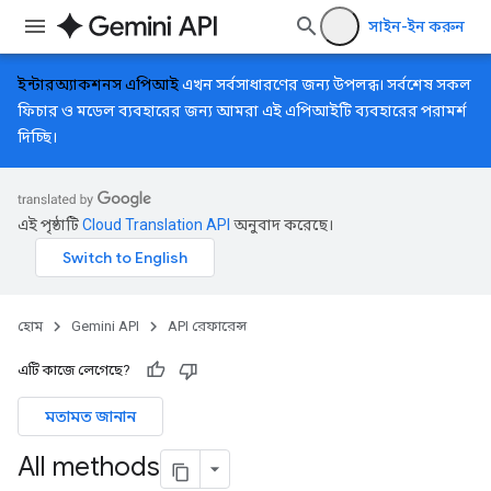
সাইন-ইন করুন
ইন্টারঅ্যাকশনস এপিআই
এখন সর্বসাধারণের জন্য উপলব্ধ। সর্বশেষ সকল
ফিচার ও মডেল ব্যবহারের জন্য আমরা এই এপিআইটি ব্যবহারের পরামর্শ
দিচ্ছি।
এই পৃষ্ঠাটি
Cloud Translation API
অনুবাদ করেছে।
হোম
Gemini API
API রেফারেন্স
এটি কাজে লেগেছে?
মতামত জানান
All methods