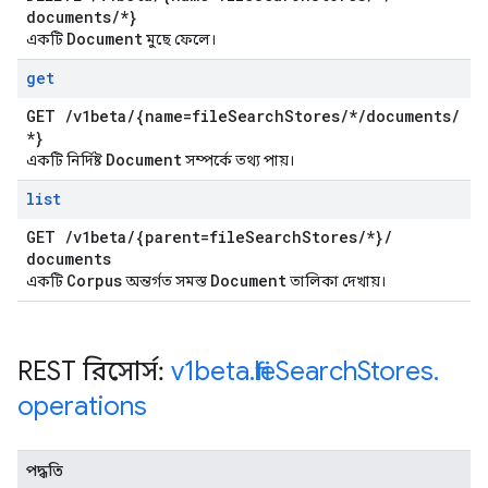
documents
/
*}
Document
একটি
মুছে ফেলে।
get
GET
/
v1beta
/
{name=file
Search
Stores
/
*
/
documents
/
*}
Document
একটি নির্দিষ্ট
সম্পর্কে তথ্য পায়।
list
GET
/
v1beta
/
{parent=file
Search
Stores
/
*}
/
documents
Corpus
Document
একটি
অন্তর্গত সমস্ত
তালিকা দেখায়।
REST রিসোর্স:
v1beta
.
file
Search
Stores
.
operations
পদ্ধতি