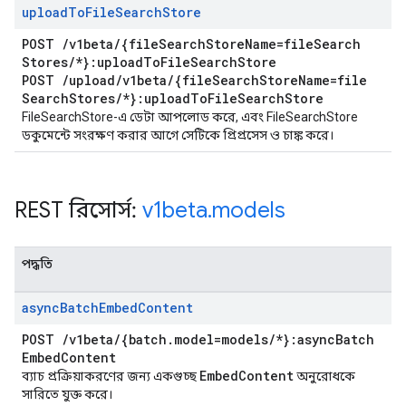
upload
To
File
Search
Store
POST
/
v1beta
/
{file
Search
Store
Name=file
Search
Stores
/
*}:upload
To
File
Search
Store
POST
/
upload
/
v1beta
/
{file
Search
Store
Name=file
Search
Stores
/
*}:upload
To
File
Search
Store
FileSearchStore-এ ডেটা আপলোড করে, এবং FileSearchStore
ডকুমেন্টে সংরক্ষণ করার আগে সেটিকে প্রিপ্রসেস ও চাঙ্ক করে।
REST রিসোর্স:
v1beta
.
models
পদ্ধতি
async
Batch
Embed
Content
POST
/
v1beta
/
{batch
.
model=models
/
*}:async
Batch
Embed
Content
Embed
Content
ব্যাচ প্রক্রিয়াকরণের জন্য একগুচ্ছ
অনুরোধকে
সারিতে যুক্ত করে।