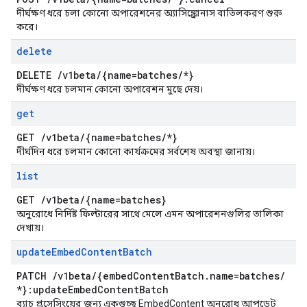
দীর্ঘক্ষণ ধরে চলা কোনো অপারেশনের অ্যাসিঙ্ক্রোনাস বাতিলকরণ শুরু
করে।
delete
DELETE
/
v1beta
/
{name=batches
/
*}
দীর্ঘক্ষণ ধরে চলমান কোনো অপারেশন মুছে দেয়।
get
GET
/
v1beta
/
{name=batches
/
*}
দীর্ঘদিন ধরে চলমান কোনো কার্যক্রমের সর্বশেষ অবস্থা জানায়।
list
GET
/
v1beta
/
{name=batches}
অনুরোধে নির্দিষ্ট ফিল্টারের সাথে মেলে এমন অপারেশনগুলির তালিকা
দেখায়।
update
Embed
Content
Batch
PATCH
/
v1beta
/
{embed
Content
Batch
.
name=batches
/
*}:update
Embed
Content
Batch
ব্যাচ প্রসেসিংয়ের জন্য একগুচ্ছ EmbedContent অনুরোধ আপডেট