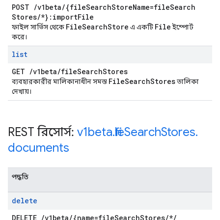
POST
/
v1beta
/
{file
Search
Store
Name=file
Search
Stores
/
*}:import
File
File
Search
Store
File
ফাইল সার্ভিস থেকে
এ একটি
ইম্পোর্ট
করে।
list
GET
/
v1beta
/
file
Search
Stores
File
Search
Stores
ব্যবহারকারীর মালিকানাধীন সমস্ত
তালিকা
দেখায়।
REST রিসোর্স:
v1beta
.
file
Search
Stores
.
documents
পদ্ধতি
delete
DELETE
/
v1beta
/
{name=file
Search
Stores
/
*
/