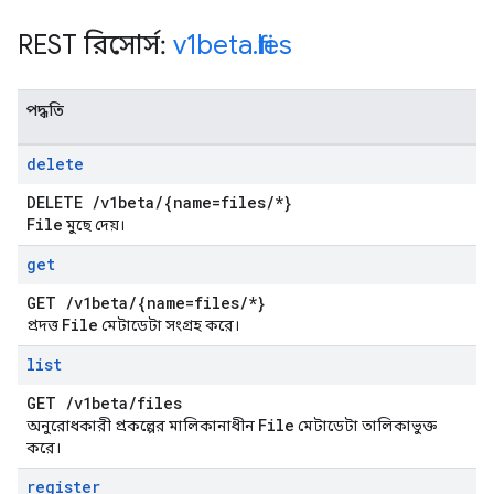
REST রিসোর্স:
v1beta
.
files
পদ্ধতি
delete
DELETE
/
v1beta
/
{name=files
/
*}
File
মুছে দেয়।
get
GET
/
v1beta
/
{name=files
/
*}
File
প্রদত্ত
মেটাডেটা সংগ্রহ করে।
list
GET
/
v1beta
/
files
File
অনুরোধকারী প্রকল্পের মালিকানাধীন
মেটাডেটা তালিকাভুক্ত
করে।
register