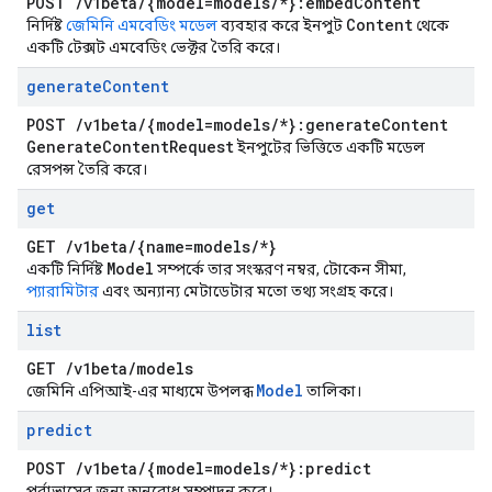
POST
/
v1beta
/
{model=models
/
*}:embed
Content
Content
নির্দিষ্ট
জেমিনি এমবেডিং মডেল
ব্যবহার করে ইনপুট
থেকে
একটি টেক্সট এমবেডিং ভেক্টর তৈরি করে।
generate
Content
POST
/
v1beta
/
{model=models
/
*}:generate
Content
Generate
Content
Request
ইনপুটের ভিত্তিতে একটি মডেল
রেসপন্স তৈরি করে।
get
GET
/
v1beta
/
{name=models
/
*}
Model
একটি নির্দিষ্ট
সম্পর্কে তার সংস্করণ নম্বর, টোকেন সীমা,
প্যারামিটার
এবং অন্যান্য মেটাডেটার মতো তথ্য সংগ্রহ করে।
list
GET
/
v1beta
/
models
Model
জেমিনি এপিআই-এর মাধ্যমে উপলব্ধ
তালিকা।
predict
POST
/
v1beta
/
{model=models
/
*}:predict
পূর্বাভাসের জন্য অনুরোধ সম্পাদন করে।