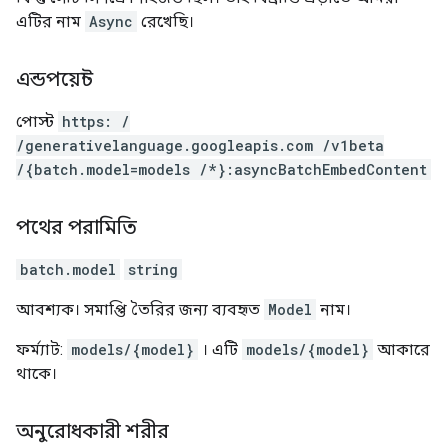
এটির নাম
Async
রেখেছি।
এন্ডপয়েন্ট
পোস্ট
https: /
/generativelanguage.googleapis.com /v1beta
/{batch.model=models /*}:asyncBatchEmbedContent
পথের পরামিতি
batch.model
string
আবশ্যক। সমাপ্তি তৈরির জন্য ব্যবহৃত
Model
নাম।
ফর্ম্যাট:
models/{model}
। এটি
models/{model}
আকারে
থাকে।
অনুরোধকারী শরীর