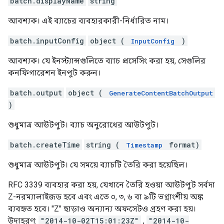
batch.displayName
string
আবশ্যক। এই ব্যাচের ব্যবহারকারী-নির্ধারিত নাম।
batch.inputConfig
object (
)
InputConfig
আবশ্যক। যে ইনস্ট্যান্সগুলিতে ব্যাচ প্রসেসিং করা হয়, সেগুলির
কনফিগারেশন ইনপুট করুন।
batch.output
object (
GenerateContentBatchOutput
)
শুধুমাত্র আউটপুট। ব্যাচ অনুরোধের আউটপুট।
batch.createTime
string (
format)
Timestamp
শুধুমাত্র আউটপুট। যে সময়ে ব্যাচটি তৈরি করা হয়েছিল।
RFC 3339 ব্যবহার করা হয়, যেখানে তৈরি হওয়া আউটপুট সর্বদা
Z-নরম্যালাইজড হবে এবং এতে ০, ৩, ৬ বা ৯টি ভগ্নাংশীয় অঙ্ক
ব্যবহৃত হবে। "Z" ছাড়াও অন্যান্য অফসেটও গ্রহণ করা হয়।
উদাহরণ:
"2014-10-02T15:01:23Z"
,
"2014-10-