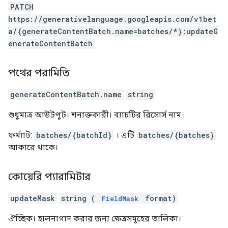
PATCH
https://generativelanguage.googleapis.com/v1bet
a/{generateContentBatch.name=batches/*}:updateG
enerateContentBatch
পথের পরামিতি
generateContentBatch.name
string
শুধুমাত্র আউটপুট। শনাক্তকারী। ব্যাচটির রিসোর্স নাম।
ফর্ম্যাট:
batches/{batchId}
। এটি
batches/{batches}
আকারে থাকে।
কোয়েরি প্যারামিটার
updateMask
string (
format)
FieldMask
ঐচ্ছিক। হালনাগাদ করার জন্য ক্ষেত্রসমূহের তালিকা।