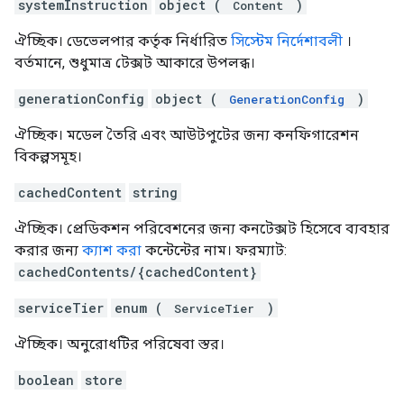
systemInstruction
object (
)
Content
ঐচ্ছিক। ডেভেলপার কর্তৃক নির্ধারিত
সিস্টেম নির্দেশাবলী
।
বর্তমানে, শুধুমাত্র টেক্সট আকারে উপলব্ধ।
generationConfig
object (
)
GenerationConfig
ঐচ্ছিক। মডেল তৈরি এবং আউটপুটের জন্য কনফিগারেশন
বিকল্পসমূহ।
cachedContent
string
ঐচ্ছিক। প্রেডিকশন পরিবেশনের জন্য কনটেক্সট হিসেবে ব্যবহার
করার জন্য
ক্যাশ করা
কন্টেন্টের নাম। ফরম্যাট:
cachedContents/{cachedContent}
serviceTier
enum (
)
ServiceTier
ঐচ্ছিক। অনুরোধটির পরিষেবা স্তর।
boolean
store