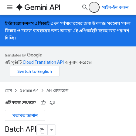
সাইন-ইন করুন
ইন্টারঅ্যাকশনস এপিআই
এখন সর্বসাধারণের জন্য উপলব্ধ। সর্বশেষ সকল
ফিচার ও মডেল ব্যবহারের জন্য আমরা এই এপিআইটি ব্যবহারের পরামর্শ
দিচ্ছি।
এই পৃষ্ঠাটি
Cloud Translation API
অনুবাদ করেছে।
হোম
Gemini API
API রেফারেন্স
এটি কাজে লেগেছে?
মতামত জানান
Batch API