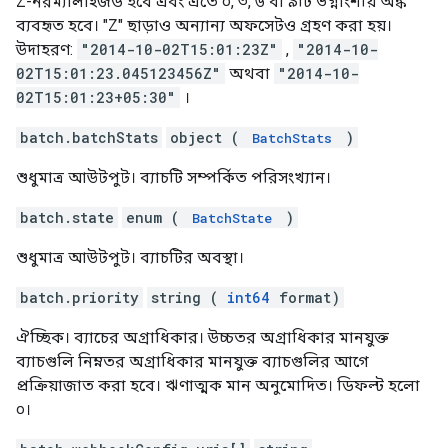
Z-নরম্যালাইজড হবে এবং এতে ০, ৩, ৬ বা ৯টি ভগ্নাংশীয় অঙ্ক
ব্যবহৃত হবে। "Z" ছাড়াও অন্যান্য অফসেটও গ্রহণ করা হয়।
উদাহরণ:
"2014-10-02T15:01:23Z"
,
"2014-10-
02T15:01:23.045123456Z"
অথবা
"2014-10-
02T15:01:23+05:30"
।
batch.batchStats
object (
)
BatchStats
শুধুমাত্র আউটপুট। ব্যাচটি সম্পর্কিত পরিসংখ্যান।
batch.state
enum (
)
BatchState
শুধুমাত্র আউটপুট। ব্যাচটির অবস্থা।
batch.priority
string (
int64
format)
ঐচ্ছিক। ব্যাচের অগ্রাধিকার। উচ্চতর অগ্রাধিকার মানযুক্ত
ব্যাচগুলি নিম্নতর অগ্রাধিকার মানযুক্ত ব্যাচগুলির আগে
প্রক্রিয়াজাত করা হবে। ঋণাত্মক মান অনুমোদিত। ডিফল্ট হলো
০।