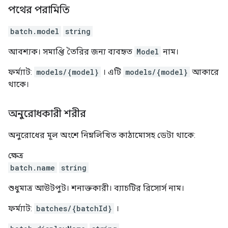
পথের পরামিতি
batch.model
string
আবশ্যক। সমাপ্তি তৈরির জন্য ব্যবহৃত
Model
নাম।
ফর্ম্যাট:
models/{model}
। এটি
models/{model}
আকারে
থাকে।
অনুরোধকারী শরীর
অনুরোধের মূল অংশে নিম্নলিখিত কাঠামোসহ ডেটা থাকে:
ক্ষেত্র
batch.name
string
শুধুমাত্র আউটপুট। শনাক্তকারী। ব্যাচটির রিসোর্স নাম।
ফর্ম্যাট:
batches/{batchId}
।