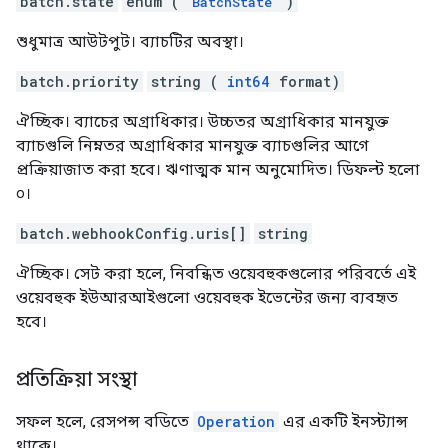
batch.state
enum (
)
BatchState
শুধুমাত্র আউটপুট। ব্যাচটির অবস্থা।
batch.priority
string (
int64
format)
ঐচ্ছিক। ব্যাচের অগ্রাধিকার। উচ্চতর অগ্রাধিকার মানযুক্ত
ব্যাচগুলি নিম্নতর অগ্রাধিকার মানযুক্ত ব্যাচগুলির আগে
প্রক্রিয়াজাত করা হবে। ঋণাত্মক মান অনুমোদিত। ডিফল্ট হলো
০।
batch.webhookConfig.uris[]
string
ঐচ্ছিক। সেট করা হলে, নিবন্ধিত ওয়েবহুকগুলোর পরিবর্তে এই
ওয়েবহুক ইউআরআইগুলো ওয়েবহুক ইভেন্টের জন্য ব্যবহৃত
হবে।
প্রতিক্রিয়া সংস্থা
সফল হলে, রেসপন্স বডিতে
Operation
এর একটি ইনস্ট্যান্স
থাকে।