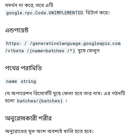
সমর্থন না করে, তবে এটি
google.rpc.Code.UNIMPLEMENTED
রিটার্ন করে।
এন্ডপয়েন্ট
https: / /generativelanguage.googleapis.com
/v1beta /{name=batches /*}
মুছে ফেলুন
পথের পরামিতি
name
string
যে অপারেশন রিসোর্সটি মুছে ফেলা হবে তার নাম। এর গঠনটি
হলো
batches/{batches}
।
অনুরোধকারী শরীর
অনুরোধের মূল অংশ অবশ্যই খালি হতে হবে।