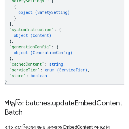
"safetySettings"
: 
[
{
object (
SafetySetting
)
}
]
,
"systemInstruction"
: 
{
object (
Content
)
}
,
"generationConfig"
: 
{
object (
GenerationConfig
)
}
,
"cachedContent"
: 
string
,
"serviceTier"
: 
enum (
ServiceTier
)
,
"store"
: 
boolean
}
পদ্ধতি: batches
.
update
Embed
Content
Batch
ব্যাচ প্রসেসিংয়ের জন্য একগুচ্ছ EmbedContent অনুরোধ