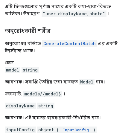
এটি ফিল্ডগুলোর পূর্ণাঙ্গ নামের একটি কমা-দ্বারা-বিভক্ত
তালিকা। উদাহরণ:
"user.displayName,photo"
।
অনুরোধকারী শরীর
অনুরোধের বডিতে
GenerateContentBatch
এর একটি
ইনস্ট্যান্স থাকে।
ক্ষেত্র
model
string
আবশ্যক। সমাপ্তি তৈরির জন্য ব্যবহৃত
Model
নাম।
ফরম্যাট:
models/{model}
।
displayName
string
আবশ্যক। এই ব্যাচের ব্যবহারকারী-নির্ধারিত নাম।
inputConfig
object (
)
InputConfig