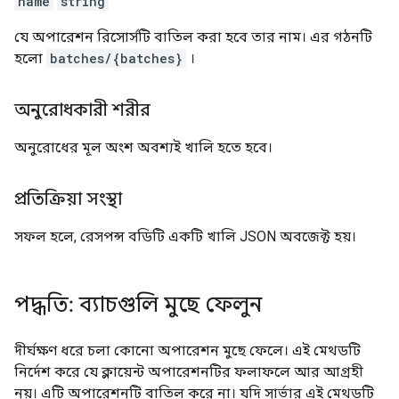
name
string
যে অপারেশন রিসোর্সটি বাতিল করা হবে তার নাম। এর গঠনটি
হলো
batches/{batches}
।
অনুরোধকারী শরীর
অনুরোধের মূল অংশ অবশ্যই খালি হতে হবে।
প্রতিক্রিয়া সংস্থা
সফল হলে, রেসপন্স বডিটি একটি খালি JSON অবজেক্ট হয়।
পদ্ধতি: ব্যাচগুলি মুছে ফেলুন
দীর্ঘক্ষণ ধরে চলা কোনো অপারেশন মুছে ফেলে। এই মেথডটি
নির্দেশ করে যে ক্লায়েন্ট অপারেশনটির ফলাফলে আর আগ্রহী
নয়। এটি অপারেশনটি বাতিল করে না। যদি সার্ভার এই মেথডটি