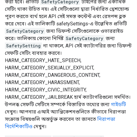
করা হবে। প্রতিটি
SafetyCategory
টাইপের জন্য একাধিক
সেটিং থাকা উচিত নয়। এই সেটিংগুলো দ্বারা নির্ধারিত থ্রেশহোল্ড
পূরণ করতে ব্যর্থ হলে API সেই সমস্ত কন্টেন্ট এবং রেসপন্স ব্লক
করে দেবে। এই তালিকাটি safetySettings-এ উল্লেখিত প্রতিটি
SafetyCategory
জন্য ডিফল্ট সেটিংগুলোকে ওভাররাইড
করে। তালিকায় কোনো নির্দিষ্ট
SafetyCategory
জন্য
SafetySetting
না থাকলে, API সেই ক্যাটাগরির জন্য ডিফল্ট
সেফটি সেটিং ব্যবহার করবে।
HARM_CATEGORY_HATE_SPEECH,
HARM_CATEGORY_SEXUALLY_EXPLICIT,
HARM_CATEGORY_DANGEROUS_CONTENT,
HARM_CATEGORY_HARASSMENT,
HARM_CATEGORY_CIVIC_INTEGRITY,
HARM_CATEGORY_JAILBREAK হার্ম ক্যাটাগরিগুলো সমর্থিত।
উপলব্ধ সেফটি সেটিংস সম্পর্কে বিস্তারিত তথ্যের জন্য
গাইডটি
দেখুন। আপনার এআই অ্যাপ্লিকেশনগুলিতে কীভাবে নিরাপত্তা
সংক্রান্ত বিষয়গুলি অন্তর্ভুক্ত করবেন তা জানতে
নিরাপত্তা
নির্দেশিকাটিও
দেখুন।