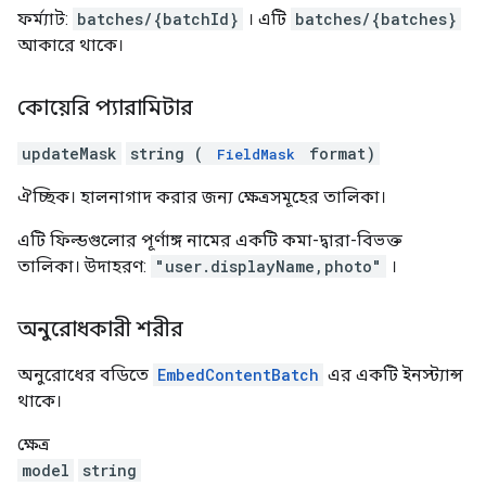
ফর্ম্যাট:
batches/{batchId}
। এটি
batches/{batches}
আকারে থাকে।
কোয়েরি প্যারামিটার
updateMask
string (
format)
FieldMask
ঐচ্ছিক। হালনাগাদ করার জন্য ক্ষেত্রসমূহের তালিকা।
এটি ফিল্ডগুলোর পূর্ণাঙ্গ নামের একটি কমা-দ্বারা-বিভক্ত
তালিকা। উদাহরণ:
"user.displayName,photo"
।
অনুরোধকারী শরীর
অনুরোধের বডিতে
EmbedContentBatch
এর একটি ইনস্ট্যান্স
থাকে।
ক্ষেত্র
model
string