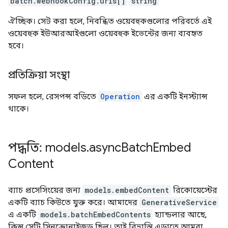
batch.webhookConfig.uris[]
string
ঐচ্ছিক। সেট করা হলে, নিবন্ধিত ওয়েবহুকগুলোর পরিবর্তে এই
ওয়েবহুক ইউআরআইগুলো ওয়েবহুক ইভেন্টের জন্য ব্যবহৃত
হবে।
প্রতিক্রিয়া সংস্থা
সফল হলে, রেসপন্স বডিতে
Operation
এর একটি ইনস্ট্যান্স
থাকে।
পদ্ধতি: models
.
async
Batch
Embed
Content
ব্যাচ প্রসেসিংয়ের জন্য
models.embedContent
রিকোয়েস্টের
একটি ব্যাচ কিউতে যুক্ত করে। আমাদের
GenerativeService
এ একটি
models.batchEmbedContents
হ্যান্ডলার আছে,
কিন্তু সেটি সিনক্রোনাইজড ছিল। তাই বিভ্রান্তি এড়াতে আমরা