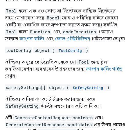
Tool
হলো এক খণ্ড কোড যা সিস্টেমকে বাহ্যিক সিস্টেমের
সাথে যোগাযোগ করে
Model
জ্ঞান ও পরিধির বাইরে কোনো
একটি বা একাধিক কাজ সম্পাদন করতে সক্ষম করে। সমর্থিত
Tool
হলো
Function
এবং
codeExecution
। আরও
জানতে
ফাংশন কলিং
এবং
কোড এক্সিকিউশন
গাইডগুলো দেখুন।
toolConfig
object (
)
ToolConfig
ঐচ্ছিক। অনুরোধে উল্লেখিত যেকোনো
Tool
জন্য টুল
কনফিগারেশন। ব্যবহারের উদাহরণের জন্য
ফাংশন কলিং গাইড
দেখুন।
safetySettings[]
object (
)
SafetySetting
ঐচ্ছিক। অনিরাপদ কন্টেন্ট ব্লক করার জন্য স্বতন্ত্র
SafetySetting
ইনস্ট্যান্সগুলোর একটি তালিকা।
এটি
GenerateContentRequest.contents
এবং
GenerateContentResponse.candidates
এর উপর প্রয়োগ