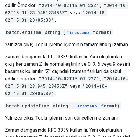
edilir. Örnekler:
"2014-10-02T15:01:23Z"
,
"2014-10-
02T15:01:23.045123456Z"
veya
"2014-10-
02T15:01:23+05:30"
.
batch.endTime
string (
format)
Timestamp
Yalnızca çıkış. Toplu işleme işleminin tamamlandığı zaman.
Zaman damgasında RFC 3339 kullanılır. Yani oluşturulan
çıkış her zaman Z ile normalleştirilir ve 0, 3, 6 veya 9 kesirli
basamak kullanılır. "Z" dışındaki zaman farkları da kabul
edilir. Örnekler:
"2014-10-02T15:01:23Z"
,
"2014-10-
02T15:01:23.045123456Z"
veya
"2014-10-
02T15:01:23+05:30"
.
batch.updateTime
string (
format)
Timestamp
Yalnızca çıkış. Toplu işlemin son güncellenme zamanı.
Zaman damgasında RFC 3339 kullanılır. Yani oluşturulan