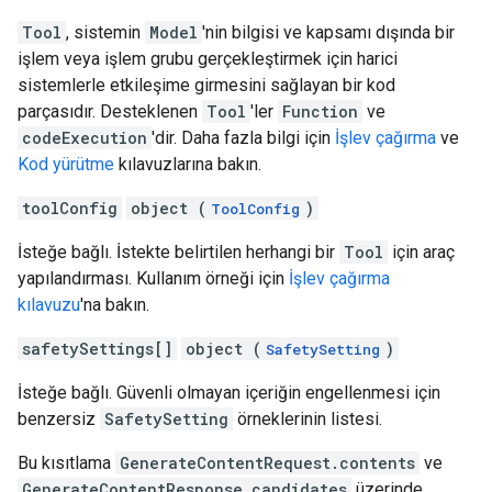
Tool
, sistemin
Model
'nin bilgisi ve kapsamı dışında bir
işlem veya işlem grubu gerçekleştirmek için harici
sistemlerle etkileşime girmesini sağlayan bir kod
parçasıdır. Desteklenen
Tool
'ler
Function
ve
codeExecution
'dir. Daha fazla bilgi için
İşlev çağırma
ve
Kod yürütme
kılavuzlarına bakın.
toolConfig
object (
)
ToolConfig
İsteğe bağlı. İstekte belirtilen herhangi bir
Tool
için araç
yapılandırması. Kullanım örneği için
İşlev çağırma
kılavuzu
'na bakın.
safetySettings[]
object (
)
SafetySetting
İsteğe bağlı. Güvenli olmayan içeriğin engellenmesi için
benzersiz
SafetySetting
örneklerinin listesi.
Bu kısıtlama
GenerateContentRequest.contents
ve
GenerateContentResponse.candidates
üzerinde