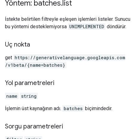
Yöntem: batches
.
list
İstekte belirtilen filtreyle eşleşen işlemleri listeler. Sunucu
bu yöntemi desteklemiyorsa
UNIMPLEMENTED
döndürür.
Uç nokta
get
https:
/
/generativelanguage.googleapis.com
/v1beta
/{name=batches}
Yol parametreleri
name
string
İşlemin üst kaynağının adı.
batches
biçimindedir.
Sorgu parametreleri