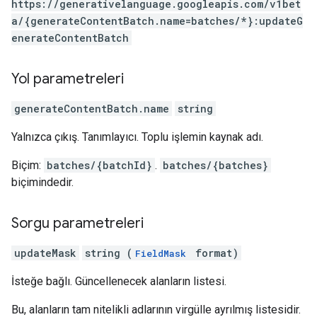
https://generativelanguage.googleapis.com/v1bet
a/{generateContentBatch.name=batches/*}:updateG
enerateContentBatch
Yol parametreleri
generateContentBatch.name
string
Yalnızca çıkış. Tanımlayıcı. Toplu işlemin kaynak adı.
Biçim:
batches/{batchId}
.
batches/{batches}
biçimindedir.
Sorgu parametreleri
updateMask
string (
format)
FieldMask
İsteğe bağlı. Güncellenecek alanların listesi.
Bu, alanların tam nitelikli adlarının virgülle ayrılmış listesidir.