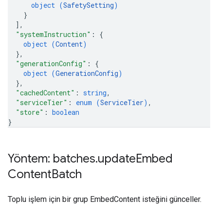
object (
SafetySetting
)
}
]
,
"systemInstruction"
: 
{
object (
Content
)
}
,
"generationConfig"
: 
{
object (
GenerationConfig
)
}
,
"cachedContent"
: 
string
,
"serviceTier"
: 
enum (
ServiceTier
)
,
"store"
: 
boolean
}
Yöntem: batches
.
update
Embed
Content
Batch
Toplu işlem için bir grup EmbedContent isteğini günceller.