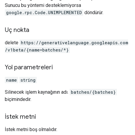
Sunucu bu yöntemi desteklemiyorsa
google.rpc.Code.UNIMPLEMENTED
döndürür.
Uç nokta
delete
https:
/
/generativelanguage.googleapis.com
/v1beta
/{name=batches
/*}
Yol parametreleri
name
string
Silinecek işlem kaynağının adı.
batches/{batches}
biçimindedir.
İstek metni
İstek metni boş olmalıdır.