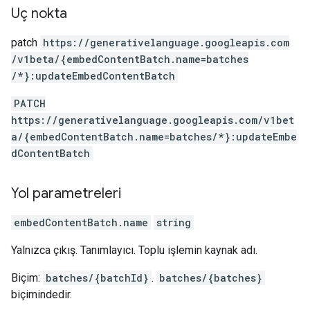
Uç nokta
patch
https:
/
/generativelanguage.googleapis.com
/v1beta
/{embedContentBatch.name=batches
/*}:updateEmbedContentBatch
PATCH
https://generativelanguage.googleapis.com/v1bet
a/{embedContentBatch.name=batches/*}:updateEmbe
dContentBatch
Yol parametreleri
embedContentBatch.name
string
Yalnızca çıkış. Tanımlayıcı. Toplu işlemin kaynak adı.
Biçim:
batches/{batchId}
.
batches/{batches}
biçimindedir.