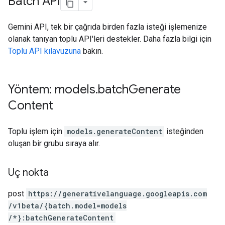
Batch API
Gemini API, tek bir çağrıda birden fazla isteği işlemenize
olanak tanıyan toplu API'leri destekler. Daha fazla bilgi için
Toplu API kılavuzuna
bakın.
Yöntem: models
.
batch
Generate
Content
Toplu işlem için
models.generateContent
isteğinden
oluşan bir grubu sıraya alır.
Uç nokta
post
https:
/
/generativelanguage.googleapis.com
/v1beta
/{batch.model=models
/*}:batchGenerateContent