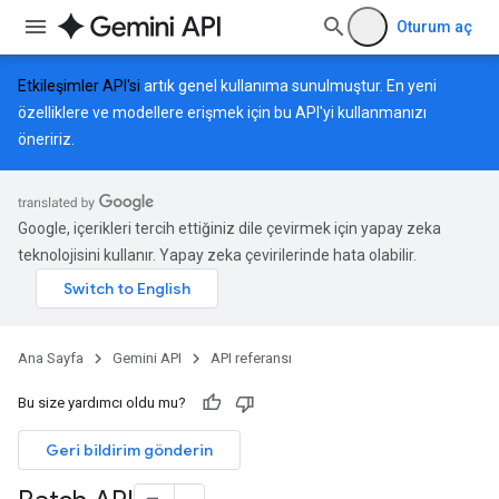
Oturum aç
Etkileşimler API'si
artık genel kullanıma sunulmuştur. En yeni
özelliklere ve modellere erişmek için bu API'yi kullanmanızı
öneririz.
Google, içerikleri tercih ettiğiniz dile çevirmek için yapay zeka
teknolojisini kullanır. Yapay zeka çevirilerinde hata olabilir.
Ana Sayfa
Gemini API
API referansı
Bu size yardımcı oldu mu?
Geri bildirim gönderin