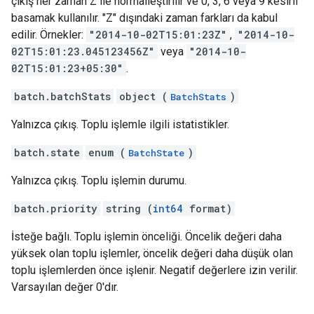
çıkış her zaman Z ile normalleştirilir ve 0, 3, 6 veya 9 kesirli
basamak kullanılır. "Z" dışındaki zaman farkları da kabul
edilir. Örnekler:
"2014-10-02T15:01:23Z"
,
"2014-10-
02T15:01:23.045123456Z"
veya
"2014-10-
02T15:01:23+05:30"
.
batch.batchStats
object (
)
BatchStats
Yalnızca çıkış. Toplu işlemle ilgili istatistikler.
batch.state
enum (
)
BatchState
Yalnızca çıkış. Toplu işlemin durumu.
batch.priority
string (
int64
format)
İsteğe bağlı. Toplu işlemin önceliği. Öncelik değeri daha
yüksek olan toplu işlemler, öncelik değeri daha düşük olan
toplu işlemlerden önce işlenir. Negatif değerlere izin verilir.
Varsayılan değer 0'dır.