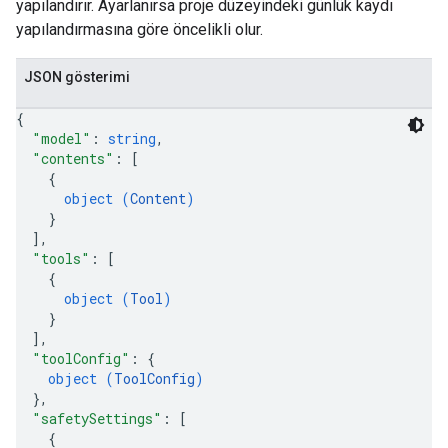
yapılandırır. Ayarlanırsa proje düzeyindeki günlük kaydı
yapılandırmasına göre öncelikli olur.
JSON gösterimi
{
"model"
: 
string
,
"contents"
: 
[
{
object (
Content
)
}
]
,
"tools"
: 
[
{
object (
Tool
)
}
]
,
"toolConfig"
: 
{
object (
ToolConfig
)
}
,
"safetySettings"
: 
[
{