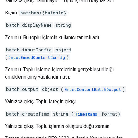
Yalnızca çıkış. Tanımlayıcı. Toplu işlemin kaynak adı.
Biçim:
batches/{batchId}
.
batch.displayName
string
Zorunlu. Bu toplu işlemin kullanıcı tanımlı adı.
batch.inputConfig
object
(
)
InputEmbedContentConfig
Zorunlu. Toplu işleme işlemlerinin gerçekleştirildiği
örneklerin giriş yapılandırması.
batch.output
object (
)
EmbedContentBatchOutput
Yalnızca çıkış. Toplu isteğin çıkışı.
batch.createTime
string (
format)
Timestamp
Yalnızca çıkış. Toplu işlemin oluşturulduğu zaman.