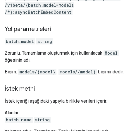
/v1beta
/{batch.model=models
/*}:asyncBatchEmbedContent
Yol parametreleri
batch.model
string
Zorunlu. Tamamlama oluşturmak için kullanılacak
Model
öğesinin adı.
Biçim:
models/{model}
.
models/{model}
biçimindedir.
İstek metni
İstek içeriği aşağıdaki yapıyla birlikte verileri içerir:
Alanlar
batch.name
string