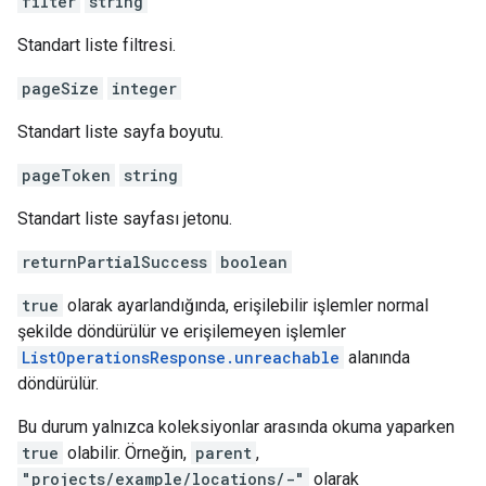
filter
string
Standart liste filtresi.
pageSize
integer
Standart liste sayfa boyutu.
pageToken
string
Standart liste sayfası jetonu.
returnPartialSuccess
boolean
true
olarak ayarlandığında, erişilebilir işlemler normal
şekilde döndürülür ve erişilemeyen işlemler
ListOperationsResponse.unreachable
alanında
döndürülür.
Bu durum yalnızca koleksiyonlar arasında okuma yaparken
true
olabilir. Örneğin,
parent
,
"projects/example/locations/-"
olarak