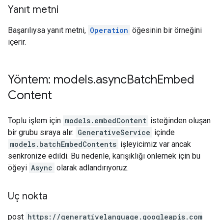
Yanıt metni
Başarılıysa yanıt metni,
Operation
öğesinin bir örneğini
içerir.
Yöntem: models
.
async
Batch
Embed
Content
Toplu işlem için
models.embedContent
isteğinden oluşan
bir grubu sıraya alır.
GenerativeService
içinde
models.batchEmbedContents
işleyicimiz var ancak
senkronize edildi. Bu nedenle, karışıklığı önlemek için bu
öğeyi
Async
olarak adlandırıyoruz.
Uç nokta
post
https:
/
/generativelanguage.googleapis.com