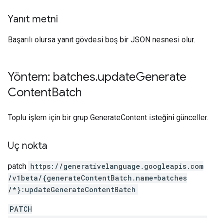
Yanıt metni
Başarılı olursa yanıt gövdesi boş bir JSON nesnesi olur.
Yöntem: batches
.
update
Generate
Content
Batch
Toplu işlem için bir grup GenerateContent isteğini günceller.
Uç nokta
patch
https:
/
/generativelanguage.googleapis.com
/v1beta
/{generateContentBatch.name=batches
/*}:updateGenerateContentBatch
PATCH