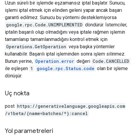
Uzun süreli bir işlemde eşzamansız iptal başlatır. Sunucu,
işlemi iptal etmek için elinden geleni yapar ancak başarı
garanti edilmez. Sunucu bu yöntemi desteklemiyorsa
google.rpc.Code.UNIMPLEMENTED
döndürür. İstemciler,
iptalin başarılı olup olmadığını veya iptale rağmen işlemin
tamamlanıp tamamlanmadığını kontrol etmek için
Operations.GetOperation
veya başka yöntemler
kullanabilir. Başarılı iptal işleminden sonra işlem silinmez.
Bunun yerine,
Operation.error
değeri
Code.CANCELLED
ile eşleşen
1
google.rpc.Status.code
olan bir işleme
dönüşür.
Uç nokta
post
https:
/
/generativelanguage.googleapis.com
/v1beta
/{name=batches
/*}:cancel
Yol parametreleri