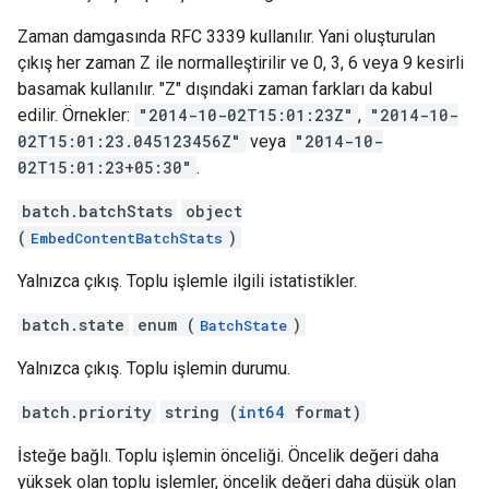
Zaman damgasında RFC 3339 kullanılır. Yani oluşturulan
çıkış her zaman Z ile normalleştirilir ve 0, 3, 6 veya 9 kesirli
basamak kullanılır. "Z" dışındaki zaman farkları da kabul
edilir. Örnekler:
"2014-10-02T15:01:23Z"
,
"2014-10-
02T15:01:23.045123456Z"
veya
"2014-10-
02T15:01:23+05:30"
.
batch.batchStats
object
(
)
EmbedContentBatchStats
Yalnızca çıkış. Toplu işlemle ilgili istatistikler.
batch.state
enum (
)
BatchState
Yalnızca çıkış. Toplu işlemin durumu.
batch.priority
string (
int64
format)
İsteğe bağlı. Toplu işlemin önceliği. Öncelik değeri daha
yüksek olan toplu işlemler, öncelik değeri daha düşük olan