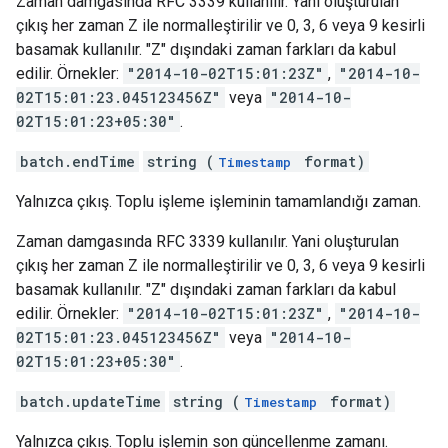
Zaman damgasında RFC 3339 kullanılır. Yani oluşturulan
çıkış her zaman Z ile normalleştirilir ve 0, 3, 6 veya 9 kesirli
basamak kullanılır. "Z" dışındaki zaman farkları da kabul
edilir. Örnekler:
"2014-10-02T15:01:23Z"
,
"2014-10-
02T15:01:23.045123456Z"
veya
"2014-10-
02T15:01:23+05:30"
.
batch.endTime
string (
format)
Timestamp
Yalnızca çıkış. Toplu işleme işleminin tamamlandığı zaman.
Zaman damgasında RFC 3339 kullanılır. Yani oluşturulan
çıkış her zaman Z ile normalleştirilir ve 0, 3, 6 veya 9 kesirli
basamak kullanılır. "Z" dışındaki zaman farkları da kabul
edilir. Örnekler:
"2014-10-02T15:01:23Z"
,
"2014-10-
02T15:01:23.045123456Z"
veya
"2014-10-
02T15:01:23+05:30"
.
batch.updateTime
string (
format)
Timestamp
Yalnızca çıkış. Toplu işlemin son güncellenme zamanı.