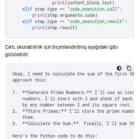
print
(
content_block
.
text
)
elif
step
.
type
==
"code_execution_call"
:
print
(
step
.
arguments
.
code
)
elif
step
.
type
==
"code_execution_result"
:
print
(
step
.
result
)
Çıktı, okunabilirlik için biçimlendirilmiş aşağıdaki gibi
görünebilir:
Okay, I need to calculate the sum of the first 50 p
approach this:

1.  **Generate Prime Numbers:** I'll use an iterat
    numbers. I'll start with 2 and check if each su
    by any number between 2 and its square root. If
2.  **Store Primes:** I'll store the prime numbers
    them.

3.  **Calculate the Sum:**  Finally, I'll sum the 
Here's the Python code to do this:
