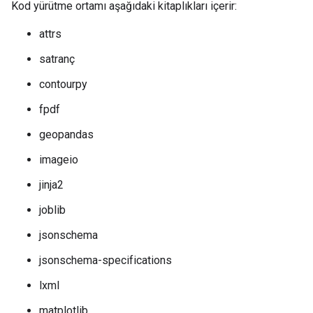
Kod yürütme ortamı aşağıdaki kitaplıkları içerir:
attrs
satranç
contourpy
fpdf
geopandas
imageio
jinja2
joblib
jsonschema
jsonschema-specifications
lxml
matplotlib