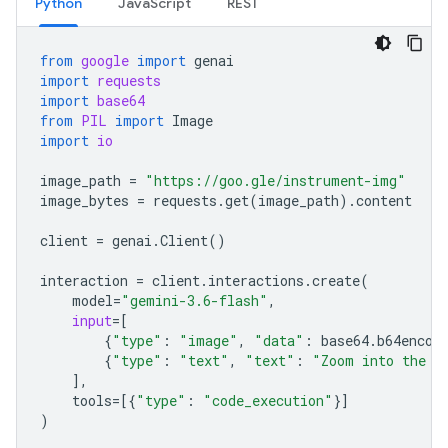
Python
JavaScript
REST
from
google
import
genai
import
requests
import
base64
from
PIL
import
Image
import
io
image_path
=
"https://goo.gle/instrument-img"
image_bytes
=
requests
.
get
(
image_path
)
.
content
client
=
genai
.
Client
()
interaction
=
client
.
interactions
.
create
(
model
=
"gemini-3.6-flash"
,
input
=
[
{
"type"
:
"image"
,
"data"
:
base64
.
b64encod
{
"type"
:
"text"
,
"text"
:
"Zoom into the e
],
tools
=
[{
"type"
:
"code_execution"
}]
)