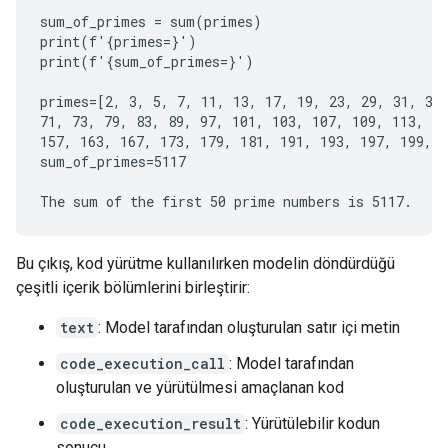
sum_of_primes = sum(primes)

print(f'{primes=}')

print(f'{sum_of_primes=}')

primes=[2, 3, 5, 7, 11, 13, 17, 19, 23, 29, 31, 37,
71, 73, 79, 83, 89, 97, 101, 103, 107, 109, 113, 12
157, 163, 167, 173, 179, 181, 191, 193, 197, 199, 2
sum_of_primes=5117

Bu çıkış, kod yürütme kullanılırken modelin döndürdüğü
çeşitli içerik bölümlerini birleştirir:
text
: Model tarafından oluşturulan satır içi metin
code_execution_call
: Model tarafından
oluşturulan ve yürütülmesi amaçlanan kod
code_execution_result
: Yürütülebilir kodun
sonucu