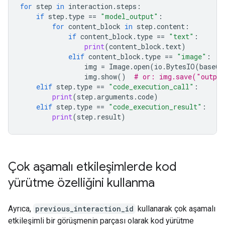
for
step
in
interaction
.
steps
:
if
step
.
type
==
"model_output"
:
for
content_block
in
step
.
content
:
if
content_block
.
type
==
"text"
:
print
(
content_block
.
text
)
elif
content_block
.
type
==
"image"
:
img
=
Image
.
open
(
io
.
BytesIO
(
base64
img
.
show
()
# or: img.save("outpu
elif
step
.
type
==
"code_execution_call"
:
print
(
step
.
arguments
.
code
)
elif
step
.
type
==
"code_execution_result"
:
print
(
step
.
result
)
Çok aşamalı etkileşimlerde kod
yürütme özelliğini kullanma
Ayrıca,
previous_interaction_id
kullanarak çok aşamalı
etkileşimli bir görüşmenin parçası olarak kod yürütme