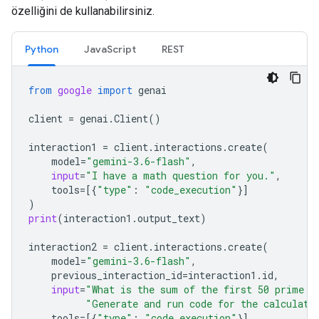
özelliğini de kullanabilirsiniz.
Python
JavaScript
REST
from
google
import
genai
client
=
genai
.
Client
()
interaction1
=
client
.
interactions
.
create
(
model
=
"gemini-3.6-flash"
,
input
=
"I have a math question for you."
,
tools
=
[{
"type"
:
"code_execution"
}]
)
print
(
interaction1
.
output_text
)
interaction2
=
client
.
interactions
.
create
(
model
=
"gemini-3.6-flash"
,
previous_interaction_id
=
interaction1
.
id
,
input
=
"What is the sum of the first 50 prime n
"Generate and run code for the calculati
tools
=
[{
"type"
:
"code_execution"
}]