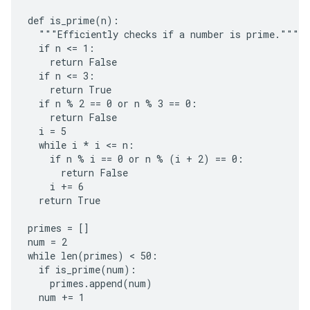
def is_prime(n):

  """Efficiently checks if a number is prime."""

  if n <= 1:

    return False

  if n <= 3:

    return True

  if n % 2 == 0 or n % 3 == 0:

    return False

  i = 5

  while i * i <= n:

    if n % i == 0 or n % (i + 2) == 0:

      return False

    i += 6

  return True

primes = []

num = 2

while len(primes) < 50:

  if is_prime(num):

    primes.append(num)

  num += 1
