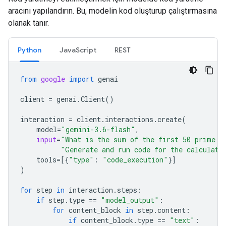
aracını yapılandırın. Bu, modelin kod oluşturup çalıştırmasına
olanak tanır.
Python
JavaScript
REST
from
google
import
genai
client
=
genai
.
Client
()
interaction
=
client
.
interactions
.
create
(
model
=
"gemini-3.6-flash"
,
input
=
"What is the sum of the first 50 prime n
"Generate and run code for the calculati
tools
=
[{
"type"
:
"code_execution"
}]
)
for
step
in
interaction
.
steps
:
if
step
.
type
==
"model_output"
:
for
content_block
in
step
.
content
:
if
content_block
.
type
==
"text"
: