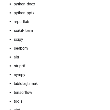
python-docx
python-pptx
reportlab
scikit-learn
scipy
seaborn
altı
striprtf
sympy
tablolaştırmak
tensorflow
toolz