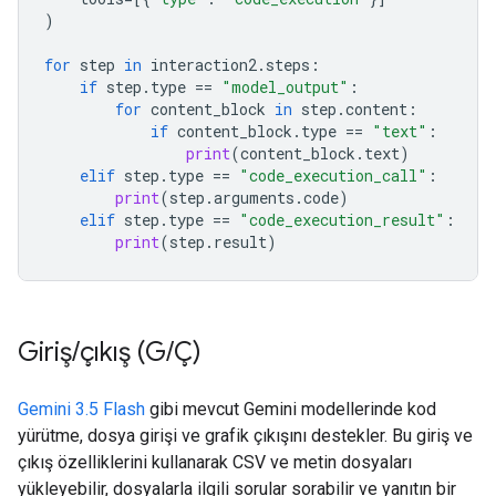
)
for
step
in
interaction2
.
steps
:
if
step
.
type
==
"model_output"
:
for
content_block
in
step
.
content
:
if
content_block
.
type
==
"text"
:
print
(
content_block
.
text
)
elif
step
.
type
==
"code_execution_call"
:
print
(
step
.
arguments
.
code
)
elif
step
.
type
==
"code_execution_result"
:
print
(
step
.
result
)
Giriş
/
çıkış (G
/
Ç)
Gemini 3.5 Flash
gibi mevcut Gemini modellerinde kod
yürütme, dosya girişi ve grafik çıkışını destekler. Bu giriş ve
çıkış özelliklerini kullanarak CSV ve metin dosyaları
yükleyebilir, dosyalarla ilgili sorular sorabilir ve yanıtın bir