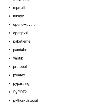
mpmath
numpy
opencv-python
openpyxl
paketleme
pandalar
yastık
protobuf
pylatex
pyparsing
PyPDF2
python-dateutil