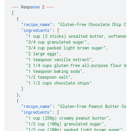
---
Respo
nse
2
---
[
{
"recipe_name"
:
"Gluten-Free Chocolate Chip Coo
"ingredients"
:
[
"1 cup (2 sticks) unsalted butter, softened"
"3/4 cup granulated sugar"
,
"3/4 cup packed light brown sugar"
,
"2 large eggs"
,
"1 teaspoon vanilla extract"
,
"2 1/4 cups gluten-free all-purpose flour bl
"1 teaspoon baking soda"
,
"1/2 teaspoon salt"
,
"1 1/2 cups chocolate chips"
]
},
{
"recipe_name"
:
"Gluten-Free Peanut Butter Coo
"ingredients"
:
[
"1 cup (250g) creamy peanut butter"
,
"1/2 cup (100g) granulated sugar"
,
"1/2 cup (100g) packed light brown sugar"
,