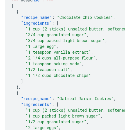
[
{
"recipe_name"
:
"Chocolate Chip Cookies"
,
"ingredients"
:
[
"1 cup (2 sticks) unsalted butter, softened"
"3/4 cup granulated sugar"
,
"3/4 cup packed light brown sugar"
,
"1 large egg"
,
"1 teaspoon vanilla extract"
,
"2 1/4 cups all-purpose flour"
,
"1 teaspoon baking soda"
,
"1/2 teaspoon salt"
,
"1 1/2 cups chocolate chips"
]
},
{
"recipe_name"
:
"Oatmeal Raisin Cookies"
,
"ingredients"
:
[
"1 cup (2 sticks) unsalted butter, softened"
"1 cup packed light brown sugar"
,
"1/2 cup granulated sugar"
,
"2 large eggs"
,