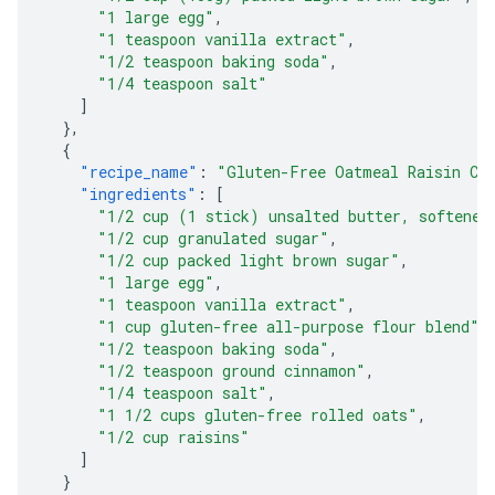
"1 large egg"
,
"1 teaspoon vanilla extract"
,
"1/2 teaspoon baking soda"
,
"1/4 teaspoon salt"
]
},
{
"recipe_name"
:
"Gluten-Free Oatmeal Raisin Co
"ingredients"
:
[
"1/2 cup (1 stick) unsalted butter, softened
"1/2 cup granulated sugar"
,
"1/2 cup packed light brown sugar"
,
"1 large egg"
,
"1 teaspoon vanilla extract"
,
"1 cup gluten-free all-purpose flour blend"
,
"1/2 teaspoon baking soda"
,
"1/2 teaspoon ground cinnamon"
,
"1/4 teaspoon salt"
,
"1 1/2 cups gluten-free rolled oats"
,
"1/2 cup raisins"
]
}