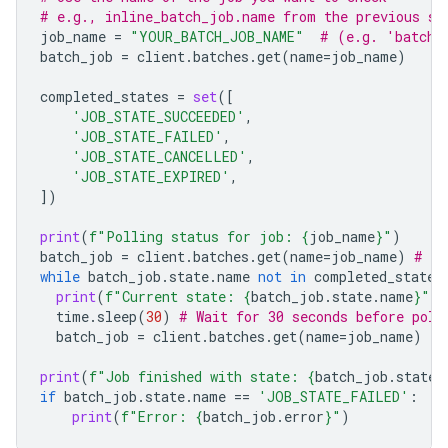
# e.g., inline_batch_job.name from the previous st
job_name
=
"YOUR_BATCH_JOB_NAME"
# (e.g. 'batche
batch_job
=
client
.
batches
.
get
(
name
=
job_name
)
completed_states
=
set
([
'JOB_STATE_SUCCEEDED'
,
'JOB_STATE_FAILED'
,
'JOB_STATE_CANCELLED'
,
'JOB_STATE_EXPIRED'
,
])
print
(
f
"Polling status for job: 
{
job_name
}
"
)
batch_job
=
client
.
batches
.
get
(
name
=
job_name
)
# In
while
batch_job
.
state
.
name
not
in
completed_states
print
(
f
"Current state: 
{
batch_job
.
state
.
name
}
"
)
time
.
sleep
(
30
)
# Wait for 30 seconds before poll
batch_job
=
client
.
batches
.
get
(
name
=
job_name
)
print
(
f
"Job finished with state: 
{
batch_job
.
state
.
if
batch_job
.
state
.
name
==
'JOB_STATE_FAILED'
:
print
(
f
"Error: 
{
batch_job
.
error
}
"
)