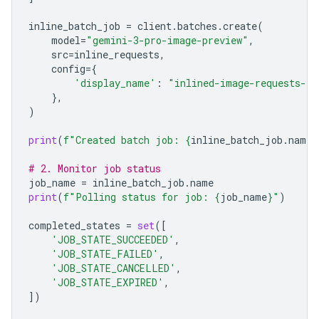
inline_batch_job
=
client
.
batches
.
create
(
model
=
"gemini-3-pro-image-preview"
,
src
=
inline_requests
,
config
=
{
'display_name'
:
"inlined-image-requests-jo
},
)
print
(
f
"Created batch job: 
{
inline_batch_job
.
name
}
# 2. Monitor job status
job_name
=
inline_batch_job
.
name
print
(
f
"Polling status for job: 
{
job_name
}
"
)
completed_states
=
set
([
'JOB_STATE_SUCCEEDED'
,
'JOB_STATE_FAILED'
,
'JOB_STATE_CANCELLED'
,
'JOB_STATE_EXPIRED'
,
])