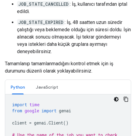
JOB_STATE_CANCELLED
: İş, kullanıcı tarafından iptal
edildi.
JOB_STATE_EXPIRED
: İş, 48 saatten uzun süredir
çalıştığı veya beklemede olduğu için süresi doldu. İşin
alınacak sonucu olmayacak. İşi tekrar göndermeyi
veya istekleri daha küçük gruplara ayırmayı
deneyebilirsiniz.
Tamamlanıp tamamlanmadığını kontrol etmek için iş
durumunu düzenli olarak yoklayabilirsiniz.
Python
JavaScript
import
time
from
google
import
genai
client
=
genai
.
Client
()
# Use the name of the job you want to check