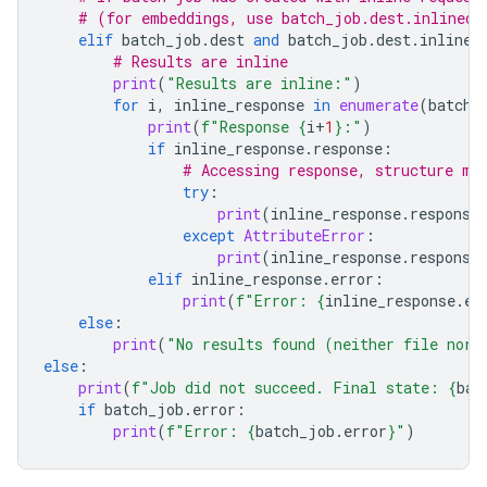
# (for embeddings, use batch_job.dest.inlined_
elif
batch_job
.
dest
and
batch_job
.
dest
.
inlined
# Results are inline
print
(
"Results are inline:"
)
for
i
,
inline_response
in
enumerate
(
batch_
print
(
f
"Response 
{
i
+
1
}
:"
)
if
inline_response
.
response
:
# Accessing response, structure ma
try
:
print
(
inline_response
.
response
except
AttributeError
:
print
(
inline_response
.
response
elif
inline_response
.
error
:
print
(
f
"Error: 
{
inline_response
.
er
else
:
print
(
"No results found (neither file nor 
else
:
print
(
f
"Job did not succeed. Final state: 
{
bat
if
batch_job
.
error
:
print
(
f
"Error: 
{
batch_job
.
error
}
"
)