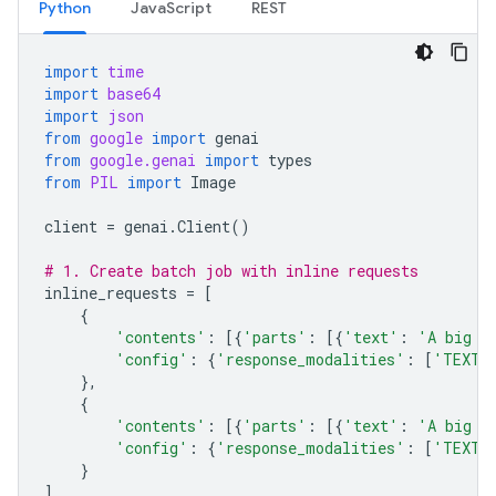
Python
JavaScript
REST
import
time
import
base64
import
json
from
google
import
genai
from
google.genai
import
types
from
PIL
import
Image
client
=
genai
.
Client
()
# 1. Create batch job with inline requests
inline_requests
=
[
{
'contents'
:
[{
'parts'
:
[{
'text'
:
'A big l
'config'
:
{
'response_modalities'
:
[
'TEXT'
},
{
'contents'
:
[{
'parts'
:
[{
'text'
:
'A big l
'config'
:
{
'response_modalities'
:
[
'TEXT'
}
]