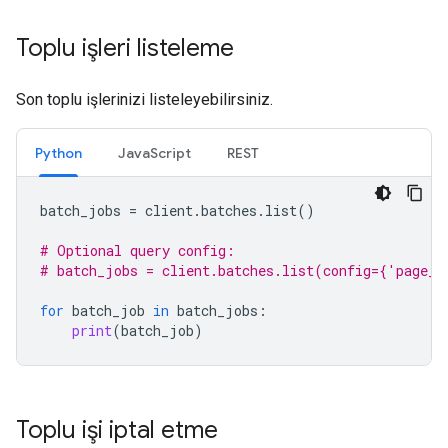
Toplu işleri listeleme
Son toplu işlerinizi listeleyebilirsiniz.
Python
JavaScript
REST
batch_jobs
=
client
.
batches
.
list
()
# Optional query config:
# batch_jobs = client.batches.list(config={'page_s
for
batch_job
in
batch_jobs
:
print
(
batch_job
)
Toplu işi iptal etme