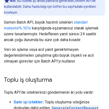
Not:
Bu özellik şu anda yalnızca generateContent API ile
kullanılabilir. Daha fazla bilgi için lütfen bu sayfadaki içerikleri
inceleyin.
Gemini Batch API, büyük hacimli istekleri
standart
maliyetin% 50'si
karşılığında eşzamansız olarak işlemek
üzere tasarlanmıştır. Hedeflenen yanıt süresi 24 saattir
ancak çoğu durumda bu süre çok daha kısadır.
Veri ön işleme veya acil yanıt gerektirmeyen
değerlendirmeleri çalıştırma gibi büyük ölçekli ve acil
olmayan görevler için Batch API'yi kullanın.
Toplu iş oluşturma
Toplu API'de isteklerinizi göndermenin iki yolu vardır:
Satır içi istekler
:
Toplu oluşturma isteğinize
doğrudan dahil edilen
GenerateContentRequest