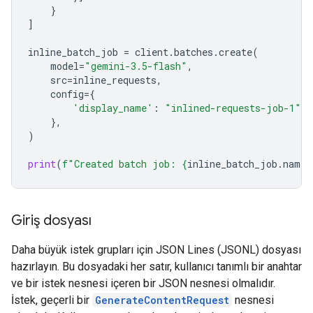
}
]
inline_batch_job
=
client
.
batches
.
create
(
model
=
"gemini-3.5-flash"
,
src
=
inline_requests
,
config
=
{
'display_name'
:
"inlined-requests-job-1"
,
},
)
print
(
f
"Created batch job: 
{
inline_batch_job
.
name
}
Giriş dosyası
Daha büyük istek grupları için JSON Lines (JSONL) dosyası
hazırlayın. Bu dosyadaki her satır, kullanıcı tanımlı bir anahtar
ve bir istek nesnesi içeren bir JSON nesnesi olmalıdır.
İstek, geçerli bir
GenerateContentRequest
nesnesi