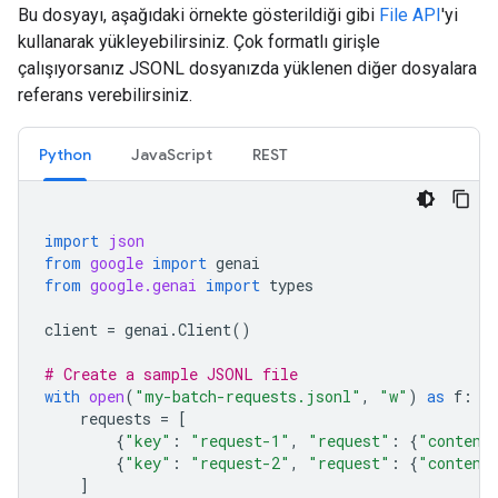
Bu dosyayı, aşağıdaki örnekte gösterildiği gibi
File API
'yi
kullanarak yükleyebilirsiniz. Çok formatlı girişle
çalışıyorsanız JSONL dosyanızda yüklenen diğer dosyalara
referans verebilirsiniz.
Python
JavaScript
REST
import
json
from
google
import
genai
from
google.genai
import
types
client
=
genai
.
Client
()
# Create a sample JSONL file
with
open
(
"my-batch-requests.jsonl"
,
"w"
)
as
f
:
requests
=
[
{
"key"
:
"request-1"
,
"request"
:
{
"content
{
"key"
:
"request-2"
,
"request"
:
{
"content
]