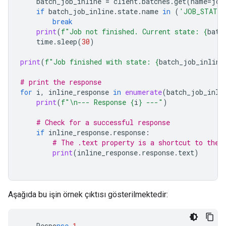
batch_job_inline
=
client
.
batches
.
get
(
name
=
job
if
batch_job_inline
.
state
.
name
in
(
'JOB_STATE_
break
print
(
f
"Job not finished. Current state: 
{
batc
time
.
sleep
(
30
)
print
(
f
"Job finished with state: 
{
batch_job_inline
# print the response
for
i
,
inline_response
in
enumerate
(
batch_job_inli
print
(
f
"
\n
--- Response 
{
i
}
 ---"
)
# Check for a successful response
if
inline_response
.
response
:
# The .text property is a shortcut to the 
print
(
inline_response
.
response
.
text
)
Aşağıda bu işin örnek çıktısı gösterilmektedir:
---
Respo
nse
1
---