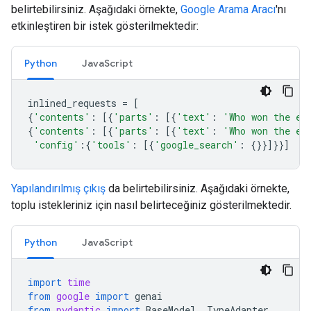
belirtebilirsiniz. Aşağıdaki örnekte,
Google Arama Aracı
'nı
etkinleştiren bir istek gösterilmektedir:
Python
JavaScript
inlined_requests
=
[
{
'contents'
:
[{
'parts'
:
[{
'text'
:
'Who won the eu
{
'contents'
:
[{
'parts'
:
[{
'text'
:
'Who won the eu
'config'
:{
'tools'
:
[{
'google_search'
:
{}}]}}]
Yapılandırılmış çıkış
da belirtebilirsiniz. Aşağıdaki örnekte,
toplu istekleriniz için nasıl belirteceğiniz gösterilmektedir.
Python
JavaScript
import
time
from
google
import
genai
from
pydantic
import
BaseModel
,
TypeAdapter