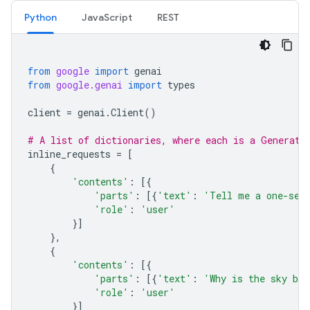
Python
JavaScript
REST
from
google
import
genai
from
google.genai
import
types
client
=
genai
.
Client
()
# A list of dictionaries, where each is a Generate
inline_requests
=
[
{
'contents'
:
[{
'parts'
:
[{
'text'
:
'Tell me a one-sen
'role'
:
'user'
}]
},
{
'contents'
:
[{
'parts'
:
[{
'text'
:
'Why is the sky bl
'role'
:
'user'
}]