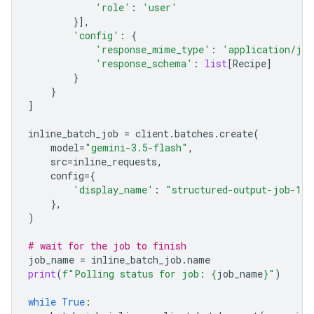
'role'
:
'user'
}],
'config'
:
{
'response_mime_type'
:
'application/jso
'response_schema'
:
list
[
Recipe
]
}
}
]
inline_batch_job
=
client
.
batches
.
create
(
model
=
"gemini-3.5-flash"
,
src
=
inline_requests
,
config
=
{
'display_name'
:
"structured-output-job-1"
},
)
# wait for the job to finish
job_name
=
inline_batch_job
.
name
print
(
f
"Polling status for job: 
{
job_name
}
"
)
while
True
: