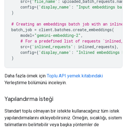
src
=
{
'file_name'
:
uploaded_batch_requests
.
name
config
=
{
'display_name'
:
"Input embeddings batc
)
# Creating an embeddings batch job with an inline 
batch_job
=
client
.
batches
.
create_embeddings
(
model
=
"gemini-embedding-2"
,
# For a predefined list of requests `inlined_r
src
=
{
'inlined_requests'
:
inlined_requests
},
config
=
{
'display_name'
:
"Inlined embeddings ba
)
Daha fazla örnek için
Toplu API yemek kitabındaki
Yerleştirme bölümünü inceleyin.
Yapılandırma isteği
Standart toplu olmayan bir istekte kullanacağınız tüm istek
yapılandırmalarını ekleyebilirsiniz. Örneğin, sıcaklığı, sistem
talimatlarını belirtebilir veya başka yöntemler de