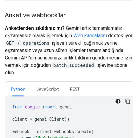
Anket ve webhook'lar
Anketlerden sıkıldınız mı?
Gemini artık tamamlamaları
eşzamansız olarak işlemek için
Web kancalarını
destekliyor.
GET / operations
işlevini sürekli çağırmak yerine,
eşzamansız veya uzun süren işlemler tamamlandığında
Gemini API'nin sunucunuza anlık bildirim göndermesine izin
vermek için doğrudan
batch.succeeded
işlevine abone
olun.
Python
JavaScript
REST
from
google
import
genai
client
=
genai
.
Client
()
webhook
=
client
.
webhooks
.
create
(
name
=
"MyBatchWebhook"
,