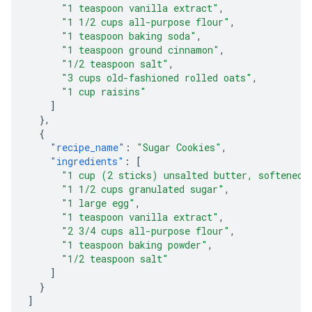
"1 teaspoon vanilla extract"
,
"1 1/2 cups all-purpose flour"
,
"1 teaspoon baking soda"
,
"1 teaspoon ground cinnamon"
,
"1/2 teaspoon salt"
,
"3 cups old-fashioned rolled oats"
,
"1 cup raisins"
]
},
{
"recipe_name"
:
"Sugar Cookies"
,
"ingredients"
:
[
"1 cup (2 sticks) unsalted butter, softened"
"1 1/2 cups granulated sugar"
,
"1 large egg"
,
"1 teaspoon vanilla extract"
,
"2 3/4 cups all-purpose flour"
,
"1 teaspoon baking powder"
,
"1/2 teaspoon salt"
]
}
]