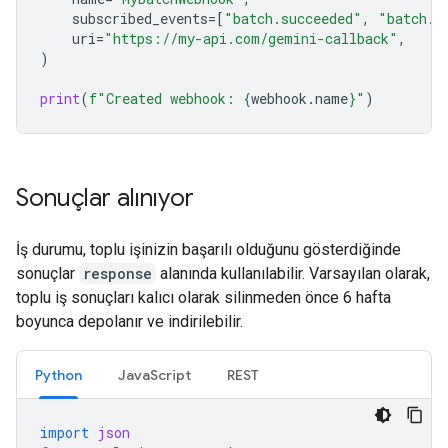
subscribed_events
=
[
"batch.succeeded"
,
"batch.f
uri
=
"https://my-api.com/gemini-callback"
,
)
print
(
f
"Created webhook: 
{
webhook
.
name
}
"
)
Sonuçlar alınıyor
İş durumu, toplu işinizin başarılı olduğunu gösterdiğinde
sonuçlar
response
alanında kullanılabilir. Varsayılan olarak,
toplu iş sonuçları kalıcı olarak silinmeden önce 6 hafta
boyunca depolanır ve indirilebilir.
Python
JavaScript
REST
import
json