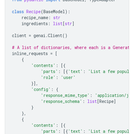
class
Recipe
(
BaseModel
):
recipe_name
:
str
ingredients
:
list
[
str
]
client
=
genai
.
Client
()
# A list of dictionaries, where each is a Generate
inline_requests
=
[
{
'contents'
:
[{
'parts'
:
[{
'text'
:
'List a few popular
'role'
:
'user'
}],
'config'
:
{
'response_mime_type'
:
'application/jso
'response_schema'
:
list
[
Recipe
]
}
},
{
'contents'
:
[{
'parts'
:
[{
'text'
:
'List a few popular