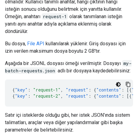
olmalıdır. Kullanıcı tanımlı anahtar, hangi çıktının hangi
isteğin sonucu olduğunu belirtmek için yanıtta kullanılır.
Örneğin, anahtarı
request-1
olarak tanımlanan isteğin
yanıtı aynı anahtar adıyla açıklama eklenmiş olarak
döndürülür.
Bu dosya,
File API
kullanılarak yüklenir. Giriş dosyası için
izin verilen maksimum dosya boyutu 2 GB'tır.
Aşağıda bir JSONL dosyası örneği verilmiştir. Dosyayı
my-
batch-requests.json
adlı bir dosyaya kaydedebilirsiniz:
{
"key"
:
"request-1"
,
"request"
:
{
"contents"
:
[{
"p
{
"key"
:
"request-2"
,
"request"
:
{
"contents"
:
[{
"p
Satır içi isteklerde olduğu gibi, her istek JSON'ında sistem
talimatları, araçlar veya diğer yapılandırmalar gibi başka
parametreler de belirtebilirsiniz.