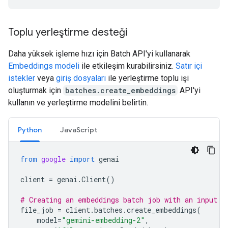
Toplu yerleştirme desteği
Daha yüksek işleme hızı için Batch API'yi kullanarak
Embeddings modeli
ile etkileşim kurabilirsiniz.
Satır içi
istekler
veya
giriş dosyaları
ile yerleştirme toplu işi
oluşturmak için
batches.create_embeddings
API'yi
kullanın ve yerleştirme modelini belirtin.
Python
JavaScript
from
google
import
genai
client
=
genai
.
Client
()
# Creating an embeddings batch job with an input f
file_job
=
client
.
batches
.
create_embeddings
(
model
=
"gemini-embedding-2"
,