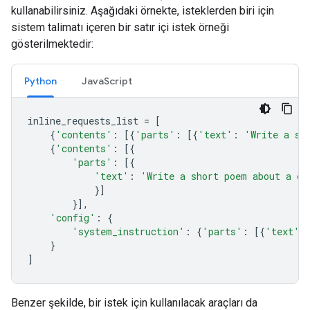
kullanabilirsiniz. Aşağıdaki örnekte, isteklerden biri için
sistem talimatı içeren bir satır içi istek örneği
gösterilmektedir:
Python
JavaScript
inline_requests_list
=
[
{
'contents'
:
[{
'parts'
:
[{
'text'
:
'Write a sh
{
'contents'
:
[{
'parts'
:
[{
'text'
:
'Write a short poem about a ca
}]
}],
'config'
:
{
'system_instruction'
:
{
'parts'
:
[{
'text'
:
}
]
Benzer şekilde, bir istek için kullanılacak araçları da