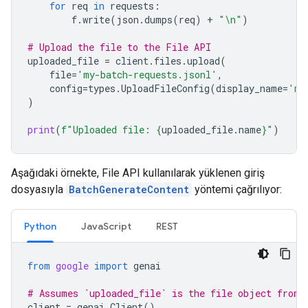
for
req
in
requests
:
f
.
write
(
json
.
dumps
(
req
)
+
"
\n
"
)
# Upload the file to the File API
uploaded_file
=
client
.
files
.
upload
(
file
=
'my-batch-requests.jsonl'
,
config
=
types
.
UploadFileConfig
(
display_name
=
'my
)
print
(
f
"Uploaded file: 
{
uploaded_file
.
name
}
"
)
Aşağıdaki örnekte, File API kullanılarak yüklenen giriş
dosyasıyla
BatchGenerateContent
yöntemi çağrılıyor:
Python
JavaScript
REST
from
google
import
genai
# Assumes `uploaded_file` is the file object from 
client
=
genai
.
Client
()