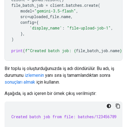
file_batch_job
=
client
.
batches
.
create
(
model
=
"gemini-3.5-flash"
,
src
=
uploaded_file
.
name
,
config
=
{
'display_name'
:
"file-upload-job-1"
,
},
)
print
(
f
"Created batch job: 
{
file_batch_job
.
name
}
"
)
Bir toplu iş oluşturduğunuzda iş adı döndürülür. Bu adı, iş
durumunu
izlemenin
yanı sıra iş tamamlandıktan sonra
sonuçları almak
için kullanın.
Aşağıda, iş adı içeren bir örnek çıkış verilmiştir:
Created batch job from file: batches/123456789