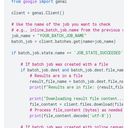
from
google
import
genai
client
=
genai
.
Client
()
# Use the name of the job you want to check
# e.g., inline_batch_job.name from the previous st
job_name
=
"YOUR_BATCH_JOB_NAME"
batch_job
=
client
.
batches
.
get
(
name
=
job_name
)
if
batch_job
.
state
.
name
==
'JOB_STATE_SUCCEEDED'
:
# If batch job was created with a file
if
batch_job
.
dest
and
batch_job
.
dest
.
file_name
# Results are in a file
result_file_name
=
batch_job
.
dest
.
file_nam
print
(
f
"Results are in file: 
{
result_file_
print
(
"Downloading result file content..."
file_content
=
client
.
files
.
download
(
file
=
# Process file_content (bytes) as needed
print
(
file_content
.
decode
(
'utf-8'
))
# If batch job was created with inline request