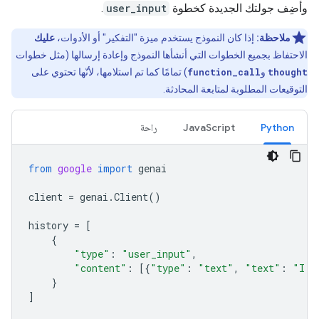
وأضِف جولتك الجديدة كخطوة
user_input
.
ملاحظة:
إذا كان النموذج يستخدم ميزة "التفكير" أو الأدوات،
عليك
الاحتفاظ بجميع الخطوات التي أنشأها النموذج وإعادة إرسالها (مثل خطوات
thought
و
function_call
) تمامًا كما تم استلامها، لأنّها تحتوي على
التوقيعات المطلوبة لمتابعة المحادثة.
Python
JavaScript
راحة
from
google
import
genai
client
=
genai
.
Client
()
history
=
[
{
"type"
:
"user_input"
,
"content"
:
[{
"type"
:
"text"
,
"text"
:
"I h
}
]