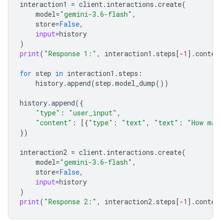
interaction1
=
client
.
interactions
.
create
(
model
=
"gemini-3.6-flash"
,
store
=
False
,
input
=
history
)
print
(
"Response 1:"
,
interaction1
.
steps
[
-
1
]
.
conten
for
step
in
interaction1
.
steps
:
history
.
append
(
step
.
model_dump
())
history
.
append
({
"type"
:
"user_input"
,
"content"
:
[{
"type"
:
"text"
,
"text"
:
"How man
})
interaction2
=
client
.
interactions
.
create
(
model
=
"gemini-3.6-flash"
,
store
=
False
,
input
=
history
)
print
(
"Response 2:"
,
interaction2
.
steps
[
-
1
]
.
conten