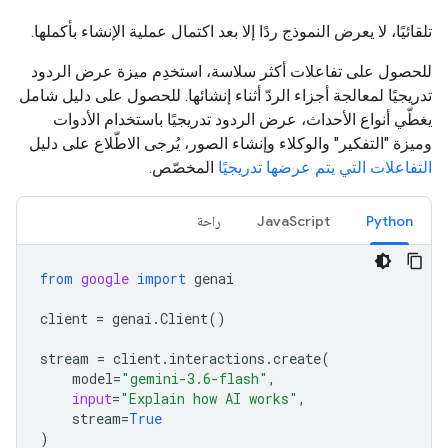
تلقائيًا، لا يعرض النموذج ردًا إلا بعد اكتمال عملية الإنشاء بأكملها.
للحصول على تفاعلات أكثر سلاسة، استخدِم ميزة عرض الردود
تدريجيًا لمعالجة أجزاء الردّ أثناء إنشائها. للحصول على دليل شامل
يغطّي أنواع الأحداث، عرض الردود تدريجيًا باستخدام الأدوات
وميزة "التفكير" والوكلاء وإنشاء الصور، يُرجى الاطّلاع على دليل
التفاعلات التي يتم عرضها تدريجيًا
المخصّص.
Python
JavaScript
راحة
from
google
import
genai
client
=
genai
.
Client
()
stream
=
client
.
interactions
.
create
(
model
=
"gemini-3.6-flash"
,
input
=
"Explain how AI works"
,
stream
=
True
)