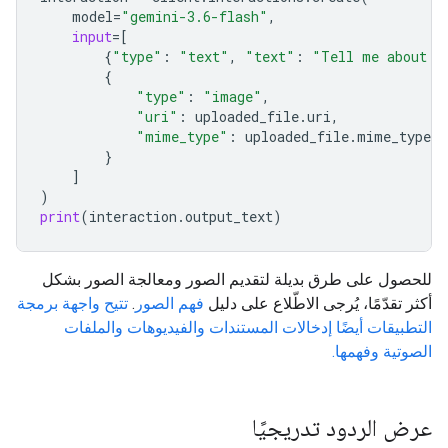
model
=
"gemini-3.6-flash"
,
input
=
[
{
"type"
:
"text"
,
"text"
:
"Tell me about t
{
"type"
:
"image"
,
"uri"
:
uploaded_file
.
uri
,
"mime_type"
:
uploaded_file
.
mime_type
}
]
)
print
(
interaction
.
output_text
)
للحصول على طرق بديلة لتقديم الصور ومعالجة الصور بشكل
أكثر تقدّمًا، يُرجى الاطّلاع على دليل
فهم الصور
.
تتيح واجهة برمجة
التطبيقات أيضًا إدخالات المستندات والفيديوهات والملفات
الصوتية وفهمها.
عرض الردود تدريجيًا