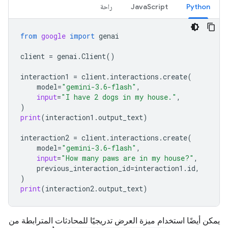
Python
JavaScript
راحة
from
google
import
genai
client
=
genai
.
Client
()
interaction1
=
client
.
interactions
.
create
(
model
=
"gemini-3.6-flash"
,
input
=
"I have 2 dogs in my house."
,
)
print
(
interaction1
.
output_text
)
interaction2
=
client
.
interactions
.
create
(
model
=
"gemini-3.6-flash"
,
input
=
"How many paws are in my house?"
,
previous_interaction_id
=
interaction1
.
id
,
)
print
(
interaction2
.
output_text
)
يمكن أيضًا استخدام ميزة العرض تدريجيًا للمحادثات المترابطة من