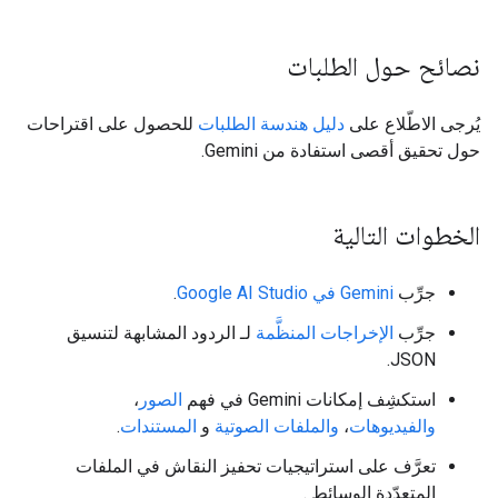
نصائح حول الطلبات
يُرجى الاطّلاع على
دليل هندسة الطلبات
للحصول على اقتراحات
حول تحقيق أقصى استفادة من Gemini.
الخطوات التالية
جرِّب
Gemini في Google AI Studio
.
جرِّب
الإخراجات المنظَّمة
لـ الردود المشابهة لتنسيق
JSON.
استكشِف إمكانات Gemini في فهم
الصور
،
والفيديوهات
،
والملفات الصوتية
و
المستندات
.
تعرَّف على استراتيجيات تحفيز النقاش في الملفات
المتعدّدة الوسائط
.