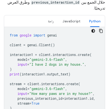
خلال الجمع بين
previous_interaction_id
وطُرق العرض
تدريجيًا.
Python
JavaScript
راحة
from
google
import
genai
client
=
genai
.
Client
()
interaction1
=
client
.
interactions
.
create
(
model
=
"gemini-3.6-flash"
,
input
=
"I have 2 dogs in my house."
,
)
print
(
interaction1
.
output_text
)
stream
=
client
.
interactions
.
create
(
model
=
"gemini-3.6-flash"
,
input
=
"How many paws are in my house?"
,
previous_interaction_id
=
interaction1
.
id
,
stream
=
True
)