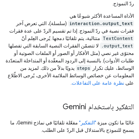
ردّ النموذج.
الأداة المساعدة الأكثر شيوعًا هي
interaction.output_text
(سلسلة)، التي تعرض آخر
فقرات نصية في ردّ النموذج. إذا تم تقسيم الردّ على عدة فقرات
TextContent
متتالية، يتم تلقائيًا دمجها. يُرجى العِلم أنّ
.output_text
لا تتضمّن الفقرات النصية السابقة التي تفصلها
محتوًى غير نصي (مثل الأفكار أو الصور أو الملفات الصوتية أو
طلبات الأدوات). بالنسبة إلى الردود المعقّدة أو المتداخلة المتعدّدة
الوسائط، عليك تكرار
steps
يدويًا بدلاً من ذلك. لمزيد من
المعلومات عن خصائص الوسائط الملائمة الأخرى، يُرجى الاطّلاع
على
نظرة عامة على التفاعلات
.
التفكير باستخدام Gemini
غالبًا ما تكون ميزة
"التفكير"
مفعّلة تلقائيًا في نماذج Gemini، ما
يسمح للنموذج بالاستدلال قبل الردّ على الطلب.