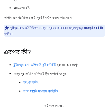
এক্সএলআরডি
আপনি আপনার নিজের লাইব্রেরি ইনস্টল করতে পারবেন না।
দ্রষ্টব্য:
কোড এক্সিকিউশনের মাধ্যমে গ্রাফ রেন্ডার করার জন্য শুধুমাত্র
matplotlib
সমর্থিত।
এরপর কী?
ইন্টারঅ্যাকশন এপিআই কুইকস্টার্টটি
ব্যবহার করে দেখুন।
অন্যান্য জেমিনি এপিআই টুল সম্পর্কে জানুন:
ফাংশন কলিং
গুগল সার্চের মাধ্যমে গ্রাউন্ডিং
এটি কাজে লেগেছে?