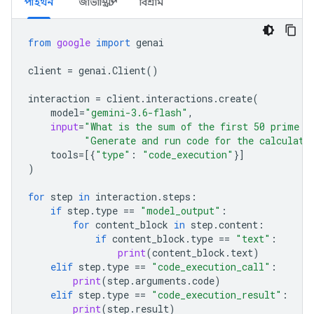
পাইথন
জাভাস্ক্রিপ্ট
বিশ্রাম
from
google
import
genai
client
=
genai
.
Client
()
interaction
=
client
.
interactions
.
create
(
model
=
"gemini-3.6-flash"
,
input
=
"What is the sum of the first 50 prime n
"Generate and run code for the calculati
tools
=
[{
"type"
:
"code_execution"
}]
)
for
step
in
interaction
.
steps
:
if
step
.
type
==
"model_output"
:
for
content_block
in
step
.
content
:
if
content_block
.
type
==
"text"
:
print
(
content_block
.
text
)
elif
step
.
type
==
"code_execution_call"
:
print
(
step
.
arguments
.
code
)
elif
step
.
type
==
"code_execution_result"
:
print
(
step
.
result
)