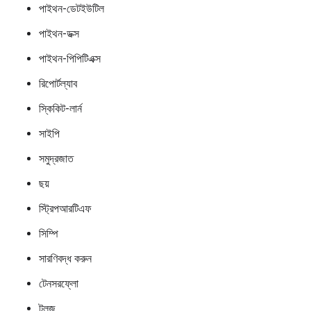
পাইথন-ডেটইউটিল
পাইথন-ডক্স
পাইথন-পিপিটিএক্স
রিপোর্টল্যাব
স্কিকিট-লার্ন
সাইপি
সমুদ্রজাত
ছয়
স্ট্রিপআরটিএফ
সিম্পি
সারণিবদ্ধ করুন
টেনসরফ্লো
টুলজ