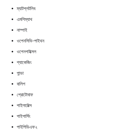
ম্যাটপ্লটলিব
এমপিম্যাথ
নাম্পাই
ওপেনসিভি-পাইথন
ওপেনপাইক্সল
প্যাকেজিং
পান্ডা
বালিশ
প্রোটোবাফ
পাইলাটেক্স
পাইপার্সিং
পাইপিডিএফ২