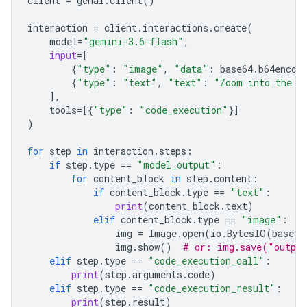
client
=
genai
.
Client
()
interaction
=
client
.
interactions
.
create
(
model
=
"gemini-3.6-flash"
,
input
=
[
{
"type"
:
"image"
,
"data"
:
base64
.
b64encod
{
"type"
:
"text"
,
"text"
:
"Zoom into the e
],
tools
=
[{
"type"
:
"code_execution"
}]
)
for
step
in
interaction
.
steps
:
if
step
.
type
==
"model_output"
:
for
content_block
in
step
.
content
:
if
content_block
.
type
==
"text"
:
print
(
content_block
.
text
)
elif
content_block
.
type
==
"image"
:
img
=
Image
.
open
(
io
.
BytesIO
(
base64
img
.
show
()
# or: img.save("outpu
elif
step
.
type
==
"code_execution_call"
:
print
(
step
.
arguments
.
code
)
elif
step
.
type
==
"code_execution_result"
:
print
(
step
.
result
)