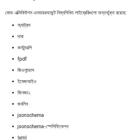
কোড এক্সিকিউশন এনভায়রনমেন্টে নিম্নলিখিত লাইব্রেরিগুলো অন্তর্ভুক্ত রয়েছে:
অ্যাট্রস
দাবা
কনট্যুরপি
fpdf
জিওপান্ডাস
ইমেজআইও
জিনজা২
জবলিব
jsonschema
jsonschema-স্পেসিফিকেশন
lxml