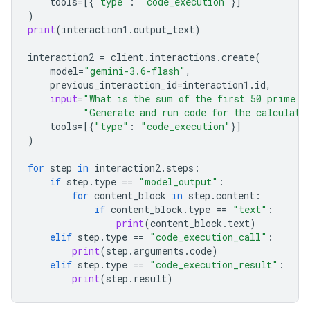
tools
=
[{
"type"
:
"code_execution"
}]
)
print
(
interaction1
.
output_text
)
interaction2
=
client
.
interactions
.
create
(
model
=
"gemini-3.6-flash"
,
previous_interaction_id
=
interaction1
.
id
,
input
=
"What is the sum of the first 50 prime n
"Generate and run code for the calculati
tools
=
[{
"type"
:
"code_execution"
}]
)
for
step
in
interaction2
.
steps
:
if
step
.
type
==
"model_output"
:
for
content_block
in
step
.
content
:
if
content_block
.
type
==
"text"
:
print
(
content_block
.
text
)
elif
step
.
type
==
"code_execution_call"
:
print
(
step
.
arguments
.
code
)
elif
step
.
type
==
"code_execution_result"
:
print
(
step
.
result
)