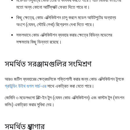
মডেলটি শুধুমাত্র কোড তৈরি ও কার্যকর করতে পারে। এটি মিডিয়া ফাইলের
মতো অন্য কোনো আর্টিফ্যাক্ট ফেরত দিতে পারে না।
কিছু ক্ষেত্রে, কোড এক্সিকিউশন চালু করলে মডেল আউটপুটের অন্যান্য
অংশে (যেমন, স্টোরি লেখা) রিগ্রেশন দেখা দিতে পারে।
সফলভাবে কোড এক্সিকিউশন ব্যবহার করার ক্ষেত্রে বিভিন্ন মডেলের
সক্ষমতায় কিছু ভিন্নতা রয়েছে।
সমর্থিত সরঞ্জামগুলির সংমিশ্রণ
আরও জটিল ব্যবহারের ক্ষেত্রগুলিকে শক্তিশালী করার জন্য কোড এক্সিকিউশন টুলকে
গ্রাউন্ডিং উইথ গুগল সার্চ-এর
সাথে একত্রিত করা যেতে পারে।
জেমিনি ৩ মডেলগুলো বিল্ট-ইন টুল (যেমন কোড এক্সিকিউশন) এবং কাস্টম টুল (ফাংশন
কলিং) একত্রিত করার সুবিধা দেয়।
সমর্থিত গ্রন্থাগার