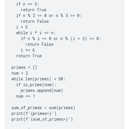
  if n <= 3:

    return True

  if n % 2 == 0 or n % 3 == 0:

    return False

  i = 5

  while i * i <= n:

    if n % i == 0 or n % (i + 2) == 0:

      return False

    i += 6

  return True

primes = []

num = 2

while len(primes) < 50:

  if is_prime(num):

    primes.append(num)

  num += 1

sum_of_primes = sum(primes)

print(f'{primes=}')

print(f'{sum_of_primes=}')
