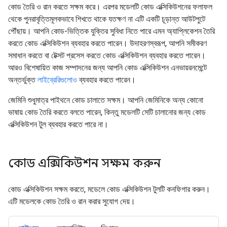
কোড তৈরি ও রান করতে সক্ষম করে। এরপর মডেলটি কোড এক্সিকিউশনের ফলাফল
থেকে পুনরাবৃত্তিমূলকভাবে শিখতে থাকে যতক্ষণ না এটি একটি চূড়ান্ত আউটপুটে
পৌঁছায়। আপনি কোড-ভিত্তিক যুক্তির সুবিধা নিতে পারে এমন অ্যাপ্লিকেশন তৈরি
করতে কোড এক্সিকিউশন ব্যবহার করতে পারেন। উদাহরণস্বরূপ, আপনি সমীকরণ
সমাধান করতে বা টেক্সট প্রসেস করতে কোড এক্সিকিউশন ব্যবহার করতে পারেন।
আরও বিশেষায়িত কাজ সম্পাদনের জন্য আপনি কোড এক্সিকিউশন এনভায়রনমেন্টে
অন্তর্ভুক্ত
লাইব্রেরিগুলোও
ব্যবহার করতে পারেন।
জেমিনি শুধুমাত্র পাইথনে কোড চালাতে সক্ষম। আপনি জেমিনিকে অন্য কোনো
ভাষায় কোড তৈরি করতে বলতে পারেন, কিন্তু মডেলটি সেটি চালানোর জন্য কোড
এক্সিকিউশন টুল ব্যবহার করতে পারে না।
কোড এক্সিকিউশন সক্ষম করুন
কোড এক্সিকিউশন সক্ষম করতে, মডেলে কোড এক্সিকিউশন টুলটি কনফিগার করুন।
এটি মডেলকে কোড তৈরি ও রান করার সুযোগ দেয়।