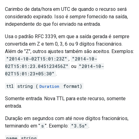
Carimbo de data/hora em UTC de quando o recurso será
considerado expirado. Isso é
sempre
fornecido na saída,
independente do que foi enviado na entrada.
Usa o padrão RFC 3339, em que a saída gerada é sempre
convertida em Z e tem 0, 3, 6 ou 9 dígitos fracionários.
Além de "Z", outros ajustes também são aceitos. Exemplos:
"2014-10-02T15:01:23Z"
,
"2014-10-
02T15:01:23.045123456Z"
ou
"2014-10-
02T15:01:23+05:30"
.
ttl
string (
format)
Duration
Somente entrada. Nova TTL para este recurso, somente
entrada.
Duração em segundos com até nove dígitos fracionários,
terminando em "
s
". Exemplo:
"3.5s"
.
name
string