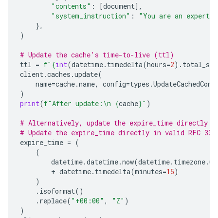
"contents"
:
[
document
],
"system_instruction"
:
"You are an expert a
},
)
# Update the cache's time-to-live (ttl)
ttl
=
f
"
{
int
(
datetime
.
timedelta
(
hours
=
2
)
.
total_sec
client
.
caches
.
update
(
name
=
cache
.
name
,
config
=
types
.
UpdateCachedCont
)
print
(
f
"After update:
\n
{
cache
}
"
)
# Alternatively, update the expire_time directly
# Update the expire_time directly in valid RFC 333
expire_time
=
(
(
datetime
.
datetime
.
now
(
datetime
.
timezone
.
ut
+
datetime
.
timedelta
(
minutes
=
15
)
)
.
isoformat
()
.
replace
(
"+00:00"
,
"Z"
)
)