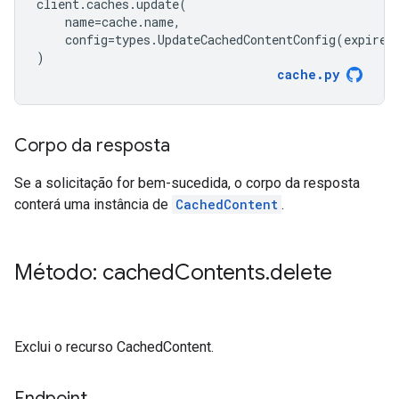
client
.
caches
.
update
(
name
=
cache
.
name
,
config
=
types
.
UpdateCachedContentConfig
(
expire_
)
cache
.
py
Corpo da resposta
Se a solicitação for bem-sucedida, o corpo da resposta
conterá uma instância de
CachedContent
.
Método: cached
Contents
.
delete
Exclui o recurso CachedContent.
Endpoint