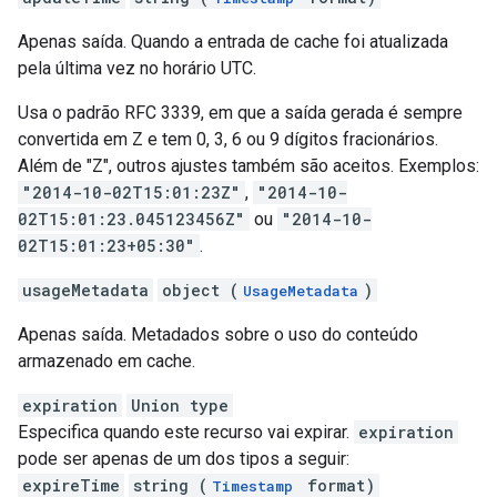
Apenas saída. Quando a entrada de cache foi atualizada
pela última vez no horário UTC.
Usa o padrão RFC 3339, em que a saída gerada é sempre
convertida em Z e tem 0, 3, 6 ou 9 dígitos fracionários.
Além de "Z", outros ajustes também são aceitos. Exemplos:
"2014-10-02T15:01:23Z"
,
"2014-10-
02T15:01:23.045123456Z"
ou
"2014-10-
02T15:01:23+05:30"
.
usageMetadata
object (
)
UsageMetadata
Apenas saída. Metadados sobre o uso do conteúdo
armazenado em cache.
expiration
Union type
Especifica quando este recurso vai expirar.
expiration
pode ser apenas de um dos tipos a seguir:
expireTime
string (
format)
Timestamp