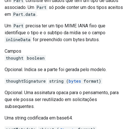
Um
Part
consiste em dados que têm um tipo de dados
associado. Um
Part
só pode conter um dos tipos aceitos
em
Part.data
.
Um
Part
precisa ter um tipo MIME IANA fixo que
identifique o tipo e o subtipo da mídia se o campo
inlineData
for preenchido com bytes brutos.
Campos
thought
boolean
Opcional. Indica se a parte foi gerada pelo modelo.
thoughtSignature
string (
bytes
format)
Opcional. Uma assinatura opaca para o pensamento, para
que ele possa ser reutilizado em solicitações
subsequentes.
Uma string codificada em base64.