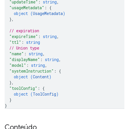
"updateTime"
: 
string
,
"usageMetadata"
: 
{
object (
UsageMetadata
)
}
,
// expiration
"expireTime"
: 
string
,
"ttl"
: 
string
// Union type
"name"
: 
string
,
"displayName"
: 
string
,
"model"
: 
string
,
"systemInstruction"
: 
{
object (
Content
)
}
,
"toolConfig"
: 
{
object (
ToolConfig
)
}
}
Conteúdo