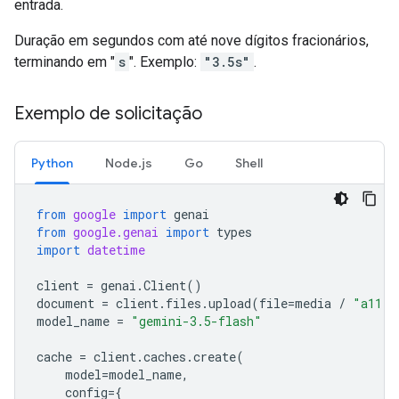
entrada.
Duração em segundos com até nove dígitos fracionários,
terminando em "
s
". Exemplo:
"3.5s"
.
Exemplo de solicitação
Python
Node.js
Go
Shell
from
google
import
genai
from
google.genai
import
types
import
datetime
client
=
genai
.
Client
()
document
=
client
.
files
.
upload
(
file
=
media
/
"a11.t
model_name
=
"gemini-3.5-flash"
cache
=
client
.
caches
.
create
(
model
=
model_name
,
config
=
{