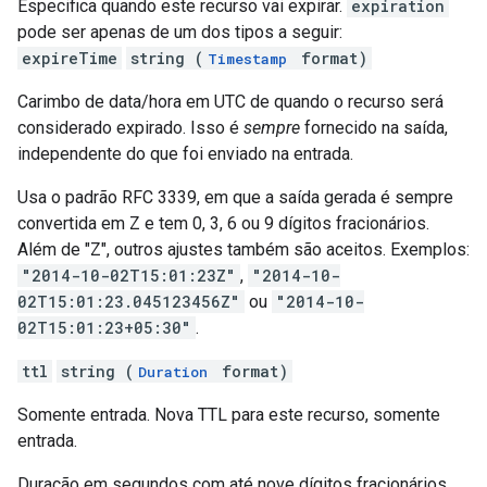
Especifica quando este recurso vai expirar.
expiration
pode ser apenas de um dos tipos a seguir:
expireTime
string (
format)
Timestamp
Carimbo de data/hora em UTC de quando o recurso será
considerado expirado. Isso é
sempre
fornecido na saída,
independente do que foi enviado na entrada.
Usa o padrão RFC 3339, em que a saída gerada é sempre
convertida em Z e tem 0, 3, 6 ou 9 dígitos fracionários.
Além de "Z", outros ajustes também são aceitos. Exemplos:
"2014-10-02T15:01:23Z"
,
"2014-10-
02T15:01:23.045123456Z"
ou
"2014-10-
02T15:01:23+05:30"
.
ttl
string (
format)
Duration
Somente entrada. Nova TTL para este recurso, somente
entrada.
Duração em segundos com até nove dígitos fracionários,