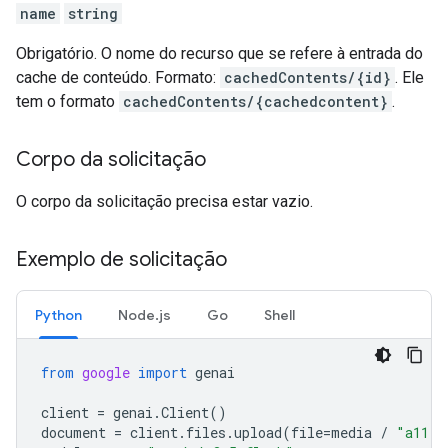
name
string
Obrigatório. O nome do recurso que se refere à entrada do
cache de conteúdo. Formato:
cachedContents/{id}
. Ele
tem o formato
cachedContents/{cachedcontent}
.
Corpo da solicitação
O corpo da solicitação precisa estar vazio.
Exemplo de solicitação
Python
Node.js
Go
Shell
from
google
import
genai
client
=
genai
.
Client
()
document
=
client
.
files
.
upload
(
file
=
media
/
"a11.t