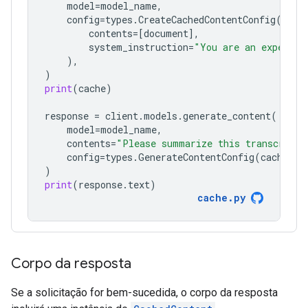
model
=
model_name
,
config
=
types
.
CreateCachedContentConfig
(
contents
=
[
document
],
system_instruction
=
"You are an expert a
),
)
print
(
cache
)
response
=
client
.
models
.
generate_content
(
model
=
model_name
,
contents
=
"Please summarize this transcript"
config
=
types
.
GenerateContentConfig
(
cached_c
)
print
(
response
.
text
)
cache
.
py
Corpo da resposta
Se a solicitação for bem-sucedida, o corpo da resposta