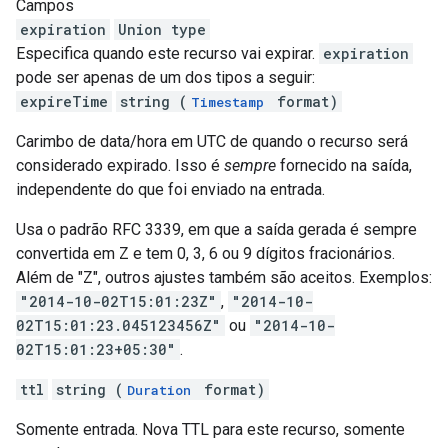
Campos
expiration
Union type
Especifica quando este recurso vai expirar.
expiration
pode ser apenas de um dos tipos a seguir:
expireTime
string (
format)
Timestamp
Carimbo de data/hora em UTC de quando o recurso será
considerado expirado. Isso é
sempre
fornecido na saída,
independente do que foi enviado na entrada.
Usa o padrão RFC 3339, em que a saída gerada é sempre
convertida em Z e tem 0, 3, 6 ou 9 dígitos fracionários.
Além de "Z", outros ajustes também são aceitos. Exemplos:
"2014-10-02T15:01:23Z"
,
"2014-10-
02T15:01:23.045123456Z"
ou
"2014-10-
02T15:01:23+05:30"
.
ttl
string (
format)
Duration
Somente entrada. Nova TTL para este recurso, somente