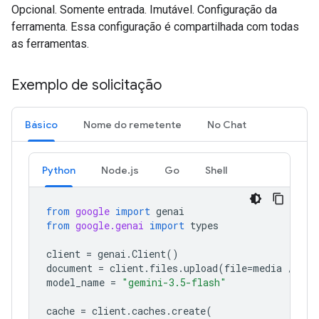
Opcional. Somente entrada. Imutável. Configuração da
ferramenta. Essa configuração é compartilhada com todas
as ferramentas.
Exemplo de solicitação
Básico
Nome do remetente
No Chat
Python
Node.js
Go
Shell
from
google
import
genai
from
google.genai
import
types
client
=
genai
.
Client
()
document
=
client
.
files
.
upload
(
file
=
media
/
"a1
model_name
=
"gemini-3.5-flash"
cache
=
client
.
caches
.
create
(