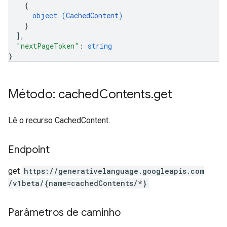
{
object (
CachedContent
)
}
]
,
"nextPageToken"
: 
string
}
Método: cached
Contents
.
get
Lê o recurso CachedContent.
Endpoint
get
https:
/
/generativelanguage.googleapis.com
/v1beta
/{name=cachedContents
/*}
Parâmetros de caminho