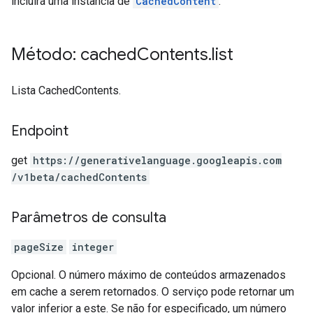
incluirá uma instância de
CachedContent
.
Método: cached
Contents
.
list
Lista CachedContents.
Endpoint
get
https:
/
/generativelanguage.googleapis.com
/v1beta
/cachedContents
Parâmetros de consulta
pageSize
integer
Opcional. O número máximo de conteúdos armazenados
em cache a serem retornados. O serviço pode retornar um
valor inferior a este. Se não for especificado, um número