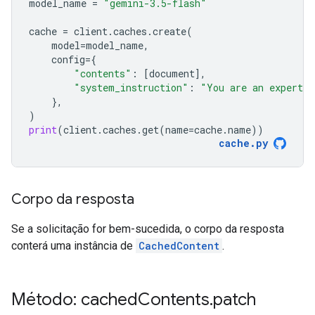
model_name
=
"gemini-3.5-flash"
cache
=
client
.
caches
.
create
(
model
=
model_name
,
config
=
{
"contents"
:
[
document
],
"system_instruction"
:
"You are an expert a
},
)
print
(
client
.
caches
.
get
(
name
=
cache
.
name
))
cache
.
py
Corpo da resposta
Se a solicitação for bem-sucedida, o corpo da resposta
conterá uma instância de
CachedContent
.
Método: cached
Contents
.
patch