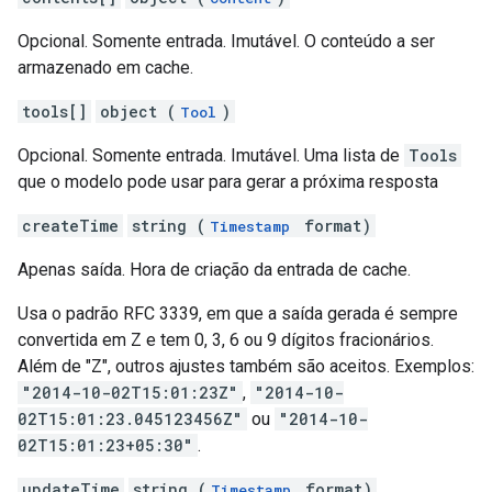
Opcional. Somente entrada. Imutável. O conteúdo a ser
armazenado em cache.
tools[]
object (
)
Tool
Opcional. Somente entrada. Imutável. Uma lista de
Tools
que o modelo pode usar para gerar a próxima resposta
createTime
string (
format)
Timestamp
Apenas saída. Hora de criação da entrada de cache.
Usa o padrão RFC 3339, em que a saída gerada é sempre
convertida em Z e tem 0, 3, 6 ou 9 dígitos fracionários.
Além de "Z", outros ajustes também são aceitos. Exemplos:
"2014-10-02T15:01:23Z"
,
"2014-10-
02T15:01:23.045123456Z"
ou
"2014-10-
02T15:01:23+05:30"
.
updateTime
string (
format)
Timestamp