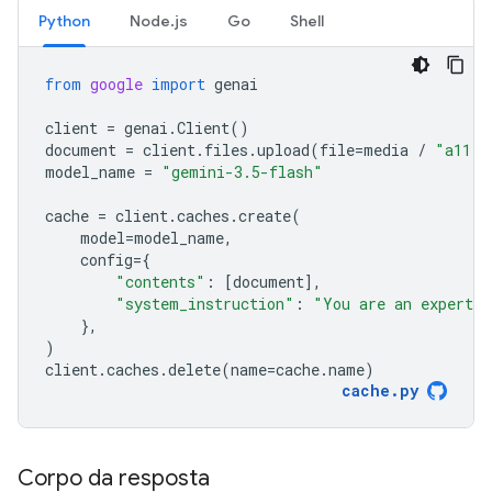
Python
Node.js
Go
Shell
from
google
import
genai
client
=
genai
.
Client
()
document
=
client
.
files
.
upload
(
file
=
media
/
"a11.t
model_name
=
"gemini-3.5-flash"
cache
=
client
.
caches
.
create
(
model
=
model_name
,
config
=
{
"contents"
:
[
document
],
"system_instruction"
:
"You are an expert a
},
)
client
.
caches
.
delete
(
name
=
cache
.
name
)
cache
.
py
Corpo da resposta