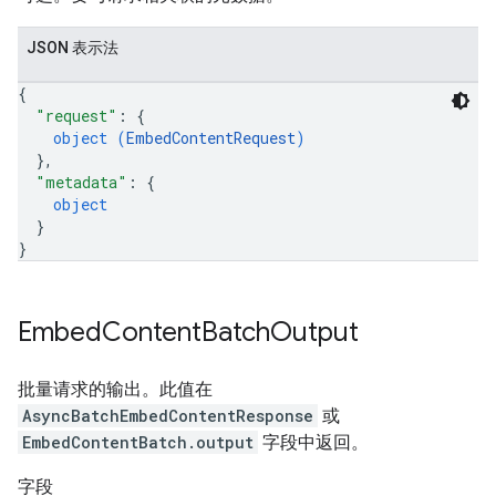
JSON 表示法
{
"request"
: 
{
object (
EmbedContentRequest
)
}
,
"metadata"
: 
{
object
}
}
Embed
Content
Batch
Output
批量请求的输出。此值在
AsyncBatchEmbedContentResponse
或
EmbedContentBatch.output
字段中返回。
字段