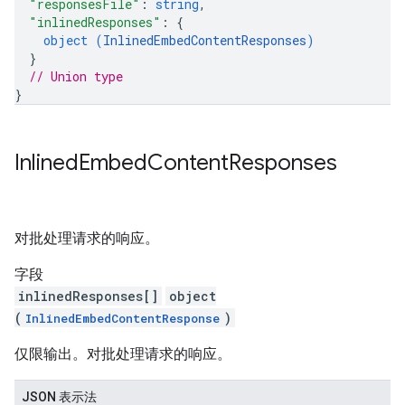
"responsesFile"
: 
string
,
"inlinedResponses"
: 
{
object (
InlinedEmbedContentResponses
)
}
// Union type
}
Inlined
Embed
Content
Responses
对批处理请求的响应。
字段
inlinedResponses[]
object
(
)
InlinedEmbedContentResponse
仅限输出。对批处理请求的响应。
JSON 表示法