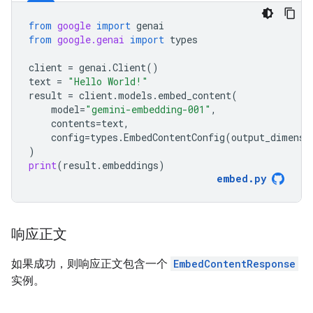
from
google
import
genai
from
google.genai
import
types
client
=
genai
.
Client
()
text
=
"Hello World!"
result
=
client
.
models
.
embed_content
(
model
=
"gemini-embedding-001"
,
contents
=
text
,
config
=
types
.
EmbedContentConfig
(
output_dimensi
)
print
(
result
.
embeddings
)
embed
.
py
响应正文
如果成功，则响应正文包含一个
EmbedContentResponse
实例。