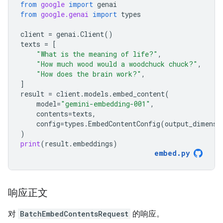
from
google
import
genai
from
google.genai
import
types
client
=
genai
.
Client
()
texts
=
[
"What is the meaning of life?"
,
"How much wood would a woodchuck chuck?"
,
"How does the brain work?"
,
]
result
=
client
.
models
.
embed_content
(
model
=
"gemini-embedding-001"
,
contents
=
texts
,
config
=
types
.
EmbedContentConfig
(
output_dimensi
)
print
(
result
.
embeddings
)
embed
.
py
响应正文
对
BatchEmbedContentsRequest
的响应。