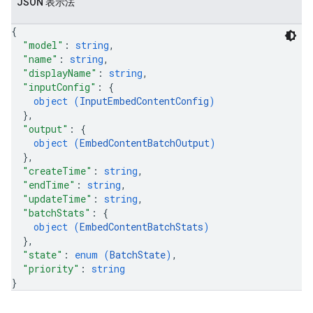
JSON 表示法
{
"model"
: 
string
,
"name"
: 
string
,
"displayName"
: 
string
,
"inputConfig"
: 
{
object (
InputEmbedContentConfig
)
}
,
"output"
: 
{
object (
EmbedContentBatchOutput
)
}
,
"createTime"
: 
string
,
"endTime"
: 
string
,
"updateTime"
: 
string
,
"batchStats"
: 
{
object (
EmbedContentBatchStats
)
}
,
"state"
: 
enum (
BatchState
)
,
"priority"
: 
string
}