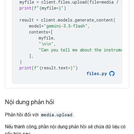
myfile
=
client
.
files
.
upload
(
file
=
media
/
"Caju
print
(
f
"
{
myfile
=}
"
)
result
=
client
.
models
.
generate_content
(
model
=
"gemini-3.5-flash"
,
contents
=
[
myfile
,
"
\n\n
"
,
"Can you tell me about the instruments 
],
)
print
(
f
"
{
result
.
text
=}
"
)
files
.
py
Nội dung phản hồi
Phản hồi đối với
media.upload
.
Nếu thành công, phần nội dung phản hồi sẽ chứa dữ liệu có
cấu trúc sau: