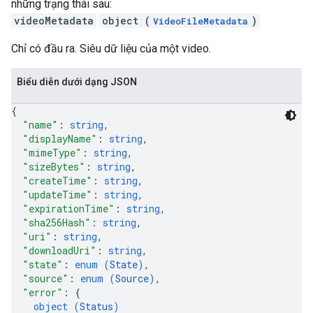
những trạng thái sau:
videoMetadata
object (
)
VideoFileMetadata
Chỉ có đầu ra. Siêu dữ liệu của một video.
Biểu diễn dưới dạng JSON
{
"name"
: 
string
,
"displayName"
: 
string
,
"mimeType"
: 
string
,
"sizeBytes"
: 
string
,
"createTime"
: 
string
,
"updateTime"
: 
string
,
"expirationTime"
: 
string
,
"sha256Hash"
: 
string
,
"uri"
: 
string
,
"downloadUri"
: 
string
,
"state"
: 
enum (
State
)
,
"source"
: 
enum (
Source
)
,
"error"
: 
{
object (
Status
)