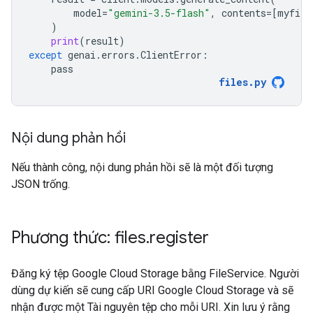
model
=
"gemini-3.5-flash"
,
contents
=
[
myfile
)
print
(
result
)
except
genai
.
errors
.
ClientError
:
pass
files
.
py
Nội dung phản hồi
Nếu thành công, nội dung phản hồi sẽ là một đối tượng
JSON trống.
Phương thức: files
.
register
Đăng ký tệp Google Cloud Storage bằng FileService. Người
dùng dự kiến sẽ cung cấp URI Google Cloud Storage và sẽ
nhận được một Tài nguyên tệp cho mỗi URI. Xin lưu ý rằng