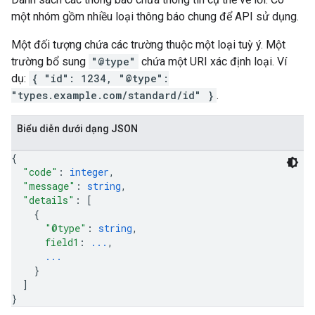
một nhóm gồm nhiều loại thông báo chung để API sử dụng.
Một đối tượng chứa các trường thuộc một loại tuỳ ý. Một
trường bổ sung
"@type"
chứa một URI xác định loại. Ví
dụ:
{ "id": 1234, "@type":
"types.example.com/standard/id" }
.
Biểu diễn dưới dạng JSON
{
"code"
: 
integer
,
"message"
: 
string
,
"details"
: 
[
{
"@type"
: 
string
,
field1
: 
...
,
...
}
]
}