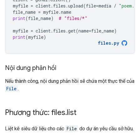
myfile
=
client
.
files
.
upload
(
file
=
media
/
"poem.tx
file_name
=
myfile
.
name
print
(
file_name
)
# "files/*"
myfile
=
client
.
files
.
get
(
name
=
file_name
)
print
(
myfile
)
files
.
py
Nội dung phản hồi
Nếu thành công, nội dung phản hồi sẽ chứa một thực thể của
File
.
Phương thức: files
.
list
Liệt kê siêu dữ liệu cho các
File
do dự án yêu cầu sở hữu.