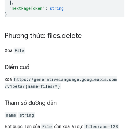
]
,
"nextPageToken"
: 
string
}
Phương thức: files
.
delete
Xoá
File
.
Điểm cuối
xoá
https:
/
/generativelanguage.googleapis.com
/v1beta
/{name=files
/*}
Tham số đường dẫn
name
string
Bắt buộc. Tên của
File
cần xoá. Ví dụ:
files/abc-123