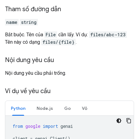
Tham số đường dẫn
name
string
Bắt buộc. Tên của
File
cần lấy. Ví dụ:
files/abc-123
Tên này có dạng
files/{file}
.
Nội dung yêu cầu
Nội dung yêu cầu phải trống.
Ví dụ về yêu cầu
Python
Node.js
Go
Vỏ
from
google
import
genai
client
=
genai
.
Client
()