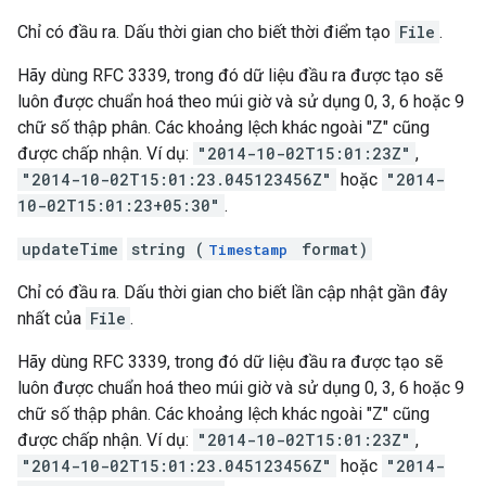
Chỉ có đầu ra. Dấu thời gian cho biết thời điểm tạo
File
.
Hãy dùng RFC 3339, trong đó dữ liệu đầu ra được tạo sẽ
luôn được chuẩn hoá theo múi giờ và sử dụng 0, 3, 6 hoặc 9
chữ số thập phân. Các khoảng lệch khác ngoài "Z" cũng
được chấp nhận. Ví dụ:
"2014-10-02T15:01:23Z"
,
"2014-10-02T15:01:23.045123456Z"
hoặc
"2014-
10-02T15:01:23+05:30"
.
updateTime
string (
format)
Timestamp
Chỉ có đầu ra. Dấu thời gian cho biết lần cập nhật gần đây
nhất của
File
.
Hãy dùng RFC 3339, trong đó dữ liệu đầu ra được tạo sẽ
luôn được chuẩn hoá theo múi giờ và sử dụng 0, 3, 6 hoặc 9
chữ số thập phân. Các khoảng lệch khác ngoài "Z" cũng
được chấp nhận. Ví dụ:
"2014-10-02T15:01:23Z"
,
"2014-10-02T15:01:23.045123456Z"
hoặc
"2014-