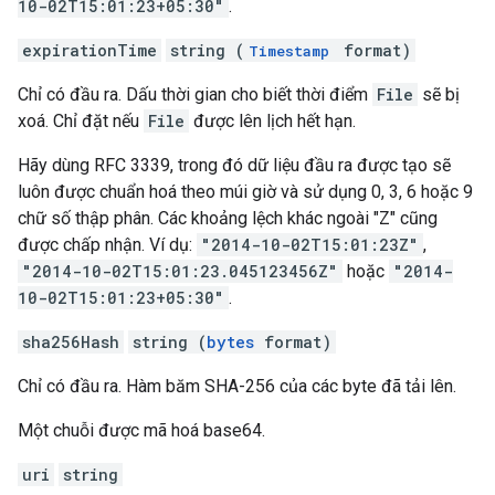
10-02T15:01:23+05:30"
.
expirationTime
string (
format)
Timestamp
Chỉ có đầu ra. Dấu thời gian cho biết thời điểm
File
sẽ bị
xoá. Chỉ đặt nếu
File
được lên lịch hết hạn.
Hãy dùng RFC 3339, trong đó dữ liệu đầu ra được tạo sẽ
luôn được chuẩn hoá theo múi giờ và sử dụng 0, 3, 6 hoặc 9
chữ số thập phân. Các khoảng lệch khác ngoài "Z" cũng
được chấp nhận. Ví dụ:
"2014-10-02T15:01:23Z"
,
"2014-10-02T15:01:23.045123456Z"
hoặc
"2014-
10-02T15:01:23+05:30"
.
sha256Hash
string (
bytes
format)
Chỉ có đầu ra. Hàm băm SHA-256 của các byte đã tải lên.
Một chuỗi được mã hoá base64.
uri
string