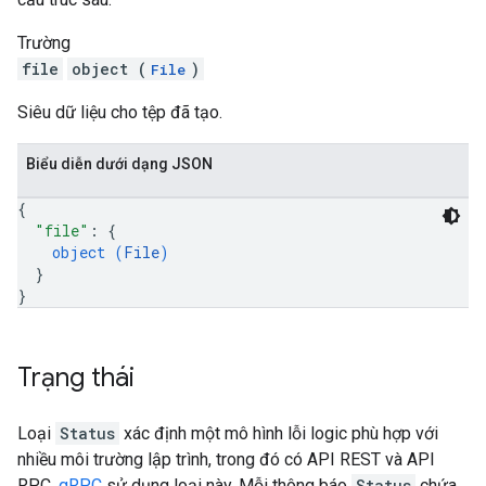
Trường
file
object (
)
File
Siêu dữ liệu cho tệp đã tạo.
Biểu diễn dưới dạng JSON
{
"file"
: 
{
object (
File
)
}
}
Trạng thái
Loại
Status
xác định một mô hình lỗi logic phù hợp với
nhiều môi trường lập trình, trong đó có API REST và API
RPC.
gRPC
sử dụng loại này. Mỗi thông báo
Status
chứa