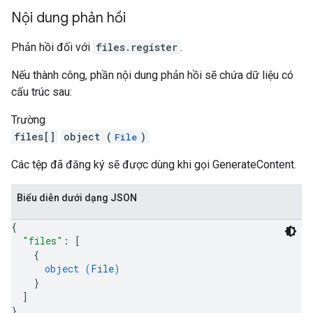
Nội dung phản hồi
Phản hồi đối với
files.register
.
Nếu thành công, phần nội dung phản hồi sẽ chứa dữ liệu có
cấu trúc sau:
Trường
files[]
object (
)
File
Các tệp đã đăng ký sẽ được dùng khi gọi GenerateContent.
Biểu diễn dưới dạng JSON
{
"files"
: 
[
{
object (
File
)
}
]
}