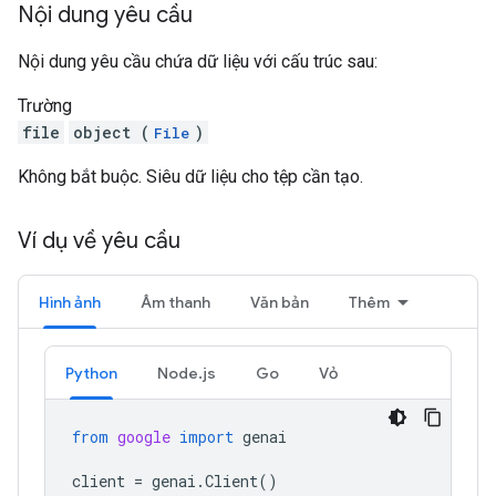
Nội dung yêu cầu
Nội dung yêu cầu chứa dữ liệu với cấu trúc sau:
Trường
file
object (
)
File
Không bắt buộc. Siêu dữ liệu cho tệp cần tạo.
Ví dụ về yêu cầu
Hình ảnh
Âm thanh
Văn bản
Thêm
Python
Node.js
Go
Vỏ
from
google
import
genai
client
=
genai
.
Client
()