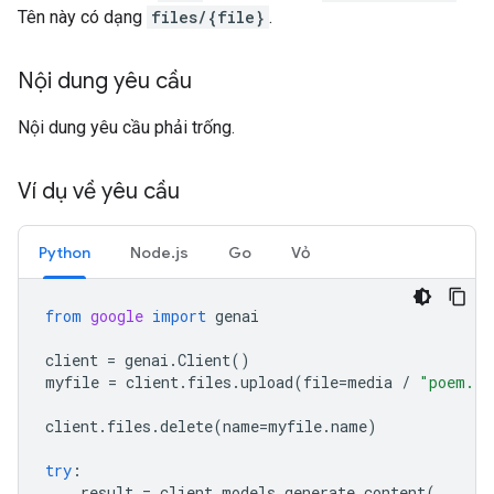
Tên này có dạng
files/{file}
.
Nội dung yêu cầu
Nội dung yêu cầu phải trống.
Ví dụ về yêu cầu
Python
Node.js
Go
Vỏ
from
google
import
genai
client
=
genai
.
Client
()
myfile
=
client
.
files
.
upload
(
file
=
media
/
"poem.tx
client
.
files
.
delete
(
name
=
myfile
.
name
)
try
:
result
=
client
.
models
.
generate_content
(