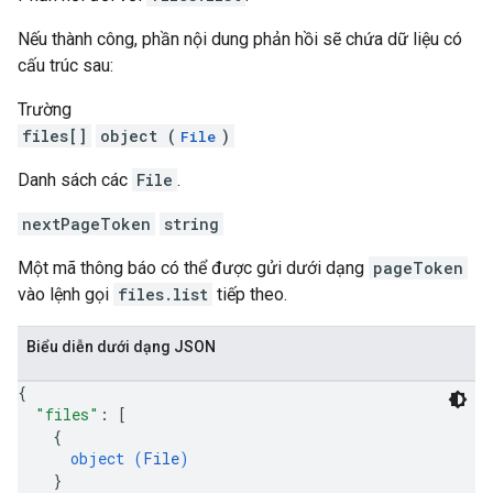
Nếu thành công, phần nội dung phản hồi sẽ chứa dữ liệu có
cấu trúc sau:
Trường
files[]
object (
)
File
Danh sách các
File
.
nextPageToken
string
Một mã thông báo có thể được gửi dưới dạng
pageToken
vào lệnh gọi
files.list
tiếp theo.
Biểu diễn dưới dạng JSON
{
"files"
: 
[
{
object (
File
)
}