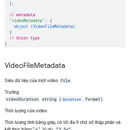
}
,
// metadata
"videoMetadata"
: 
{
object (
VideoFileMetadata
)
}
// Union type
}
Video
File
Metadata
Siêu dữ liệu của một video
File
.
Trường
videoDuration
string (
format)
Duration
Thời lượng của video.
Thời lượng tính bằng giây, có tối đa 9 chữ số thập phân và
kết thúc bằng "
s
". Ví dụ:
"3.5s"
.