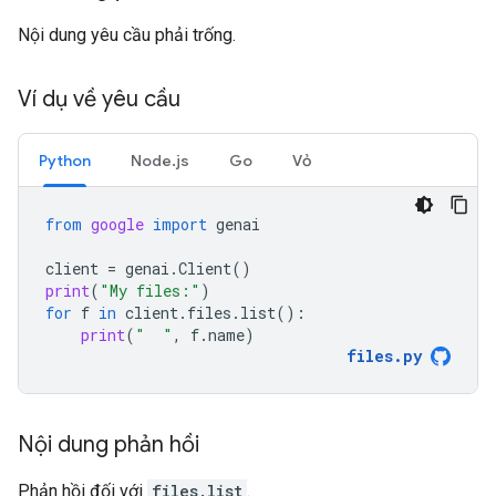
Nội dung yêu cầu phải trống.
Ví dụ về yêu cầu
Python
Node.js
Go
Vỏ
from
google
import
genai
client
=
genai
.
Client
()
print
(
"My files:"
)
for
f
in
client
.
files
.
list
():
print
(
"  "
,
f
.
name
)
files
.
py
Nội dung phản hồi
Phản hồi đối với
files.list
.