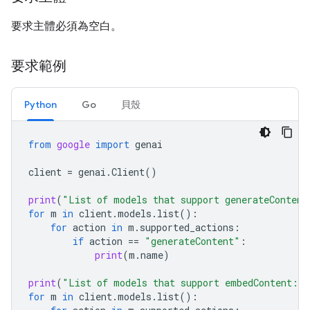
要求主體必須為空白。
要求範例
Python
Go
貝殼
from
google
import
genai
client
=
genai
.
Client
()
print
(
"List of models that support generateContent
for
m
in
client
.
models
.
list
():
for
action
in
m
.
supported_actions
:
if
action
==
"generateContent"
:
print
(
m
.
name
)
print
(
"List of models that support embedContent:
\n
for
m
in
client
.
models
.
list
():