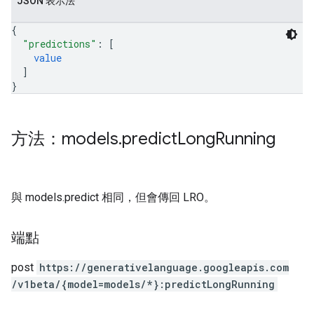
JSON 表示法
{
"predictions"
: 
[
value
]
}
方法：models
.
predict
Long
Running
與 models.predict 相同，但會傳回 LRO。
端點
post
https:
/
/generativelanguage.googleapis.com
/v1beta
/{model=models
/*}:predictLongRunning