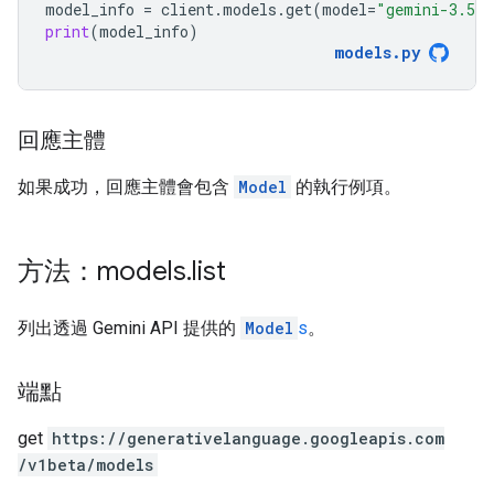
model_info
=
client
.
models
.
get
(
model
=
"gemini-3.5-f
print
(
model_info
)
models
.
py
回應主體
如果成功，回應主體會包含
Model
的執行例項。
方法：models
.
list
列出透過 Gemini API 提供的
Model
s
。
端點
get
https:
/
/generativelanguage.googleapis.com
/v1beta
/models