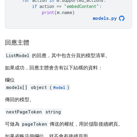
for
action
in
m
.
supported_actions
:
if
action
==
"embedContent"
:
print
(
m
.
name
)
models
.
py
回應主體
ListModel
的回應，其中包含分頁的模型清單。
如果成功，回應主體會含有以下結構的資料：
欄位
models[]
object (
)
Model
傳回的模型。
nextPageToken
string
可做為
pageToken
傳送的權杖，用於擷取後續網頁。
如果省略這個欄位，就不會有後續頁面。