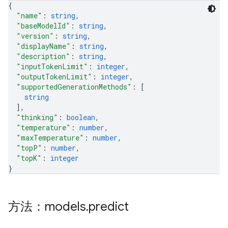
{
"name"
: 
string
,
"baseModelId"
: 
string
,
"version"
: 
string
,
"displayName"
: 
string
,
"description"
: 
string
,
"inputTokenLimit"
: 
integer
,
"outputTokenLimit"
: 
integer
,
"supportedGenerationMethods"
: 
[
string
]
,
"thinking"
: 
boolean
,
"temperature"
: 
number
,
"maxTemperature"
: 
number
,
"topP"
: 
number
,
"topK"
: 
integer
}
方法：models
.
predict