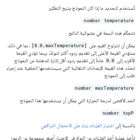
تُستخدَم لتحديد ما إذا كان النموذج يتيح التفكير.
number
temperature
تتحكّم هذه السمة في عشوائية الناتج.
يمكن أن تتراوح القيم على
[0.0,maxTemperature]
، بما في ذلك.
ستؤدي القيمة الأعلى إلى تقديم ردود أكثر تنوعًا، بينما تؤدي القيمة
الأقرب إلى
0.0
عادةً إلى تقديم ردود أقل إثارة للدهشة من النموذج.
تحدّد هذه القيمة الإعدادات التلقائية التي سيستخدمها الخلفية عند إجراء
طلب إلى النموذج.
number
maxTemperature
الحد الأقصى لدرجة الحرارة التي يمكن أن يستخدمها هذا النموذج
number
topP
بالنسبة إلى
اختيار العيّنات بناءً على الاحتمال التراكمي
تأخذ عملية أخذ العيّنات من النواة في الاعتبار أصغر مجموعة من الرموز