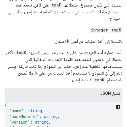
المميزة التي يكون مجموع احتمالاتها
topP
على الأقل. تحدّد هذه
القيمة الإعدادات التلقائية التي سيستخدمها الخلفية عند إجراء طلب إلى
النموذج.
integer
topK
بالنسبة إلى أخذ العيّنات من أعلى k احتمال.
تأخذ عملية أخذ العيّنات من أعلى k مجموعة الرموز المميّزة
topK
الأكثر
احتمالاً في الاعتبار. تحدّد هذه القيمة الإعدادات التلقائية التي
سيستخدمها الخلفية عند إجراء طلب إلى النموذج. إذا كانت فارغة، يشير
ذلك إلى أنّ النموذج لا يستخدم أخذ العينات من أعلى k، ولا يُسمح
باستخدام
topK
كمعلَمة إنشاء.
تمثيل JSON
{
"name"
: 
string
,
"baseModelId"
: 
string
,
"version"
: 
string
,