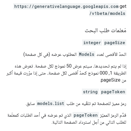
https:
/
/generativelanguage.googleapis.com
get
/v1beta
/models
مَعلمات طلب البحث
integer
pageSize
الحدّ الأقصى لعدد
Models
المطلوب عرضه (في كل صفحة)
إذا لم يتم تحديدها، سيتم عرض 50 نموذج لكل صفحة. تعرض هذه
الطريقة 1, 000 نموذج كحدّ أقصى لكل صفحة، حتى إذا مرّرت قيمة أكبر
من pageSize.
string
pageToken
رمز مميز للصفحة تم تلقّيه من طلب
models.list
سابق.
قدِّم الرمز المميّز
pageToken
الذي تم عرضه في أحد الطلبات كمعلَمة
للطلب التالي من أجل استرداد الصفحة التالية.