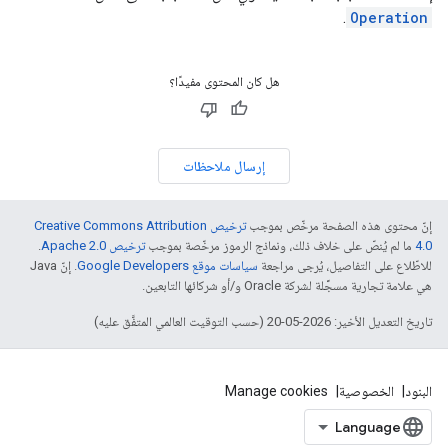
.
Operation
هل كان المحتوى مفيدًا؟
إرسال ملاحظات
إنّ محتوى هذه الصفحة مرخّص بموجب
ترخيص Creative Commons Attribution
4.0‏
ما لم يُنصّ على خلاف ذلك، ونماذج الرموز مرخّصة بموجب
ترخيص Apache 2.0‏
.
للاطّلاع على التفاصيل، يُرجى مراجعة
سياسات موقع Google Developers‏
. إنّ Java
هي علامة تجارية مسجَّلة لشركة Oracle و/أو شركائها التابعين.
تاريخ التعديل الأخير: 2026-05-20 (حسب التوقيت العالمي المتفَّق عليه)
البنود
الخصوصية
Manage cookies