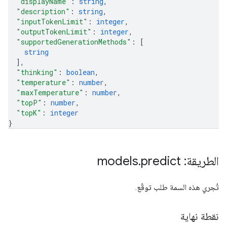
"displayName"
: 
string
,
"description"
: 
string
,
"inputTokenLimit"
: 
integer
,
"outputTokenLimit"
: 
integer
,
"supportedGenerationMethods"
: 
[
string
]
,
"thinking"
: 
boolean
,
"temperature"
: 
number
,
"maxTemperature"
: 
number
,
"topP"
: 
number
,
"topK"
: 
integer
}
الطريقة: models
predict
.
تُجري هذه السمة طلب توقّع.
نقطة نهاية