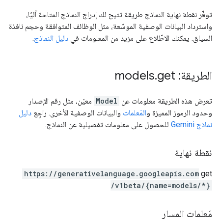
توفّر نقطة نهاية النماذج طريقة تتيح لك إدراج النماذج المتاحة آليًا،
واسترداد البيانات الوصفية الموسّعة، مثل الوظائف المتوافقة وحجم نافذة
السياق. يمكنك الاطّلاع على مزيد من المعلومات في
دليل النماذج
.
الطريقة: models
get
.
تعرض هذه الطريقة معلومات عن
Model
معيّن، مثل رقم الإصدار
وحدود الرموز المميزة و
المَعلمات
والبيانات الوصفية الأخرى. راجِع
دليل
نماذج Gemini
للحصول على معلومات تفصيلية عن النماذج.
نقطة نهاية
https:
/
/generativelanguage.googleapis.com
get
/v1beta
/{name=models
/*}
مَعلمات المسار