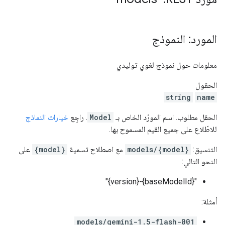
المورد: النموذج
معلومات حول نموذج لغوي توليدي
الحقول
string
name
الحقل مطلوب. اسم المورّد الخاص بـ
Model
. راجِع
خيارات النماذج
للاطّلاع على جميع القيم المسموح بها.
التنسيق:
models/{model}
مع اصطلاح تسمية
{model}
على
النحو التالي:
"{baseModelId}-{version}"
أمثلة:
models/gemini-1.5-flash-001