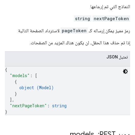
النماذج التي تم إرجاعها
string
nextPageToken
رمز مميز يمكن إرساله كـ
pageToken
لاسترداد الصفحة التالية
إذا تم حذف هذا الحقل، لن يكون هناك المزيد من الصفحات.
تمثيل JSON
{
"models"
: 
[
{
object (
Model
)
}
]
,
"nextPageToken"
: 
string
}
مورد REST: ‏ models