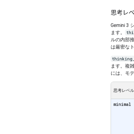
思考レ
Gemin
ます。
thi
ルの内部
は厳密な
thinking
ます。複
には、モ
思考レベ
minimal