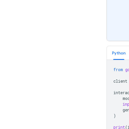
Python
from
g
client
intera
mo
in
ge
)
print
(