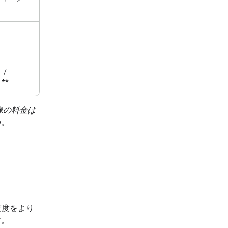
 /
**
画像の料金は
い。
。
実度をより
す。