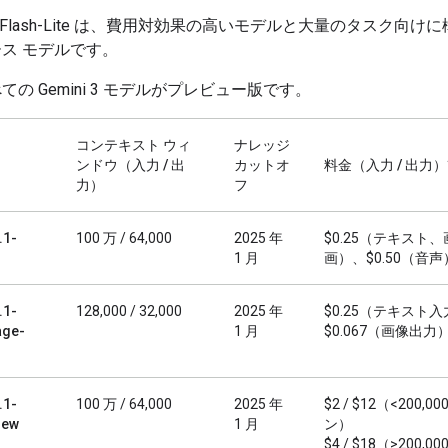
 3.1 Flash-Lite は、費用対効果の高いモデルと大量のタスク向
ス モデルです。
の Gemini 3 モデルがプレビュー版です。
コンテキスト ウィ
ナレッジ
ンドウ（入力 / 出
カットオ
料金（入力 / 出力）
力）
フ
.1-
100 万 / 64,000
2025 年
$0.25（テキスト
1 月
画）、$0.50（音声） 
.1-
128,000 / 32,000
2025 年
$0.25（テキスト入
age-
1 月
$0.067（画像出力）
.1-
100 万 / 64,000
2025 年
$2 / $12（<200,0
iew
1 月
ン）
$4 / $18（>200,0