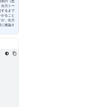
最初の（思
）出力トー
達するまで
かかること
すが、出力
重に推論さ