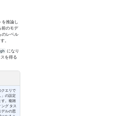
プトを推論し
る前のモデ
れらのレベル
ます。
igh
になり
ンスを得る
のクエリで
し」の設定
ます。複雑
ング タス
モデルの思