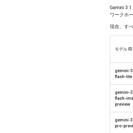
Gemini
ワークホー
現在、すべて
モデル ID
gemini-3
flash-lite
gemini-3
flash-im
preview
gemini-3
pro-prev