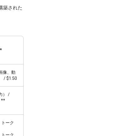
けに構築された
*
、画像、動
/ $1.50
力） /
**
00 トーク
00 トーク