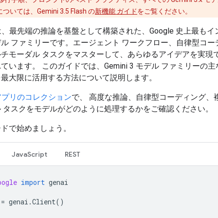
ては、Gemini 3.5 Flash の
新機能 ガイド
をご覧ください。
i 3 は、最先端の推論を基盤として構築された、Google 史上最も
ル ファミリーです。エージェント ワークフロー、自律型コー
ルチモーダル タスクをマスターして、あらゆるアイデアを実現
ています。 このガイドでは、Gemini 3 モデル ファミリーの
を最大限に活用する方法について説明します。
 3 アプリのコレクション
で、 高度な推論、自律型コーディング、複
ル タスクをモデルがどのように処理するかをご確認ください。
ードで始めましょう。
JavaScript
REST
oogle
import
genai
=
genai
.
Client
()