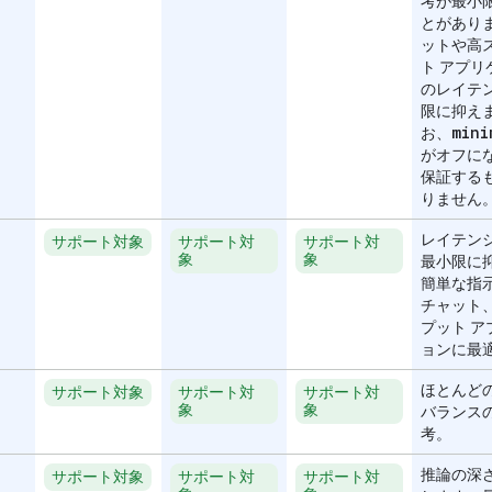
考が最小
とがあり
ットや高
ト アプリ
のレイテ
限に抑え
mini
お、
がオフに
保証する
りません
レイテン
サポート対象
サポート対
サポート対
象
象
最小限に
簡単な指
チャット
プット ア
ョンに最
ほとんど
サポート対象
サポート対
サポート対
象
象
バランス
考。
推論の深
サポート対象
サポート対
サポート対