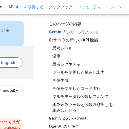
API キーを取得する
クックブック
コミュニティ
ログイン
このページの内容
能とモ
Gemini 3 シリーズについて
Gemini 3 の新しい API 機能
思考レベル
温度
思考シグネチャ
ツールを使用した構造化出力
画像生成
画像を使用したコード実行
mmended)
マルチモーダル関数レスポンス
組み込みツールと関数呼び出しを
組み合わせる
Gemini 2.5 からの移行
パー向けガ
OpenAI の互換性
デルの機能の