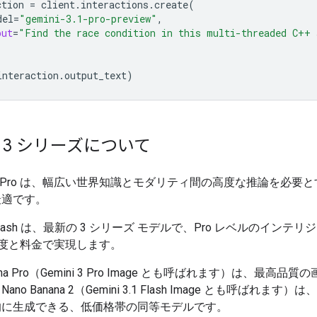
ction
=
client
.
interactions
.
create
(
del
=
"gemini-3.1-pro-preview"
,
put
=
"Find the race condition in this multi-threaded C++ 
interaction
.
output_text
)
ni 3 シリーズについて
i 3.1 Pro は、幅広い世界知識とモダリティ間の高度な推論を必要
最適です。
 3 Flash は、最新の 3 シリーズ モデルで、Pro レベルのインテ
 の速度と料金で実現します。
nana Pro（Gemini 3 Pro Image とも呼ばれます）は、最高品
no Banana 2（Gemini 3.1 Flash Image とも呼ばれます
的に生成できる、低価格帯の同等モデルです。