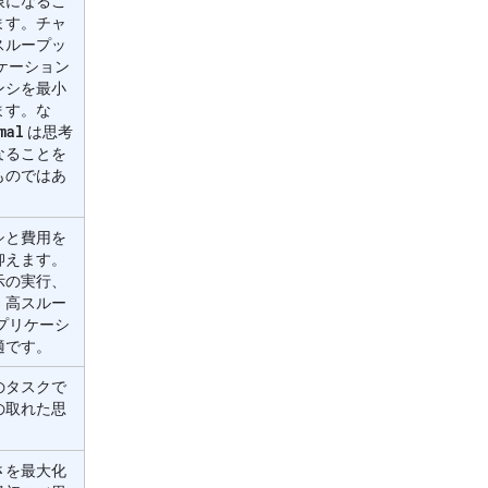
限になるこ
ます。チャ
スループッ
ケーション
ンシを最小
ます。な
mal
は思考
なることを
ものではあ
。
シと費用を
抑えます。
示の実行、
、高スルー
プリケーシ
適です。
のタスクで
の取れた思
さを最大化