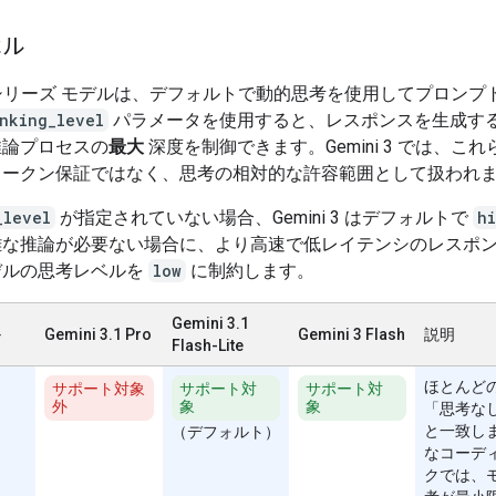
ベル
i 3 シリーズ モデルは、デフォルトで動的思考を使用してプロン
nking_level
パラメータを使用すると、レスポンスを生成す
推論プロセスの
最大
深度を制御できます。Gemini 3 では、こ
トークン保証ではなく、思考の相対的な許容範囲として扱われ
_level
が指定されていない場合、Gemini 3 はデフォルトで
h
雑な推論が必要ない場合に、より高速で低レイテンシのレスポ
デルの思考レベルを
low
に制約します。
Gemini 3.1
ル
Gemini 3.1 Pro
Gemini 3 Flash
説明
Flash-Lite
ほとんど
サポート対象
サポート対
サポート対
外
象
象
「思考な
と一致し
（デフォルト）
なコーディ
クでは、