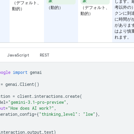
象
象
します。
（デフォルト、
考以外の
（動的）
（デフォルト、
動的）
クンに到
動的）
に時間が
がありま
はより慎
れます。
JavaScript
REST
oogle
import
genai
=
genai
.
Client
()
ction
=
client
.
interactions
.
create
(
del
=
"gemini-3.1-pro-preview"
,
put
=
"How does AI work?"
,
neration_config
=
{
"thinking_level"
:
"low"
},
interaction
.
output_text
)