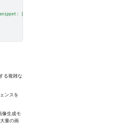
snippet: [code here]"
,
とする複雑な
リジェンスを
質の画像生成モ
）は、大量の画