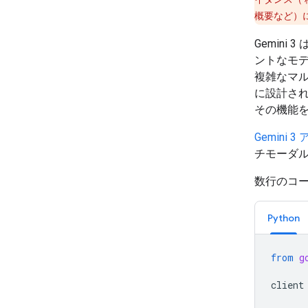
概要など）につい
Gemin
ントなモデ
複雑なマ
に設計され
その機能
Gemini
チモーダ
数行のコ
Python
from
g
client