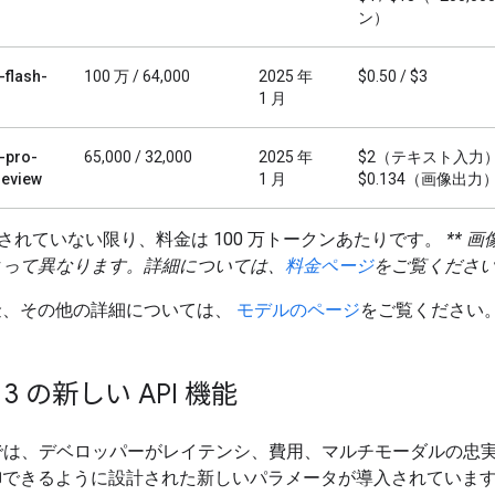
ン）
-flash-
100 万 / 64,000
2025 年
$0.50 / $3
1 月
-pro-
65,000 / 32,000
2025 年
$2（テキスト入力）
eview
1 月
$0.134（画像出力）
記されていない限り、料金は 100 万トークンあたりです。
** 
よって異なります。詳細については、
料金ページ
をご覧くださ
金、その他の詳細については、
モデルのページ
をご覧ください
i 3 の新しい API 機能
i 3 では、デベロッパーがレイテンシ、費用、マルチモーダルの忠
御できるように設計された新しいパラメータが導入されていま