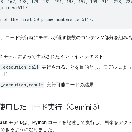
63, 167, 173, 179, 181, 191, 193, 197, 199, 211, 223, 227
primes=5117

は、コード実行時にモデルが返す複数のコンテンツ部分を組み
: モデルによって生成されたインライン テキスト
e_execution_call
: 実行されることを目的とし、モデルによ
ード
e_execution_result
: 実行可能コードの結果
使用したコード実行（Gemini 3）
 3 Flash モデルは、Python コードを記述して実行し、画像をア
査できるようになりました。