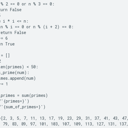
 % 2 == 0 or n % 3 == 0:

urn False



 i * i <= n:

 n % i == 0 or n % (i + 2) == 0:

eturn False

= 6

n True

= []



len(primes) < 50:

s_prime(num):

imes.append(num)

= 1

_primes = sum(primes)

f'{primes=}')

f'{sum_of_primes=}')

=[2, 3, 5, 7, 11, 13, 17, 19, 23, 29, 31, 37, 41, 43, 47,
, 79, 83, 89, 97, 101, 103, 107, 109, 113, 127, 131, 137,