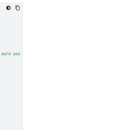
 sure you get all 50."
,