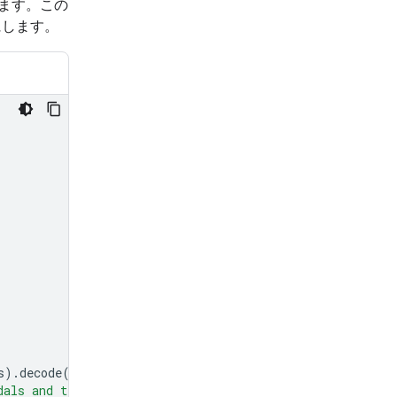
います。この
にします。
s
)
.
decode
(
'utf-8'
),
"mime_type"
:
"image/jpeg"
},
dals and tell me how many pedals are there?"
}