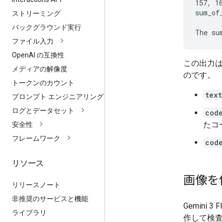
157, 1
sum_of_
ストリーミング
バックグラウンド実行
ファイル入力
Open
AI の互換性
この出力
メディアの解像度
のです。
トークンのカウント
text
プロンプト エンジニアリング
ログとデータセット
cod
たコ
安全性
フレームワーク
cod
リソース
画像を
リリースノート
非推奨のサービスと機能
Gemini
ライブラリ
作して検