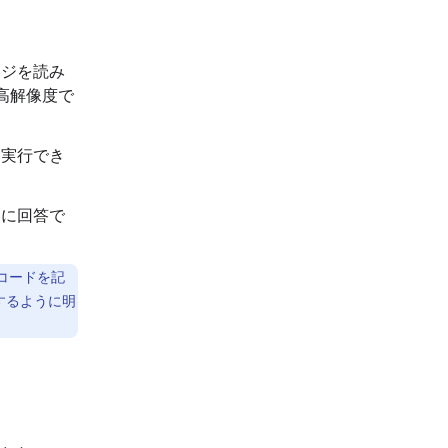
ージを読み
高解像度で
を実行でき
問に回答で
コードを記
するように明