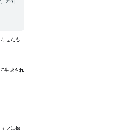
, 229]

合わせたも
って生成され
クティブに操