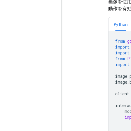
画像を使用
動作を有
Python
from
g
import
import
from
P
import
image_
image_
client
intera
mo
in