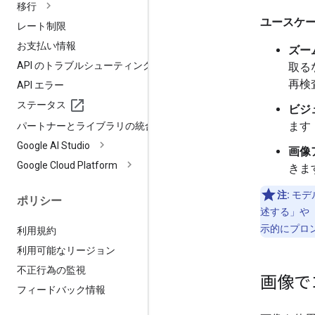
移行
ユースケ
レート制限
お支払い情報
ズー
API のトラブルシューティング
取る
再検
API エラー
ステータス
ビジ
ます
パートナーとライブラリの統合
Google AI Studio
画像
Google Cloud Platform
きま
注:
モデ
ポリシー
述する」や
示的にプロ
利用規約
利用可能なリージョン
不正行為の監視
画像で
フィードバック情報