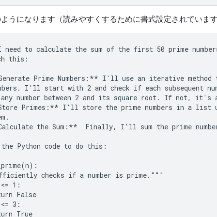
のようになります（読みやすくするために書式設定されていま
I need to calculate the sum of the first 50 prime number
h this:

Generate Prime Numbers:** I'll use an iterative method t
mbers. I'll start with 2 and check if each subsequent num
 any number between 2 and its square root. If not, it's a
Store Primes:** I'll store the prime numbers in a list u
m.

Calculate the Sum:**  Finally, I'll sum the prime number
 the Python code to do this:

_prime(n):

fficiently checks if a number is prime."""

<= 1:

urn False

<= 3:

urn True
