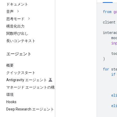
ドキュメント
from
g
音声
思考モード
client
構造化出力
intera
関数呼び出し
mo
長いコンテキスト
in
to
エージェント
)
概要
for
st
クイックスタート
if
Antigravity エージェント
マネージド エージェントの構築
環境
el
Hooks
el
Deep Research エージェント