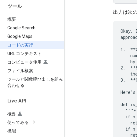
ツール
出力は次
概要
Google Search
Okay, 
Google Maps
approac
コードの実行
1.  **
URL コンテキスト
    nu
    by
コンピュータ使用
2.  **
ファイル検索
    the
ツールと関数呼び出しを組み
3.  **
合わせる
Here's
Live API
def is
  """E
概要
  if n 
    ret
使ってみる
  if n 
機能
    ret