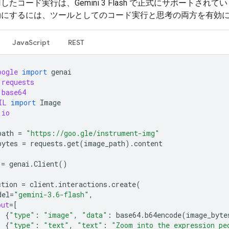
したコード実行は、Gemini 3 Flash で正式にサポートされて
効にするには、ツールとしてのコード実行と思考の両方を有効
JavaScript
REST
oogle
import
genai
requests
base64
IL
import
Image
io
path
=
"https://goo.gle/instrument-img"
bytes
=
requests
.
get
(
image_path
)
.
content
=
genai
.
Client
()
ction
=
client
.
interactions
.
create
(
del
=
"gemini-3.6-flash"
,
put
=
[
{
"type"
:
"image"
,
"data"
:
base64
.
b64encode
(
image_byte
{
"type"
:
"text"
,
"text"
:
"Zoom into the expression pe