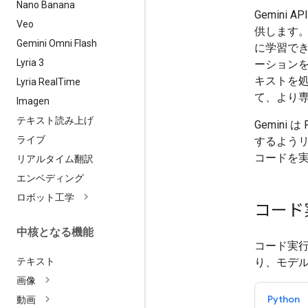
Nano Banana
Gemini
Veo
供します
Gemini Omni Flash
に学習で
Lyria 3
ーション
キストを
Lyria Real
Time
て、より
Imagen
テキスト読み上げ
Gemini
ライブ
するよう
コードを
リアルタイム翻訳
エンベディング
ロボット工学
コード
中核となる機能
コード実
り、モデ
テキスト
画像
Python
動画