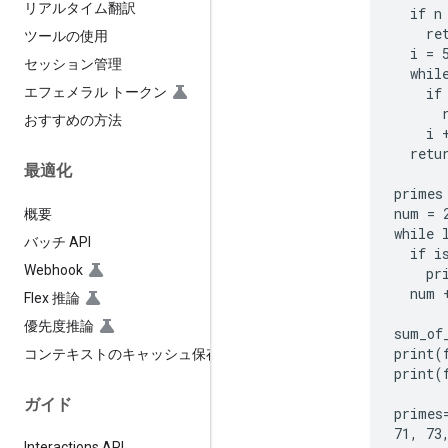
リアルタイム翻訳
  if n
    ret
ツールの使用
  i = 5
セッション管理
  while
    if
エフェメラル トークン
      r
おすすめの方法
    i +
  retur
最適化
primes 
num = 2
概要
while 
バッチ API
  if i
Webhook
    pr
  num +
Flex 推論
優先度推論
sum_of
print(
コンテキストのキャッシュ保存
print(
ガイド
primes
71, 73
Interactions API