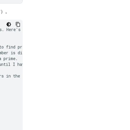
す）。
s. Here's how I'll

o find prime

ber is divisible

 prime.

ntil I have 50 of

s in the list.
