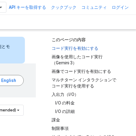
API キーを取得する
クックブック
コミュニティ
ログイン
このページの内容
能とモ
コード実行を有効にする
画像を使用したコード実行
（Gemini 3）
画像でコード実行を有効にする
マルチターン インタラクションで
コード実行を使用する
入出力（I/O）
I/O の料金
mmended)
I/O の詳細
課金
制限事項