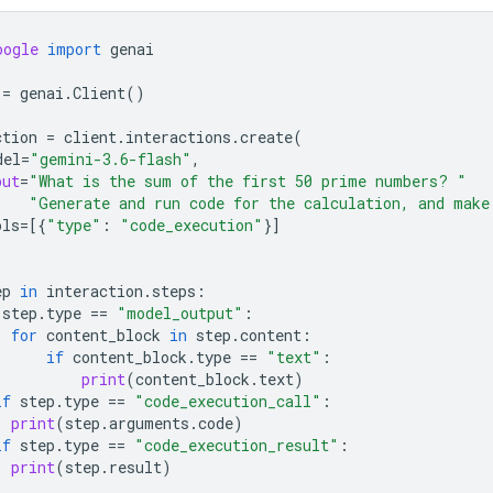
oogle
import
genai
=
genai
.
Client
()
ction
=
client
.
interactions
.
create
(
del
=
"gemini-3.6-flash"
,
put
=
"What is the sum of the first 50 prime numbers? "
"Generate and run code for the calculation, and make
ols
=
[{
"type"
:
"code_execution"
}]
ep
in
interaction
.
steps
:
step
.
type
==
"model_output"
:
for
content_block
in
step
.
content
:
if
content_block
.
type
==
"text"
:
print
(
content_block
.
text
)
if
step
.
type
==
"code_execution_call"
:
print
(
step
.
arguments
.
code
)
if
step
.
type
==
"code_execution_result"
:
print
(
step
.
result
)