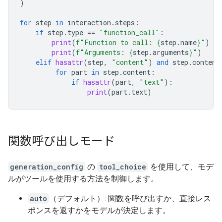
)
for
step
in
interaction
.
steps
:
if
step
.
type
==
"function_call"
:
print
(
f
"Function to call: 
{
step
.
name
}
"
)
print
(
f
"Arguments: 
{
step
.
arguments
}
"
)
elif
hasattr
(
step
,
"content"
)
and
step
.
content
for
part
in
step
.
content
:
if
hasattr
(
part
,
"text"
):
print
(
part
.
text
)
関数呼び出しモード
generation_config
の
tool_choice
を使用して、モデ
ルがツールを使用する方法を制御します。
auto
（デフォルト）: 関数を呼び出すか、直接レス
ポンスを返すかをモデルが決定します。