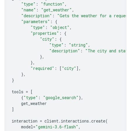
"type"
:
"function"
,
"name"
:
"get_weather"
,
"description"
:
"Gets the weather for a request
"parameters"
:
{
"type"
:
"object"
,
"properties"
:
{
"city"
:
{
"type"
:
"string"
,
"description"
:
"The city and state
},
},
"required"
:
[
"city"
],
},
}
tools
=
[
{
"type"
:
"google_search"
},
get_weather
]
interaction
=
client
.
interactions
.
create
(
model
=
"gemini-3.6-flash"
,