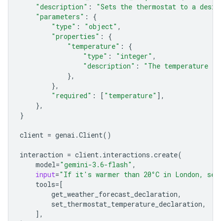
"description"
:
"Sets the thermostat to a desir
"parameters"
:
{
"type"
:
"object"
,
"properties"
:
{
"temperature"
:
{
"type"
:
"integer"
,
"description"
:
"The temperature in
},
},
"required"
:
[
"temperature"
],
},
}
client
=
genai
.
Client
()
interaction
=
client
.
interactions
.
create
(
model
=
"gemini-3.6-flash"
,
input
=
"If it's warmer than 20°C in London, set
tools
=
[
get_weather_forecast_declaration
,
set_ther
mostat_temperature_declaration
,
],