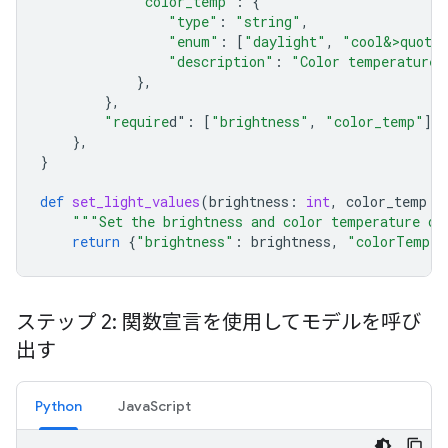
"color_temp"
:
{
"type"
:
"string"
,
"enum"
:
[
"daylight"
,
"cool&>quot;
"description"
:
"Color temperature"
},
},
"require
d"
:
[
"brightness"
,
"color_temp"
],
},
}
def
set_light_values
(
brightness
:
int
,
color_temp
:
"""Set the brightness and color temperature of
return
{
"brightness"
:
brightness
,
"colorTemper
ステップ 2: 関数宣言を使用してモデルを呼び
出す
Python
JavaScript