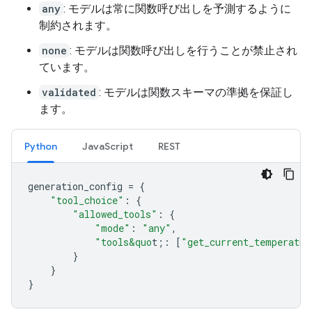
any
: モデルは常に関数呼び出しを予測するように
制約されます。
none
: モデルは関数呼び出しを行うことが禁止され
ています。
validated
: モデルは関数スキーマの準拠を保証し
ます。
Python
JavaScript
REST
generation_config
=
{
"tool_choice"
:
{
"allowed_tools"
:
{
"mode"
:
"any"
,
"tools&quo
t;
:
[
"get_current_temperatur
}
}
}