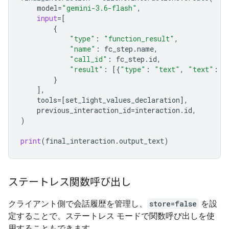
model
=
"gemini-3.6-flash"
,
input
=
[
{
"type"
:
"function_result"
,
"name"
:
fc_step
.
name
,
"call_id"
:
fc_step
.
id
,
"result"
:
[{
"type"
:
"text"
,
"text"
:
j
}
],
tools
=
[
set_light_values_declarat
ion
],
previous_interaction_id
=
interaction
.
id
,
)
print
(
final_interaction
.
output_text
)
ステートレス関数呼び出し
クライアント側で会話履歴を管理し、
store=false
を設
定することで、ステートレス モードで関数呼び出しを使
用することもできます。