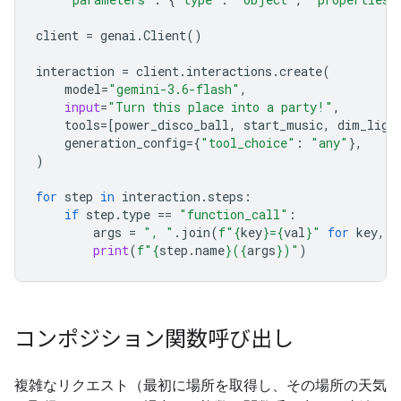
client
=
genai
.
Client
()
interaction
=
client
.
interactions
.
create
(
model
=
"gemini-3.6-flash"
,
input
=
"Turn this place into a party!"
,
tools
=
[
power_disco_ball
,
start_music
,
dim_ligh
generation_config
=
{
"tool_choice"
:
"any"
},
)
for
step
in
interaction
.
steps
:
if
step
.
type
==
"function_call"
:
args
=
", "
.
join
(
f
"
{
key
}
=
{
val
}
"
for
key
,
v
print
(
f
"
{
step
.
name
}
(
{
args
}
)"
)
コンポジション関数呼び出し
複雑なリクエスト（最初に場所を取得し、その場所の天気