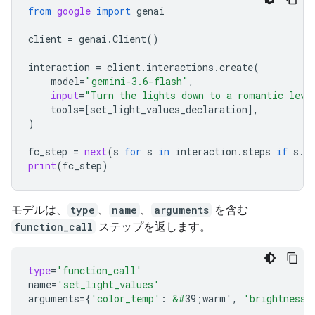
from
google
import
genai
client
=
genai
.
Client
()
interaction
=
client
.
interactions
.
create
(
model
=
"gemini-3.6-flash"
,
input
=
"Turn the lights down to a romantic leve
tools
=
[
set_light_values_declaration
],
)
fc_step
=
next
(
s
for
s
in
interaction
.
steps
if
s
.
t
print
(
fc_step
)
モデルは、
type
、
name
、
arguments
を含む
function_call
ステップを返します。
type
=
'function_call'
name
=
'set_light_values'
arguments
=
{
'color_temp'
:
&#
39;warm'
,
'brightness'