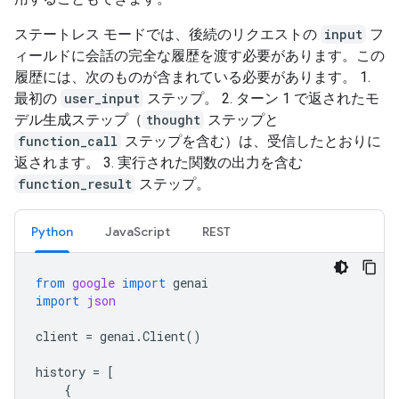
ステートレス モードでは、後続のリクエストの
input
フ
ィールドに会話の完全な履歴を渡す必要があります。この
履歴には、次のものが含まれている必要があります。 1.
最初の
user_input
ステップ。 2. ターン 1 で返されたモ
デル生成ステップ（
thought
ステップと
function_call
ステップを含む）は、受信したとおりに
返されます。 3. 実行された関数の出力を含む
function_result
ステップ。
Python
JavaScript
REST
from
google
import
genai
import
json
client
=
genai
.
Client
()
history
=
[
{