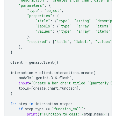
"description"
:
"Creates a bar chart given a ti
"parameters"
:
{
"type"
:
"object"
,
"properties"
:
{
"title"
:
{
"type"
:
"string"
,
"descript
"labels"
:
{
"type"
:
"array"
,
"items"
:
"values"
:
{
"type"
:
"array"
,
"items"
:
},
"required"
:
[
"title"
,
"labels"
,
"values"
]
},
}
client
=
genai
.
Client
()
interaction
=
client
.
interactions
.
create
(
model
=
"
;gemini-3.6-flash"
,
input
=
"Create a bar chart titled 'Quarterly Sa
tools
=
[
create_chart_function
],
)
for
step
in
interaction
.
steps
:
if
step
.
type
==
"function_call"
:
print
(
f
"Function to call: 
{
step
.
name
}
"
)