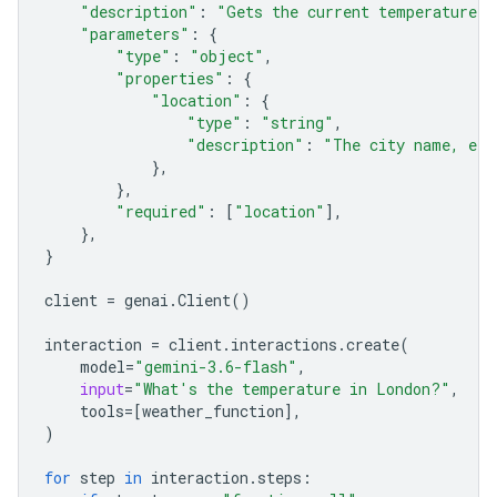
"description"
:
"Gets the current temperature f
"parameters"
:
{
"type"
:
"object"
,
"properties"
:
{
"location"
:
{
"type"
:
"string"
,
"description"
:
"The city name, e.g
},
},
"required"
:
[
"location"
],
},
}
client
=
genai
.
Client
()
interaction
=
client
.
interactions
.
create
(
model
=
"gemini-3.6-flash"
,
input
=
"What's the temperature in London?"
,
tools
=
[
weather_function
],
)
for
step
in
interaction
.
steps
: