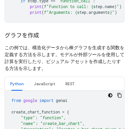
if
step
.
type
==
"function_call"
:
print
(
f
"Function to call: 
{
step
.
name
}
"
)
print
(
f
"Arguments: 
{
step
.
arguments
}
"
)
グラフを作成
この例では、構造化データから棒グラフを生成する関数を
定義する方法を示します。モデルが外部ツールを使用して
計算を実行したり、ビジュアル アセットを作成したりす
る方法を示します。
Python
JavaScript
REST
from
google
import
genai
create_chart_function
=
{
"type"
:
"function"
,
"name"
:
"create_bar_chart"
,