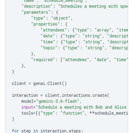
"name"
:
"schedule_meeting"
,
"description"
:
"Schedules a meeting with speci
"parameters"
:
{
"type"
:
"object"
,
"properties"
:
{
"attendees"
:
{
"type"
:
"array"
,
"items
"date"
:
{
"type"
:
"string"
,
"descripti
"time"
:
{
"type"
:
"string"
,
"descripti
"topic"
:
{
"type"
:
"string"
,
"descript
},
"required"
:
[
"attendees"
,
"date"
,
"time"
,
},
}
client
=
genai
.
Client
()
interaction
=
client
.
interactions
.
create
(
model
=
"gemini-3.6-flash"
,
input
=
"Schedule a meeting with Bob and Alice f
tools
=
[{
"type"
:
"function"
,
**
schedule_meeting
)
for
step
in
interaction
.
steps
: