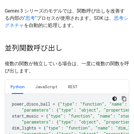
Gemini 3 シリーズのモデルでは、関数呼び出しを改善す
る内部の
"思考"
プロセスが使用されます。SDK は、
思考シ
グネチャ
を自動的に処理します。
並列関数呼び出し
複数の関数が独立している場合は、一度に複数の関数を呼
び出します。
Python
JavaScript
REST
power_disco_ball
=
{
"type"
:
"function"
,
"name"
:
"
"parameters"
:
{
"type"
:
"object"
,
"properties"
start_music
=
{
"type"
:
"function"
,
"name"
:
"start
"parameters"
:
{
"type"
:
"object"
,
"properties"
dim_lights
=
{
"type"
:
"function"
,
"name"
:
"dim_li
"parameters"
:
{
"type"
:
"object"
,
"properties"