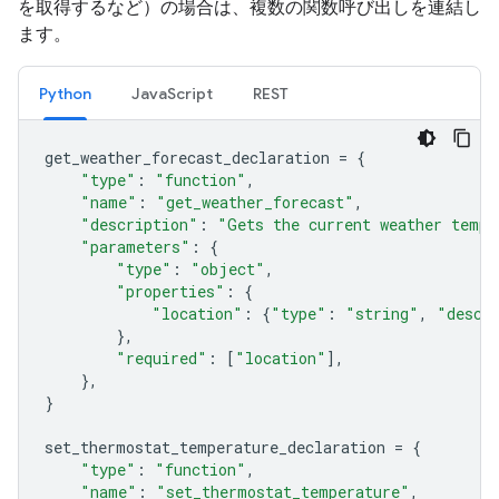
を取得するなど）の場合は、複数の関数呼び出しを連結し
ます。
Python
JavaScript
REST
get_weather_forecast_declaration
=
{
"type"
:
"function"
,
"name"
:
"get_weather_forecast"
,
"description"
:
"Gets the current weather tempe
"parameters"
:
{
"type"
:
"object"
,
"properties"
:
{
"location"
:
{
"type"
:
"string"
,
"descr
},
"required"
:
[
"location"
],
},
}
set_thermostat_temperature_declaration
=
{
"type"
:
"function"
,
"name"
:
"set_thermostat_temperature"
,