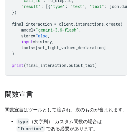
"call_id"
:
fc_step
.
id
,
"result"
:
[{
"type"
:
"text"
,
"text"
:
json
.
dump
})
final_interactio
n 
=
client
.
interactions
.
create
(
model
=
"gemini-3.6-flash"
,
store
=
False
,
input
=
history
,
tools
=
[
set_light_values_declaration
],
)
print
(
final_interaction
.
output_text
)
関数宣言
関数宣言はツールとして渡され、次のものが含まれます。
type
（文字列）: カスタム関数の場合は
"function"
である必要があります。