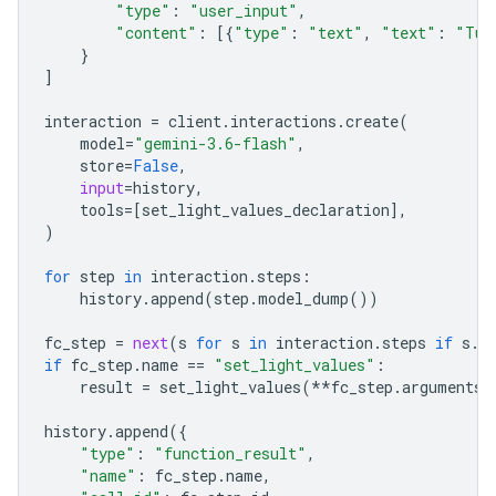
"type"
:
"user_input"
,
"content"
:
[{
"type"
:
"text"
,
"text"
:
"Tur
}
]
interaction
=
client
.
interactions
.
create
(
model
=
"gemini-3.6-flash"
,
store
=
False
,
input
=
history
,
tools
=
[
set_light_values_declaration
],
)
for
step
in
interaction
.
steps
:
history
.
append
(
step
.
model_dump
())
fc_step
=
next
(
s
for
s
in
interaction
.
steps
if
s
.
t
if
fc_step
.
name
==
"set_light_values"
:
result
=
set_light_values
(
**
fc_step
.
arguments
)
history
.
append
({
"type"
:
"function_result"
,
"name"
:
fc_step
.
name
,