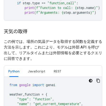
if
step
.
type
==
"function_call"
:
print
(
f
"Function to call: 
{
step
.
name
}
"
)
print
(
f
"Arguments: 
{
step
.
arguments
}
"
)
天気の取得
この例では、場所の気温データを取得する関数を定義する
方法を示します。これにより、モデルは外部 API を呼び
出して、リアルタイムまたは外部情報を必要とするクエリ
に回答できます。
Python
JavaScript
REST
from
google
import
genai
weather_function
=
{
"type"
:
"function"
,
"name"
:
"get_current_temperature"
,