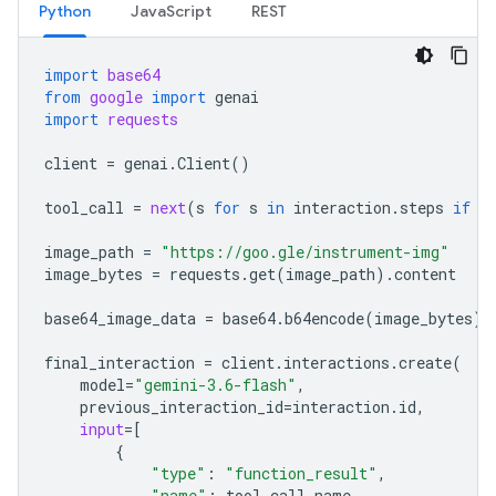
Python
JavaScript
REST
import
base64
from
google
import
genai
import
requests
client
=
genai
.
Client
()
tool_call
=
next
(
s
for
s
in
interaction
.
steps
if
s
image_path
=
"https://goo.gle/instrument-img"
image_bytes
=
requests
.
get
(
image_path
)
.
content
base64_image_data
=
base64
.
b64encode
(
image_bytes
)
.
final_interaction
=
client
.
interactions
.
create
(
model
=
"gemini-3.6-flash"
,
previous_interaction_id
=
interaction
.
id
,
input
=
[
{
"type"
:
"function_result"
,
"name"
:
tool_call
.
name
,