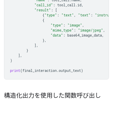
"call_id"
:
tool_call
.
id
,
"result"
:
[
{
"type"
:
"text"
,
"text"
:
"instrum
{
"type"
:
"image"
,
"mime_type
"
:
"image/jpeg"
,
"data"
:
base64_image_data
,
},
],
}
],
)
print
(
final_interaction
.
output_text
)
構造化出力を使用した関数呼び出し