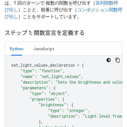
は、1 回のターンで 複数の関数を呼び出す（
並列関数呼
び出し
）ことと、順番に呼び出す（
コンポジション関数呼
び出し
）ことをサポートしています。
ステップ 1: 関数宣言を定義する
Python
JavaScript
set_light_values_declaration
=
{
"type"
:
"function"
,
"name"
:
"set_light_values"
,
"description"
:
"Sets the brightness and color 
"parameters"
:
{
"type"
:
"object"
,
"properties"
:
{
"brightness"
:
{
"type"
:
"integer"
,
"description"
:
"Light level from 0
},