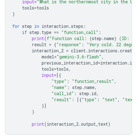
input
=
"What is the northernmost city in the Un
tools
=
tools
)
for
step
in
interaction
.
steps
:
if
step
.
type
==
"function_call"
:
print
(
f
"Function call: 
{
step
.
name
}
 (ID: 
{
s
result
=
{
"response"
:
"Very cold. 22 degre
interaction_2
=
client
.
interactions
.
create
model
=
"gemini-3.6-flash"
,
previous_interaction_id
=
interaction
.
id
,
tools
=
tools
,
input
=
[{
"type"
:
"function_result"
,
"name"
:
step
.
name
,
"call_id"
:
step
.
id
,
"result"
:
[{
"type"
:
"text"
,
"text
}]
)
print
(
interaction_2
.
output_text
)