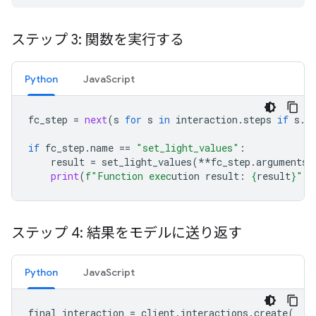
ステップ 3: 関数を実行する
Python
JavaScript
fc_step
=
next
(
s
for
s
in
interaction
.
steps
if
s
.
t
if
fc_step
.
name
==
"set_light_values"
:
result
=
set_light_values
(
**
fc_step
.
arguments
)
print
(
f
"Function exec
ution result: 
{
result
}
"
)
ステップ 4: 結果をモデルに送り返す
Python
JavaScript
final_interaction
=
client
.
interactions
.
create
(