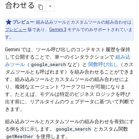
合わせる
プレビュー
: 組み込みツールとカスタムツールの組み合わせは
プレビュー
版であり、
Gemini 3
モデルでのみサポートされていま
す。
Gemini では、ツール呼び出しのコンテキスト履歴を保持
して公開することで、単一のインタラクションで
組み込
みツール
（
google_search
など）と
関数呼び出し
（
カス
タムツール
とも呼ばれます）を組み合わせることができま
す。組み込みツールとカスタムツールの組み合わせによ
り、複雑なエージェント ワークフローが可能になりま
す。たとえば、モデルは特定のビジネス ロジックを呼び
出す前に、リアルタイムのウェブデータに基づいて判断で
きます。
組み込みツールとカスタムツールの組み合わせを有効にす
る例を次に示します。
google_search
とカスタム関数
getWeather
を使用します。