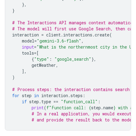
},
}
# The Interactions API manages context automatical
# The model will first use Google Search, then cal
interaction
=
client
.
interactions
.
create
(
model
=
"gemini-3.6-flash"
,
input
=
"What is the northernmost city in the Un
tools
=
[
{
"type"
:
"google_search"
},
getWeather
,
],
)
# Process steps: the interaction contains search r
for
step
in
interaction
.
steps
:
if
step
.
type
==
"function_call"
:
print
(
f
"Function call: 
{
step
.
name
}
 with ar
# In a real application, you would execute
# and provide the result back to the model