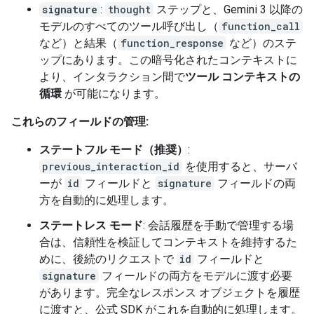
signature
:
thought
ステップと、Gemini 3 以降の
モデルのすべてのツール呼び出し（
function_call
など）と結果（
function_response
など）のステ
ップにあります。この暗号化されたコンテキストに
より、インタラクション間で
ツール コンテキストの
循環
が可能になります。
これらのフィールドの管理:
ステートフル モード（推奨）
:
previous_interaction_id
を使用すると、サーバ
ーが
id
フィールドと
signature
フィールドの両
方を自動的に処理します。
ステートレス モード
: 会話履歴を手動で管理する場
合は、信頼性を検証してコンテキストを維持するた
めに、後続のリクエストで
id
フィールドと
signature
フィールドの両方をモデルに渡す必要
があります。完全なレスポンス オブジェクトを履歴
に渡すと、公式 SDK がこれを自動的に処理します。