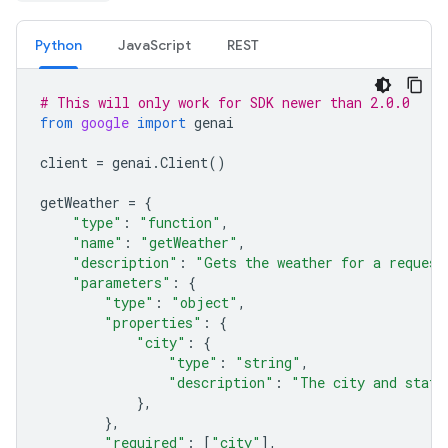
Python
JavaScript
REST
# This will only work for SDK newer than 2.0.0
from
google
import
genai
client
=
genai
.
Client
()
getWeather
=
{
"type"
:
"function"
,
"name"
:
"getWeather"
,
"description"
:
"Gets the weather for a request
"parameters"
:
{
"type"
:
"object"
,
"properties"
:
{
"city"
:
{
"type"
:
"string"
,
"description"
:
"The city and state
},
},
"required"
:
[
"city"
],