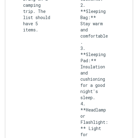
camping
2.
trip. The
**Sleeping
list should
Bag:**
have 5
Stay warm
items.
and
comfortable
.
3.
**Sleeping
Pad:**
Insulation
and
cushioning
for a good
night's
sleep.
4.
**Headlamp
or
Flashlight:
** Light
for