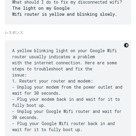
What should I do to fix my disconnected wifi?
The light on my Google
Wifi router is yellow and blinking slowly.
レスポンス:
A yellow blinking light on your Google Wifi
router usually indicates a problem
with the internet connection. Here are some
steps to troubleshoot and fix the
issue:
1. Restart your router and modem:
- Unplug your modem from the power outlet and
wait for 30 seconds.
- Plug your modem back in and wait for it to
fully boot up.
- Unplug your Google Wifi router and wait for
30 seconds.
- Plug your Google Wifi router back in and
wait for it to fully boot up.