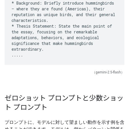
* Background: Briefly introduce hummingbirds
– where they are found (Americas), their
reputation as unique birds, and their general
characteristics.
* Thesis Statement: State the main point of
the essay, focusing on the remarkable
adaptations, behaviors, and ecological
significance that make hummingbirds
extraordinary.
（gemini-2.5-flash）
ゼロショット プロンプトと少数ショッ
ト プロンプト
プロンプトに、モデルに対して望ましい動作を示す例を含