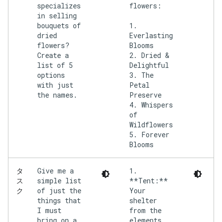
specializes
flowers:
in selling
bouquets of
1.
dried
Everlasting
flowers?
Blooms
Create a
2. Dried &
list of 5
Delightful
options
3. The
with just
Petal
the names.
Preserve
4. Whispers
of
Wildflowers
5. Forever
Give me a
1.
タ
simple list
**Tent:**
ス
of just the
Your
ク
things that
shelter
I must
from the
bring on a
elements.