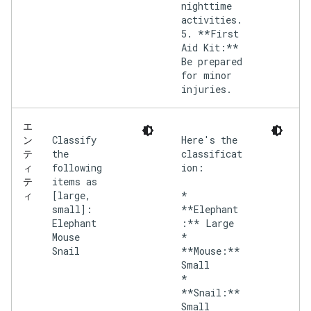
nighttime
activities.
5. **First
Aid Kit:**
Be prepared
for minor
injuries.
エ
Classify
Here's the
ン
the
classificat
テ
following
ion:
ィ
items as
テ
[large,
*
ィ
small]:
**Elephant
Elephant
:** Large
Mouse
*
Snail
**Mouse:**
Small
*
**Snail:**