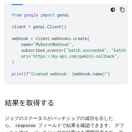
from
google
import
genai
client
=
genai
.
Client
()
webhook
=
client
.
webhooks
.
create
(
name
=
"MyBatchWebhook"
,
subscribed_events
=
[
"batch.succeeded"
,
"batch.f
uri
=
"https://my-api.com/gemini-callback"
,
)
print
(
f
"Created webhook: 
{
webhook
.
name
}
"
)
結果を取得する
ジョブのステータスがバッチジョブの成功を示した
ら、
response
フィールドで結果を確認できます。 デフ