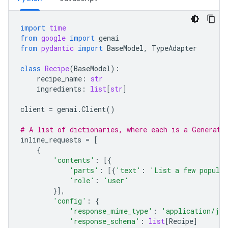
import
time
from
google
import
genai
from
pydantic
import
BaseModel
,
TypeAdapter
class
Recipe
(
BaseModel
):
recipe_name
:
str
ingredients
:
list
[
str
]
client
=
genai
.
Client
()
# A list of dictionaries, where each is a Generate
inline_requests
=
[
{
'contents'
:
[{
'parts'
:
[{
'text'
:
'List a few popular
'role'
:
'user'
}],
'config'
:
{
'response_mime_type'
:
'application/jso
'response_schema'
:
list
[
Recipe
]