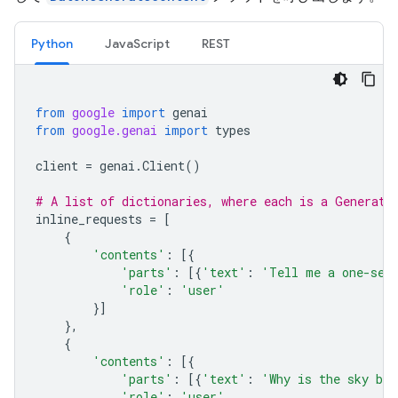
Python
JavaScript
REST
from
google
import
genai
from
google.genai
import
types
client
=
genai
.
Client
()
# A list of dictionaries, where each is a Generate
inline_requests
=
[
{
'contents'
:
[{
'parts'
:
[{
'text'
:
'Tell me a one-sen
'role'
:
'user'
}]
},
{
'contents'
:
[{
'parts'
:
[{
'text'
:
'Why is the sky bl
'role'
:
'user'