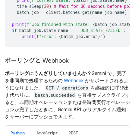
print
(
f
"Current state: 
{
batch_job
.
state
.
name
}
"
)
time
.
sleep
(
30
)
# Wait for 30 seconds before poll
batch_job
=
client
.
batches
.
get
(
name
=
job_name
)
print
(
f
"Job finished with state: 
{
batch_job
.
state
.
if
batch_job
.
state
.
name
==
'JOB_STATE_FAILED'
:
print
(
f
"Error: 
{
batch_job
.
error
}
"
)
ポーリングと Webhook
ポーリングにうんざりしていませんか？
Gemini で、完了
を非同期で処理するための
Webhook
がサポートされるよ
うになりました。
GET / operations
を継続的に呼び出
す代わりに、
batch.succeeded
を直接サブスクライブす
ると、非同期オペレーションまたは長時間実行オペレーシ
ョンが完了したときに、Gemini API がリアルタイム通知
をサーバーにプッシュできます。
Python
JavaScript
REST