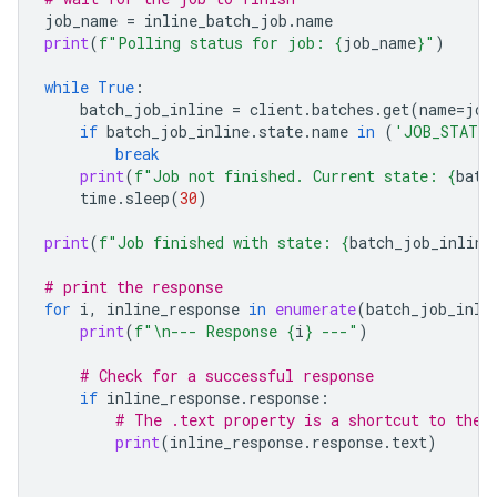
job_name
=
inline_batch_job
.
name
print
(
f
"Polling status for job: 
{
job_name
}
"
)
while
True
:
batch_job_inline
=
client
.
batches
.
get
(
name
=
job
if
batch_job_inline
.
state
.
name
in
(
'JOB_STATE_
break
print
(
f
"Job not finished. Current state: 
{
batc
time
.
sleep
(
30
)
print
(
f
"Job finished with state: 
{
batch_job_inline
# print the response
for
i
,
inline_response
in
enumerate
(
batch_job_inli
print
(
f
"
\n
--- Response 
{
i
}
 ---"
)
# Check for a successful response
if
inline_response
.
response
:
# The .text property is a shortcut to the 
print
(
inline_response
.
response
.
text
)