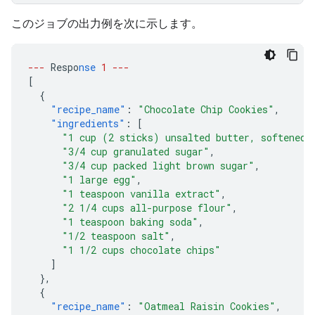
このジョブの出力例を次に示します。
---
Respo
nse
1
---
[
{
"recipe_name"
:
"Chocolate Chip Cookies"
,
"ingredients"
:
[
"1 cup (2 sticks) unsalted butter, softened"
"3/4 cup granulated sugar"
,
"3/4 cup packed light brown sugar"
,
"1 large egg"
,
"1 teaspoon vanilla extract"
,
"2 1/4 cups all-purpose flour"
,
"1 teaspoon baking soda"
,
"1/2 teaspoon salt"
,
"1 1/2 cups chocolate chips"
]
},
{
"recipe_name"
:
"Oatmeal Raisin Cookies"
,