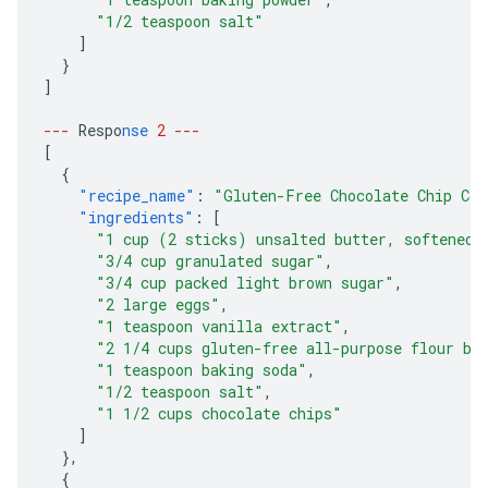
"1/2 teaspoon salt"
]
}
]
---
Respo
nse
2
---
[
{
"recipe_name"
:
"Gluten-Free Chocolate Chip Coo
"ingredients"
:
[
"1 cup (2 sticks) unsalted butter, softened"
"3/4 cup granulated sugar"
,
"3/4 cup packed light brown sugar"
,
"2 large eggs"
,
"1 teaspoon vanilla extract"
,
"2 1/4 cups gluten-free all-purpose flour bl
"1 teaspoon baking soda"
,
"1/2 teaspoon salt"
,
"1 1/2 cups chocolate chips"
]
},
{