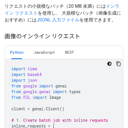
リクエストの小規模なバッチ（20 MB 未満）には
インラ
イン リクエスト
を使用し、 大規模なバッチ（画像生成に
おすすめ）には
JSONL 入力ファイル
を使用できます。
画像のインライン リクエスト
Python
JavaScript
REST
import
time
import
base64
import
json
from
google
import
genai
from
google.genai
import
types
from
PIL
import
Image
client
=
genai
.
Client
()
# 1. Create batch job with inline requests
inline_requests
=
[