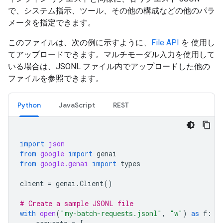
で、システム指示、ツール、その他の構成などの他のパラ
メータを指定できます。
このファイルは、次の例に示すように、
File API
を 使用し
てアップロードできます。マルチモーダル入力を使用して
いる場合は、JSONL ファイル内でアップロードした他の
ファイルを参照できます。
Python
JavaScript
REST
import
json
from
google
import
genai
from
google.genai
import
types
client
=
genai
.
Client
()
# Create a sample JSONL file
with
open
(
"my-batch-requests.jsonl"
,
"w"
)
as
f
: