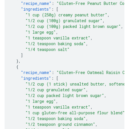
"recipe_name"
:
"Gluten-Free Peanut Butter Coo
"ingredients"
:
[
"1 cup (250g) creamy peanut butter"
,
"1/2 cup (100g) granulated sugar"
,
"1/2 cup (100g) packed light brown sugar"
,
"1 large egg"
,
"1 teaspoon vanilla extract"
,
"1/2 teaspoon baking soda"
,
"1/4 teaspoon salt"
]
},
{
"recipe_name"
:
"Gluten-Free Oatmeal Raisin Co
"ingredients"
:
[
"1/2 cup (1 stick) unsalted butter, softened
"1/2 cup granulated sugar"
,
"1/2 cup packed light brown sugar"
,
"1 large egg"
,
"1 teaspoon vanilla extract"
,
"1 cup gluten-free all-purpose flour blend"
,
"1/2 teaspoon baking soda"
,
"1/2 teaspoon ground cinnamon"
,