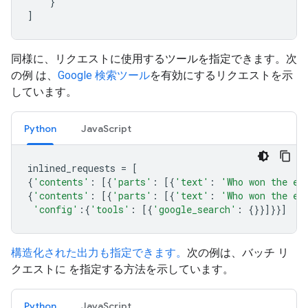
}
]
同様に、リクエストに使用するツールを指定できます。次
の例 は、
Google 検索ツール
を有効にするリクエストを示
しています。
Python
JavaScript
inlined_requests
=
[
{
'contents'
:
[{
'parts'
:
[{
'text'
:
'Who won the eu
{
'contents'
:
[{
'parts'
:
[{
'text'
:
'Who won the eu
'config'
:{
'tools'
:
[{
'google_search'
:
{}}]}}]
構造化された出力も指定できます。
次の例は、バッチ リ
クエストに を指定する方法を示しています。
Python
JavaScript