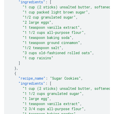
"ingredients"
:
[
"1 cup (2 sticks) unsalted butter, softened"
"1 cup packed light brown sugar"
,
"1/2 cup granulated sugar"
,
"2 large eggs"
,
"1 teaspoon vanilla extract"
,
"1 1/2 cups all-purpose flour"
,
"1 teaspoon baking soda"
,
"1 teaspoon ground cinnamon"
,
"1/2 teaspoon salt"
,
"3 cups old-fashioned rolled oats"
,
"1 cup raisins"
]
},
{
"recipe_name"
:
"Sugar Cookies"
,
"ingredients"
:
[
"1 cup (2 sticks) unsalted butter, softened"
"1 1/2 cups granulated sugar"
,
"1 large egg"
,
"1 teaspoon vanilla extract"
,
"2 3/4 cups all-purpose flour"
,
"1 teaspoon baking powder"
,