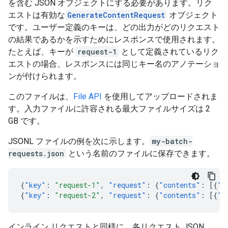
を含む JSON オブジェクトにする必要があります。リク
エストは有効な
GenerateContentRequest
オブジェクト
です。ユーザー定義のキーは、どの出力がどのリクエスト
の結果であるかを示すためにレスポンスで使用されます。
たとえば、キーが
request-1
として定義されているリク
エストの場合、レスポンスには同じキー名のアノテーショ
ンが付けられます。
このファイルは、
File API
を使用してアップロードされま
す。入力ファイルに許容される最大ファイルサイズは 2
GB です。
JSONL ファイルの例を次に示します。
my-batch-
requests.json
という名前のファイルに保存できます。
{
"key"
:
"request-1"
,
"request"
:
{
"contents"
:
[{
"p
{
"key"
:
"request-2"
,
"request"
:
{
"contents"
:
[{
"p
インライン リクエストと同様に、各リクエスト JSON