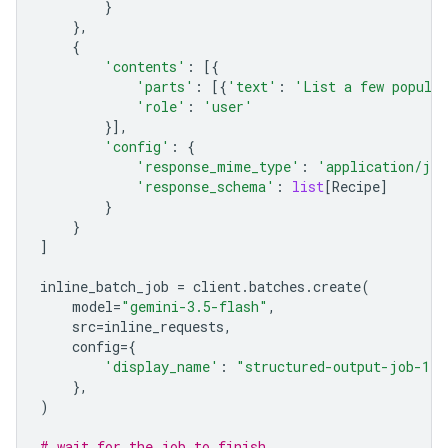
}
},
{
'contents'
:
[{
'parts'
:
[{
'text'
:
'List a few popular
'role'
:
'user'
}],
'config'
:
{
'response_mime_type'
:
'application/jso
'response_schema'
:
list
[
Recipe
]
}
}
]
inline_batch_job
=
client
.
batches
.
create
(
model
=
"gemini-3.5-flash"
,
src
=
inline_requests
,
config
=
{
'display_name'
:
"structured-output-job-1"
},
)
# wait for the job to finish