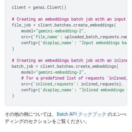
client
=
genai
.
Client
()
# Creating an embeddings batch job with an input f
file_job
=
client
.
batches
.
create_embeddings
(
model
=
"gemini-embedding-2"
,
src
=
{
'file_name'
:
uploaded_batch_requests
.
name
config
=
{
'display_name'
:
"Input embeddings batc
)
# Creating an embeddings batch job with an inline 
batch_job
=
client
.
batches
.
create_embeddings
(
model
=
"gemini-embedding-2"
,
# For a predefined list of requests `inlined_r
src
=
{
'inlined_requests'
:
inlined_requests
},
config
=
{
'display_name'
:
"Inlined embeddings ba
)
その他の例については、
Batch API クックブック
のエンべ
ディングのセクションをご覧ください。