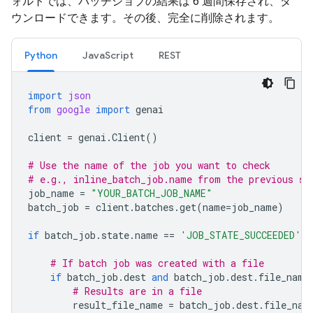
ォルトでは、バッチジョブの結果は 6 週間保存され、ダ
ウンロードできます。その後、完全に削除されます。
Python
JavaScript
REST
import
json
from
google
import
genai
client
=
genai
.
Client
()
# Use the name of the job you want to check
# e.g., inline_batch_job.name from the previous st
job_name
=
"YOUR_BATCH_JOB_NAME"
batch_job
=
client
.
batches
.
get
(
name
=
job_name
)
if
batch_job
.
state
.
name
==
'JOB_STATE_SUCCEEDED'
:
# If batch job was created with a file
if
batch_job
.
dest
and
batch_job
.
dest
.
file_name
# Results are in a file
result_file_name
=
batch_job
.
dest
.
file_nam