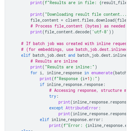
print
(
f
"Results are in file: 
{
result_file_
print
(
"Downloading result file content..."
file_content
=
client
.
files
.
download
(
file
=
# Process file_content (bytes) as needed
print
(
file_content
.
decode
(
'utf-8'
))
# If batch job was created with inline request
# (for embeddings, use batch_job.dest.inlined_
elif
batch_job
.
dest
and
batch_job
.
dest
.
inlined
# Results are inline
print
(
"Results are inline:"
)
for
i
,
inline_response
in
enumerate
(
batch_
print
(
f
"Response 
{
i
+
1
}
:"
)
if
inline_response
.
response
:
# Accessing response, structure ma
try
:
print
(
inline_response
.
response
except
AttributeError
:
print
(
inline_response
.
response
elif
inline_response
.
error
:
print
(
f
"Error: 
{
inline_response
.
er