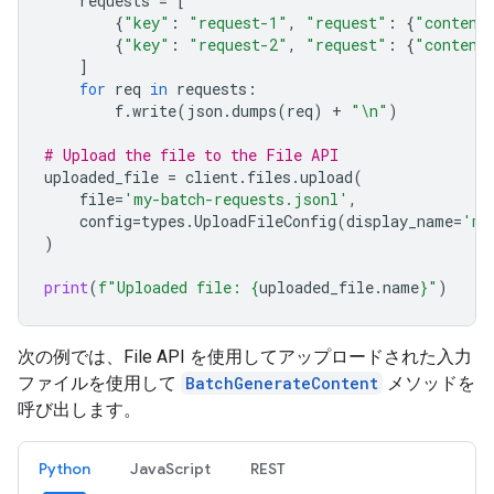
requests
=
[
{
"key"
:
"request-1"
,
"request"
:
{
"content
{
"key"
:
"request-2"
,
"request"
:
{
"content
]
for
req
in
requests
:
f
.
write
(
json
.
dumps
(
req
)
+
"
\n
"
)
# Upload the file to the File API
uploaded_file
=
client
.
files
.
upload
(
file
=
'my-batch-requests.jsonl'
,
config
=
types
.
UploadFileConfig
(
display_name
=
'my
)
print
(
f
"Uploaded file: 
{
uploaded_file
.
name
}
"
)
次の例では、File API を使用してアップロードされた入力
ファイルを使用して
BatchGenerateContent
メソッドを
呼び出します。
Python
JavaScript
REST