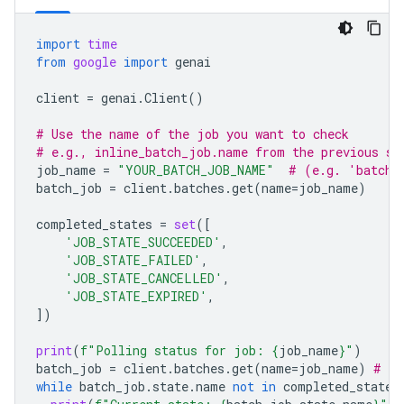
import
time
from
google
import
genai
client
=
genai
.
Client
()
# Use the name of the job you want to check
# e.g., inline_batch_job.name from the previous st
job_name
=
"YOUR_BATCH_JOB_NAME"
# (e.g. 'batche
batch_job
=
client
.
batches
.
get
(
name
=
job_name
)
completed_states
=
set
([
'JOB_STATE_SUCCEEDED'
,
'JOB_STATE_FAILED'
,
'JOB_STATE_CANCELLED'
,
'JOB_STATE_EXPIRED'
,
])
print
(
f
"Polling status for job: 
{
job_name
}
"
)
batch_job
=
client
.
batches
.
get
(
name
=
job_name
)
# In
while
batch_job
.
state
.
name
not
in
completed_states