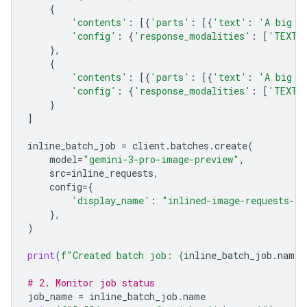
{
'contents'
:
[{
'parts'
:
[{
'text'
:
'A big l
'config'
:
{
'response_modalities'
:
[
'TEXT'
},
{
'contents'
:
[{
'parts'
:
[{
'text'
:
'A big l
'config'
:
{
'response_modalities'
:
[
'TEXT'
}
]
inline_batch_job
=
client
.
batches
.
create
(
model
=
"gemini-3-pro-image-preview"
,
src
=
inline_requests
,
config
=
{
'display_name'
:
"inlined-image-requests-jo
},
)
print
(
f
"Created batch job: 
{
inline_batch_job
.
name
}
# 2. Monitor job status
job_name
=
inline_batch_job
.
name