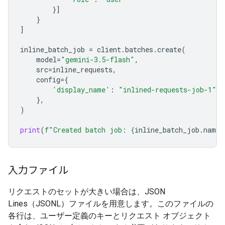
}]
}
]
inline_batch_job
=
client
.
batches
.
create
(
model
=
"gemini-3.5-flash"
,
src
=
inline_requests
,
config
=
{
'display_name'
:
"inlined-requests-job-1"
,
},
)
print
(
f
"Created batch job: 
{
inline_batch_job
.
name
}
入力ファイル
リクエストのセットが大きい場合は、JSON
Lines（JSONL）ファイルを用意します。このファイルの
各行は、ユーザー定義のキーとリクエスト オブジェクト