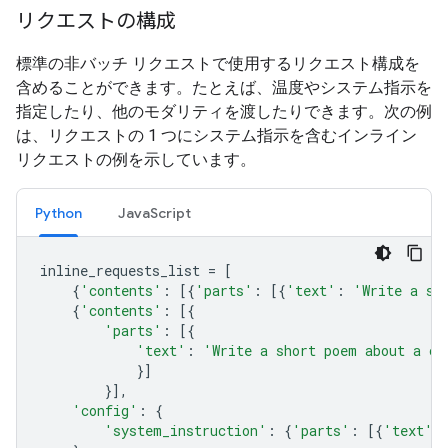
リクエストの構成
標準の非バッチ リクエストで使用するリクエスト構成を
含めることができます。たとえば、温度やシステム指示を
指定したり、他のモダリティを渡したりできます。次の例
は、リクエストの 1 つにシステム指示を含むインライン
リクエストの例を示しています。
Python
JavaScript
inline_requests_list
=
[
{
'contents'
:
[{
'parts'
:
[{
'text'
:
'Write a sh
{
'contents'
:
[{
'parts'
:
[{
'text'
:
'Write a short poem about a ca
}]
}],
'config'
:
{
'system_instruction'
:
{
'parts'
:
[{
'text'
: