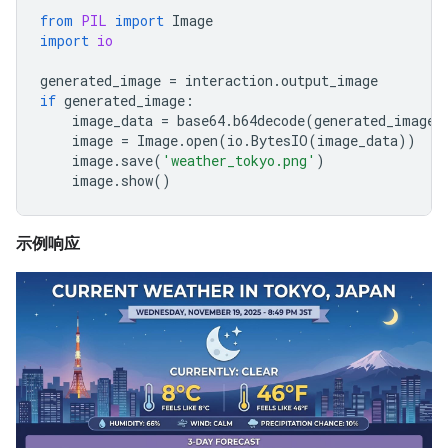
from
PIL
import
Image
import
io
generated_image
=
interaction
.
output_image
if
generated_image
:
image_data
=
base64
.
b64decode
(
generated_image
.
image
=
Image
.
open
(
io
.
BytesIO
(
image_data
))
image
.
save
(
'weather_tokyo.png'
)
image
.
show
()
示例响应