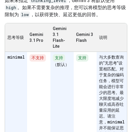
如果未指定
thinking_level
，Gemini 3 将默认使用
high
。如果不需要复杂的推理，您可以将模型的思考等级
限制为
low
，以获得更快、延迟更低的回答。
Gemini
Gemini
3.1
Gemini 3
思考等级
说明
3.1 Pro
Flash-
Flash
Lite
minimal
与大多数查询
不支持
支持
支持
的“无思考”设
（默认）
置相匹配。对
于复杂的编码
任务，模型可
能会进行非常
少的思考。最
大限度地减少
聊天或高吞吐
量应用的延
迟。请注
minimal
意，
并不能保证思