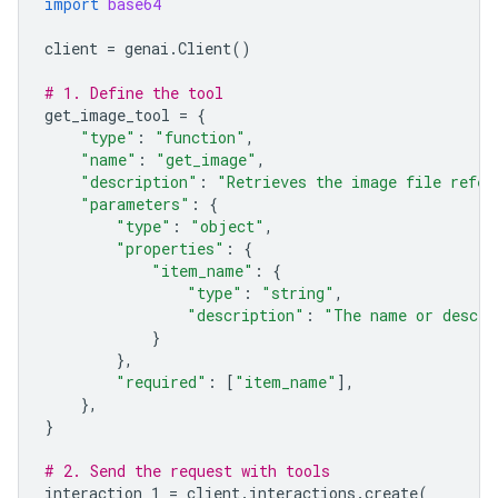
import
base64
client
=
genai
.
Client
()
# 1. Define the tool
get_image_tool
=
{
"type"
:
"function"
,
"name"
:
"get_image"
,
"description"
:
"Retrieves the image file refer
"parameters"
:
{
"type"
:
"object"
,
"properties"
:
{
"item_name"
:
{
"type"
:
"string"
,
"description"
:
"The name or descri
}
},
"required"
:
[
"item_name"
],
},
}
# 2. Send the request with tools
interaction_1
=
client
.
interactions
.
create
(