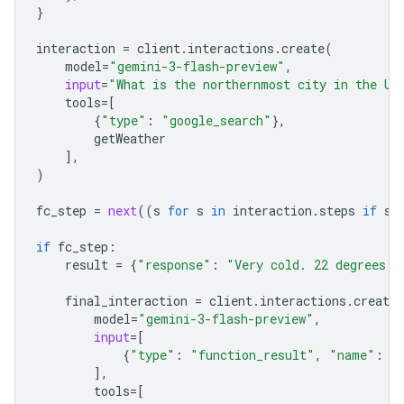
}
interaction
=
client
.
interactions
.
create
(
model
=
"gemini-3-flash-preview"
,
input
=
"What is the northernmost city in the Un
tools
=
[
{
"type"
:
"google_search"
},
getWeather
],
)
fc_step
=
next
((
s
for
s
in
interaction
.
steps
if
s
.
if
fc_step
:
result
=
{
"response"
:
"Very cold. 22 degrees F
final_interaction
=
client
.
interactions
.
create
model
=
"gemini-3-flash-preview"
,
input
=
[
{
"type"
:
"function_result"
,
"name"
:
f
],
tools
=
[