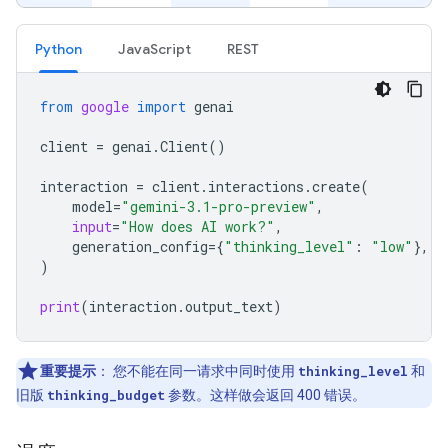
Python
JavaScript
REST
from
google
import
genai
client
=
genai
.
Client
()
interaction
=
client
.
interactions
.
create
(
model
=
"gemini-3.1-pro-preview"
,
input
=
"How does AI work?"
,
generation_config
=
{
"thinking_level"
:
"low"
},
)
print
(
interaction
.
output_text
)
重要提示
：
您不能在同一请求中同时使用
thinking_level
和
旧版
thinking_budget
参数。这样做会返回 400 错误。