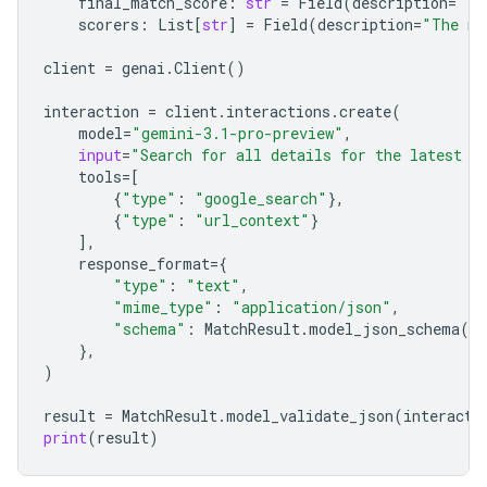
final_match_score
:
str
=
Field
(
description
=
"Th
scorers
:
List
[
str
]
=
Field
(
description
=
"The na
client
=
genai
.
Client
()
interaction
=
client
.
interactions
.
create
(
model
=
"gemini-3.1-pro-preview"
,
input
=
"Search for all details for the latest E
tools
=
[
{
"type"
:
"google_search"
},
{
"type"
:
"url_context"
}
],
response_format
=
{
"type"
:
"text"
,
"mime_type"
:
"application/json"
,
"schema"
:
MatchResult
.
model_json_schema
()
},
)
result
=
MatchResult
.
model_validate_json
(
interacti
print
(
result
)