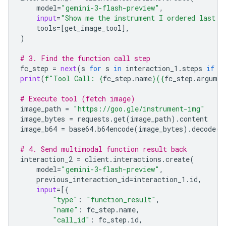
model
=
"gemini-3-flash-preview"
,
input
=
"Show me the instrument I ordered last m
tools
=
[
get_image_tool
],
)
# 3. Find the function call step
fc_step
=
next
(
s
for
s
in
interaction_1
.
steps
if
s
print
(
f
"Tool Call: 
{
fc_step
.
name
}
(
{
fc_step
.
argumen
# Execute tool (fetch image)
image_path
=
"https://goo.gle/instrument-img"
image_bytes
=
requests
.
get
(
image_path
)
.
content
image_b64
=
base64
.
b64encode
(
image_bytes
)
.
decode
(
"
# 4. Send multimodal function result back
interaction_2
=
client
.
interactions
.
create
(
model
=
"gemini-3-flash-preview"
,
previous_interaction_id
=
interaction_1
.
id
,
input
=
[{
"type"
:
"function_result"
,
"name"
:
fc_step
.
name
,
"call_id"
:
fc_step
.
id
,