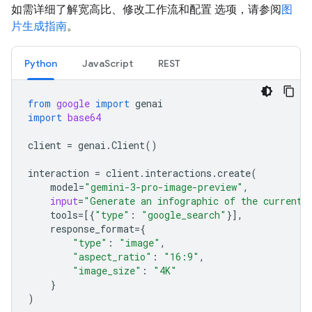
如需详细了解宽高比、修改工作流和配置 选项，请参阅
图
片生成指南
。
Python
JavaScript
REST
from
google
import
genai
import
base64
client
=
genai
.
Client
()
interaction
=
client
.
interactions
.
create
(
model
=
"gemini-3-pro-image-preview"
,
input
=
"Generate an infographic of the current 
tools
=
[{
"type"
:
"google_search"
}],
response_format
=
{
"type"
:
"image"
,
"aspect_ratio"
:
"16:9"
,
"image_size"
:
"4K"
}
)