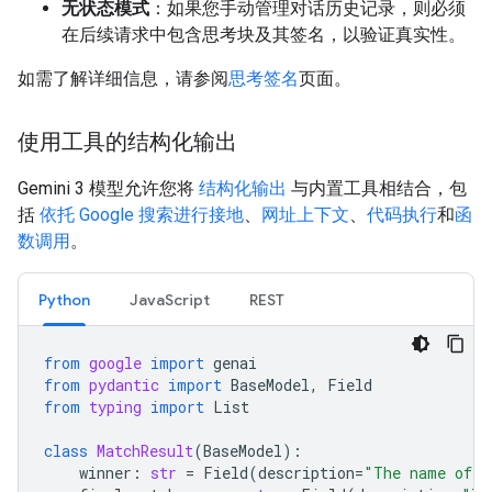
无状态模式
：如果您手动管理对话历史记录，则必须
在后续请求中包含思考块及其签名，以验证真实性。
如需了解详细信息，请参阅
思考签名
页面。
使用工具的结构化输出
Gemini 3 模型允许您将
结构化输出
与内置工具相结合，包
括
依托 Google 搜索进行接地
、
网址上下文
、
代码执行
和
函
数调用
。
Python
JavaScript
REST
from
google
import
genai
from
pydantic
import
BaseModel
,
Field
from
typing
import
List
class
MatchResult
(
BaseModel
):
winner
:
str
=
Field
(
description
=
"The name of t