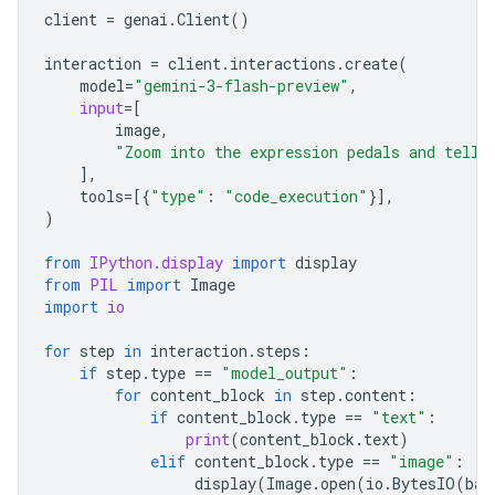
client
=
genai
.
Client
()
interaction
=
client
.
interactions
.
create
(
model
=
"gemini-3-flash-preview"
,
input
=
[
image
,
"Zoom into the expression pedals and tell 
],
tools
=
[{
"type"
:
"code_execution"
}],
)
from
IPython.display
import
display
from
PIL
import
Image
import
io
for
step
in
interaction
.
steps
:
if
step
.
type
==
"model_output"
:
for
content_block
in
step
.
content
:
if
content_block
.
type
==
"text"
:
print
(
content_block
.
text
)
elif
content_block
.
type
==
"image"
:
display
(
Image
.
open
(
io
.
BytesIO
(
bas