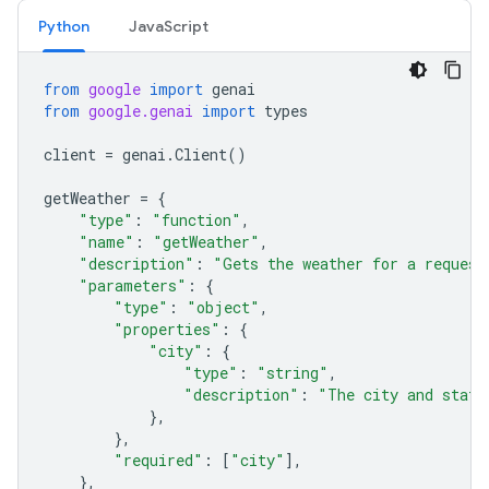
Python
JavaScript
from
google
import
genai
from
google.genai
import
types
client
=
genai
.
Client
()
getWeather
=
{
"type"
:
"function"
,
"name"
:
"getWeather"
,
"description"
:
"Gets the weather for a request
"parameters"
:
{
"type"
:
"object"
,
"properties"
:
{
"city"
:
{
"type"
:
"string"
,
"description"
:
"The city and state
},
},
"required"
:
[
"city"
],
},