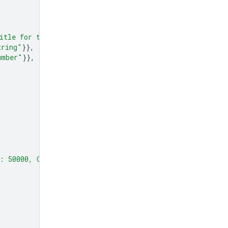
itle for the chart."
},
tring"
}},
umber"
}},
1: 50000, Q2: 75000, Q3: 60000."
,