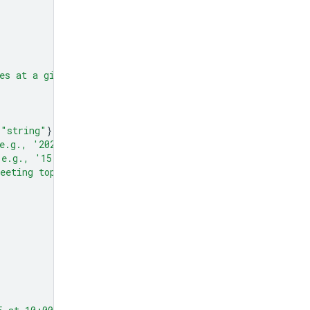
es at a given time and date."
,
"string"
}},
e.g., '2024-07-29')"
},
(e.g., '15:00')"
},
eeting topic."
},