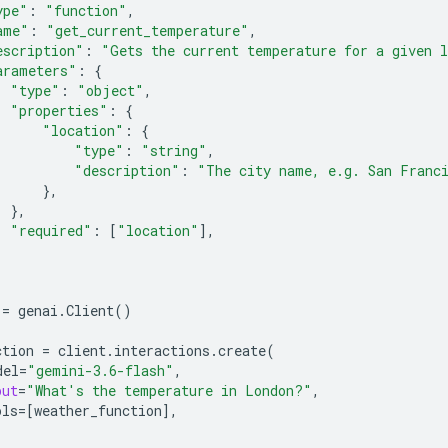
ype"
:
"function"
,
ame"
:
"get_current_temperature"
,
escription"
:
"Gets the current temperature for a given 
arameters"
:
{
"type"
:
"object"
,
"properties"
:
{
"location"
:
{
"type"
:
"string"
,
"description"
:
"The city name, e.g. San Franc
},
},
"required"
:
[
"location"
],
=
genai
.
Client
()
ction
=
client
.
interactions
.
create
(
del
=
"gemini-3.6-flash"
,
put
=
"What's the temperature in London?"
,
ols
=
[
weather_function
],