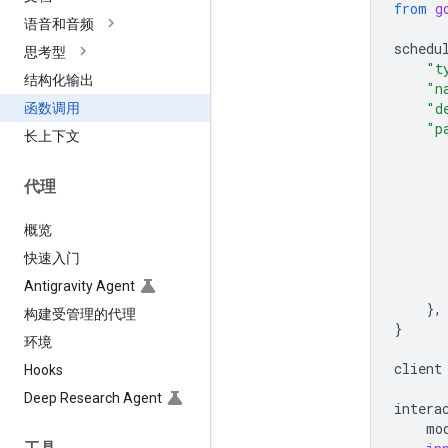
from
g
语音和音频
schedu
思考型
"t
结构化输出
"n
"d
函数调用
"p
长上下文
代理
概览
快速入门
Antigravity Agent
},
构建受管理的代理
}
环境
client
Hooks
Deep Research Agent
intera
mo