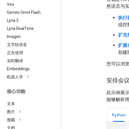
Veo
然语言与实
Gemini Omni Flash
执行
Lyria 3
或控
Lyria Real
Time
扩充
Imagen
文字转语音
扩展
创建
正在使用
实时翻译
您可以浏
Embeddings
机器人学
安排会
核心功能
此示例展
能够解析
文本
图片
Python
视频
文档