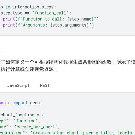
ep
in
interaction
.
steps
:
step
.
type
==
"function_call"
:
print
(
f
"Function to call: 
{
step
.
name
}
"
)
print
(
f
"Arguments: 
{
step
.
arguments
}
"
)
表
示了如何定义一个可根据结构化数据生成条形图的函数，演示了
具执行计算或创建视觉资源：
JavaScript
REST
oogle
import
genai
_chart_function
=
{
ype"
:
"function"
,
ame"
:
"create_bar_chart"
,
escription"
:
"Creates a bar chart given a title, labels,