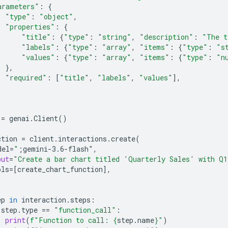
arameters"
:
{
"type"
:
"object"
,
"properties"
:
{
"title"
:
{
"type"
:
"string"
,
"description"
:
"The t
"labels"
:
{
"type"
:
"array"
,
"items"
:
{
"type"
:
"s
"values"
:
{
"type"
:
"array"
,
"items"
:
{
"type"
:
"n
},
"required"
:
[
"title"
,
"labels"
,
"values"
],
=
genai
.
Client
()
ction
=
client
.
interactions
.
create
(
del
=
"
;gemini-3.6-flash"
,
put
=
"Create a bar chart titled 'Quarterly Sales' with Q
ols
=
[
create_chart_function
],
ep
in
interaction
.
steps
:
step
.
type
==
"function_call"
:
print
(
f
"Function to call: 
{
step
.
name
}
"
)