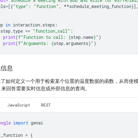
put
=
"Schedule a meeting with Bob and Alice for 03/14/202
ols
=
[{
"type"
:
"function"
,
**
schedule_meeting_function
}]
ep
in
interaction
.
steps
:
step
.
type
==
"function_call"
:
print
(
f
"Function to call: 
{
step
.
name
}
"
)
print
(
f
"Arguments: 
{
step
.
arguments
}
"
)
气信息
示了如何定义一个用于检索某个位置的温度数据的函数，从而使
PI 来回答需要实时信息或外部信息的查询。
JavaScript
REST
oogle
import
genai
r_function
=
{