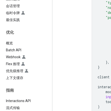
"t
会话管理
"n
"d
临时令牌
"p
最佳实践
优化
概览
Batch API
Webhook
},
Flex 推理
}
优先级推理
client
上下文缓存
intera
指南
mo
in
Interactions API
to
)
流式传输