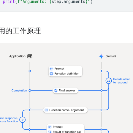
print
(
f
"Arguments: 
{
step
.
arguments
}
"
)
用的工作原理