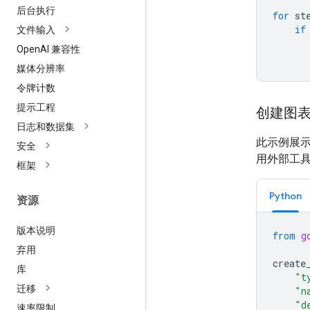
后台执行
for
st
if
文件输入
Open
AI 兼容性
媒体分辨率
令牌计数
提示工程
创建图
日志和数据集
此示例展
安全
用外部工
框架
Python
资源
版本说明
from
g
弃用
create
库
"t
迁移
"n
"d
速率限制