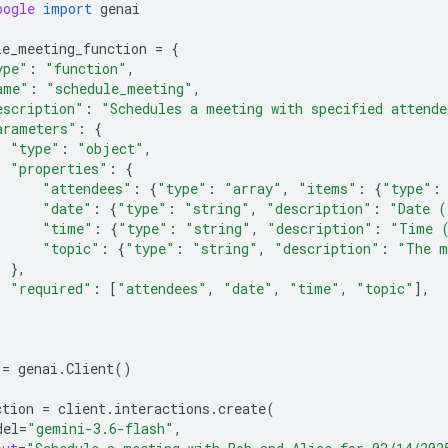
oogle
import
genai
le_meeting_function
=
{
ype"
:
"function"
,
ame"
:
"schedule_meeting"
,
escription"
:
"Schedules a meeting with specified attende
arameters"
:
{
"type"
:
"object"
,
"properties"
:
{
"attendees"
:
{
"type"
:
"array"
,
"items"
:
{
"type"
:
"date"
:
{
"type"
:
"string"
,
"description"
:
"Date (
"time"
:
{
"type"
:
"string"
,
"description"
:
"Time 
"topic"
:
{
"type"
:
"string"
,
"description"
:
"The m
},
"required"
:
[
"attendees"
,
"date"
,
"time"
,
"topic"
],
=
genai
.
Client
()
ction
=
client
.
interactions
.
create
(
del
=
"gemini-3.6-flash"
,