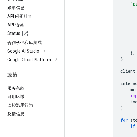
"p
账单信息
API 问题排查
API 错误
Status
合作伙伴和库集成
Google AI Studio
},
}
Google Cloud Platform
client
政策
intera
服务条款
mo
in
可用区域
to
监控滥用行为
)
反馈信息
for
st
if