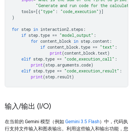
"Generate and run code for the calculati
tools
=
[{
"type"
:
"code_execution"
}]
)
for
step
in
interaction2
.
steps
:
if
step
.
type
==
"model_output"
:
for
content_block
in
step
.
content
:
if
content_block
.
type
==
"text"
:
print
(
content_block
.
text
)
elif
step
.
type
==
"code_execution_call"
:
print
(
step
.
arguments
.
code
)
elif
step
.
type
==
"code_execution_result"
:
print
(
step
.
result
)
输入
/
输出 (I
/
O)
在当前的 Gemini 模型（例如
Gemini 3.5 Flash
）中，代码执
行支持文件输入和图表输出。利用这些输入和输出功能，您