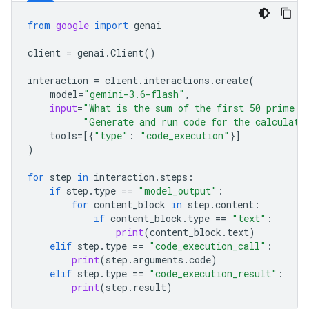
from
google
import
genai
client
=
genai
.
Client
()
interaction
=
client
.
interactions
.
create
(
model
=
"gemini-3.6-flash"
,
input
=
"What is the sum of the first 50 prime n
"Generate and run code for the calculati
tools
=
[{
"type"
:
"code_execution"
}]
)
for
step
in
interaction
.
steps
:
if
step
.
type
==
"model_output"
:
for
content_block
in
step
.
content
:
if
content_block
.
type
==
"text"
:
print
(
content_block
.
text
)
elif
step
.
type
==
"code_execution_call"
:
print
(
step
.
arguments
.
code
)
elif
step
.
type
==
"code_execution_result"
:
print
(
step
.
result
)