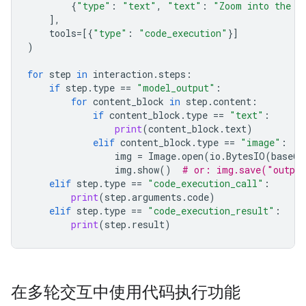
{
"type"
:
"text"
,
"text"
:
"Zoom into the e
],
tools
=
[{
"type"
:
"code_execution"
}]
)
for
step
in
interaction
.
steps
:
if
step
.
type
==
"model_output"
:
for
content_block
in
step
.
content
:
if
content_block
.
type
==
"text"
:
print
(
content_block
.
text
)
elif
content_block
.
type
==
"image"
:
img
=
Image
.
open
(
io
.
BytesIO
(
base64
img
.
show
()
# or: img.save("outpu
elif
step
.
type
==
"code_execution_call"
:
print
(
step
.
arguments
.
code
)
elif
step
.
type
==
"code_execution_result"
:
print
(
step
.
result
)
在多轮交互中使用代码执行功能