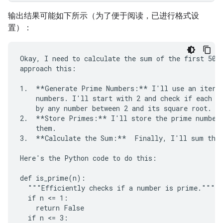
输出结果可能如下所示（为了便于阅读，已进行格式设
置）：
Okay, I need to calculate the sum of the first 50 p
approach this:

1.  **Generate Prime Numbers:** I'll use an iterat
    numbers. I'll start with 2 and check if each su
    by any number between 2 and its square root. If
2.  **Store Primes:** I'll store the prime numbers
    them.

3.  **Calculate the Sum:**  Finally, I'll sum the 
Here's the Python code to do this:

def is_prime(n):

  """Efficiently checks if a number is prime."""

  if n <= 1:

    return False

  if n <= 3:
