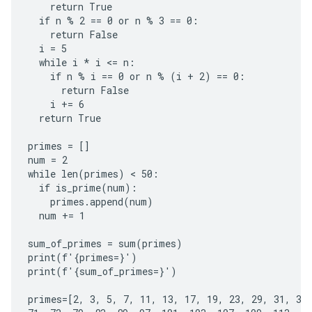
    return True

  if n % 2 == 0 or n % 3 == 0:

    return False

  i = 5

  while i * i <= n:

    if n % i == 0 or n % (i + 2) == 0:

      return False

    i += 6

  return True

primes = []

num = 2

while len(primes) < 50:

  if is_prime(num):

    primes.append(num)

  num += 1

sum_of_primes = sum(primes)

print(f'{primes=}')

print(f'{sum_of_primes=}')

primes=[2, 3, 5, 7, 11, 13, 17, 19, 23, 29, 31, 37,