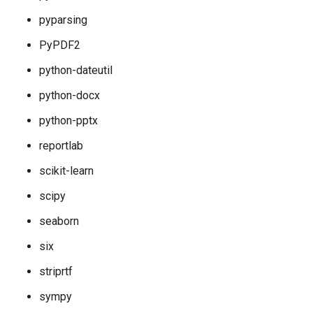
pyparsing
PyPDF2
python-dateutil
python-docx
python-pptx
reportlab
scikit-learn
scipy
seaborn
six
striprtf
sympy