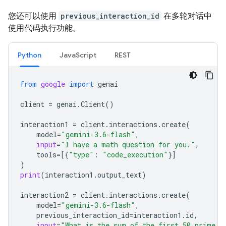
您还可以使用
previous_interaction_id
在多轮对话中
使用代码执行功能。
Python
JavaScript
REST
from
google
import
genai
client
=
genai
.
Client
()
interaction1
=
client
.
interactions
.
create
(
model
=
"gemini-3.6-flash"
,
input
=
"I have a math question for you."
,
tools
=
[{
"type"
:
"code_execution"
}]
)
print
(
interaction1
.
output_text
)
interaction2
=
client
.
interactions
.
create
(
model
=
"gemini-3.6-flash"
,
previous_interaction_id
=
interaction1
.
id
,
input
=
"What is the sum of the first 50 prime n