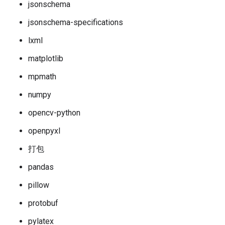
jsonschema
jsonschema-specifications
lxml
matplotlib
mpmath
numpy
opencv-python
openpyxl
打包
pandas
pillow
protobuf
pylatex