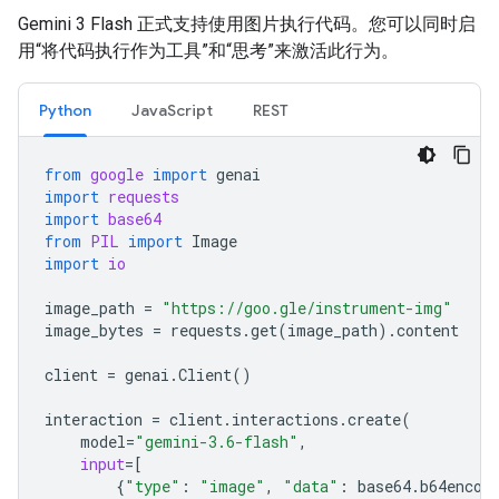
Gemini 3 Flash 正式支持使用图片执行代码。您可以同时启
用“将代码执行作为工具”和“思考”来激活此行为。
Python
JavaScript
REST
from
google
import
genai
import
requests
import
base64
from
PIL
import
Image
import
io
image_path
=
"https://goo.gle/instrument-img"
image_bytes
=
requests
.
get
(
image_path
)
.
content
client
=
genai
.
Client
()
interaction
=
client
.
interactions
.
create
(
model
=
"gemini-3.6-flash"
,
input
=
[
{
"type"
:
"image"
,
"data"
:
base64
.
b64encod