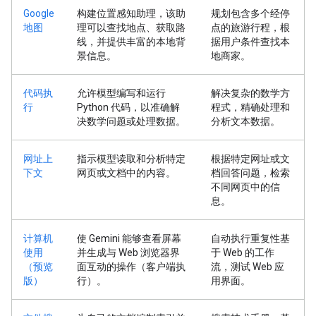
Google
构建位置感知助理，该助
规划包含多个经停
地图
理可以查找地点、获取路
点的旅游行程，根
线，并提供丰富的本地背
据用户条件查找本
景信息。
地商家。
代码执
允许模型编写和运行
解决复杂的数学方
行
Python 代码，以准确解
程式，精确处理和
决数学问题或处理数据。
分析文本数据。
网址上
指示模型读取和分析特定
根据特定网址或文
下文
网页或文档中的内容。
档回答问题，检索
不同网页中的信
息。
计算机
使 Gemini 能够查看屏幕
自动执行重复性基
使用
并生成与 Web 浏览器界
于 Web 的工作
（预览
面互动的操作（客户端执
流，测试 Web 应
版）
行）。
用界面。