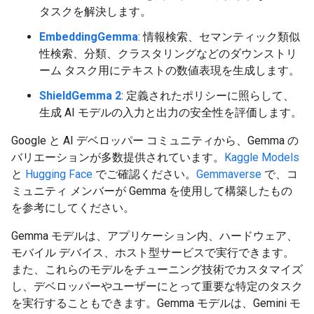
タスクを解決します。
EmbeddingGemma
: 情報検索、セマンティック類似
性検索、分類、クラスタリングなどのダウンストリ
ーム タスク用にテキストの数値表現を生成します。
ShieldGemma 2
: 定義されたポリシーに照らして、
生成 AI モデルの入力と出力の安全性を評価します。
Google と AI デベロッパー コミュニティから、Gemma の
バリエーションが多数提供されています。
Kaggle Models
と
Hugging Face
でご確認ください。
Gemmaverse
で、コ
ミュニティ メンバーが Gemma を使用して構築したもの
を参考にしてください。
Gemma モデルは、アプリケーション内、ハードウェア、
モバイル デバイス、ホスト型サービスで実行できます。
また、これらのモデルをチューニング技術でカスタマイズ
し、デベロッパーやユーザーにとって重要な特定のタスク
を実行することもできます。Gemma モデルは、Gemini モ