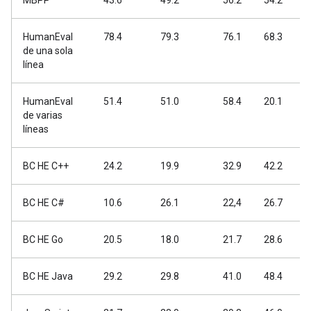
MBPP
43.6
49.2
56.2
54.2
5
HumanEval
78.4
79.3
76.1
68.3
7
de una sola
línea
HumanEval
51.4
51.0
58.4
20.1
2
de varias
líneas
BC HE C++
24.2
19.9
32.9
42.2
4
BC HE C#
10.6
26.1
22,4
26.7
5
BC HE Go
20.5
18.0
21.7
28.6
3
BC HE Java
29.2
29.8
41.0
48.4
5