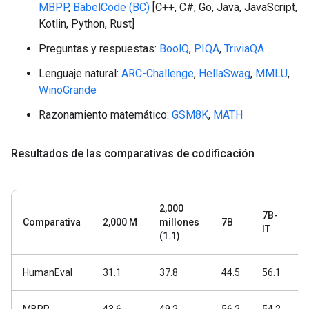
MBPP
,
BabelCode (BC)
[C++, C#, Go, Java, JavaScript,
Kotlin, Python, Rust]
Preguntas y respuestas:
BoolQ
,
PIQA
,
TriviaQA
Lenguaje natural:
ARC-Challenge
,
HellaSwag
,
MMLU
,
WinoGrande
Razonamiento matemático:
GSM8K
,
MATH
Resultados de las comparativas de codificación
2,000
7
7B-
Comparativa
2,000 M
millones
7B
I
IT
(1.1)
(
HumanEval
31.1
37.8
44.5
56.1
6