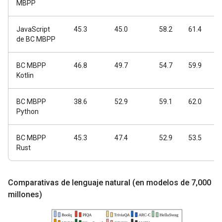
MBPP
JavaScript
45.3
45.0
58.2
61.4
6
de BC MBPP
BC MBPP
46.8
49.7
54.7
59.9
6
Kotlin
BC MBPP
38.6
52.9
59.1
62.0
6
Python
BC MBPP
45.3
47.4
52.9
53.5
5
Rust
Comparativas de lenguaje natural (en modelos de 7
,
000
millones)