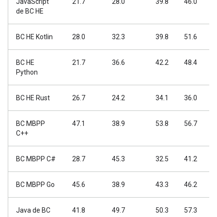
JavaScript
21.7
28.0
39.8
46.0
4
de BC HE
BC HE Kotlin
28.0
32.3
39.8
51.6
4
BC HE
21.7
36.6
42.2
48.4
5
Python
BC HE Rust
26.7
24.2
34.1
36.0
3
BC MBPP
47.1
38.9
53.8
56.7
6
C++
BC MBPP C#
28.7
45.3
32.5
41.2
6
BC MBPP Go
45.6
38.9
43.3
46.2
5
Java de BC
41.8
49.7
50.3
57.3
6