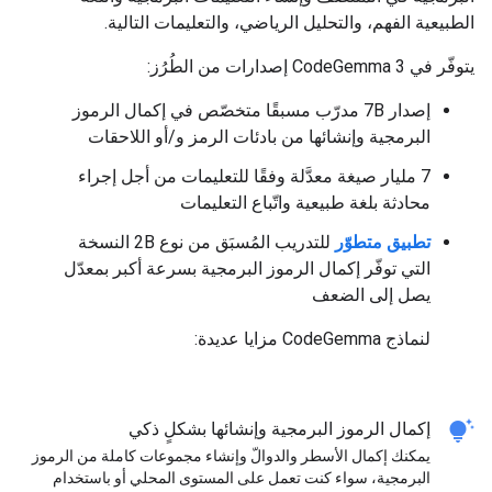
الطبيعية الفهم، والتحليل الرياضي، والتعليمات التالية.
يتوفّر في CodeGemma 3 إصدارات من الطُرُز:
إصدار 7B مدرّب مسبقًا متخصّص في إكمال الرموز
البرمجية وإنشائها من بادئات الرمز و/أو اللاحقات
7 مليار صيغة معدَّلة وفقًا للتعليمات من أجل إجراء
محادثة بلغة طبيعية واتّباع التعليمات
تطبيق متطوّر
للتدريب المُسبَق من نوع 2B النسخة
التي توفّر إكمال الرموز البرمجية بسرعة أكبر بمعدّل
يصل إلى الضعف
لنماذج CodeGemma مزايا عديدة:
tips_and_updates
إكمال الرموز البرمجية وإنشائها بشكلٍ ذكي
يمكنك إكمال الأسطر والدوالّ وإنشاء مجموعات كاملة من الرموز
البرمجية، سواء كنت تعمل على المستوى المحلي أو باستخدام