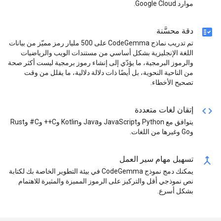
موارد Google Cloud.
fact_check
دقة محسَّنة
تم تدريب نماذج CodeGemma على 500 مليار رمز مميّز من بيانات
اللغة الإنجليزية بشكل أساسي من مستندات الويب والرياضيات
والرموز البرمجية، ما يؤدّي إلى إنشاء رموز برمجية ليست أكثر صحة
من الناحية النحوية، بل أيضًا ذات دلالة دلالية، ما يقلل من وقت
تصحيح الأخطاء.
code
إتقان لغات متعددة
يتوافق مع Python وJavaScript وJava وKotlin وC++ وC# وRust
وGo وغيرها من اللغات.
merge
تسهيل مهام سير العمل
يمكنك دمج نموذج CodeGemma في بيئة التطوير الخاصة بك لكتابة
نص نموذجي أقل والتركيز على الرموز المميزة والمثيرة للاهتمام
بشكل أسرع.