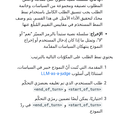
المطلوب تصنيفه ومجموعة من السياسات وخاتمة
الطلب يجب تنسيق الطلب الكامل باستخدام نمط
محدّد لتحقيق الأداء الأمثل. في هذا القسم، يتم وصف
النمط المستخدَم في مقاييس التقييم المُبلّغ عنها.
الإخراج:
سلسلة نصية ستبدأ بالرمز المميّز "نعم" أو
"لا"، وتمثل ما إذا كان إدخال المستخدم أو إخراج
النموذج ينتهكان السياسات المقدَّمة.
يحتوي نمط الطلب على المكوّنات التالية بالترتيب:
المقدمة، التي تُثبت أنّ النموذج خبير في السياسات،
استنادًا إلى أسلوب
LLM-as-a-judge
طلب المستخدم، الذي تم تغليفه بعنصرَي التحكّم
<start_of_turn>
و
<end_of_turn>
اختياريًا، يمكن أيضًا تضمين رمزَي التحكّم
<start_of_turn>
و
<end_of_turn>
في ردّ
النموذج.