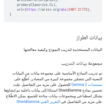
primaryClass
=
{
cs
.
CL
}
,
url
=
{
https
:
//
arxiv
.
org
/
abs
/
2407.21772
}
,
}
بيانات الطراز
البيانات المستخدَمة لتدريب النموذج وكيفية معالجتها
مجموعة بيانات التدريب
تم تدريب النماذج الأساسية على مجموعة بيانات من البيانات
النصية التي تتضمّن مجموعة كبيرة من المصادر، اطّلِع على
مستندات Gemma 2
للحصول على مزيد من التفاصيل. تمّت
تحسين نماذج ShieldGemma استنادًا إلى بيانات داخلية تم إنشاؤها
بشكل اصطناعي ومجموعات بيانات متاحة للجميع. يمكن الاطّلاع
على مزيد من التفاصيل في
التقرير الفني ShieldGemma
.