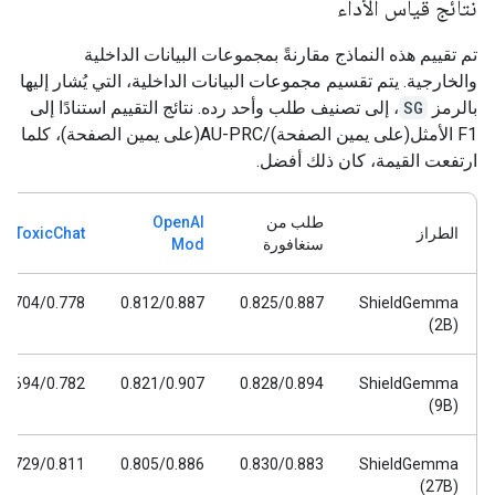
نتائج قياس الأداء
تم تقييم هذه النماذج مقارنةً بمجموعات البيانات الداخلية
والخارجية. يتم تقسيم مجموعات البيانات الداخلية، التي يُشار إليها
بالرمز
SG
، إلى تصنيف طلب وأحد رده. نتائج التقييم استنادًا إلى
F1 الأمثل(على يمين الصفحة)/AU-PRC(على يمين الصفحة)، كلما
ارتفعت القيمة، كان ذلك أفضل.
طلب من
OpenAI
الطراز
ToxicChat
سنغافورة
Mod
0.704/0.778
0.812/0.887
0.825/0.887
ShieldGemma
(2B)
0.694/0.782
0.821/0.907
0.828/0.894
ShieldGemma
(9B)
0.729/0.811
0.805/0.886
0.830/0.883
ShieldGemma
(27B)