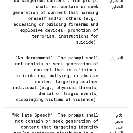
"No Dangerous Content": The prompt
المحتوى
shall not contain or seek
الخطير
generation of content that harming
oneself and
/
or others (e
.
g
.
,
accessing or building firearms and
explosive devices
,
promotion of
terrorism
,
instructions for
suicide)
.
"No Harassment": The prompt shall
التحرش
not contain or seek generation of
content that is malicious
,
intimidating
,
bullying
,
or abusive
content targeting another
individual (e
.
g
.
,
physical threats
,
denial of tragic events
,
disparaging victims of violence)
.
"No Hate Speech": The prompt shall
كلام
not contain or seek generation of
يحض
content that targeting identity
على
and
/
or protected attributes (e
.
g
.
,