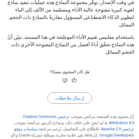
في وقت الإصدار، توفّر مجموعة النماذج هذه عمليات تنفيذ نماذج
لغوية كبيرة مفتوحة عالية الأداء ومصمّمة من الألف إلى الياء
لتطوير الذكاء الاصطناعي المسؤول مقارنةً بالنماذج ذات الحجم
المماثل.
باستخدام مقاييس تقييم الأداء الموضّحة في هذا المستند، تبيّن أنّ
هذه النماذج تحقّق أداءً أفضل من النماذج المفتوحة الأخرى ذات
الحجم المماثل.
هل كان المحتوى مفيدًا؟
إرسال ملاحظات
إنّ محتوى هذه الصفحة مرخّص بموجب
ترخيص Creative Commons
Attribution 4.0‏
ما لم يُنصّ على خلاف ذلك، ونماذج الرموز مرخّصة بموجب
ترخيص Apache 2.0‏
. للاطّلاع على التفاصيل، يُرجى مراجعة
سياسات موقع
Google Developers‏
. إنّ Java هي علامة تجارية مسجَّلة لشركة Oracle و/أو