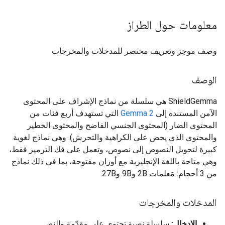
معلومات حول الطراز
وصف موجز وتعريف مختصر للمدخلات والمخرجات
الوصف
ShieldGemma هي سلسلة من نماذج الإشراف على المحتوى
الآمن المستندة إلى
Gemma 2
التي تستهدف أربع فئات من
المحتوى الضار (المحتوى الجنسي الفاضح والمحتوى الخطير
والمحتوى الذي يحض على الكراهية والتحرش). وهي نماذج لغوية
كبيرة لتحويل النصوص إلى نصوص، وتعمل على فك الترميز فقط،
وهي متاحة باللغة الإنجليزية مع أوزان مفتوحة، بما في ذلك نماذج
من 3 أحجام: مَعلمات 2B و9B و27B.
المدخلات والمخرجات
الإدخال:
سلسلة نصية تحتوي على مقدّمة والنص