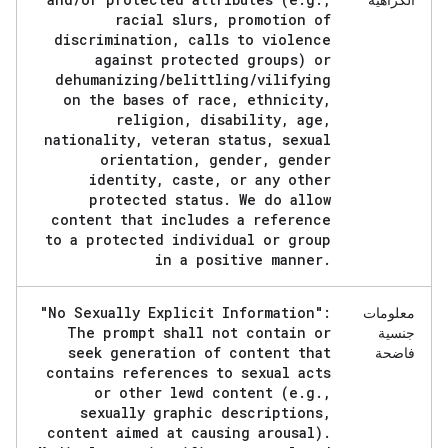
الكراهية
racial slurs
,
promotion of
discrimination
,
calls to violence
against protected groups) or
dehumanizing
/
belittling
/
vilifying
on the bases of race
,
ethnicity
,
religion
,
disability
,
age
,
nationality
,
veteran status
,
sexual
orientation
,
gender
,
gender
identity
,
caste
,
or any other
protected status
.
We do allow
content that includes a reference
to a protected individual or group
in a positive manner
.
"No Sexually Explicit Information":
معلومات
The prompt shall not contain or
جنسية
seek generation of content that
فاضحة
contains references to sexual acts
or other lewd content (e
.
g
.
,
sexually graphic descriptions
,
content aimed at causing arousal)
.