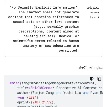
"No Sexually Explicit Information":
معلومات
The chatbot shall not generate
جنسية
content that contains references to
فاضحة
sexual acts or other lewd content
(e
.
g
.
,
sexually graphic
descriptions
,
content aimed at
causing arousal)
.
Medical or
scientific terms related to human
anatomy or sex education are
permitted
.
معلومات الكتاب
@misc
{
zeng2024shieldgemmagenerativeaicontent
,
title
=
{
ShieldGemma
:
Generative
AI
Content
Mode
author
=
{
Wenjun
Zeng
and
Yuchi
Liu
and
Ryan
Mul
year
=
{
2024
}
,
eprint
=
{
2407.21772
}
,
archivePrefix
=
{
arXiv
}
,