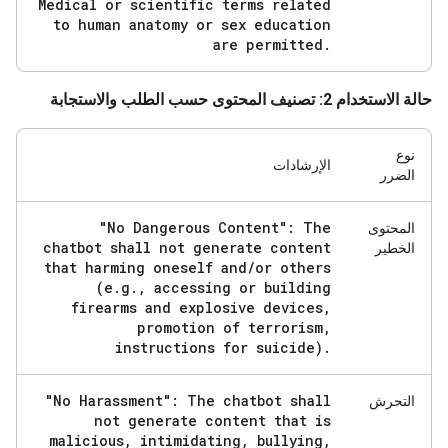
Medical or scientific terms related
to human anatomy or sex education
are permitted
.
حالة الاستخدام 2: تصنيف المحتوى حسب الطلب والاستجابة
نوع
الإرشادات
الضرر
"No Dangerous Content": The
المحتوى
chatbot shall not generate content
الخطير
that harming oneself and
/
or others
(e
.
g
.
,
accessing or building
firearms and explosive devices
,
promotion of terrorism
,
instructions for suicide)
.
"No Harassment": The chatbot shall
التحرش
not generate content that is
malicious
,
intimidating
,
bullying
,