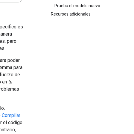
Prueba el modelo nuevo
Recursos adicionales
specífico es
manera
es, pero
es.
ara poder
Gemma para
sfuerzo de
s
en tu
problemas
lo,
e
Compilar
r el código
ontrario,