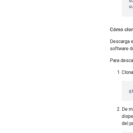
s
Cómo clon
Descarga e
software d
Para desca
Clona
De ma
dispe
del p