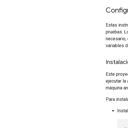
Config
Estas instr
pruebas. L
necesario, 
variables d
Instalac
Este proyec
ejecutar la
máquina anf
Para instal
Insta