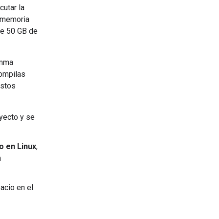
cutar la
e memoria
de 50 GB de
emma
compilas
estos
oyecto y se
o en Linux
,
n
acio en el