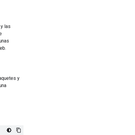
 y las
e
gunas
eb.
paquetes y
 una