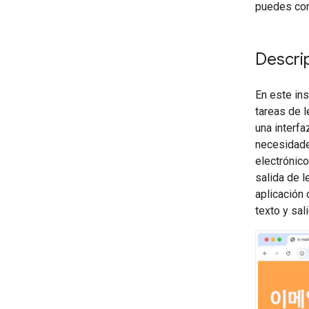
puedes com
Descri
En este ins
tareas de 
una interf
necesidade
electrónico
salida de 
aplicación 
texto y sal