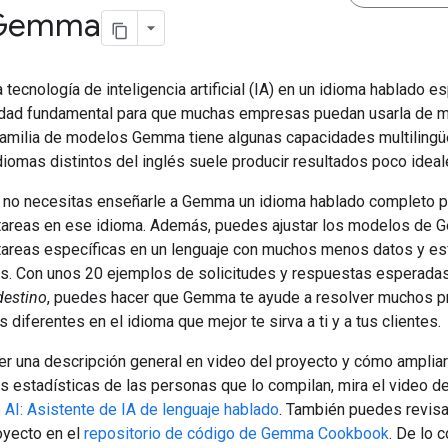
 Gemma
a tecnología de inteligencia artificial (IA) en un idioma hablado e
dad fundamental para que muchas empresas puedan usarla de 
 familia de modelos Gemma tiene algunas capacidades multilingü
diomas distintos del inglés suele producir resultados poco ideal
, no necesitas enseñarle a Gemma un idioma hablado completo p
tareas en ese idioma. Además, puedes ajustar los modelos de 
tareas específicas en un lenguaje con muchos menos datos y e
es. Con unos 20 ejemplos de solicitudes y respuestas esperada
destino
, puedes hacer que Gemma te ayude a resolver muchos 
 diferentes en el idioma que mejor te sirva a ti y a tus clientes.
er una descripción general en video del proyecto y cómo ampliar
as estadísticas de las personas que lo compilan, mira el video d
 AI: Asistente de IA de lenguaje hablado
. También puedes revisa
oyecto en el
repositorio de código de Gemma Cookbook
. De lo c