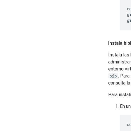
c
g
Instala bi
Instala las
administra
entorno vi
pip
. Para
consulta l
Para instal
En un