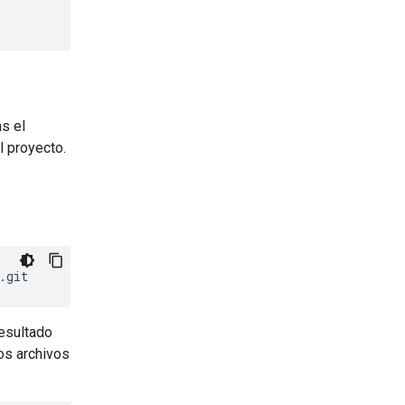
s el
l proyecto.
resultado
os archivos