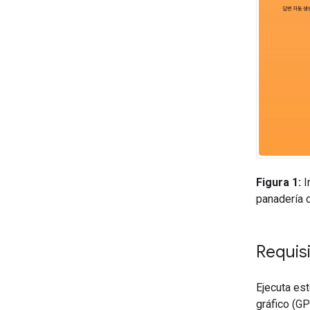
Figura 1:
I
panadería 
Requis
Ejecuta es
gráfico (G