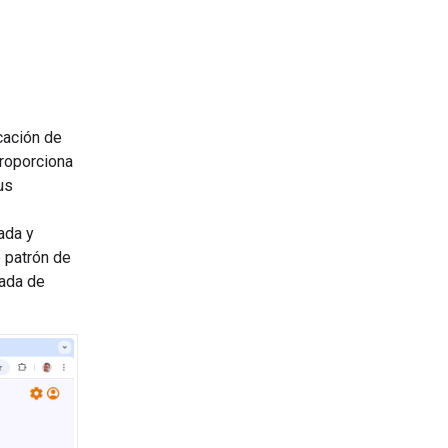
icación de
roporciona
us
rada y
 patrón de
rada de