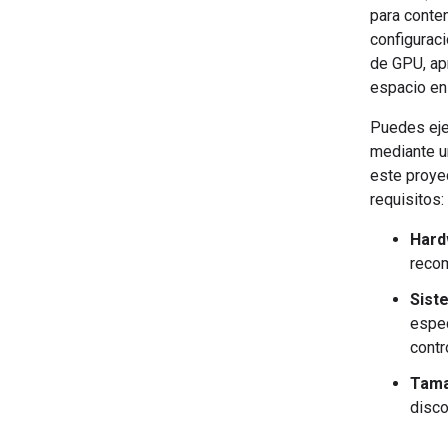
para conten
configurac
de GPU, ap
espacio en
Puedes eje
mediante u
este proye
requisitos:
Hard
recom
Sist
espe
contr
Tama
disco