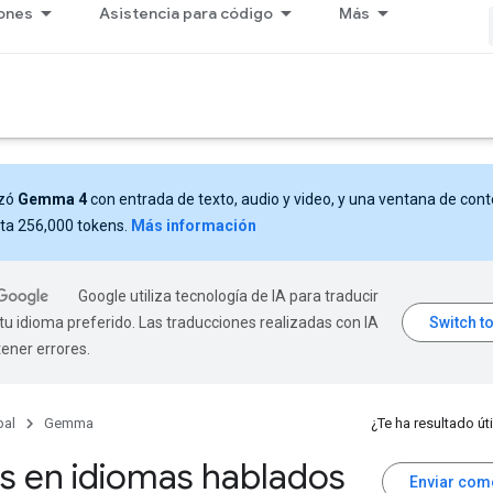
iones
Asistencia para código
Más
nzó
Gemma 4
con entrada de texto, audio y video, y una ventana de con
ta 256,000 tokens.
Más información
Google utiliza tecnología de IA para traducir
tu idioma preferido. Las traducciones realizadas con IA
ener errores.
pal
Gemma
¿Te ha resultado úti
s en idiomas hablados
Enviar com