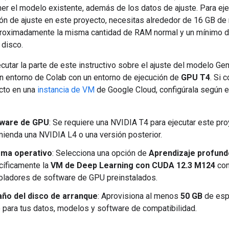
er el modelo existente, además de los datos de ajuste. Para eje
ión de ajuste en este proyecto, necesitas alrededor de 16 GB d
roximadamente la misma cantidad de RAM normal y un mínimo 
 disco.
cutar la parte de este instructivo sobre el ajuste del modelo G
n entorno de Colab con un entorno de ejecución de
GPU T4
. Si 
cto en una
instancia de VM
de Google Cloud, configúrala según 
ware de GPU
: Se requiere una NVIDIA T4 para ejecutar este pr
ienda una NVIDIA L4 o una versión posterior.
ema operativo
: Selecciona una opción de
Aprendizaje profund
cíficamente la
VM de Deep Learning con CUDA 12.3 M124
co
oladores de software de GPU preinstalados.
ño del disco de arranque
: Aprovisiona al menos
50 GB
de esp
 para tus datos, modelos y software de compatibilidad.