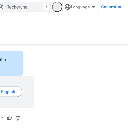
/
Connexion
nêtre
 ?