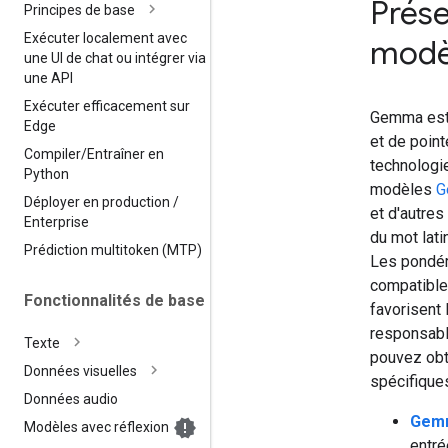
Prése
Principes de base
Exécuter localement avec
modè
une UI de chat ou intégrer via
une API
Exécuter efficacement sur
Gemma est 
Edge
et de poin
Compiler
/
Entraîner en
technologie
Python
modèles
G
Déployer en production
/
et d'autre
Enterprise
du mot lati
Prédiction multitoken (MTP)
Les pondé
compatible
Fonctionnalités de base
favorisent l
responsable
Texte
pouvez obt
Données visuelles
spécifiques
Données audio
Gem
Modèles avec réflexion
entré