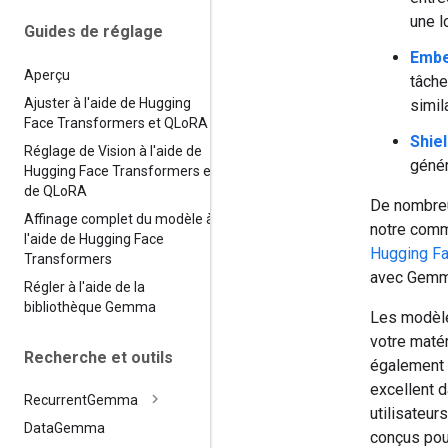
une l
Guides de réglage
Emb
Aperçu
tâche
Ajuster à l'aide de Hugging
simil
Face Transformers et QLo
RA
Shie
Réglage de Vision à l'aide de
génér
Hugging Face Transformers et
de QLo
RA
De nombreu
Affinage complet du modèle à
notre comm
l'aide de Hugging Face
Hugging F
Transformers
avec Gemm
Régler à l'aide de la
bibliothèque Gemma
Les modèle
votre maté
Recherche et outils
également 
excellent d
Recurrent
Gemma
utilisateu
Data
Gemma
conçus pou