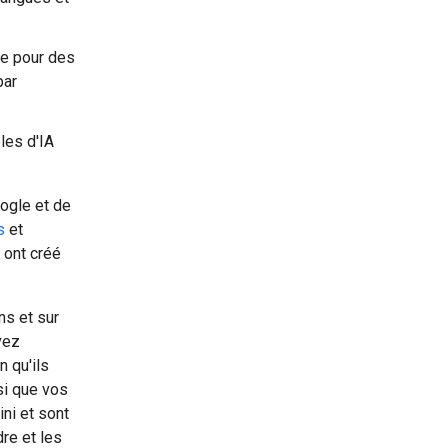
te pour des
par
les d'IA
ogle et de
s
et
 ont créé
s et sur
vez
 qu'ils
si que vos
ni et sont
re et les