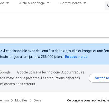
ons
Aide au codage
Communauté
a 4
est disponible avec des entrées de texte, audio et image, et une fe
texte longue allant jusqu'à 256 000 jetons.
En savoir plus
Google utilise la technologie IA pour traduire
ans votre langue préférée. Les traductions générées
nt contenir des erreurs.
emma
Modèles
Docs
Ce contenu vous a-t-il été utile