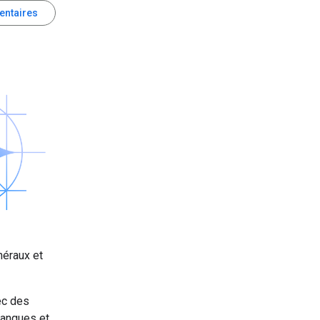
entaires
néraux et
ec des
langues et