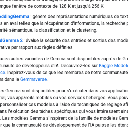
ongue fenêtre de contexte de 128 K et jusqu'à 256 K.
eddingGemma
: génère des représentations numériques de tex
s en aval telles que la récupération d'informations, la recherche 
arité sémantique, la classification et le clustering.
ldGemma 2
: évalue la sécurité des entrées et sorties des modè
ative par rapport aux règles définies.
ses autres variantes de Gemma sont disponibles auprès de Go
unauté de développeurs d'IA. Découvrez-les sur
Kaggle Model
ace
. Inspirez-vous de ce que les membres de notre communauté
a dans le
Gemmaverse
.
s Gemma sont disponibles pour s'exécuter dans vos application
riel, vos appareils mobiles ou vos services hébergés. Vous pou
personnaliser ces modèles à l'aide de techniques de réglage afin
ans l'exécution des tâches spécifiques qui vous intéressent ain
rs. Les modèles Gemma s'inspirent de la famille de modèles Gemi
r que la communauté de développement de l'IA puisse les étend