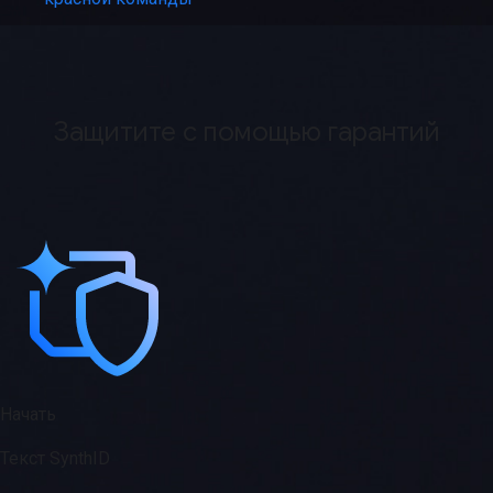
Защитите с помощью гарантий
Начать
Текст SynthID