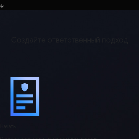
Создайте ответственный подход
Начать
Определение политик системного уровня