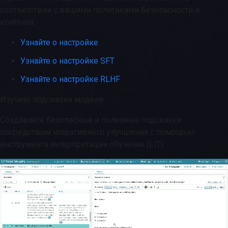
соответствии с вашими политиками безопасности и
контента.
Узнайте о настройке
Узнайте о настройке SFT
Узнайте о настройке RLHF
Изучите подсказки модели
Создавайте безопасные и полезные подсказки
посредством итеративного улучшения с помощью
инструмента интерпретации обучения (LIT).