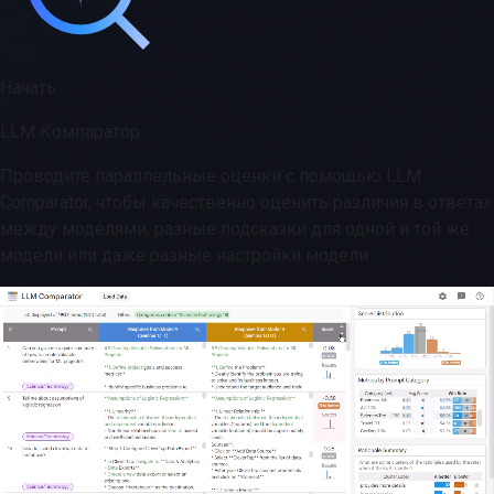
Начать
LLM Компаратор
Проводите параллельные оценки с помощью LLM
Comparator, чтобы качественно оценить различия в ответах
между моделями, разные подсказки для одной и той же
модели или даже разные настройки модели.