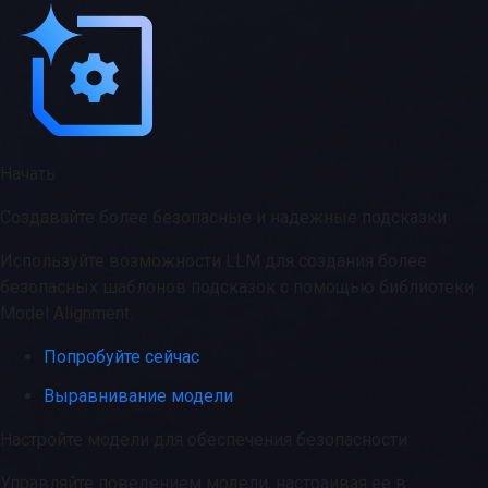
Начать
Создавайте более безопасные и надежные подсказки
Используйте возможности LLM для создания более
безопасных шаблонов подсказок с помощью библиотеки
Model Alignment.
Попробуйте сейчас
Выравнивание модели
Настройте модели для обеспечения безопасности
Управляйте поведением модели, настраивая ее в