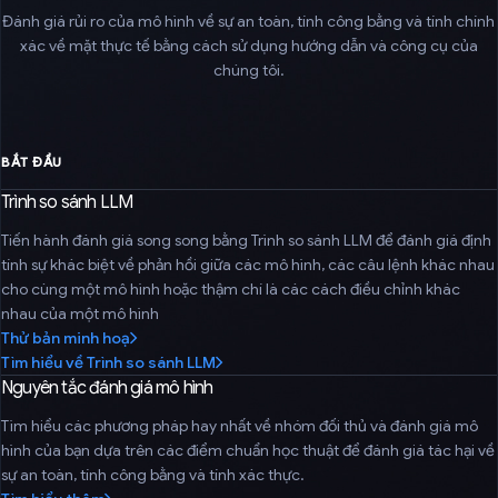
Đánh giá rủi ro của mô hình về sự an toàn, tính công bằng và tính chính
xác về mặt thực tế bằng cách sử dụng hướng dẫn và công cụ của
chúng tôi.
BẮT ĐẦU
Trình so sánh LLM
Tiến hành đánh giá song song bằng Trình so sánh LLM để đánh giá định
tính sự khác biệt về phản hồi giữa các mô hình, các câu lệnh khác nhau
cho cùng một mô hình hoặc thậm chí là các cách điều chỉnh khác
nhau của một mô hình
Thử bản minh hoạ
Tìm hiểu về Trình so sánh LLM
Nguyên tắc đánh giá mô hình
Tìm hiểu các phương pháp hay nhất về nhóm đối thủ và đánh giá mô
hình của bạn dựa trên các điểm chuẩn học thuật để đánh giá tác hại về
sự an toàn, tính công bằng và tính xác thực.