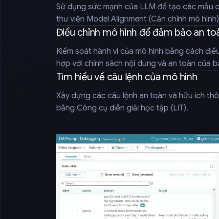
Sử dụng sức mạnh của LLM để tạo các mẫu c
thư viện Model Alignment (Căn chỉnh mô hình)
Điều chỉnh mô hình để đảm bảo an to
Kiểm soát hành vi của mô hình bằng cách điề
hợp với chính sách nội dung và an toàn của b
Tìm hiểu về câu lệnh của mô hình
Xây dựng các câu lệnh an toàn và hữu ích thông
bằng Công cụ diễn giải học tập (LIT).