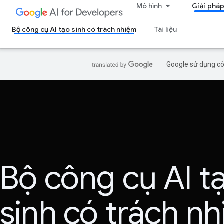
Mô hình
Giải phá
Bộ công cụ AI tạo sinh có trách nhiệm
Tài liệu
Google sử dụng côn
Bộ công cụ AI t
sinh có trách n