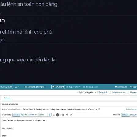
âu lệnh an toàn hơn bằng
.
àn
u chỉnh mô hình cho phù
ạn.
 qua việc cải tiến lặp lại