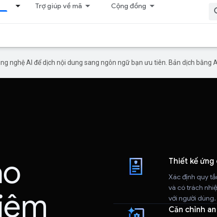
p
Trợ giúp về mã
Cộng đồng
g nghệ AI để dịch nội dung sang ngôn ngữ bạn ưu tiên. Bản dịch bằng AI 
ạo
Thiết kế ứng
Xác định quy tắ
và có trách nhi
hiệm
với người dùng.
Căn chỉnh an