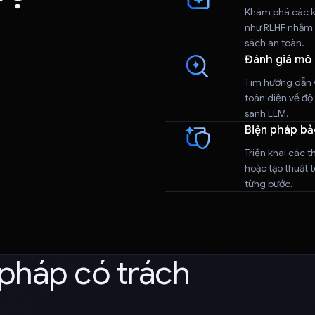
Khám phá các kỹ
như RLHF nhằm đ
sách an toàn.
Đánh giá mô 
Tìm hướng dẫn v
toàn diện về độ 
sánh LLM.
Biện pháp bả
Triển khai các t
hoặc tạo thuật 
từng bước.
pháp có trách