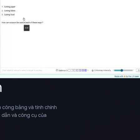
h
nh công bằng và tính chính
 dẫn và công cụ của