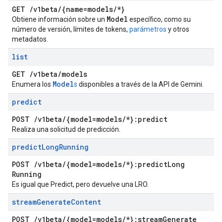
GET
/
v1beta
/
{name=models
/
*}
Model
Obtiene información sobre un
específico, como su
número de versión, límites de tokens,
parámetros
y otros
metadatos.
list
GET
/
v1beta
/
models
Model
Enumera los
s
disponibles a través de la API de Gemini.
predict
POST
/
v1beta
/
{model=models
/
*}:predict
Realiza una solicitud de predicción.
predict
Long
Running
POST
/
v1beta
/
{model=models
/
*}:predict
Long
Running
Es igual que Predict, pero devuelve una LRO.
stream
Generate
Content
POST
/
v1beta
/
{model=models
/
*}:stream
Generate