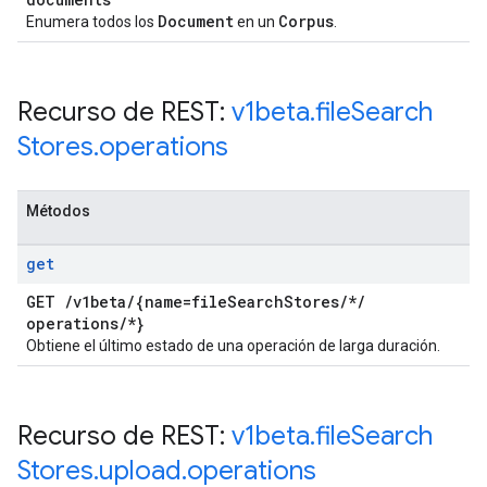
Document
Corpus
Enumera todos los
en un
.
Recurso de REST:
v1beta
.
file
Search
Stores
.
operations
Métodos
get
GET
/
v1beta
/
{name=file
Search
Stores
/
*
/
operations
/
*}
Obtiene el último estado de una operación de larga duración.
Recurso de REST:
v1beta
.
file
Search
Stores
.
upload
.
operations