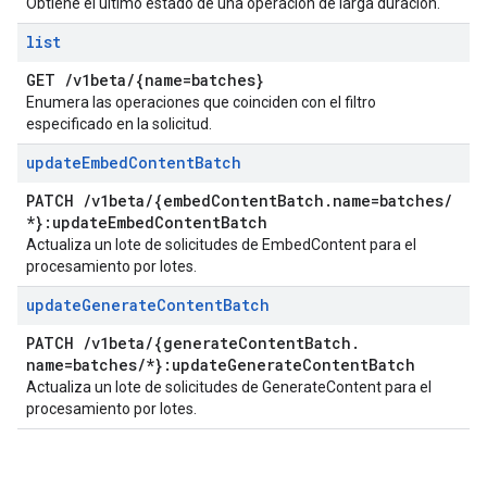
Obtiene el último estado de una operación de larga duración.
list
GET
/
v1beta
/
{name=batches}
Enumera las operaciones que coinciden con el filtro
especificado en la solicitud.
update
Embed
Content
Batch
PATCH
/
v1beta
/
{embed
Content
Batch
.
name=batches
/
*}:update
Embed
Content
Batch
Actualiza un lote de solicitudes de EmbedContent para el
procesamiento por lotes.
update
Generate
Content
Batch
PATCH
/
v1beta
/
{generate
Content
Batch
.
name=batches
/
*}:update
Generate
Content
Batch
Actualiza un lote de solicitudes de GenerateContent para el
procesamiento por lotes.