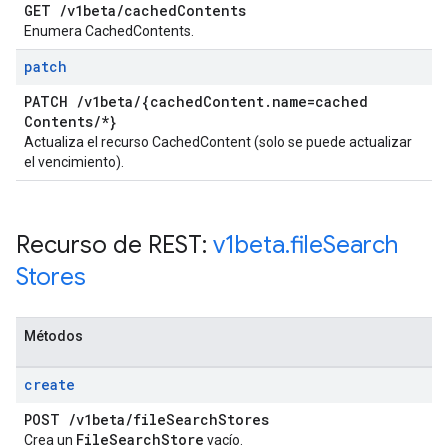
GET
/
v1beta
/
cached
Contents
Enumera CachedContents.
patch
PATCH
/
v1beta
/
{cached
Content
.
name=cached
Contents
/
*}
Actualiza el recurso CachedContent (solo se puede actualizar
el vencimiento).
Recurso de REST:
v1beta
.
file
Search
Stores
Métodos
create
POST
/
v1beta
/
file
Search
Stores
File
Search
Store
Crea un
vacío.