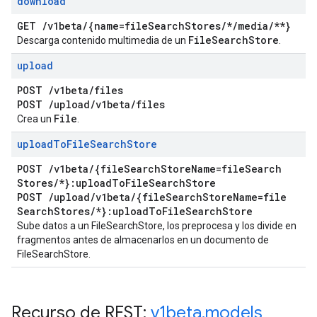
download
GET
/
v1beta
/
{name=file
Search
Stores
/
*
/
media
/
**}
File
Search
Store
Descarga contenido multimedia de un
.
upload
POST
/
v1beta
/
files
POST
/
upload
/
v1beta
/
files
File
Crea un
.
upload
To
File
Search
Store
POST
/
v1beta
/
{file
Search
Store
Name=file
Search
Stores
/
*}:upload
To
File
Search
Store
POST
/
upload
/
v1beta
/
{file
Search
Store
Name=file
Search
Stores
/
*}:upload
To
File
Search
Store
Sube datos a un FileSearchStore, los preprocesa y los divide en
fragmentos antes de almacenarlos en un documento de
FileSearchStore.
Recurso de REST:
v1beta
.
models