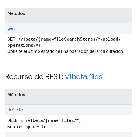
Métodos
get
GET
/
v1beta
/
{name=file
Search
Stores
/
*
/
upload
/
operations
/
*}
Obtiene el último estado de una operación de larga duración.
Recurso de REST:
v1beta
.
files
Métodos
delete
DELETE
/
v1beta
/
{name=files
/
*}
File
Borra el objeto
.