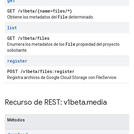
get
GET
/
v1beta
/
{name=files
/
*}
File
Obtiene los metadatos del
determinado.
list
GET
/
v1beta
/
files
File
Enumera los metadatos de los
propiedad del proyecto
solicitante.
register
POST
/
v1beta
/
files:register
Registra archivos de Google Cloud Storage con FileService.
Recurso de REST: v1beta
.
media
Métodos