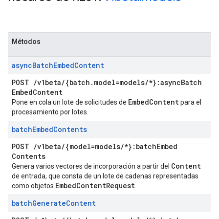
Métodos
async
Batch
Embed
Content
POST
/
v1beta
/
{batch
.
model=models
/
*}:async
Batch
Embed
Content
Embed
Content
Pone en cola un lote de solicitudes de
para el
procesamiento por lotes.
batch
Embed
Contents
POST
/
v1beta
/
{model=models
/
*}:batch
Embed
Contents
Content
Genera varios vectores de incorporación a partir del
de entrada, que consta de un lote de cadenas representadas
Embed
Content
Request
como objetos
.
batch
Generate
Content