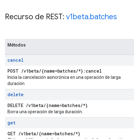
Recurso de REST:
v1beta
.
batches
Métodos
cancel
POST
/
v1beta
/
{name=batches
/
*}:cancel
Inicia la cancelación asincrónica en una operación de larga
duración.
delete
DELETE
/
v1beta
/
{name=batches
/
*}
Borra una operación de larga duración.
get
GET
/
v1beta
/
{name=batches
/
*}