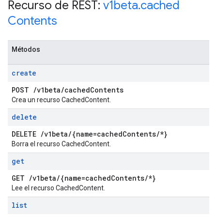
Recurso de REST:
v1beta
.
cached
Contents
Métodos
create
POST
/
v1beta
/
cached
Contents
Crea un recurso CachedContent.
delete
DELETE
/
v1beta
/
{name=cached
Contents
/
*}
Borra el recurso CachedContent.
get
GET
/
v1beta
/
{name=cached
Contents
/
*}
Lee el recurso CachedContent.
list