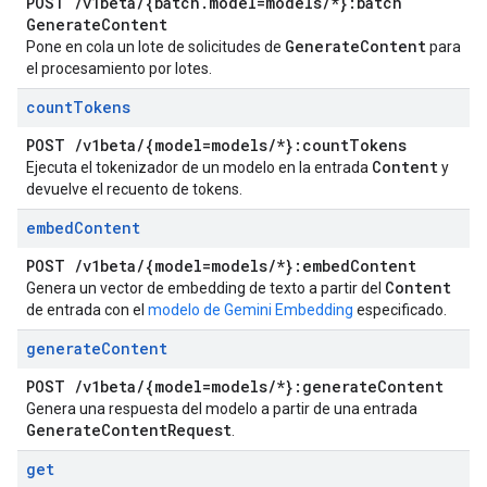
POST
/
v1beta
/
{batch
.
model=models
/
*}:batch
Generate
Content
Generate
Content
Pone en cola un lote de solicitudes de
para
el procesamiento por lotes.
count
Tokens
POST
/
v1beta
/
{model=models
/
*}:count
Tokens
Content
Ejecuta el tokenizador de un modelo en la entrada
y
devuelve el recuento de tokens.
embed
Content
POST
/
v1beta
/
{model=models
/
*}:embed
Content
Content
Genera un vector de embedding de texto a partir del
de entrada con el
modelo de Gemini Embedding
especificado.
generate
Content
POST
/
v1beta
/
{model=models
/
*}:generate
Content
Genera una respuesta del modelo a partir de una entrada
Generate
Content
Request
.
get