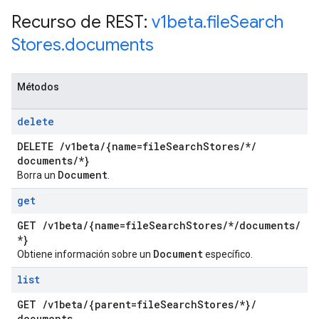
Recurso de REST:
v1beta
.
file
Search
Stores
.
documents
Métodos
delete
DELETE
/
v1beta
/
{name=file
Search
Stores
/
*
/
documents
/
*}
Document
Borra un
.
get
GET
/
v1beta
/
{name=file
Search
Stores
/
*
/
documents
/
*}
Document
Obtiene información sobre un
específico.
list
GET
/
v1beta
/
{parent=file
Search
Stores
/
*}
/
documents