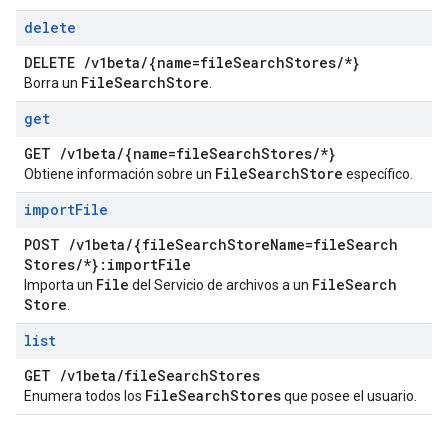
delete
DELETE
/
v1beta
/
{name=file
Search
Stores
/
*}
File
Search
Store
Borra un
.
get
GET
/
v1beta
/
{name=file
Search
Stores
/
*}
File
Search
Store
Obtiene información sobre un
específico.
import
File
POST
/
v1beta
/
{file
Search
Store
Name=file
Search
Stores
/
*}:import
File
File
File
Search
Importa un
del Servicio de archivos a un
Store
.
list
GET
/
v1beta
/
file
Search
Stores
File
Search
Stores
Enumera todos los
que posee el usuario.