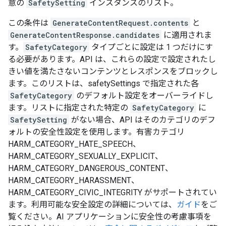
意の
SafetySetting
インスタンスのリスト。
この条件は
GenerateContentRequest.contents
と
GenerateContentResponse.candidates
に適用されま
す。
SafetyCategory
タイプごとに設定は 1 つだけにす
る必要があります。API は、これらの設定で設定されたし
きい値を満たさないコンテンツとレスポンスをブロックし
ます。このリストは、safetySettings で指定された各
SafetyCategory
のデフォルト設定をオーバーライドし
ます。リストに指定された特定の
SafetyCategory
に
SafetySetting
がない場合、API はそのカテゴリのデフ
ォルトの安全性設定を使用します。有害カテゴリ
HARM_CATEGORY_HATE_SPEECH、
HARM_CATEGORY_SEXUALLY_EXPLICIT、
HARM_CATEGORY_DANGEROUS_CONTENT、
HARM_CATEGORY_HARASSMENT、
HARM_CATEGORY_CIVIC_INTEGRITY がサポートされてい
ます。利用可能な安全設定の詳細については、
ガイド
をご
覧ください。AI アプリケーションに安全性の考慮事項を