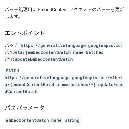
バッチ処理用に EmbedContent リクエストのバッチを更新
します。
エンドポイント
パッチ
https:
/
/generativelanguage.googleapis.com
/v1beta
/{embedContentBatch.name=batches
/*}:updateEmbedContentBatch
PATCH
https://generativelanguage.googleapis.com/v1bet
a/{embedContentBatch.name=batches/*}:updateEmbe
dContentBatch
パスパラメータ
embedContentBatch.name
string