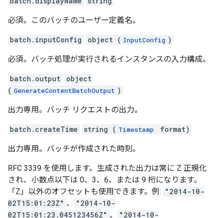
batch.displayName
string
必須。このバッチのユーザー定義名。
batch.inputConfig
object (
)
InputConfig
必須。バッチ処理が実行されるインスタンスの入力構成。
batch.output
object
(
)
GenerateContentBatchOutput
出力専用。バッチ リクエストの出力。
batch.createTime
string (
format)
Timestamp
出力専用。バッチが作成された時刻。
RFC 3339 を使用します。生成された出力は常に Z 正規化
され、小数点以下は 0、3、6、または 9 桁になります。
「Z」以外のオフセットも使用できます。例:
"2014-10-
02T15:01:23Z"
、
"2014-10-
02T15:01:23.045123456Z"
、
"2014-10-