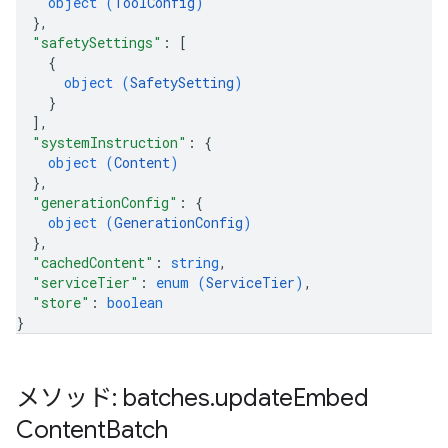
object (
ToolConfig
)
}
,
"safetySettings"
: 
[
{
object (
SafetySetting
)
}
]
,
"systemInstruction"
: 
{
object (
Content
)
}
,
"generationConfig"
: 
{
object (
GenerationConfig
)
}
,
"cachedContent"
: 
string
,
"serviceTier"
: 
enum (
ServiceTier
)
,
"store"
: 
boolean
}
メソッド: batches
.
update
Embed
Content
Batch