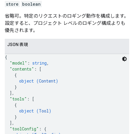
store
boolean
省略可。特定のリクエストのロギング動作を構成します。
設定すると、プロジェクト レベルのロギング構成よりも
優先されます。
JSON 表現
{
"model"
: 
string
,
"contents"
: 
[
{
object (
Content
)
}
]
,
"tools"
: 
[
{
object (
Tool
)
}
]
,
"toolConfig"
: 
{