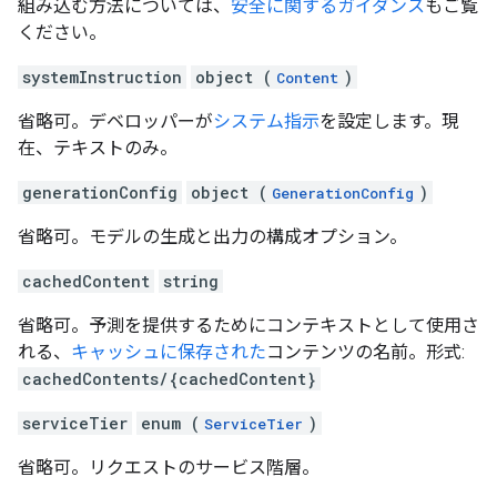
組み込む方法については、
安全に関するガイダンス
もご覧
ください。
systemInstruction
object (
)
Content
省略可。デベロッパーが
システム指示
を設定します。現
在、テキストのみ。
generationConfig
object (
)
GenerationConfig
省略可。モデルの生成と出力の構成オプション。
cachedContent
string
省略可。予測を提供するためにコンテキストとして使用さ
れる、
キャッシュに保存された
コンテンツの名前。形式:
cachedContents/{cachedContent}
serviceTier
enum (
)
ServiceTier
省略可。リクエストのサービス階層。