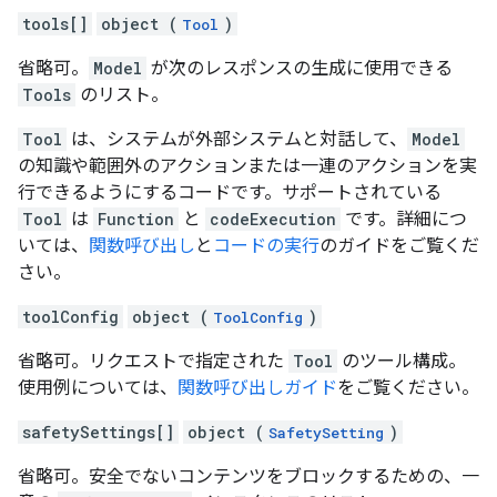
tools[]
object (
)
Tool
省略可。
Model
が次のレスポンスの生成に使用できる
Tools
のリスト。
Tool
は、システムが外部システムと対話して、
Model
の知識や範囲外のアクションまたは一連のアクションを実
行できるようにするコードです。サポートされている
Tool
は
Function
と
codeExecution
です。詳細につ
いては、
関数呼び出し
と
コードの実行
のガイドをご覧くだ
さい。
toolConfig
object (
)
ToolConfig
省略可。リクエストで指定された
Tool
のツール構成。
使用例については、
関数呼び出しガイド
をご覧ください。
safetySettings[]
object (
)
SafetySetting
省略可。安全でないコンテンツをブロックするための、一