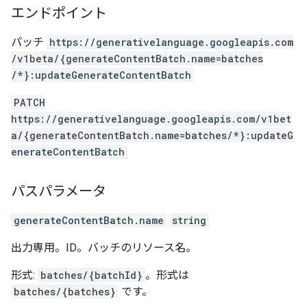
エンドポイント
パッチ
https:
/
/generativelanguage.googleapis.com
/v1beta
/{generateContentBatch.name=batches
/*}:updateGenerateContentBatch
PATCH
https://generativelanguage.googleapis.com/v1bet
a/{generateContentBatch.name=batches/*}:updateG
enerateContentBatch
パスパラメータ
generateContentBatch.name
string
出力専用。ID。バッチのリソース名。
形式:
batches/{batchId}
。形式は
batches/{batches}
です。