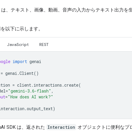
i API は、テキスト、画像、動画、音声の入力からテキスト出力を
例を以下に示します。
JavaScript
REST
oogle
import
genai
=
genai
.
Client
()
ction
=
client
.
interactions
.
create
(
del
=
"gemini-3.6-flash"
,
put
=
"How does AI work?"
interaction
.
output_text
)
GenAI SDK は、返された
Interaction
オブジェクトに便利なプ