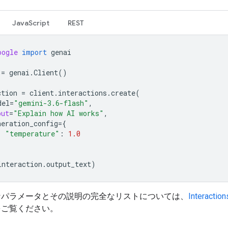
JavaScript
REST
oogle
import
genai
=
genai
.
Client
()
ction
=
client
.
interactions
.
create
(
del
=
"gemini-3.6-flash"
,
put
=
"Explain how AI works"
,
neration_config
=
{
"temperature"
:
1.0
interaction
.
output_text
)
なパラメータとその説明の完全なリストについては、
Interacti
をご覧ください。