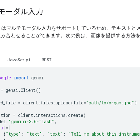
モーダル入力
i API はマルチモーダル入力をサポートしているため、テキストと
組み合わせることができます。次の例は、画像を提供する方法
JavaScript
REST
oogle
import
genai
=
genai
.
Client
()
ed_file
=
client
.
files
.
upload
(
file
=
"path/to/organ.jpg"
)
ction
=
client
.
interactions
.
create
(
del
=
"gemini-3.6-flash"
,
put
=
[
{
"type"
:
"text"
,
"text"
:
"Tell me about this instrume