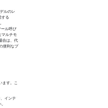
デルのレ
続する
。
ツール呼び
なマルチモ
場合は、代
の便利なプ
います。こ
シ、インテ
い。