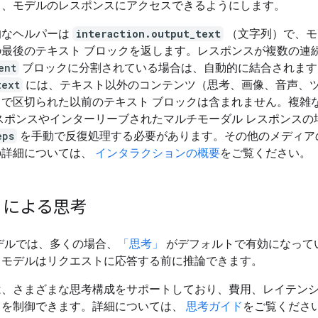
し、モデルのレスポンスにアクセスできるようにします。
的なヘルパーは
interaction.output_text
（文字列）で、モ
の最後のテキスト ブロックを返します。レスポンスが複数の連
ent
ブロックに分割されている場合は、自動的に結合されます
text
には、テキスト以外のコンテンツ（思考、画像、音声、
）で区切られた以前のテキスト ブロックは含まれません。複雑
スポンスやインターリーブされたマルチモーダル レスポンスの
eps
を手動で反復処理する必要があります。その他のメディア
の詳細については、
インタラクションの概要
をご覧ください。
ni による思考
 モデルでは、多くの場合、
「思考」
がデフォルトで有効になって
、モデルはリクエストに応答する前に推論できます。
は、さまざまな思考構成をサポートしており、費用、レイテン
スを制御できます。詳細については、
思考ガイド
をご覧くださ