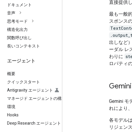
直接提供
ドキュメント
音声
最も一般
スポンス
思考モード
TextCont
構造化出力
.output_
関数呼び出し
出しなど
長いコンテキスト
ーダル レ
わりに
st
エージェント
ロパティ
概要
クイックスタート
Gemi
Antigravity エージェント
マネージド エージェントの構築
Gemini
環境
れにより
Hooks
各モデル
Deep Research エージェント
リジェン