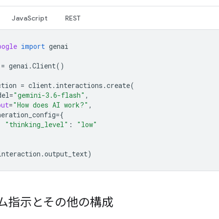
JavaScript
REST
oogle
import
genai
=
genai
.
Client
()
ction
=
client
.
interactions
.
create
(
del
=
"gemini-3.6-flash"
,
put
=
"How does AI work?"
,
neration_config
=
{
"thinking_level"
:
"low"
interaction
.
output_text
)
ム指示とその他の構成