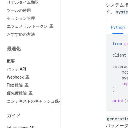
リアルタイム翻訳
システム指
ツールの使用
す。
syst
セッション管理
エフェメラル トークン
Python
おすすめの方法
from
g
最適化
client
概要
intera
バッチ API
mo
Webhook
sy
in
Flex 推論
)
優先度推論
print
(
コンテキストのキャッシュ保存
ガイド
generati
パラメー
Interactions API