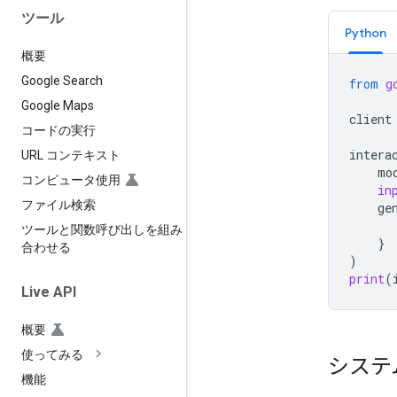
ツール
Python
概要
Google Search
from
g
Google Maps
client
コードの実行
intera
URL コンテキスト
mo
コンピュータ使用
in
ファイル検索
ge
ツールと関数呼び出しを組み
}
合わせる
)
print
(
Live API
概要
使ってみる
システ
機能