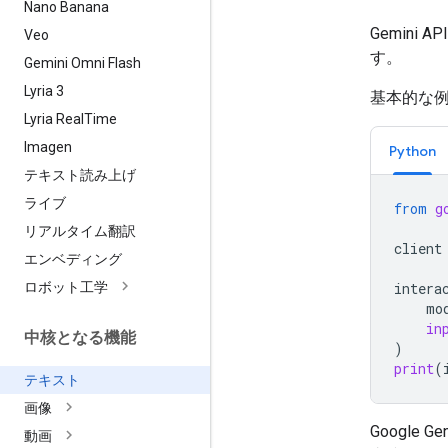
Nano Banana
Gemin
Veo
す。
Gemini Omni Flash
Lyria 3
基本的な
Lyria Real
Time
Imagen
Python
テキスト読み上げ
ライブ
from
g
リアルタイム翻訳
client
エンベディング
ロボット工学
intera
mo
in
中核となる機能
)
print
(
テキスト
画像
Google 
動画