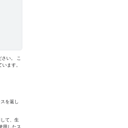
さい。 こ
ています。
ンスを返し
用して、生
使用したス