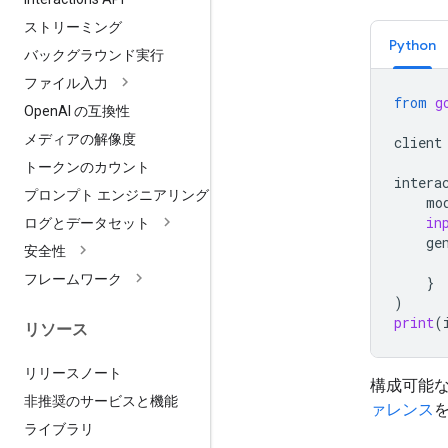
ストリーミング
Python
バックグラウンド実行
ファイル入力
from
g
Open
AI の互換性
メディアの解像度
client
トークンのカウント
intera
プロンプト エンジニアリング
mo
in
ログとデータセット
ge
安全性
フレームワーク
}
)
print
(
リソース
リリースノート
構成可能
非推奨のサービスと機能
ァレンス
ライブラリ