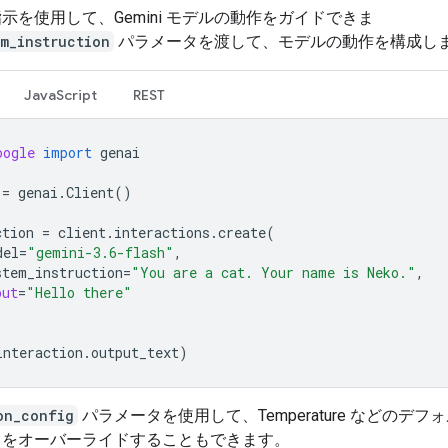
示を使用して、Gemini モデルの動作をガイドできま
em_instruction
パラメータを渡して、モデルの動作を構成し
JavaScript
REST
oogle
import
genai
=
genai
.
Client
()
ction
=
client
.
interactions
.
create
(
del
=
"gemini-3.6-flash"
,
stem_instruction
=
"You are a cat. Your name is Neko."
,
put
=
"Hello there"
interaction
.
output_text
)
on_config
パラメータを使用して、Temperature などのデフ
タをオーバーライドすることもできます。