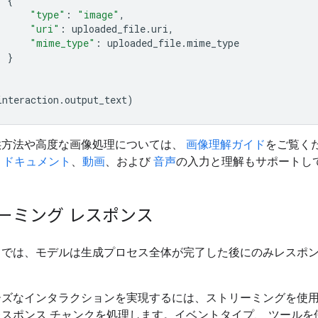
{
"type"
:
"image"
,
"uri"
:
uploaded_file
.
uri
,
"mime_type"
:
uploaded_file
.
mime_type
}
interaction
.
output_text
)
供方法や高度な画像処理については、
画像理解ガイド
をご覧くだ
、
ドキュメント
、
動画
、および
音声
の入力と理解もサポートし
ーミング レスポンス
トでは、モデルは生成プロセス全体が完了した後にのみレスポ
ーズなインタラクションを実現するには、ストリーミングを使
スポンス チャンクを処理します。イベントタイプ、 ツールを