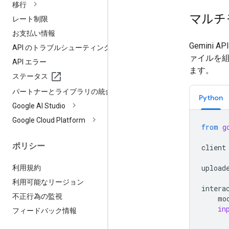
移行
マルチ
レート制限
お支払い情報
Gemin
API のトラブルシューティング
ァイルを
API エラー
ます。
ステータス
パートナーとライブラリの統合
Python
Google AI Studio
Google Cloud Platform
from
g
ポリシー
client
upload
利用規約
利用可能なリージョン
intera
不正行為の監視
mo
in
フィードバック情報