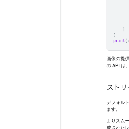
]
)
print
(
画像の提
の API は
ストリ
デフォル
ます。
よりスム
成されたレ