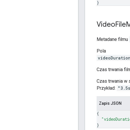
}
Video
File
M
Metadane filmu
Pola
videoDuratio
Czas trwania fil
Czas trwania w 
Przykład:
"3.5
Zapis JSON
{
"videoDurati
}