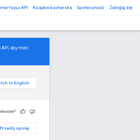
interfejsu API
Książka kucharska
Społeczność
Zaloguj się
u API, aby mieć
pomocne?
Prześlij opinię