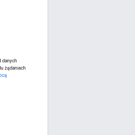
d danych
lu żądaniach
ocą