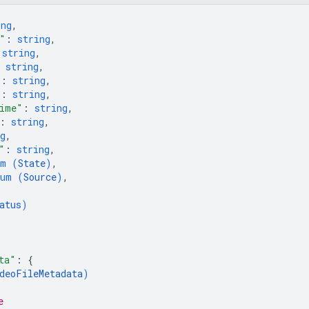
ing
,
"
: 
string
,
 
string
,
 
string
,
"
: 
string
,
"
: 
string
,
ime"
: 
string
,
: 
string
,
g
,
"
: 
string
,
um (
State
)
,
num (
Source
)
,
atus
)
ta"
: 
{
deoFileMetadata
)
e