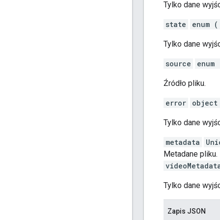
Tylko dane wyjśc
state
enum (
Tylko dane wyjśc
source
enum 
Źródło pliku.
error
object
Tylko dane wyjśc
metadata
Uni
Metadane pliku.
videoMetadat
Tylko dane wyjś
Zapis JSON