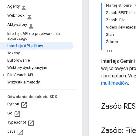
Na tej stronie
Agenty
Zasób REST: file
Webhooki
Zasób: File
Aktywatory
VideoFileMetada
Interfejs API do przetwarzania
Stan
zbiorczego
Źródło
Interfejs API plików
Tokeny
Buforowanie
Interfejs Gemin
Wektory dystrybucyjne
wejściowych pro
File Search API
i promptach. Wi
Wszystkie metody
multimediów
.
Odwołania do pakietu SDK
Zasób REST
Python
Go
Type
Script
Zasób: Fil
Java