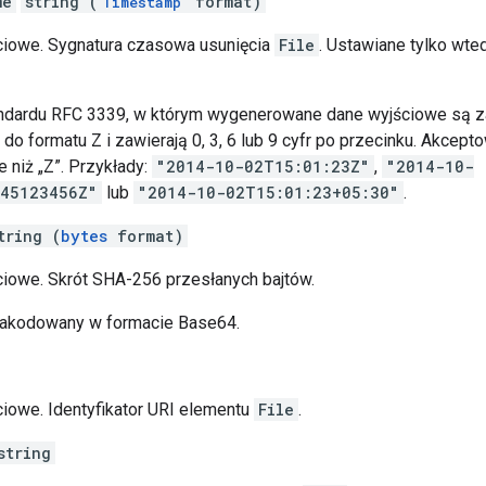
me
string (
format)
Timestamp
ciowe. Sygnatura czasowa usunięcia
File
. Ustawiane tylko wte
andardu RFC 3339, w którym wygenerowane dane wyjściowe są 
o formatu Z i zawierają 0, 3, 6 lub 9 cyfr po przecinku. Akcept
e niż „Z”. Przykłady:
"2014-10-02T15:01:23Z"
,
"2014-10-
045123456Z"
lub
"2014-10-02T15:01:23+05:30"
.
tring (
bytes
format)
ciowe. Skrót SHA-256 przesłanych bajtów.
zakodowany w formacie Base64.
ciowe. Identyfikator URI elementu
File
.
string