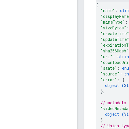
{
"name"
: 
str
"displayName
"mimeType"
:
"sizeBytes"
:
"createTime
"updateTime
"expirationT
"sha256Hash"
"uri"
: 
strin
"downloadUri
"state"
: 
en
"source"
: 
e
"error"
: 
{
object (
St
}
,
// metadata
"videoMetada
object (
Vi
}
// Union typ