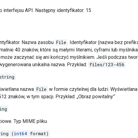
o interfejsu API. Następny identyfikator: 15
ntyfikator. Nazwa zasobu
File
. Identyfikator (nazwa bez prefik
lnie 40 znaków, które są małymi literami, cyframi lub myślnikam
ie może zaczynać się ani kończyć myślnikiem. Jeśli podczas two
 wygenerowana unikalna nazwa. Przykład:
files/123-456
string
świetlana nazwa
File
w formie czytelnej dla ludzi. Wyświetlan
512 znaków, w tym spacji. Przykład: „Obraz powitalny”
ing
ciowe. Typ MIME pliku.
ring (
int64
format)