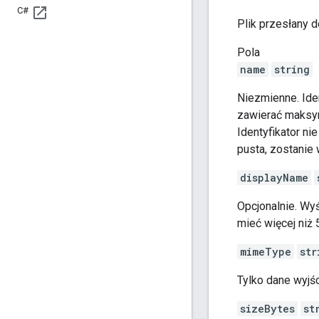
C#
Plik przesłany d
Pola
name
string
Niezmienne. Ide
zawierać maksyma
Identyfikator n
pusta, zostanie
displayName
Opcjonalnie. Wy
mieć więcej niż 
mimeType
str
Tylko dane wyjś
sizeBytes
st