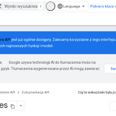
/
Pobierz klucz 
ons API
jest już ogólnie dostępny. Zalecamy korzystanie z tego interfejs
ich najnowszych funkcji i modeli.
Google używa technologii AI do tłumaczenia treści na
 język. Tłumaczenia wygenerowane przez AI mogą zawierać
Gemini API
Dokumentacja API
Czy te wskazówki były 
les