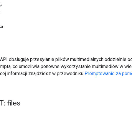
s
ta
i API obsługuje przesyłanie plików multimedialnych oddzielnie o
mpta, co umożliwia ponowne wykorzystanie multimediów w wie
ęcej informacji znajdziesz w przewodniku
Promptowanie za pom
: files
e