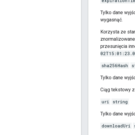
expirationTi
Tylko dane wyjś
wygasnąć.
Korzysta ze st
znormalizowane d
przesunięcia inn
02T15:01:23.
sha256Hash
s
Tylko dane wyjś
Ciąg tekstowy 
uri
string
Tylko dane wyjś
downloadUri