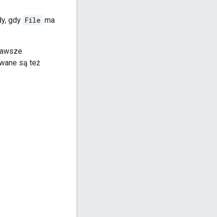
dy, gdy
File
ma
zawsze
owane są też