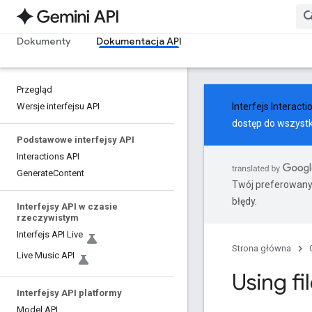
Dokumenty
Dokumentacja API
Przegląd
Wersje interfejsu API
Interfejs Interacti
dostęp do wszystk
Podstawowe interfejsy API
Interactions API
Generate
Content
Twój preferowany
błędy.
Interfejsy API w czasie
rzeczywistym
Interfejs API Live
Strona główna
Live Music API
Using fi
Interfejsy API platformy
Model API