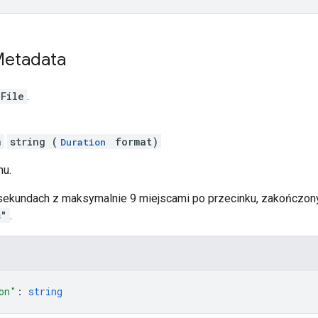
etadata
File
.
n
string (
format)
Duration
mu.
sekundach z maksymalnie 9 miejscami po przecinku, zakończon
s"
.
on"
: 
string