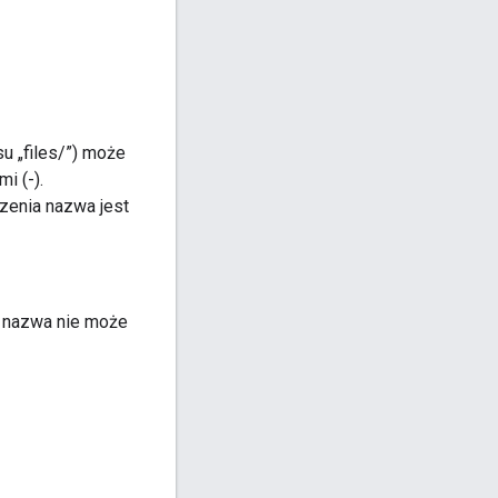
su „files/”) może
i (-).
rzenia nazwa jest
a nazwa nie może