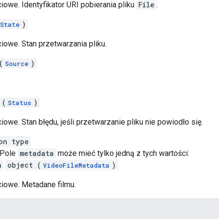
iowe. Identyfikator URI pobierania pliku
File
.
)
State
iowe. Stan przetwarzania pliku.
(
)
Source
 (
)
Status
iowe. Stan błędu, jeśli przetwarzanie pliku nie powiodło się.
on type
 Pole
metadata
może mieć tylko jedną z tych wartości:
a
object (
)
VideoFileMetadata
ciowe. Metadane filmu.