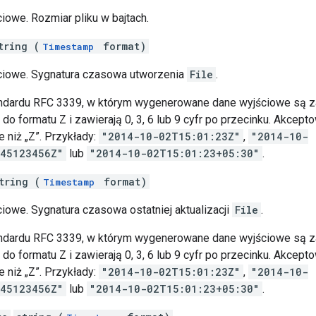
iowe. Rozmiar pliku w bajtach.
tring (
format)
Timestamp
ciowe. Sygnatura czasowa utworzenia
File
.
andardu RFC 3339, w którym wygenerowane dane wyjściowe są 
o formatu Z i zawierają 0, 3, 6 lub 9 cyfr po przecinku. Akcept
e niż „Z”. Przykłady:
"2014-10-02T15:01:23Z"
,
"2014-10-
045123456Z"
lub
"2014-10-02T15:01:23+05:30"
.
tring (
format)
Timestamp
iowe. Sygnatura czasowa ostatniej aktualizacji
File
.
andardu RFC 3339, w którym wygenerowane dane wyjściowe są 
o formatu Z i zawierają 0, 3, 6 lub 9 cyfr po przecinku. Akcept
e niż „Z”. Przykłady:
"2014-10-02T15:01:23Z"
,
"2014-10-
045123456Z"
lub
"2014-10-02T15:01:23+05:30"
.