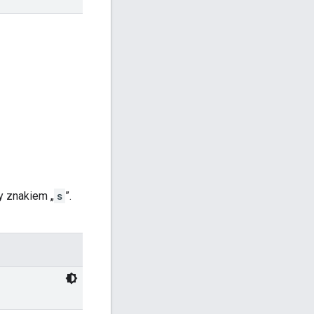
y znakiem „
s
”.