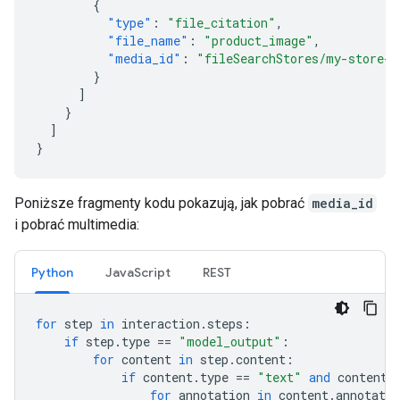
{
"type"
:
"file_citation"
,
"file_name"
:
"product_image"
,
"media_id"
:
"fileSearchStores/my-store-1
}
]
}
]
}
Poniższe fragmenty kodu pokazują, jak pobrać
media_id
i pobrać multimedia:
Python
JavaScript
REST
for
step
in
interaction
.
steps
:
if
step
.
type
==
"model_output"
:
for
content
in
step
.
content
:
if
content
.
type
==
"text"
and
content
.
for
annotation
in
content
.
annotatio