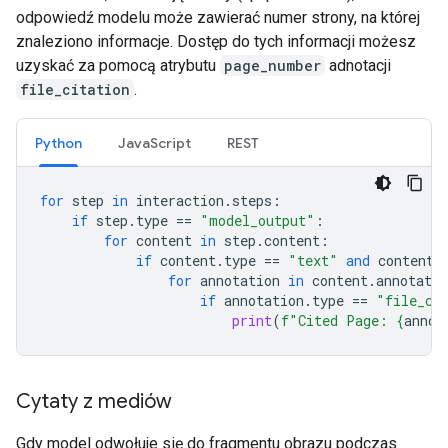
odpowiedź modelu może zawierać numer strony, na której
znaleziono informacje. Dostęp do tych informacji możesz
uzyskać za pomocą atrybutu
page_number
adnotacji
file_citation
.
Python
JavaScript
REST
for
step
in
interaction
.
steps
:
if
step
.
type
==
"model_output"
:
for
content
in
step
.
content
:
if
content
.
type
==
"text"
and
content
.
for
annotation
in
content
.
annotatio
if
annotation
.
type
==
"file_ci
print
(
f
"Cited Page: 
{
annot
Cytaty z mediów
Gdy model odwołuje się do fragmentu obrazu podczas