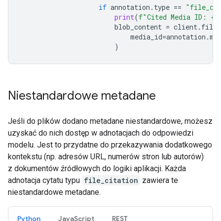
if
annotation
.
type
==
"file_ci
print
(
f
"Cited Media ID: 
{
a
blob_content
=
client
.
file_
media_id
=
annotation
.
me
)
Niestandardowe metadane
Jeśli do plików dodano metadane niestandardowe, możesz
uzyskać do nich dostęp w adnotacjach do odpowiedzi
modelu. Jest to przydatne do przekazywania dodatkowego
kontekstu (np. adresów URL, numerów stron lub autorów)
z dokumentów źródłowych do logiki aplikacji. Każda
adnotacja cytatu typu
file_citation
zawiera te
niestandardowe metadane.
Python
JavaScript
REST