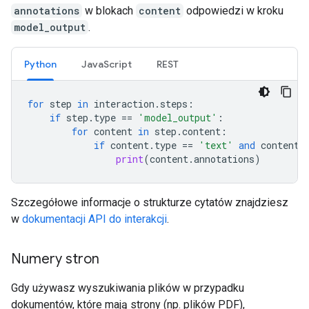
annotations
w blokach
content
odpowiedzi w kroku
model_output
.
Python
JavaScript
REST
for
step
in
interaction
.
steps
:
if
step
.
type
==
'model_output'
:
for
content
in
step
.
content
:
if
content
.
type
==
'text'
and
content
.
print
(
content
.
annotations
)
Szczegółowe informacje o strukturze cytatów znajdziesz
w
dokumentacji API do interakcji
.
Numery stron
Gdy używasz wyszukiwania plików w przypadku
dokumentów, które mają strony (np. plików PDF),