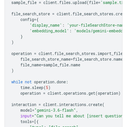
sample_file
=
client
.
files
.
upload
(
file
=
'sample.txt
file_search_store
=
client
.
file_search_stores
.
creat
config
=
{
'display_name'
:
'your-fileSearchStore-name
'embedding_model'
:
'models/gemini-embeddi
}
)
operation
=
client
.
file_search_stores
.
import_file
(
file_search_store_name
=
file_search_store
.
name
,
file_name
=
sample_file
.
name
)
while
not
operation
.
done
:
time
.
sleep
(
5
)
operation
=
client
.
operations
.
get
(
operation
)
interaction
=
client
.
interactions
.
create
(
model
=
"gemini-3.6-flash"
,
input
=
"Can you tell me about [insert question]
tools
=
[{