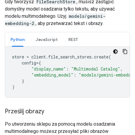
Gdy tworzysz
FileSearchStore
, musisz zastąpić
domyślny model osadzania tylko tekstu, aby używać
modelu multimodalnego. Użyj
models/gemini-
embedding-2
, aby przetwarzać tekst i obrazy.
Python
JavaScript
REST
store
=
client
.
file_search_stores
.
create
(
config
=
{
"display_name"
:
"Multimodal Catalog"
,
"embedding_model"
:
"models/gemini-embeddi
}
)
Prześlij obrazy
Po utworzeniu sklepu za pomocą modelu osadzania
multimodalnego możesz przesyłać pliki obrazów