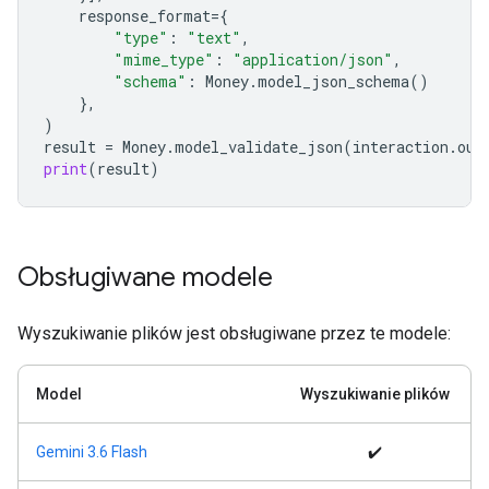
response_format
=
{
"type"
:
"text"
,
"mime_type"
:
"application/json"
,
"schema"
:
Money
.
model_json_schema
()
},
)
result
=
Money
.
model_validate_json
(
interaction
.
out
print
(
result
)
Obsługiwane modele
Wyszukiwanie plików jest obsługiwane przez te modele:
Model
Wyszukiwanie plików
Gemini 3.6 Flash
✔️