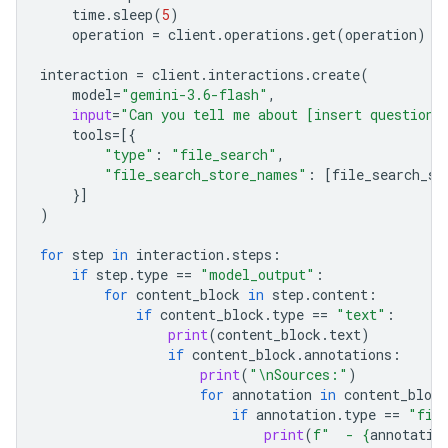
time
.
sleep
(
5
)
operation
=
client
.
operations
.
get
(
operation
)
interaction
=
client
.
interactions
.
create
(
model
=
"gemini-3.6-flash"
,
input
=
"Can you tell me about [insert question]
tools
=
[{
"type"
:
"file_search"
,
"file_search_store_names"
:
[
file_search_st
}]
)
for
step
in
interaction
.
steps
:
if
step
.
type
==
"model_output"
:
for
content_block
in
step
.
content
:
if
content_block
.
type
==
"text"
:
print
(
content_block
.
text
)
if
content_block
.
annotations
:
print
(
"
\n
Sources:"
)
for
annotation
in
content_block
if
annotation
.
type
==
"fil
print
(
f
"  - 
{
annotatio