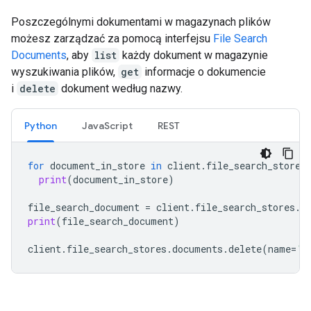
Poszczególnymi dokumentami w magazynach plików
możesz zarządzać za pomocą interfejsu
File Search
Documents
, aby
list
każdy dokument w magazynie
wyszukiwania plików,
get
informacje o dokumencie
i
delete
dokument według nazwy.
Python
JavaScript
REST
for
document_in_store
in
client
.
file_search_stores
print
(
document_in_store
)
file_search_document
=
client
.
file_search_stores
.
d
print
(
file_search_document
)
client
.
file_search_stores
.
documents
.
delete
(
name
=
'f