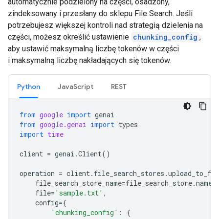
automatycznie podzielony na części, osadzony,
zindeksowany i przesłany do sklepu File Search. Jeśli
potrzebujesz większej kontroli nad strategią dzielenia na
części, możesz określić ustawienie
chunking_config
,
aby ustawić maksymalną liczbę tokenów w części
i maksymalną liczbę nakładających się tokenów.
Python
JavaScript
REST
from
google
import
genai
from
google.genai
import
types
import
time
client
=
genai
.
Client
()
operation
=
client
.
file_search_stores
.
upload_to_fil
file_search_store_name
=
file_search_store
.
name
,
file
=
'sample.txt'
,
config
=
{
'chunking_config'
:
{