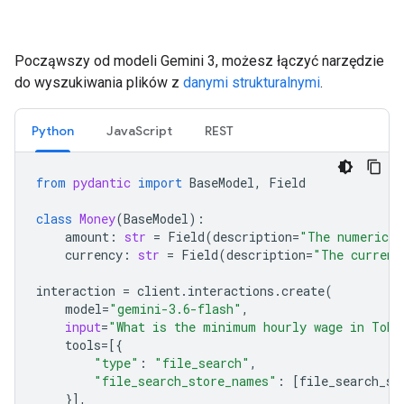
Począwszy od modeli Gemini 3, możesz łączyć narzędzie
do wyszukiwania plików z
danymi strukturalnymi
.
Python
JavaScript
REST
from
pydantic
import
BaseModel
,
Field
class
Money
(
BaseModel
):
amount
:
str
=
Field
(
description
=
"The numerical
currency
:
str
=
Field
(
description
=
"The currenc
interaction
=
client
.
interactions
.
create
(
model
=
"gemini-3.6-flash"
,
input
=
"What is the minimum hourly wage in Toky
tools
=
[{
"type"
:
"file_search"
,
"file_search_store_names"
:
[
file_search_st
}],