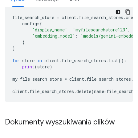
file_search_store
=
client
.
file_search_stores
.
creat
config
=
{
'display_name'
:
'myfilesearchstore123'
,
'embedding_model'
:
'models/gemini-embeddi
}
)
for
store
in
client
.
file_search_stores
.
list
():
print
(
store
)
my_file_search_store
=
client
.
file_search_stores
.
g
client
.
file_search_stores
.
delete
(
name
=
file_search_
Dokumenty wyszukiwania plików