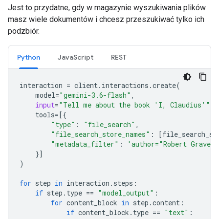
Jest to przydatne, gdy w magazynie wyszukiwania plików
masz wiele dokumentów i chcesz przeszukiwać tylko ich
podzbiór.
Python
JavaScript
REST
interaction
=
client
.
interactions
.
create
(
model
=
"gemini-3.6-flash"
,
input
=
"Tell me about the book 'I, Claudius'"
,
tools
=
[{
"type"
:
"file_search"
,
"file_search_store_names"
:
[
file_search_st
"metadata_filter"
:
'author="Robert Graves
}]
)
for
step
in
interaction
.
steps
:
if
step
.
type
==
"model_output"
:
for
content_block
in
step
.
content
:
if
content_block
.
type
==
"text"
: