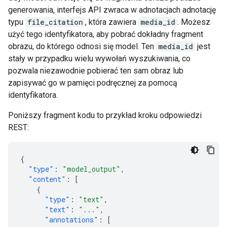
generowania, interfejs API zwraca w adnotacjach adnotację
typu
file_citation
, która zawiera
media_id
. Możesz
użyć tego identyfikatora, aby pobrać dokładny fragment
obrazu, do którego odnosi się model. Ten
media_id
jest
stały w przypadku wielu wywołań wyszukiwania, co
pozwala niezawodnie pobierać ten sam obraz lub
zapisywać go w pamięci podręcznej za pomocą
identyfikatora.
Poniższy fragment kodu to przykład kroku odpowiedzi
REST:
{
"type"
:
"model_output"
,
"content"
:
[
{
"type"
:
"text"
,
"text"
:
"..."
,
"annotations"
:
[