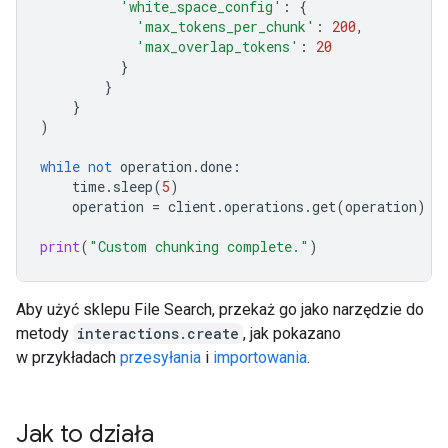
'white_space_config'
:
{
'max_tokens_per_chunk'
:
200
,
'max_overlap_tokens'
:
20
}
}
}
)
while
not
operation
.
done
:
time
.
sleep
(
5
)
operation
=
client
.
operations
.
get
(
operation
)
print
(
"Custom chunking complete."
)
Aby użyć sklepu File Search, przekaż go jako narzędzie do
metody
interactions.create
, jak pokazano
w przykładach
przesyłania
i
importowania
.
Jak to działa