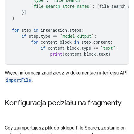
"type"
:
"file_search"
,
"file_search_store_names"
:
[
file_search_st
}]
)
for
step
in
interaction
.
steps
:
if
step
.
type
==
"model_output"
:
for
content_block
in
step
.
content
:
if
content_block
.
type
==
"text"
:
print
(
content_block
.
text
)
Więcej informacji znajdziesz w dokumentacji interfejsu API
importFile
.
Konfiguracja podziału na fragmenty
Gdy zaimportujesz plik do sklepu File Search, zostanie on