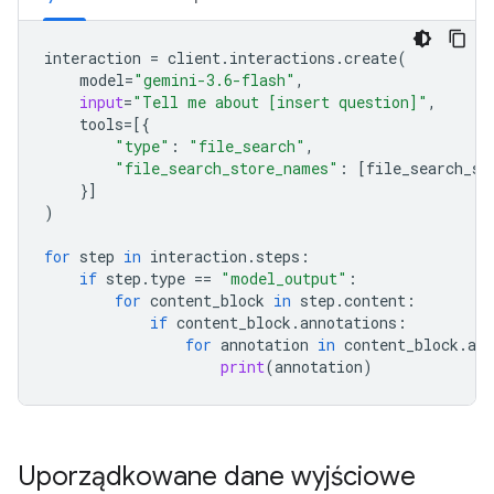
interaction
=
client
.
interactions
.
create
(
model
=
"gemini-3.6-flash"
,
input
=
"Tell me about [insert question]"
,
tools
=
[{
"type"
:
"file_search"
,
"file_search_store_names"
:
[
file_search_st
}]
)
for
step
in
interaction
.
steps
:
if
step
.
type
==
"model_output"
:
for
content_block
in
step
.
content
:
if
content_block
.
annotations
:
for
annotation
in
content_block
.
ann
print
(
annotation
)
Uporządkowane dane wyjściowe