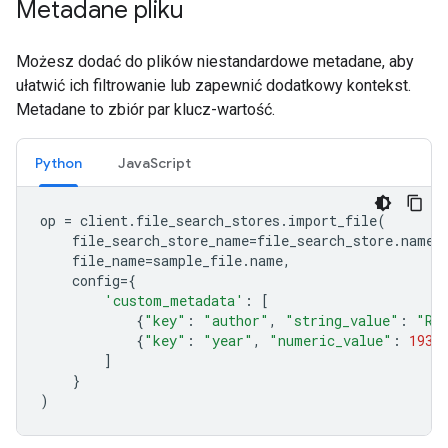
Metadane pliku
Możesz dodać do plików niestandardowe metadane, aby
ułatwić ich filtrowanie lub zapewnić dodatkowy kontekst.
Metadane to zbiór par klucz-wartość.
Python
JavaScript
op
=
client
.
file_search_stores
.
import_file
(
file_search_store_name
=
file_search_store
.
name
,
file_name
=
sample_file
.
name
,
config
=
{
'custom_metadata'
:
[
{
"key"
:
"author"
,
"string_value"
:
"Ro
{
"key"
:
"year"
,
"numeric_value"
:
1934
]
}
)