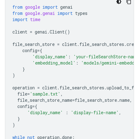
from
google
import
genai
from
google.genai
import
types
import
time
client
=
genai
.
Client
()
file_search_store
=
client
.
file_search_stores
.
creat
config
=
{
'display_name'
:
'your-fileSearchStore-name
'embedding_model'
:
'models/gemini-embeddi
}
)
operation
=
client
.
file_search_stores
.
upload_to_fil
file
=
'sample.txt'
,
file_search_store_name
=
file_search_store
.
name
,
config
=
{
'display_name'
:
'display-file-name'
,
}
)
while
not
operation
.
done
: