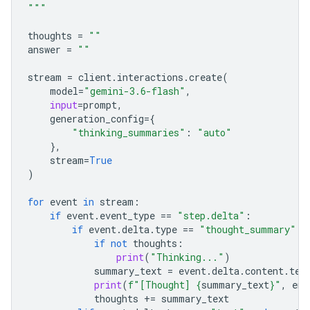
"""
thoughts
=
""
answer
=
""
stream
=
client
.
interactions
.
create
(
model
=
"gemini-3.6-flash"
,
input
=
prompt
,
generation_config
=
{
"thinking_summaries"
:
"auto"
},
stream
=
True
)
for
event
in
stream
:
if
event
.
event_type
==
"step.delta"
:
if
event
.
delta
.
type
==
"thought_summary"
:
if
not
thoughts
:
print
(
"Thinking..."
)
summary_text
=
event
.
delta
.
content
.
tex
print
(
f
"[Thought] 
{
summary_text
}
"
,
end
thoughts
+=
summary_text