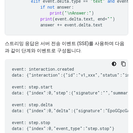
elif
event
.
delta
.
type
==
"text"
and
event
.
if
not
answer
:
print
(
"
\n
Answer:"
)
print
(
event
.
delta
.
text
,
end
=
""
)
answer
+=
event
.
delta
.
text
스트리밍 응답은 서버 전송 이벤트 (SSE)를 사용하며 다음
과 같이 단계와 이벤트로 구성됩니다.
event: interaction.created

data: {"interaction":{"id":"v1_xxx","status":"in_
event: step.start

data: {"index":0,"step":{"signature":"","summary"
event: step.delta

data: {"index":0,"delta":{"signature":"EpoGCpcGAXL
event: step.stop

data: {"index":0,"event_type":"step.stop"}
