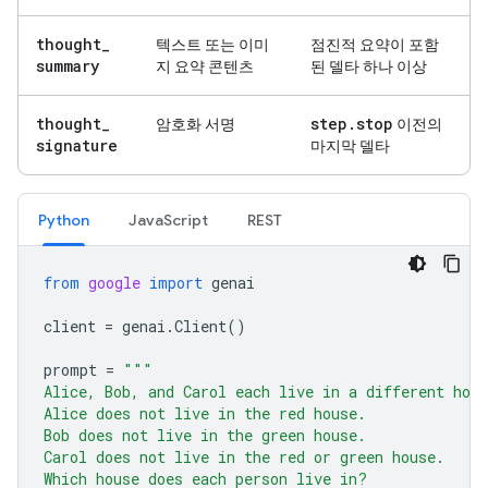
thought
_
텍스트 또는 이미
점진적 요약이 포함
summary
지 요약 콘텐츠
된 델타 하나 이상
thought
_
step
.
stop
암호화 서명
이전의
signature
마지막 델타
Python
JavaScript
REST
from
google
import
genai
client
=
genai
.
Client
()
prompt
=
"""
Alice, Bob, and Carol each live in a different hou
Alice does not live in the red house.
Bob does not live in the green house.
Carol does not live in the red or green house.
Which house does each person live in?