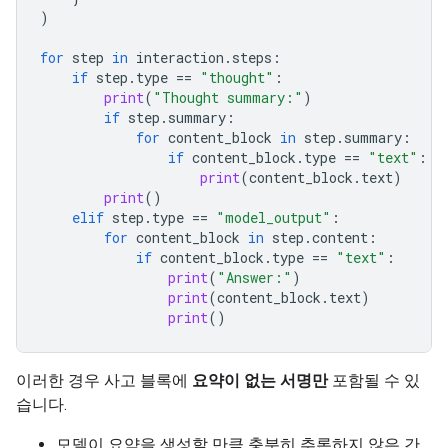
)
for
step
in
interaction
.
steps
:
if
step
.
type
==
"thought"
:
print
(
"Thought summary:"
)
if
step
.
summary
:
for
content_block
in
step
.
summary
:
if
content_block
.
type
==
"text"
:
print
(
content_block
.
text
)
print
()
elif
step
.
type
==
"model_output"
:
for
content_block
in
step
.
content
:
if
content_block
.
type
==
"text"
:
print
(
"Answer:"
)
print
(
content_block
.
text
)
print
()
이러한 경우 사고 블록에
요약이 없는 서명만
포함될 수 있
습니다.
모델이 요약을 생성할 만큼 충분히 추론하지 않은 간