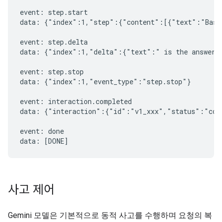
event: step.start

data: {"index":1,"step":{"content":[{"text":"Based
event: step.delta

data: {"index":1,"delta":{"text":" is the answer t
event: step.stop

data: {"index":1,"event_type":"step.stop"}

event: interaction.completed

data: {"interaction":{"id":"v1_xxx","status":"comp
event: done

사고 제어
Gemini 모델은 기본적으로 동적 사고를 수행하며 요청의 복