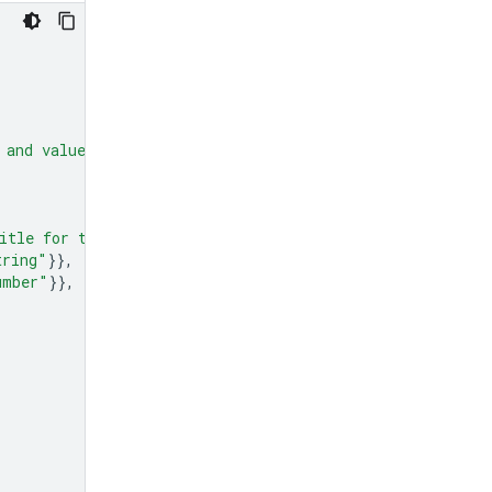
 and values."
,
itle for the chart."
},
tring"
}},
umber"
}},