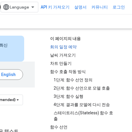
API 키 가져오기
설명서
커뮤니티
로그인
이 페이지의 내용
 최신
회의 일정 예약
날씨 가져오기
차트 만들기
함수 호출 작동 방식
1단계: 함수 선언 정의
2단계: 함수 선언으로 모델 호출
3단계: 함수 실행
mmended)
4단계: 결과를 모델에 다시 전송
스테이트리스(Stateless) 함수 호
출
함수 선언
델은 텍스트