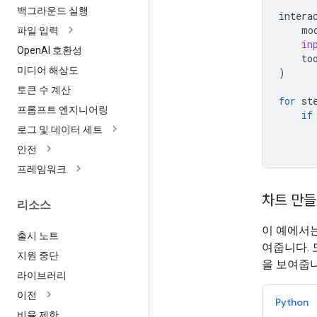
백그라운드 실행
intera
mo
파일 입력
in
Open
AI 호환성
to
미디어 해상도
)
토큰 수 계산
for
st
프롬프트 엔지니어링
if
로그 및 데이터 세트
안전
프레임워크
차트 만
리소스
이 예에서
출시 노트
여줍니다.
지원 중단
을 보여줍니
라이브러리
이전
Python
비율 제한