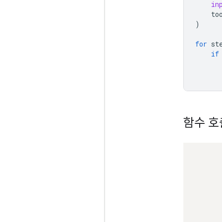
in
to
)
for
st
if
함수 호