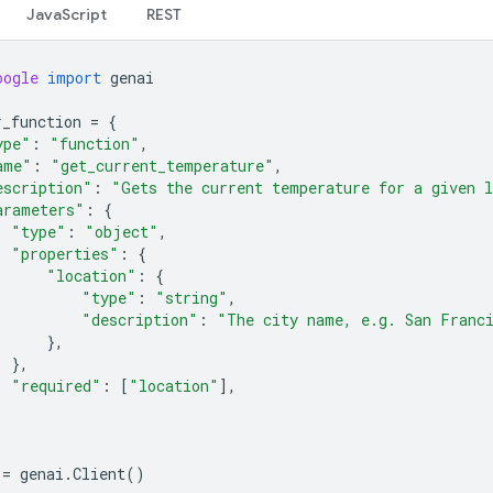
JavaScript
REST
oogle
import
genai
r_function
=
{
ype"
:
"function"
,
ame"
:
"get_current_temperature"
,
escription"
:
"Gets the current temperature for a given 
arameters"
:
{
"type"
:
"object"
,
"properties"
:
{
"location"
:
{
"type"
:
"string"
,
"description"
:
"The city name, e.g. San Franc
},
},
"required"
:
[
"location"
],
=
genai
.
Client
()