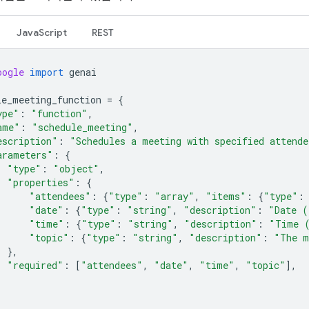
JavaScript
REST
oogle
import
genai
le_meeting_function
=
{
ype"
:
"function"
,
ame"
:
"schedule_meeting"
,
escription"
:
"Schedules a meeting with specified attende
arameters"
:
{
"type"
:
"object"
,
"properties"
:
{
"attendees"
:
{
"type"
:
"array"
,
"items"
:
{
"type"
:
"date"
:
{
"type"
:
"string"
,
"description"
:
"Date (
"time"
:
{
"type"
:
"string"
,
"description"
:
"Time 
"topic"
:
{
"type"
:
"string"
,
"description"
:
"The m
},
"required"
:
[
"attendees"
,
"date"
,
"time"
,
"topic"
],