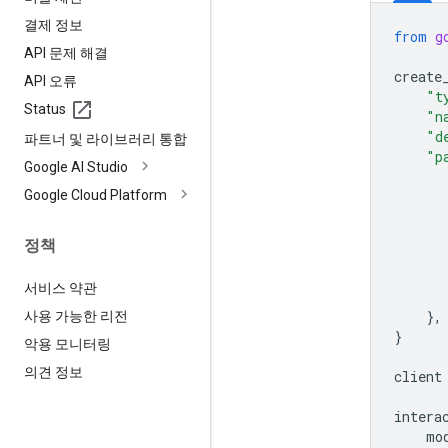
결제 정보
from
g
API 문제 해결
create
API 오류
"t
Status
"n
"d
파트너 및 라이브러리 통합
"p
Google AI Studio
Google Cloud Platform
정책
서비스 약관
},
사용 가능한 리전
}
악용 모니터링
의견 정보
client
intera
mo