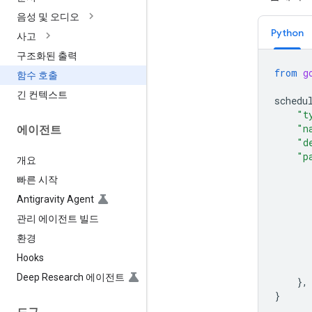
음성 및 오디오
Python
사고
구조화된 출력
from
g
함수 호출
긴 컨텍스트
schedu
"t
"n
에이전트
"d
"p
개요
빠른 시작
Antigravity Agent
관리 에이전트 빌드
환경
Hooks
Deep Research 에이전트
},
}