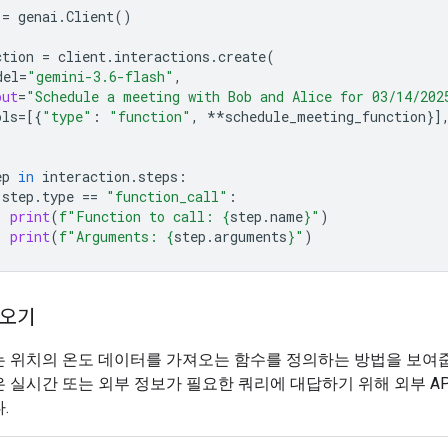
=
genai
.
Client
()
ction
=
client
.
interactions
.
create
(
del
=
"gemini-3.6-flash"
,
put
=
"Schedule a meeting with Bob and Alice for 03/14/202
ols
=
[{
"type"
:
"function"
,
**
schedule_meeting_function
}]
ep
in
interaction
.
steps
:
step
.
type
==
"function_call"
:
print
(
f
"Function to call: 
{
step
.
name
}
"
)
print
(
f
"Arguments: 
{
step
.
arguments
}
"
)
져오기
는 위치의 온도 데이터를 가져오는 함수를 정의하는 방법을 보여줍
 실시간 또는 외부 정보가 필요한 쿼리에 대답하기 위해 외부 A
.