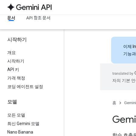
문서
API 참조 문서
시작하기
이제
I
개요
기능과
시작하기
API 키
가격 책정
자의 기본 언
코딩 에이전트 설정
모델
홈
Gemini
모든 모델
Gem
최신 Gemini 모델
Nano Banana
함수 호출을