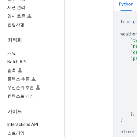
Python
세션 관리
임시 토큰
from
g
권장사항
weathe
"t
최적화
"n
"d
개요
"p
Batch API
웹훅
플렉스 추론
우선순위 추론
컨텍스트 캐싱
가이드
},
}
Interactions API
client
스트리밍