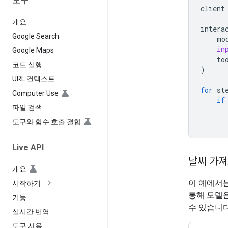
도구
client
개요
intera
Google Search
mo
in
Google Maps
to
코드 실행
)
URL 컨텍스트
for
st
Computer Use
if
파일 검색
도구와 함수 호출 결합
Live API
날씨 가
개요
이 예에서
시작하기
통해 모델은
기능
수 있습니다
실시간 번역
도구 사용