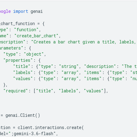
oogle
import
genai
_chart_function
=
{
ype"
:
"function"
,
ame"
:
"create_bar_chart"
,
escription"
:
"Creates a bar chart given a title, labels,
arameters"
:
{
"type"
:
"object"
,
"properties"
:
{
"title"
:
{
"type"
:
"string"
,
"description"
:
"The t
"labels"
:
{
"type"
:
"array"
,
"items"
:
{
"type"
:
"s
"values"
:
{
"type"
:
"array"
,
"items"
:
{
"type"
:
"n
},
"required"
:
[
"title"
,
"labels"
,
"values"
],
=
genai
.
Client
()
ction
=
client
.
interactions
.
create
(
del
=
"
;gemini-3.6-flash"
,