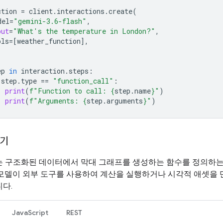
ction
=
client
.
interactions
.
create
(
del
=
"gemini-3.6-flash"
,
put
=
"What's the temperature in London?"
,
ols
=
[
weather_function
],
ep
in
interaction
.
steps
:
step
.
type
==
"function_call"
:
print
(
f
"Function to call: 
{
step
.
name
}
"
)
print
(
f
"Arguments: 
{
step
.
arguments
}
"
)
들기
는 구조화된 데이터에서 막대 그래프를 생성하는 함수를 정의하는
 모델이 외부 도구를 사용하여 계산을 실행하거나 시각적 애셋을 
다.
JavaScript
REST