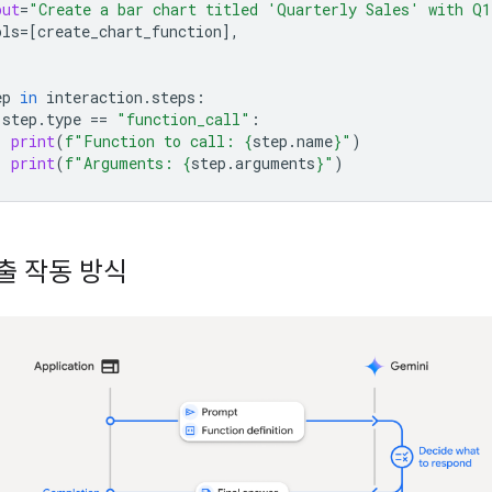
put
=
"Create a bar chart titled 'Quarterly Sales' with Q
ols
=
[
create_chart_function
],
ep
in
interaction
.
steps
:
step
.
type
==
"function_call"
:
print
(
f
"Function to call: 
{
step
.
name
}
"
)
print
(
f
"Arguments: 
{
step
.
arguments
}
"
)
출 작동 방식