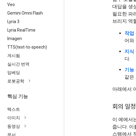
Veo
대답을 생
Gemini Omni Flash
필요한 파라
브리지 역할
Lyria 3
Lyria Real
Time
작업 
Imagen
어와
TTS(
text-to-speech)
지식 
게시됨
다.
실시간 번역
기능 
임베딩
같은
로봇공학
아래에서 이
핵심 기능
회의 일정
텍스트
이미지
이 예에서
줍니다. 이
동영상
스템에서 
문서