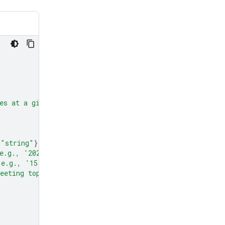
es at a given time and date."
,
"string"
}},
e.g., '2024-07-29')"
},
(e.g., '15:00')"
},
eeting topic."
},