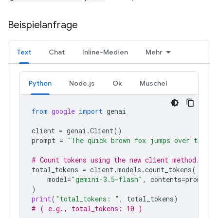
Beispielanfrage
Text
Chat
Inline-Medien
Mehr
Python
Node.js
Ok
Muschel
from
google
import
genai
client
=
genai
.
Client
()
prompt
=
"The quick brown fox jumps over the la
# Count tokens using the new client method.
total_tokens
=
client
.
models
.
count_tokens
(
model
=
"gemini-3.5-flash"
,
contents
=
prompt
)
print
(
"total_tokens: "
,
total_tokens
)
# ( e.g., total_tokens: 10 )