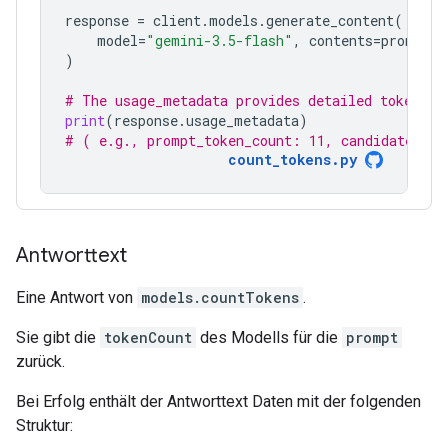
response
=
client
.
models
.
generate_content
(
model
=
"gemini-3.5-flash"
,
contents
=
prompt
)
# The usage_metadata provides detailed token co
print
(
response
.
usage_metadata
)
# ( e.g., prompt_token_count: 11, candidates_to
count_tokens.py
Antworttext
Eine Antwort von
models.countTokens
.
Sie gibt die
tokenCount
des Modells für die
prompt
zurück.
Bei Erfolg enthält der Antworttext Daten mit der folgenden
Struktur: