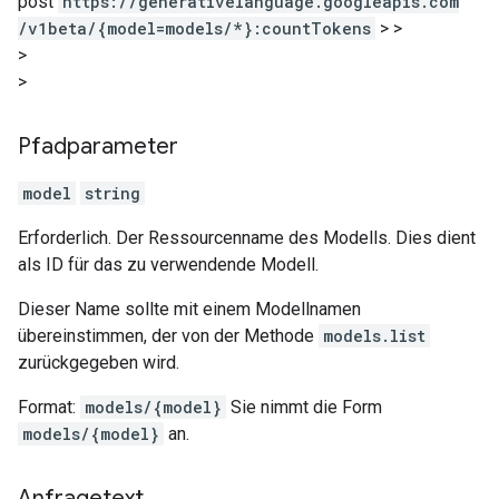
post
https:
/
/generativelanguage.googleapis.com
/v1beta
/{model=models
/*}:countTokens
>
>
>
>
Pfadparameter
model
string
Erforderlich. Der Ressourcenname des Modells. Dies dient
als ID für das zu verwendende Modell.
Dieser Name sollte mit einem Modellnamen
übereinstimmen, der von der Methode
models.list
zurückgegeben wird.
Format:
models/{model}
Sie nimmt die Form
models/{model}
an.
Anfragetext