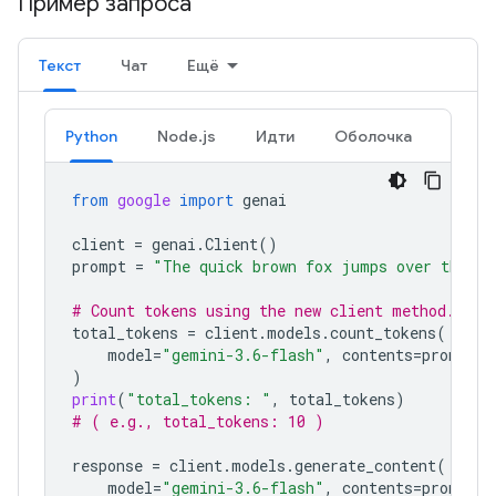
Пример запроса
Текст
Чат
Ещё
Python
Node.js
Идти
Оболочка
from
google
import
genai
client
=
genai
.
Client
()
prompt
=
"The quick brown fox jumps over the la
# Count tokens using the new client method.
total_tokens
=
client
.
models
.
count_tokens
(
model
=
"gemini-3.6-flash"
,
contents
=
prompt
)
print
(
"total_tokens: "
,
total_tokens
)
# ( e.g., total_tokens: 10 )
response
=
client
.
models
.
generate_content
(
model
=
"gemini-3.6-flash"
,
contents
=
prompt