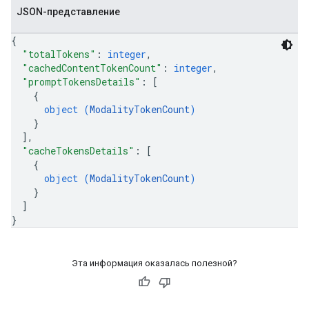
JSON-представление
{
"totalTokens"
: 
integer
,
"cachedContentTokenCount"
: 
integer
,
"promptTokensDetails"
: 
[
{
object (
ModalityTokenCount
)
}
]
,
"cacheTokensDetails"
: 
[
{
object (
ModalityTokenCount
)
}
]
}
Эта информация оказалась полезной?