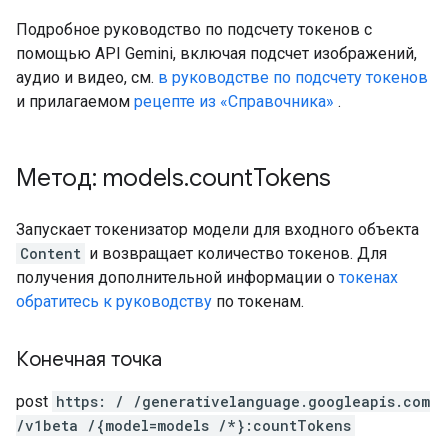
Подробное руководство по подсчету токенов с
помощью API Gemini, включая подсчет изображений,
аудио и видео, см.
в руководстве по подсчету токенов
и прилагаемом
рецепте из «Справочника»
.
Метод: models
.
count
Tokens
Запускает токенизатор модели для входного объекта
Content
и возвращает количество токенов. Для
получения дополнительной информации о
токенах
обратитесь к руководству
по токенам.
Конечная точка
post
https: / /generativelanguage.googleapis.com
/v1beta /{model=models /*}:countTokens