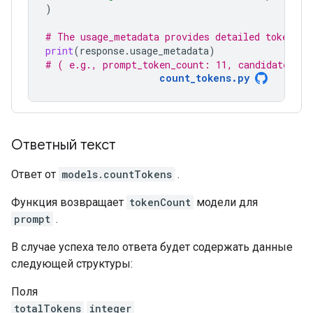
)
# The usage_metadata provides detailed token co
print
(
response
.
usage_metadata
)
# ( e.g., prompt_token_count: 11, candidates_to
count_tokens.py
Ответный текст
Ответ от
models.countTokens
.
Функция возвращает
tokenCount
модели для
prompt
.
В случае успеха тело ответа будет содержать данные
следующей структуры:
Поля
totalTokens
integer