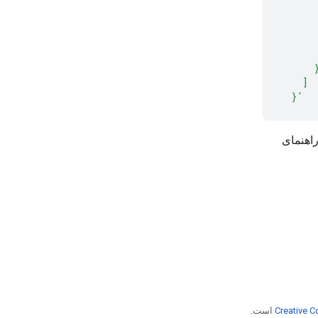
      
      
      
      
      
    ]
  }'
Creative C
است.