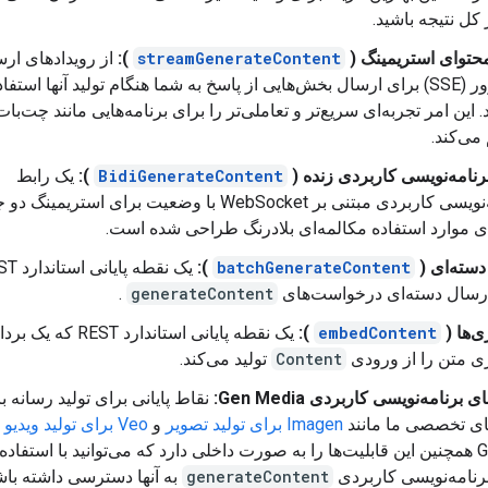
کل نتیجه باشید.
محتوای استریمینگ (
streamGenerateContent
):
از رویدادهای ار
از سرور (SSE) برای ارسال بخش‌هایی از پاسخ به شما هنگام تولید آنها استفا
 این امر تجربه‌ای سریع‌تر و تعاملی‌تر را برای برنامه‌هایی مانند چت‌بات‌
می‌کند.
رنامه‌نویسی کاربردی زنده (
BidiGenerateContent
):
یک رابط
برنامه‌نویسی کاربردی مبتنی بر WebSocket با وضعیت برای استریمینگ
ی موارد استفاده مکالمه‌ای بلادرنگ طراحی شده است.
سته‌ای (
batchGenerateContent
):
یک نقطه پایان
ارسال دسته‌ای درخواست‌های
generateContent
.
‌ها (
embedContent
):
یک نقطه پایانی استاندارد REST که یک ب
ی متن را از ورودی
Content
تولید می‌کند.
 برنامه‌نویسی کاربردی Gen Media:
نقاط پایانی برای تولید رسانه با
ای تخصصی ما مانند
Imagen برای تولید تصویر
و
Veo برای تولید ویدیو
.
Gemini همچنین این قابلیت‌ها را به صورت داخلی دارد که می‌توانید با استفاده 
رنامه‌نویسی کاربردی
generateContent
به آنها دسترسی داشته باش