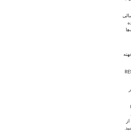
سالی
ده
ها
 دو جهته
ی استاندارد REST
ردار
از
ید.