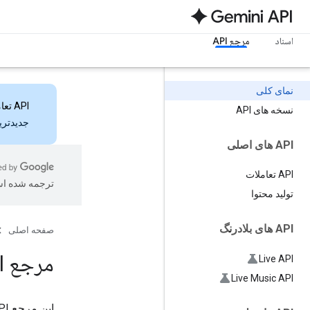
اسناد
مرجع API
نمای کلی
API تعاملات
نسخه های API
جدیدترین ویژ
API های اصلی
API تعاملات
ترجمه شده ا
تولید محتوا
API های بلادرنگ
صفحه اصلی
مرجع API جمینی
Live API
Live Music API