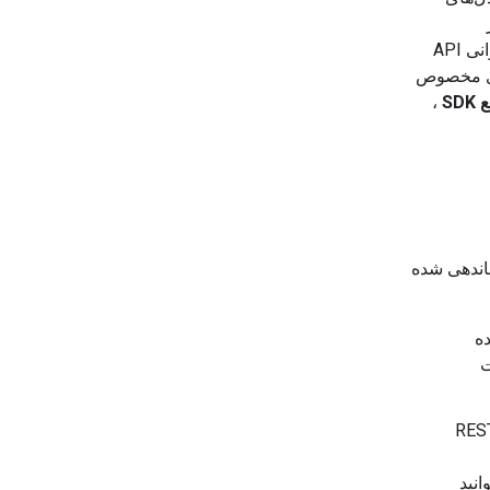
ز
درخواست‌های HTTP پشتیبانی می‌کند، استفاده کنید. برای نحوه شروع اولین فراخوانی API
ر به دنبال منابع کتابخانه‌ها و SDKهای مخصوص
SD
،
لی زیر سازماندهی شده
ده
ت
طه پایانی استاندارد REST
انید