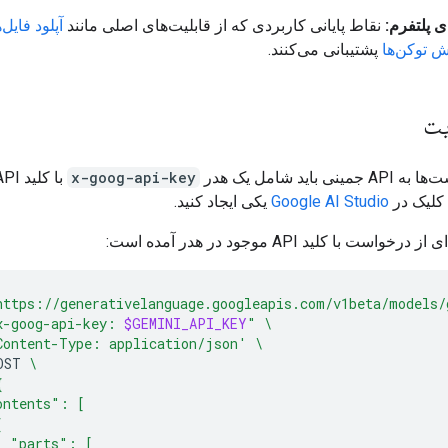
نقاط پایانی کاربردی که از قابلیت‌های اصلی مانند
آپلود فایل‌ه
 توکن‌ها
پشتیبانی می‌کنند.
یت
ی باید شامل یک هدر
x-goog-api-key
د کلیک در
Google AI Studio
یکی ایجاد کنید.
خواست با کلید API موجود در هدر آمده است:
https://generativelanguage.googleapis.com/v1beta/models/
x-goog-api-key: 
$GEMINI_API_KEY
"
\
Content-Type: application/json'
\
OST
\
{
ontents": [
{
  "parts": [