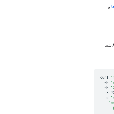
ا
و
با کلید API شما
curl
"
-H
"
-H
'
-X
P
-d
'
    "c
      
      