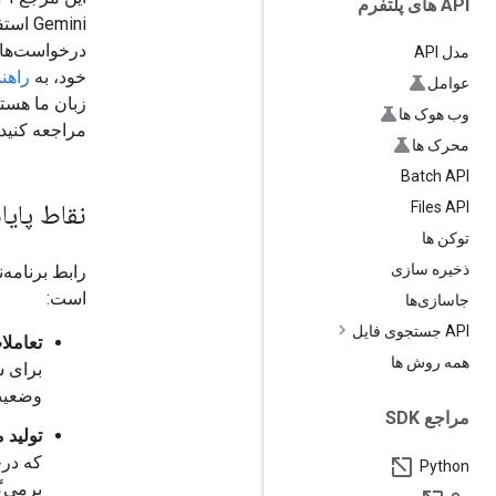
API های پلتفرم
مدل API
خود، به
راهن
عوامل
زبان ما هستی
وب هوک ها
مراجعه کنید.
محرک ها
Batch API
نقاط پایان
Files API
توکن ها
ذخیره سازی
است:
جاسازی‌ها
API جستجوی فایل
تعاملا
همه روش ها
وضعیت
مراجع SDK
تولید 
که درخ
Python
برمی‌گ