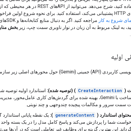
Gemini استفاده کنید، شرح می‌دهد. می‌توانید از APIهای REST در هر محیطی که ا
مای شروع به کار
مراجعه کنید. اگ
د، به لینک مربوط به آن زبان در نوار ناوبری سمت چپ، زیر
بخش منابع K
ی اولیه
رابط برنامه‌نویسی کاربردی (API) جمینی (Gemini) حول محورهای اص
ت (
CreateInteraction
) (توصیه شده):
استاندارد اولیه توصیه ش
برای ساخت با Gemini، بهینه شده برای گردش‌های کاری عامل‌محور، مدیری
 سمت سرور و مکالمات پیچیده چندوجهی و چند نوبتی.
محتوای استاندارد (
generateContent
):
یک نق
واست شما را پردازش می‌کند و پاسخ کامل مدل را در یک بسته واحد
رداند. این بهترین گزینه برای وظایف غیر تعاملی است که در آن‌ها می‌تو