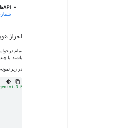
APIهای پلتفرم:
شمارش
احراز هو
تمام درخواست‌ها به API جمین
باشند. با چن
در زیر نمونه‌ای از در
gemini-3.5-flash:generateContent"
\