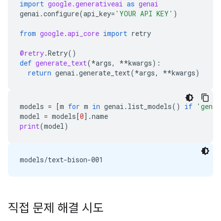
import
google.generativeai
as
genai
genai
.
configure
(
api_key
=
'YOUR API KEY'
)
from
google.api_core
import
retry
@retry
.
Retry
()
def
generate_text
(
*
args
,
**
kwargs
):
return
genai
.
generate_text
(
*
args
,
**
kwargs
)
models
=
[
m
for
m
in
genai
.
list_models
()
if
'gener
model
=
models
[
0
]
.
name
print
(
model
)
직접 문제 해결 시도