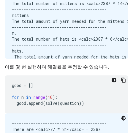
The total number of mittens is <calc>2387 * 14</cal
----------------------------------------

mittens.

The total amount of yarn needed for the mittens is 
----------------------------------------

m.

The total number of hats is <calc>2387 * 6</calc> =
----------------------------------------

hats.

 The total amount of yarn needed for the hats is <c
----------------------------------------

이를 몇 번 실행하여 해결률을 추정할 수 있습니다.
m.

In total, <calc>4711938 + 787710</calc> = 5499648

*********************************************
good
=
[]
for
n
in
range
(
10
):
good
.
append
(
solve
(
question
))
----------------------------------------

There are <calc>77 * 31</calc> = 2387
