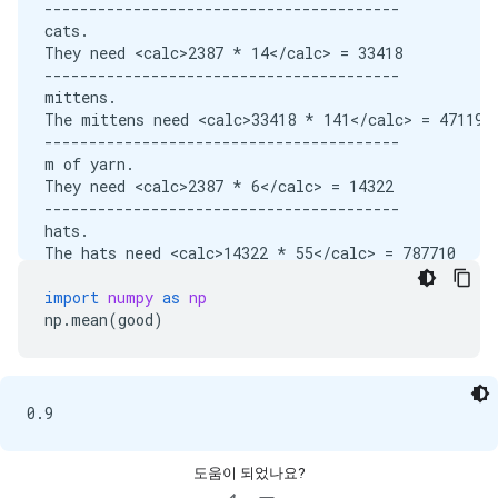
----------------------------------------

cats.

They need <calc>2387 * 14</calc> = 33418

----------------------------------------

mittens.

The mittens need <calc>33418 * 141</calc> = 4711938
----------------------------------------

m of yarn.

They need <calc>2387 * 6</calc> = 14322

----------------------------------------

hats.

The hats need <calc>14322 * 55</calc> = 787710

----------------------------------------

m of yarn.

import
numpy
as
np
 They need a total of <calc>4711938 + 787710</calc>
np
.
mean
(
good
)
*********************************************
Success!

----------------------------------------

There are <calc>77 * 31</calc> = 2387

----------------------------------------

cats.

So for the mittens, we need <calc>2387 * 14</calc> 
도움이 되었나요?
----------------------------------------
