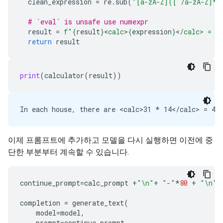
clean_expression
=
re
.
sub
(
"[a-zA-Z]([ /a-zA-Z]*[
# `eval` is unsafe use numexpr
result
=
f
"
{
result
}
<
calc
>
{
expression
}
<
/calc> = 
{
return
result
print
(
calculator
(
result
))
이제 프롬프트에 추가하고 모델을 다시 실행하면 이전에 중
단한 부분부터 계속할 수 있습니다.
continue_prompt
=
calc_prompt
+
"
\n
"
+
"-"
*
80
+
"
\n
"
completion
=
generate_text
(
model
=
model
,
prompt
=
continue_prompt
,