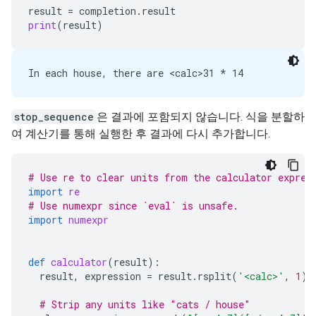
result
=
completion
.
result
print
(
result
)
stop_sequence
은 결과에 포함되지 않습니다. 식을 분할하
여 계산기를 통해 실행한 후 결과에 다시 추가합니다.
# Use re to clear units from the calculator expres
import
re
# Use numexpr since `eval` is unsafe.
import
numexpr
def
calculator
(
result
):
result
,
expression
=
result
.
rsplit
(
'<calc>'
,
1
)
# Strip any units like "cats / house"