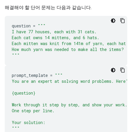
해결해야 할 단어 문제는 다음과 같습니다.
question
=
"""
I have 77 houses, each with 31 cats.
Each cat owns 14 mittens, and 6 hats.
Each mitten was knit from 141m of yarn, each hat f
How much yarn was needed to make all the items?
"""
prompt_template
=
"""
You are an expert at solving word problems. Here's
{question}
Work through it step by step, and show your work.
One step per line.
Your solution:
"""