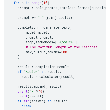
for
n
in
range
(
10
):
prompt
=
calc_prompt_template
.
format
(
question
=
prompt
+=
" "
.
join
(
results
)
completion
=
generate_text
(
model
=
model
,
prompt
=
prompt
,
stop_sequences
=
[
"</calc>"
],
# The maximum length of the response
max_output_tokens
=
800
,
)
result
=
completion
.
result
if
'<calc>'
in
result
:
result
=
calculator
(
result
)
results
.
append
(
result
)
print
(
'-'
*
40
)
print
(
result
)
if
str
(
answer
)
in
result
:
break