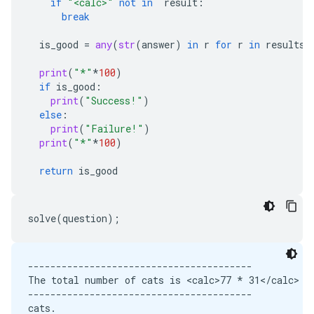
if
"<calc>"
not
in
result
:
break
is_good
=
any
(
str
(
answer
)
in
r
for
r
in
results
)
print
(
"*"
*
100
)
if
is_good
:
print
(
"Success!"
)
else
:
print
(
"Failure!"
)
print
(
"*"
*
100
)
return
is_good
solve
(
question
);
----------------------------------------

The total number of cats is <calc>77 * 31</calc> = 
----------------------------------------

cats.
