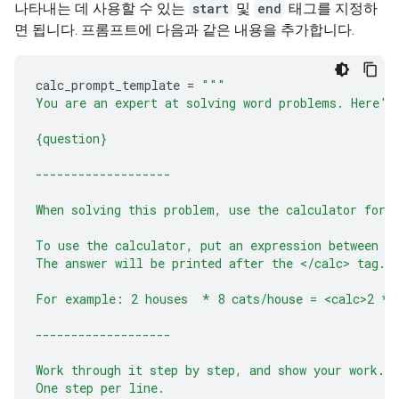
나타내는 데 사용할 수 있는
start
및
end
태그를 지정하
면 됩니다. 프롬프트에 다음과 같은 내용을 추가합니다.
calc_prompt_template
=
"""
You are an expert at solving word problems. Here's
{question}
-------------------
When solving this problem, use the calculator for 
To use the calculator, put an expression between <
The answer will be printed after the </calc> tag.
For example: 2 houses  * 8 cats/house = <calc>2 * 
-------------------
Work through it step by step, and show your work.
One step per line.