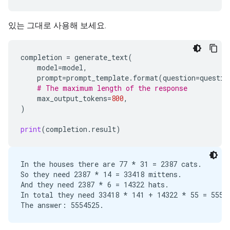
있는 그대로 사용해 보세요.
completion
=
generate_text
(
model
=
model
,
prompt
=
prompt_template
.
format
(
question
=
questio
# The maximum length of the response
max_output_tokens
=
800
,
)
print
(
completion
.
result
)
In the houses there are 77 * 31 = 2387 cats.

So they need 2387 * 14 = 33418 mittens.

And they need 2387 * 6 = 14322 hats.

In total they need 33418 * 141 + 14322 * 55 = 55545