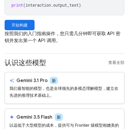
print
(
interaction
.
output_text
)
开始构建
按照我们的入门指南操作，您只需几分钟即可获取 API 密
钥并发出第一个 API 调用。
认识这些模型
查看全部
auto_awesome
Gemini 3.1 Pro
新
我们最智能的模型，也是全球领先的多模态理解模型，建立在
先进的推理技术基础上。
spark
Gemini 3.5 Flash
新
以远低于大型模型的成本，提供可与 Frontier 级模型相媲美的