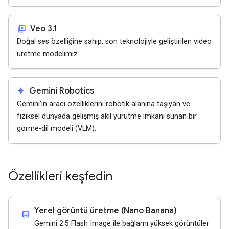
video_library
Veo 3.1
Doğal ses özelliğine sahip, son teknolojiyle geliştirilen video
üretme modelimiz.
spark
Gemini Robotics
Gemini'ın aracı özelliklerini robotik alanına taşıyan ve
fiziksel dünyada gelişmiş akıl yürütme imkanı sunan bir
görme-dil modeli (VLM).
Özellikleri keşfedin
Yerel görüntü üretme (Nano Banana)
imagesmode
Gemini 2.5 Flash Image ile bağlamı yüksek görüntüler