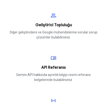
group
Geliştirici Topluluğu
Diğer geliştiricilere ve Google mühendislerine sorular sorup
çözümler bulabilirsiniz.
menu_book
API Referansı
Gemini API hakkında ayrıntılı bilgiyi resmi referans
belgelerinde bulabilirsiniz.
sensors