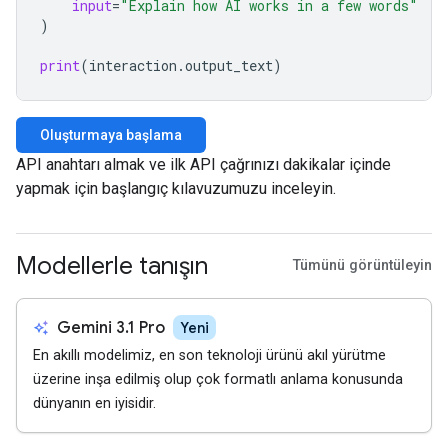
input
=
"Explain how AI works in a few words"
)
print
(
interaction
.
output_text
)
Oluşturmaya başlama
API anahtarı almak ve ilk API çağrınızı dakikalar içinde
yapmak için başlangıç kılavuzumuzu inceleyin.
Modellerle tanışın
Tümünü görüntüleyin
auto_awesome
Gemini 3.1 Pro
Yeni
En akıllı modelimiz, en son teknoloji ürünü akıl yürütme
üzerine inşa edilmiş olup çok formatlı anlama konusunda
dünyanın en iyisidir.