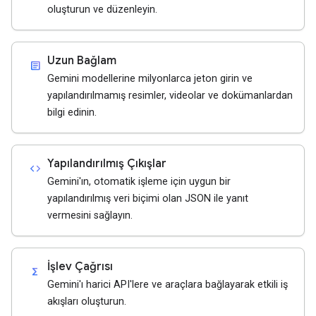
oluşturun ve düzenleyin.
Uzun Bağlam
article
Gemini modellerine milyonlarca jeton girin ve
yapılandırılmamış resimler, videolar ve dokümanlardan
bilgi edinin.
Yapılandırılmış Çıkışlar
code
Gemini'ın, otomatik işleme için uygun bir
yapılandırılmış veri biçimi olan JSON ile yanıt
vermesini sağlayın.
İşlev Çağrısı
functions
Gemini'ı harici API'lere ve araçlara bağlayarak etkili iş
akışları oluşturun.