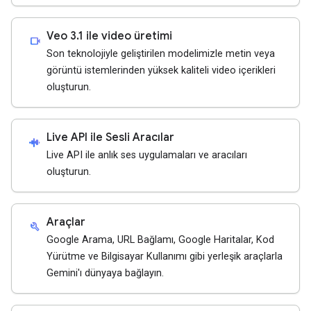
Veo 3.1 ile video üretimi
videocam
Son teknolojiyle geliştirilen modelimizle metin veya
görüntü istemlerinden yüksek kaliteli video içerikleri
oluşturun.
Live API ile Sesli Aracılar
android_recorder
Live API ile anlık ses uygulamaları ve aracıları
oluşturun.
Araçlar
build
Google Arama, URL Bağlamı, Google Haritalar, Kod
Yürütme ve Bilgisayar Kullanımı gibi yerleşik araçlarla
Gemini'ı dünyaya bağlayın.