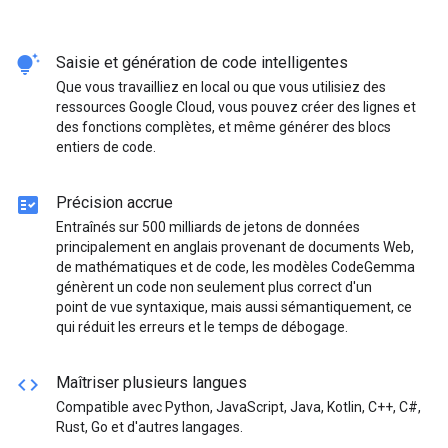
tips_and_updates
Saisie et génération de code intelligentes
Que vous travailliez en local ou que vous utilisiez des
ressources Google Cloud, vous pouvez créer des lignes et
des fonctions complètes, et même générer des blocs
entiers de code.
fact_check
Précision accrue
Entraînés sur 500 milliards de jetons de données
principalement en anglais provenant de documents Web,
de mathématiques et de code, les modèles CodeGemma
génèrent un code non seulement plus correct d'un
point de vue syntaxique, mais aussi sémantiquement, ce
qui réduit les erreurs et le temps de débogage.
code
Maîtriser plusieurs langues
Compatible avec Python, JavaScript, Java, Kotlin, C++, C#,
Rust, Go et d'autres langages.