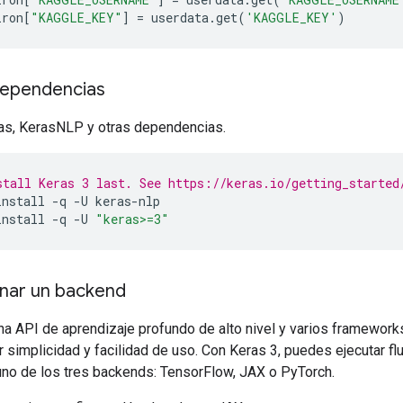
iron
[
"KAGGLE_KEY"
]
=
userdata
.
get
(
'KAGGLE_KEY'
)
dependencias
ras, KerasNLP y otras dependencias.
stall Keras 3 last. See https://keras.io/getting_started
install
-q
-U
keras-nlp
install
-q
-U
"keras>=3"
onar un backend
na API de aprendizaje profundo de alto nivel y varios framewor
r simplicidad y facilidad de uso. Con Keras 3, puedes ejecutar fl
 uno de los tres backends: TensorFlow, JAX o PyTorch.