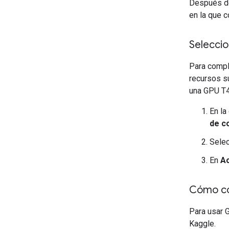
Después de
en la que c
Seleccio
Para comple
recursos s
una GPU T4
En la
de c
Sele
En
Ac
Cómo con
Para usar 
Kaggle.