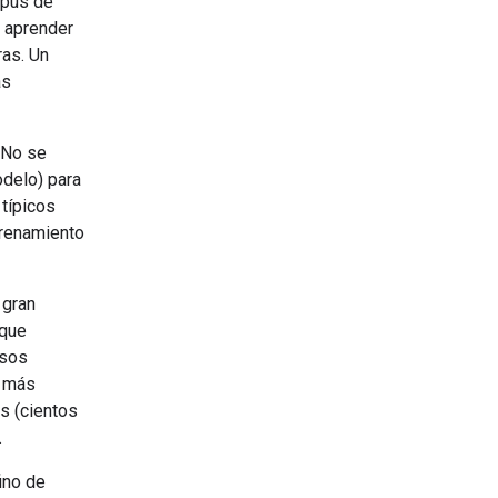
rpus de
a aprender
ras. Un
as
 No se
odelo) para
 típicos
trenamiento
 gran
 que
esos
o más
s (cientos
.
ino de