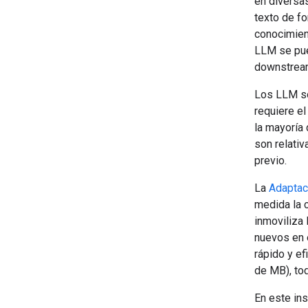
en diversa
texto de f
conocimien
LLM se pue
downstream
Los LLM so
requiere el
la mayoría 
son relati
previo.
La
Adaptac
medida la 
inmoviliza
nuevos en 
rápido y e
de MB), to
En este ins