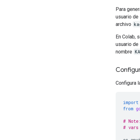
Para genera
usuario de
archivo
ka
En Colab, 
usuario de
nombre
K
Configur
Configura l
import
from
g
# Note
# vars
os
.
env