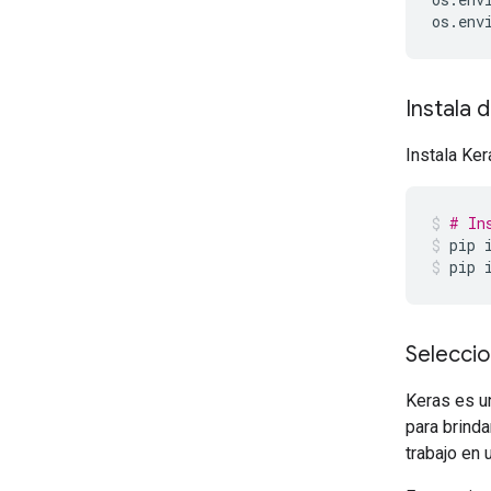
os
.
env
Instala 
Instala Ke
# In
pip
pip
Selecci
Keras es u
para brinda
trabajo en