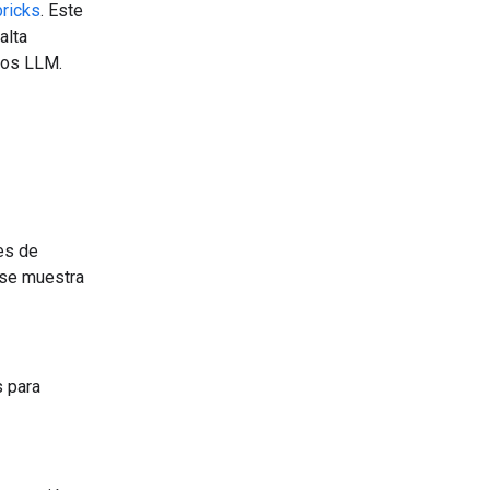
bricks
. Este
alta
los LLM.
es de
 se muestra
s para