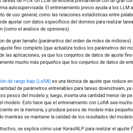
s tareas de PLN. Un LLM se entrena previamente con un gran co
orma autosupervisada. El entrenamiento previo ayuda a los LLM 
to de uso general, como las relaciones estadísticas entre palab
de ajustar con datos específicos del dominio para realizar tare
 (como el análisis de opiniones).
n de gran tamaño (parámetros del orden de miles de millones).
 ajuste fino completo (que actualiza todos los parámetros del m
de las aplicaciones, ya que los conjuntos de datos de ajuste fino
vamente mucho más pequeños que los conjuntos de datos de en
ión de rango bajo (LoRA)
es una técnica de ajuste que reduce en
cantidad de parámetros entrenables para tareas downstream, ya
 los pesos del modelo y, luego, inserta una cantidad menor de p
el modelo. Esto hace que el entrenamiento con LoRA sea much
ficiente en la memoria, y produce pesos de modelo más pequeño
do mientras se mantiene la calidad de los resultados del modelo
tructivo, se explica cómo usar KerasNLP para realizar el ajuste f