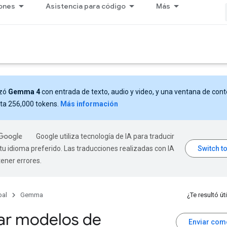
iones
Asistencia para código
Más
nzó
Gemma 4
con entrada de texto, audio y video, y una ventana de con
ta 256,000 tokens.
Más información
Google utiliza tecnología de IA para traducir
tu idioma preferido. Las traducciones realizadas con IA
ener errores.
pal
Gemma
¿Te resultó úti
ar modelos de
Enviar com