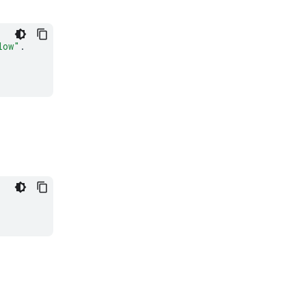
low"
.