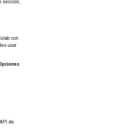
e sección,
Colab con
des usar
Opciones
 API de