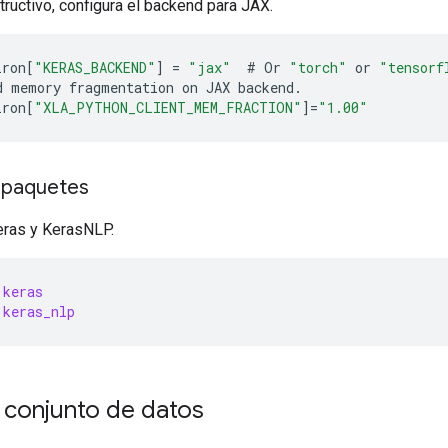
tructivo, configura el backend para JAX.
iron
[
"KERAS_BACKEND"
]
=
"jax"
#
Or
"torch"
or
"tensorf
d
memory
fragmentation
on
JAX
backend
.
iron
[
"XLA_PYTHON_CLIENT_MEM_FRACTION"
]
=
"1.00"
 paquetes
eras y KerasNLP.
keras
keras_nlp
 conjunto de datos