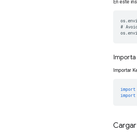
En este ins
os
.
env
#
Avoi
os
.
env
Importa
Importar K
import
import
Cargar