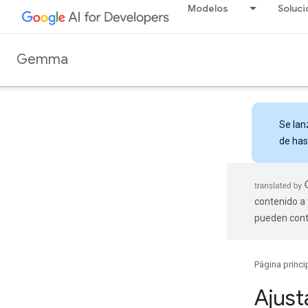
Modelos
Soluc
Gemma
Se la
de has
contenido a 
pueden cont
Página princi
Ajust