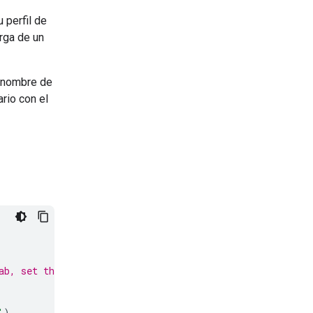
 perfil de
arga de un
u nombre de
rio con el
ab, set the env
'
)