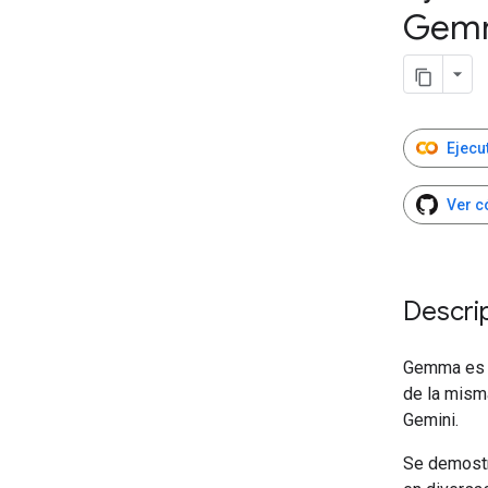
Gemm
Ejecu
Ver c
Descri
Gemma es u
de la misma
Gemini.
Se demostr