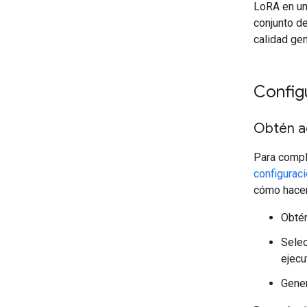
LoRA en u
conjunto d
calidad ge
Config
Obtén 
Para compl
configura
cómo hacer 
Obté
Selec
ejecu
Gener