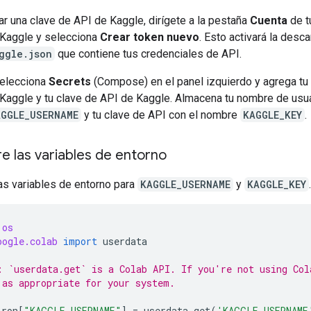
r una clave de API de Kaggle, dirígete a la pestaña
Cuenta
de tu
 Kaggle y selecciona
Crear token nuevo
. Esto activará la desc
ggle.json
que contiene tus credenciales de API.
selecciona
Secrets
(Compose) en el panel izquierdo y agrega t
 Kaggle y tu clave de API de Kaggle. Almacena tu nombre de usua
AGGLE_USERNAME
y tu clave de API con el nombre
KAGGLE_KEY
.
e las variables de entorno
as variables de entorno para
KAGGLE_USERNAME
y
KAGGLE_KEY
.
os
oogle.colab
import
userdata
: `userdata.get` is a Colab API. If you're not using Col
 as appropriate for your system.
iron
[
"KAGGLE_USERNAME"
]
=
userdata
.
get
(
'KAGGLE_USERNAME