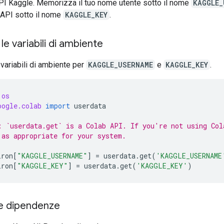
API Kaggle. Memorizza il tuo nome utente sotto il nome
KAGGLE_
 API sotto il nome
KAGGLE_KEY
.
le variabili di ambiente
variabili di ambiente per
KAGGLE_USERNAME
e
KAGGLE_KEY
.
os
oogle.colab
import
userdata
: `userdata.get` is a Colab API. If you're not using Col
 as appropriate for your system.
iron
[
"KAGGLE_USERNAME"
]
=
userdata
.
get
(
'KAGGLE_USERNAME
iron
[
"KAGGLE_KEY"
]
=
userdata
.
get
(
'KAGGLE_KEY'
)
 le dipendenze