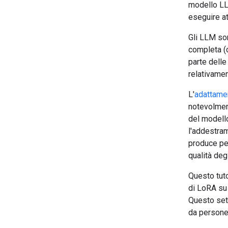
modello LL
eseguire at
Gli LLM son
completa (c
parte delle
relativamen
L'
adattame
notevolment
del modell
l'addestram
produce pes
qualità deg
Questo tuto
di LoRA su
Questo set 
da persone