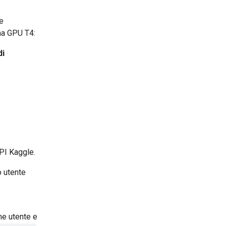
se
una GPU T4:
di
PI Kaggle.
o utente
ome utente e