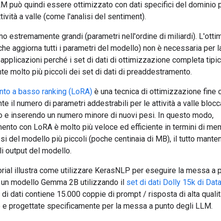
M può quindi essere ottimizzato con dati specifici del dominio 
tività a valle (come l'analisi del sentiment).
o estremamente grandi (parametri nell'ordine di miliardi). L'ott
he aggiorna tutti i parametri del modello) non è necessaria per 
 applicazioni perché i set di dati di ottimizzazione completa tipi
te molto più piccoli dei set di dati di preaddestramento.
nto a basso ranking (LoRA)
è una tecnica di ottimizzazione fine 
e il numero di parametri addestrabili per le attività a valle bloc
o e inserendo un numero minore di nuovi pesi. In questo modo,
ento con LoRA è molto più veloce ed efficiente in termini di me
i del modello più piccoli (poche centinaia di MB), il tutto mante
li output del modello.
rial illustra come utilizzare KerasNLP per eseguire la messa a p
 un modello Gemma 2B utilizzando il
set di dati Dolly 15k di Dat
di dati contiene 15.000 coppie di prompt / risposta di alta quali
 e progettate specificamente per la messa a punto degli LLM.