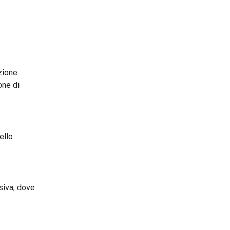
zione
one di
ello
siva, dove