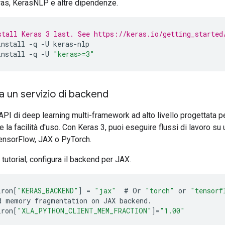
eras, KerasNLP e altre dipendenze.
stall Keras 3 last. See https://keras.io/getting_started
install
-q
-U
keras-nlp
install
-q
-U
"keras>=3"
a un servizio di backend
API di deep learning multi-framework ad alto livello progettata pe
e la facilità d'uso. Con Keras 3, puoi eseguire flussi di lavoro su 
ensorFlow, JAX o PyTorch.
tutorial, configura il backend per JAX.
iron
[
"KERAS_BACKEND"
]
=
"jax"
#
Or
"torch"
or
"tensorf
d
memory
fragmentation
on
JAX
backend
.
iron
[
"XLA_PYTHON_CLIENT_MEM_FRACTION"
]
=
"1.00"