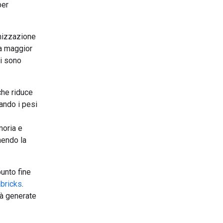
per
imizzazione
la maggior
ci sono
che riduce
cando i pesi
moria e
nendo la
unto fine
abricks
.
tà generate