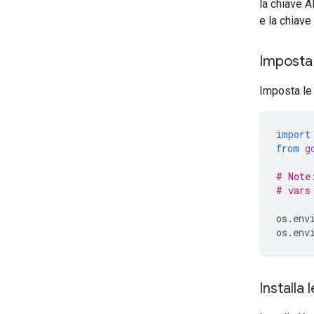
la chiave 
e la chiave
Imposta 
Imposta le 
import
from
g
# Note
# vars
os
.
env
os
.
env
Installa