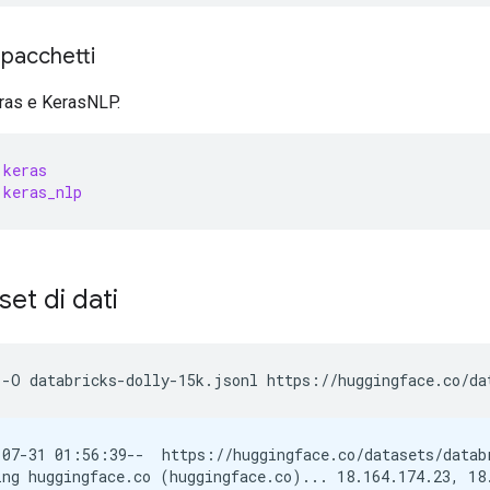
pacchetti
ras e KerasNLP.
keras
keras_nlp
set di dati
-O
databricks-dolly-15k.jsonl
https://huggingface.co/da
-07-31 01:56:39--  https://huggingface.co/datasets/datab
ing huggingface.co (huggingface.co)... 18.164.174.23, 18.