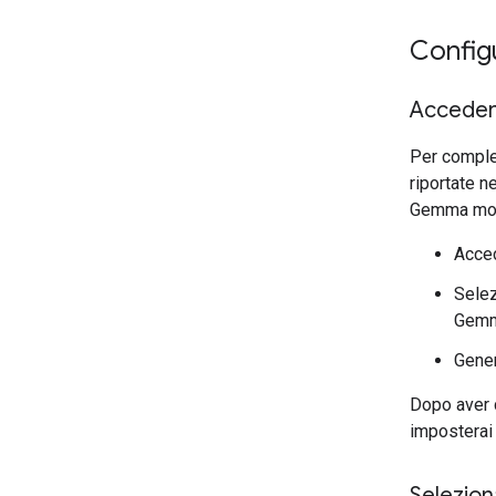
Config
Accede
Per complet
riportate n
Gemma mos
Acce
Selez
Gemm
Gener
Dopo aver 
imposterai 
Selezion