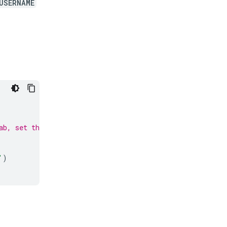
USERNAME
ab, set the env
'
)