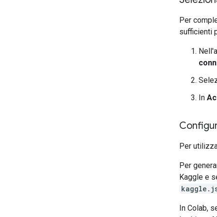
Per complet
sufficienti
Nell'
conn
Sele
In
Ac
Configur
Per utilizz
Per genera
Kaggle e s
kaggle.j
In Colab, 