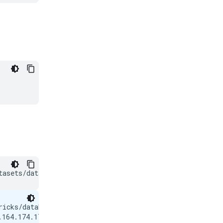
tasets/databricks/databricks-dolly-15k/resolve/main/data
ricks/databricks-dolly-15k/resolve/main/databricks-dolly-
164.174.17, 18.164.174.55, ...
