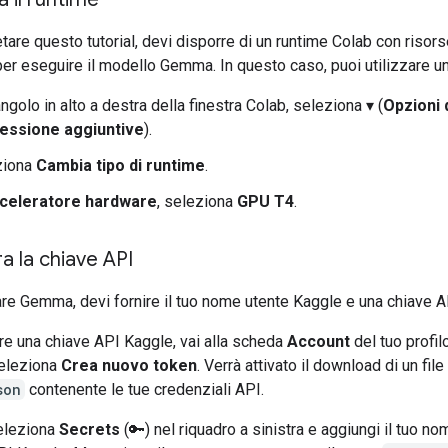
are questo tutorial, devi disporre di un runtime Colab con risor
 per eseguire il modello Gemma. In questo caso, puoi utilizzare 
angolo in alto a destra della finestra Colab, seleziona ▾ (
Opzioni 
essione aggiuntive
).
ziona
Cambia tipo di runtime
.
celeratore hardware
, seleziona
GPU T4
.
a la chiave API
are Gemma, devi fornire il tuo nome utente Kaggle e una chiave A
re una chiave API Kaggle, vai alla scheda
Account
del tuo profil
eleziona
Crea nuovo token
. Verrà attivato il download di un file
son
contenente le tue credenziali API.
seleziona
Secrets
(🔑) nel riquadro a sinistra e aggiungi il tuo n