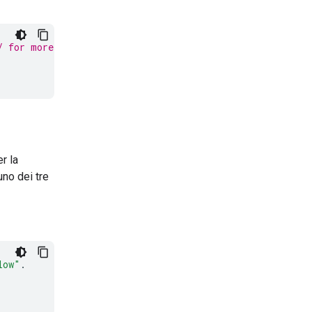
/ for more details.
r la
uno dei tre
low"
.