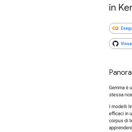
in Ke
Esegu
Visua
Panora
Gemma è una
stessa rice
I modelli 
efficaci in
corpus di 
apprendere 