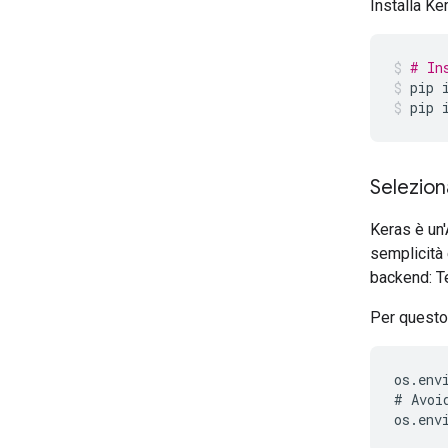
Installa K
# In
pip
pip
Selezion
Keras è un'
semplicità 
backend: T
Per questo 
os
.
env
#
Avoi
os
.
env