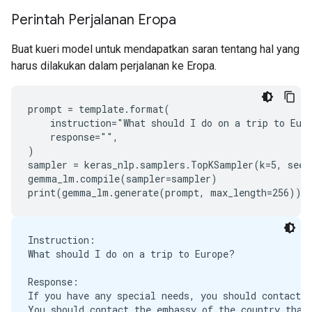
Perintah Perjalanan Eropa
Buat kueri model untuk mendapatkan saran tentang hal yang
harus dilakukan dalam perjalanan ke Eropa.
prompt = template.format(

    instruction="What should I do on a trip to Euro
    response="",

)

sampler = keras_nlp.samplers.TopKSampler(k=5, seed=
gemma_lm.compile(sampler=sampler)

Instruction:

What should I do on a trip to Europe?

Response:

If you have any special needs, you should contact t
You should contact the embassy of the country that 