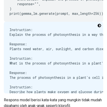
You should go to Europe when the weather is nice.

    response="",

You should go to Europe when the weather is bad.

)

Instruction:

Explain the process of photosynthesis in a way that
Response:

Plants need water, air, sunlight, and carbon dioxid
Instruction:

What is the process of photosynthesis in a plant's 
Response:

The process of photosynthesis in a plant's cell is 
Instruction:

Describe how plants make oxygen and glucose during 
Respons model berisi kata-kata yang mungkin tidak mudah
Response:

dipahami oleh anak-anak seperti klorofil.
Plants make oxygen and glucose during the process o