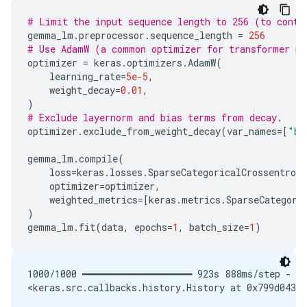
# Limit the input sequence length to 256 (to contr
gemma_lm
.
preprocessor
.
sequence_length
=
256
# Use AdamW (a common optimizer for transformer m
optimizer
=
keras
.
optimizers
.
AdamW
(
learning_rate
=
5e-5
,
weight_decay
=
0.01
,
)
# Exclude layernorm and bias terms from decay.
optimizer
.
exclude_from_weight_decay
(
var_names
=
[
"bi
gemma_lm
.
compile
(
loss
=
keras
.
losses
.
SparseCategoricalCrossentropy
optimizer
=
optimizer
,
weighted_metrics
=
[
keras
.
metrics
.
SparseCategori
)
gemma_lm
.
fit
(
data
,
epochs
=
1
,
batch_size
=
1
)
1000/1000 ━━━━━━━━━━━━━━━━━━━━ 923s 888ms/step - lo