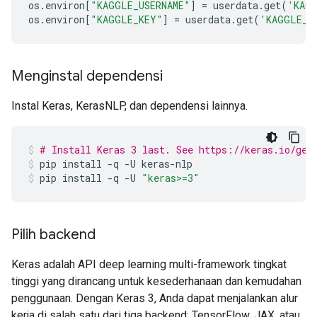
os
.
environ
[
"KAGGLE_USERNAME"
]
=
userdata
.
get
(
'KAGG
os
.
environ
[
"KAGGLE_KEY"
]
=
userdata
.
get
(
'KAGGLE_K
Menginstal dependensi
Instal Keras, KerasNLP, dan dependensi lainnya.
# Install Keras 3 last. See https://keras.io/get
pip
install
-q
-U
keras-nlp
pip
install
-q
-U
"keras>=3"
Pilih backend
Keras adalah API deep learning multi-framework tingkat
tinggi yang dirancang untuk kesederhanaan dan kemudahan
penggunaan. Dengan Keras 3, Anda dapat menjalankan alur
kerja di salah satu dari tiga backend: TensorFlow, JAX, atau