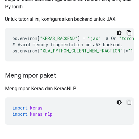
PyTorch.
Untuk tutorial ini, konfigurasikan backend untuk JAX.
os
.
environ
[
"KERAS_BACKEND"
]
=
"jax"
#
Or
"torch"
#
Avoid
memory
fragmentation
on
JAX
backend
.
os
.
environ
[
"XLA_PYTHON_CLIENT_MEM_FRACTION"
]
=
"1.0
Mengimpor paket
Mengimpor Keras dan KerasNLP.
import
keras
import
keras_nlp