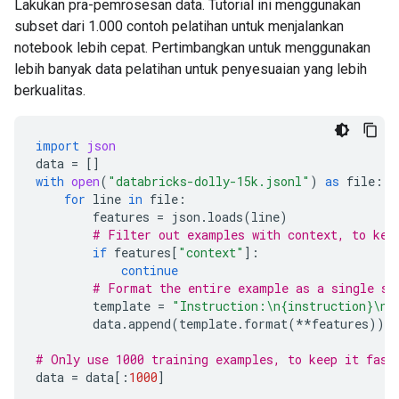
Lakukan pra-pemrosesan data. Tutorial ini menggunakan
subset dari 1.000 contoh pelatihan untuk menjalankan
notebook lebih cepat. Pertimbangkan untuk menggunakan
lebih banyak data pelatihan untuk penyesuaian yang lebih
berkualitas.
import
json
data
=
[]
with
open
(
"databricks-dolly-15k.jsonl"
)
as
file
:
for
line
in
file
:
features
=
json
.
loads
(
line
)
# Filter out examples with context, to kee
if
features
[
"context"
]:
continue
# Format the entire example as a single st
template
=
"Instruction:
\n
{instruction}
\n\
data
.
append
(
template
.
format
(
**
features
))
# Only use 1000 training examples, to keep it fast
data
=
data
[:
1000
]