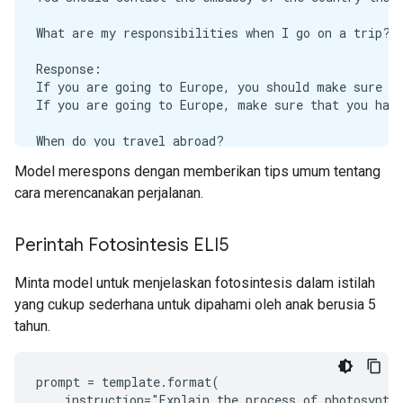
What are my responsibilities when I go on a trip?

Response:

If you are going to Europe, you should make sure to
If you are going to Europe, make sure that you have
When do you travel abroad?

Model merespons dengan memberikan tips umum tentang
Response:

cara merencanakan perjalanan.
The most common reason to travel abroad is to go to
The most common reason to travel abroad is to work.
Perintah Fotosintesis ELI5
How can I get a visa to Europe?

Minta model untuk menjelaskan fotosintesis dalam istilah
Response:

If you want to go to Europe and you have a valid vi
yang cukup sederhana untuk dipahami oleh anak berusia 5
If you want to go to Europe and you do not have a v
tahun.
When should I go to Europe?

prompt = template.format(

Response:

    instruction="Explain the process of photosynthe