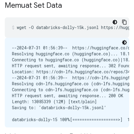
Memuat Set Data
wget
-O
databricks-dolly-15k.jsonl
https://huggi
--2024-07-31 01:56:39--  https://huggingface.co/dat
Resolving huggingface.co (huggingface.co)... 18.164
Connecting to huggingface.co (huggingface.co)|18.16
HTTP request sent, awaiting response... 302 Found

Location: https://cdn-lfs.huggingface.co/repos/34/
--2024-07-31 01:56:39--  https://cdn-lfs.huggingfa
Resolving cdn-lfs.huggingface.co (cdn-lfs.huggingfa
Connecting to cdn-lfs.huggingface.co (cdn-lfs.huggi
HTTP request sent, awaiting response... 200 OK

Length: 13085339 (12M) [text/plain]

Saving to: ‘databricks-dolly-15k.jsonl’

databricks-dolly-15 100%[===================>]  12.